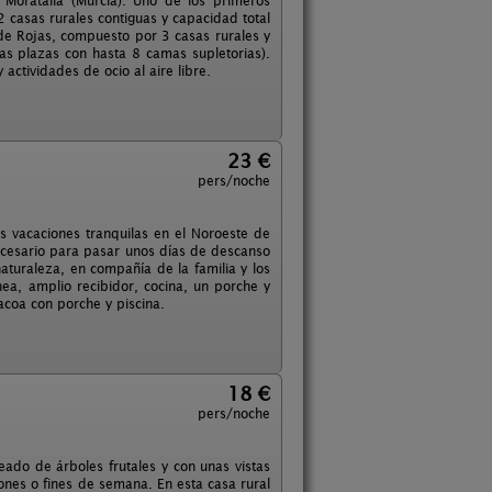
Moratalla (Murcia). Uno de los primeros
2 casas rurales contiguas y capacidad total
 de Rojas, compuesto por 3 casas rurales y
as plazas con hasta 8 camas supletorias).
actividades de ocio al aire libre.
23 €
pers/noche
s vacaciones tranquilas en el Noroeste de
necesario para pasar unos días de descanso
aturaleza, en compañía de la familia y los
ea, amplio recibidor, cocina, un porche y
coa con porche y piscina.
18 €
pers/noche
eado de árboles frutales y con unas vistas
iones o fines de semana. En esta casa rural