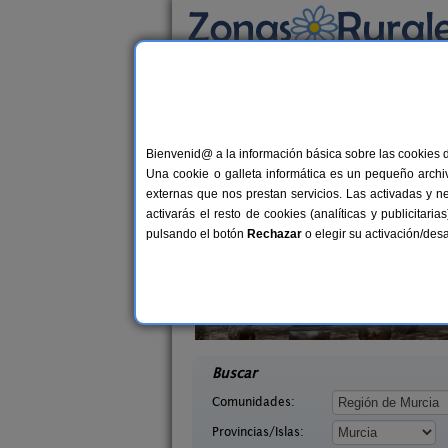
Busca por alojamiento
Alojamientos
>
Murcia
> Benizar
Casas Rurales en Be
Bienvenid@ a la información básica sobre las cookies 
Una cookie o galleta informática es un pequeño archiv
externas que nos prestan servicios. Las activadas y n
activarás el resto de cookies (analíticas y publicita
pulsando el botón
Rechazar
o elegir su activación/de
la
Casa Olivos
5 pers.
2-1
17 €
rcia)
Moratalla (Murcia)
desde
desd
Buscar
Comunidades:
Provincias/Islas: