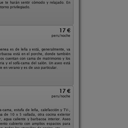
ue te harán sentir cómodo y relajado. En
torno privilegiado.
17 €
pers/noche
menea es de leña y está, generalmente, va
barbacoa está en el porche, donde también
 dos cuentan con cama de matrimonio y los
a y el sofá-cama del salón. Un aseo está
le en verano y es de uso particular.
17 €
pers/noche
-cama, estufa de leña, calefacción y TV-,
na de 10 x 5 vallada, otra cocina exterior
or, agua caliente y barbacoa interior. Aseo
iento cubierto con amplios espacios para