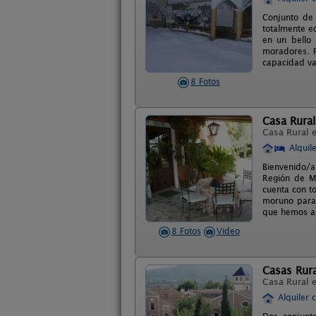
Conjunto de 
totalmente e
en un bello 
moradores. P
capacidad va 
8 Fotos
Casa Rura
Casa Rural 
Alquil
Bienvenido/
Región de Mu
cuenta con t
moruno para 
que hemos ac
8 Fotos
Video
Casas Rura
Casa Rural 
Alquiler 