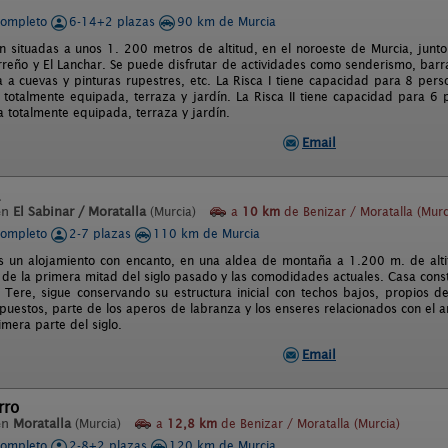
completo
6-14+2 plazas
90 km de Murcia
n situadas a unos 1. 200 metros de altitud, en el noroeste de Murcia, junto a
rreño y El Lanchar. Se puede disfrutar de actividades como senderismo, bar
ita a cuevas y pinturas rupestres, etc. La Risca I tiene capacidad para 8 per
a totalmente equipada, terraza y jardín. La Risca II tiene capacidad para 6
a totalmente equipada, terraza y jardín.
Email
en
El Sabinar / Moratalla
(Murcia)
a
10 km
de Benizar / Moratalla (Murc
completo
2-7 plazas
110 km de Murcia
s un alojamiento con encanto, en una aldea de montaña a 1.200 m. de alti
 de la primera mitad del siglo pasado y las comodidades actuales. Casa cons
 Tere, sigue conservando su estructura inicial con techos bajos, propios 
puestos, parte de los aperos de labranza y los enseres relacionados con el 
imera parte del siglo.
Email
rro
en
Moratalla
(Murcia)
a
12,8 km
de Benizar / Moratalla (Murcia)
completo
2-8+2 plazas
120 km de Murcia