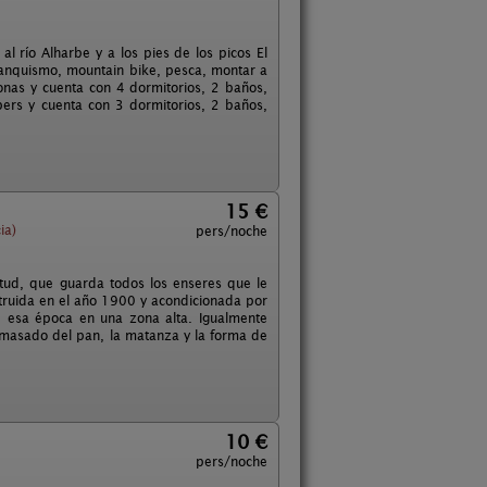
l río Alharbe y a los pies de los picos El
ranquismo, mountain bike, pesca, montar a
sonas y cuenta con 4 dormitorios, 2 baños,
 pers y cuenta con 3 dormitorios, 2 baños,
15 €
ia)
pers/noche
tud, que guarda todos los enseres que le
truida en el año 1900 y acondicionada por
de esa época en una zona alta. Igualmente
amasado del pan, la matanza y la forma de
10 €
pers/noche