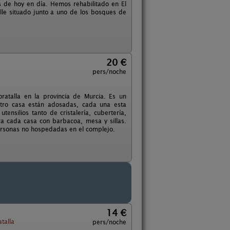
s de hoy en día. Hemos rehabilitado en El
lle situado junto a uno de los bosques de
20 €
pers/noche
atalla en la provincia de Murcia. Es un
atro casa están adosadas, cada una esta
ensilios tanto de cristalería, cubertería,
ara cada casa con barbacoa, mesa y sillas.
 personas no hospedadas en el complejo.
14 €
talla
pers/noche