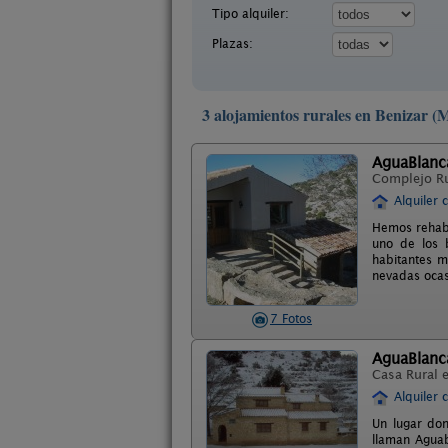
Tipo alquiler:
Plazas:
3 alojamientos rurales en Benizar (
AguaBlanca
Complejo R
Alquiler 
Hemos rehabi
uno de los 
habitantes m
nevadas ocas
7 Fotos
AguaBlanca
Casa Rural 
Alquiler 
Un lugar don
llaman Aguab