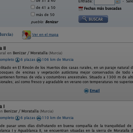
de 31 a 40
Entrada:
-
Sal
de 41 a 50
Fechas más buscadas
más de 50
pueblo:
Benizar
Murcia)
Ver en el mapa
 II
ural en
Benizar / Moratalla
(Murcia)
completo
6 plazas
106 km de Murcia
litado en El Rincón de los Huertos dos casas rurales, en un paraje natural de
bosques de encinas y vegetación autóctona mejor conservados de todo 
antienen formas de vida y costumbres ancestrales. Situado a 1300 m de altit
ionales; así como fresco y agradable en verano con temperaturas no superio
Email
 I
en
Benizar / Moratalla
(Murcia)
completo
6 plazas
110 km de Murcia
de pasar unos días disfrutando en buena compañía de la tranquilidad de la
lanca I y Aguablanca II, se encuentran situadas en la sierra de Moratalla 