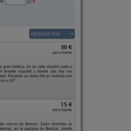
ida:
X
30 €
pers/noche
 gran belleza. En un valle situado junto a
el levante español y donde aún hoy sus
ud. Presenta un clima frío en invierno con
res a 30º.
15 €
pers/noche
s sierras de Benizar. Estas viviendas se
(Murcia), en la pedania de Benizar, donde