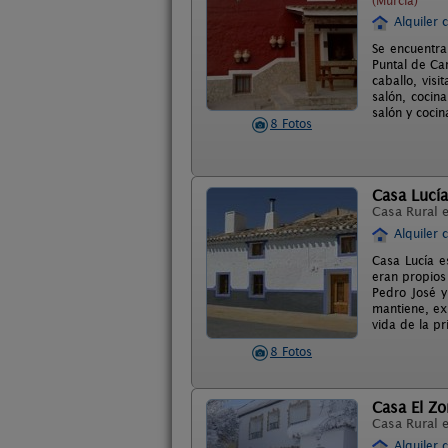
(Murcia)
Alquiler 
Se encuentra
Puntal de Ca
caballo, vis
salón, cocin
salón y cocin
8 Fotos
Casa Lucía
Casa Rural 
Alquiler 
Casa Lucía e
eran propios
Pedro José y
mantiene, ex
vida de la pr
8 Fotos
Casa El Zo
Casa Rural 
Alquiler 