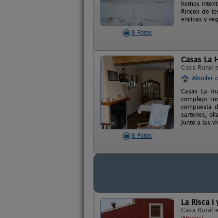
hemos intent
Rincon de lo
encinas y ve
8 Fotos
Casas La 
Casa Rural 
Alquiler 
Casas La Hue
complejo ru
compuesta de
sartenes, ol
Junto a las 
8 Fotos
La Risca I y
Casa Rural 