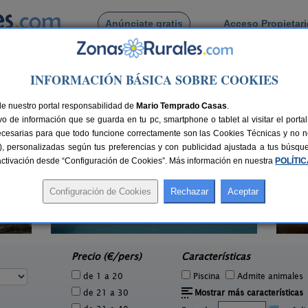
Anúnciate gratis
Acceso Propietar
Busca por pueblo
INFORMACIÓN BÁSICA SOBRE COOKIES
nizar
de nuestro portal responsabilidad de
Mario Temprado Casas
.
o de información que se guarda en tu pc, smartphone o tablet al visitar el port
ecesarias para que todo funcione correctamente son las Cookies Técnicas y no ne
rias), personalizadas según tus preferencias y con publicidad ajustada a tus búsq
sactivación desde “Configuración de Cookies”. Más información en nuestra
POLÍTI
Casa de Lozano y Rueda
4 pers.
12+1 pers.
18 €
23 €
Moratalla (Murcia)
e
desde
Precio (€/pers)
Características
de 1 a 20
Piscina
Admite animales
de 21 a 30
Mostrar más características