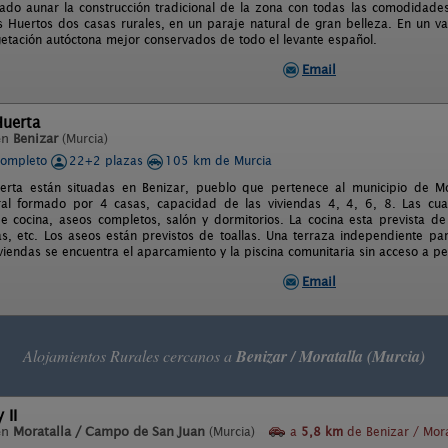
ado aunar la construcción tradicional de la zona con todas las comodidade
s Huertos dos casas rurales, en un paraje natural de gran belleza. En un va
getación autóctona mejor conservados de todo el levante español.
Email
Huerta
en
Benizar
(Murcia)
completo
22+2 plazas
105 km de Murcia
rta están situadas en Benizar, pueblo que pertenece al municipio de Mor
ral formado por 4 casas, capacidad de las viviendas 4, 4, 6, 8. Las cu
 cocina, aseos completos, salón y dormitorios. La cocina esta prevista de ut
las, etc. Los aseos están previstos de toallas. Una terraza independiente p
viviendas se encuentra el aparcamiento y la piscina comunitaria sin acceso a
Email
Alojamientos Rurales cercanos a
Benizar / Moratalla (Murcia)
 II
en
Moratalla / Campo de San Juan
(Murcia)
a
5,8 km
de Benizar / Mora