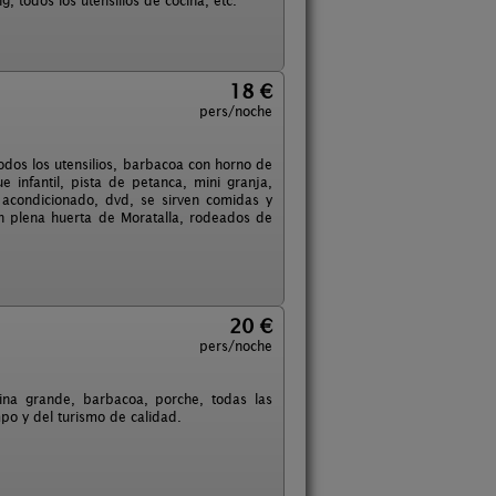
 todos los utensilios de cocina, etc.
18 €
pers/noche
odos los utensilios, barbacoa con horno de
infantil, pista de petanca, mini granja,
e acondicionado, dvd, se sirven comidas y
en plena huerta de Moratalla, rodeados de
20 €
pers/noche
cina grande, barbacoa, porche, todas las
mpo y del turismo de calidad.