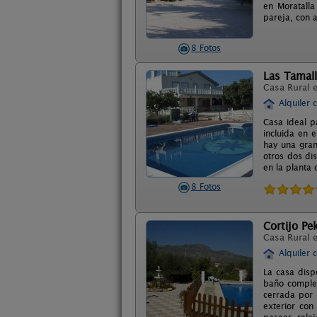
en Moratalla
pareja, con 
8 Fotos
Las Tamall
Casa Rural 
Alquiler 
Casa ideal p
incluida en 
hay una gran
otros dos di
en la planta 
8 Fotos
Cortijo Pe
Casa Rural 
Alquiler 
La casa disp
baño complet
cerrada por c
exterior con