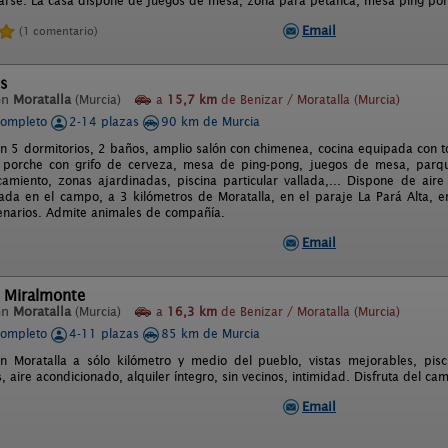
jarse. La casa dispone de juegos de mesa, zona para petanca, mesa ping pong,
Email
(1 comentario)
os
en
Moratalla
(Murcia)
a
15,7 km
de Benizar / Moratalla (Murcia)
completo
2-14 plazas
90 km de Murcia
on 5 dormitorios, 2 baños, amplio salón con chimenea, cocina equipada con t
 porche con grifo de cerveza, mesa de ping-pong, juegos de mesa, parque 
amiento, zonas ajardinadas, piscina particular vallada,... Dispone de air
tuada en el campo, a 3 kilómetros de Moratalla, en el paraje La Pará Alta, 
tenarios. Admite animales de compañía.
Email
l Miralmonte
en
Moratalla
(Murcia)
a
16,3 km
de Benizar / Moratalla (Murcia)
completo
4-11 plazas
85 km de Murcia
n Moratalla a sólo kilómetro y medio del pueblo, vistas mejorables, pis
aire acondicionado, alquiler íntegro, sin vecinos, intimidad. Disfruta del ca
Email