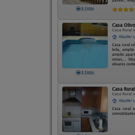
pasear, rela
8 Fotos
Casa Oliv
Casa Rural 
Alquiler 
Casa rural c
leña, amplio
amplio aparc
cenas,... Si
olivares cen
8 Fotos
Casa Rura
Casa Rural 
Alquiler 
Casa rural e
comodidades, 