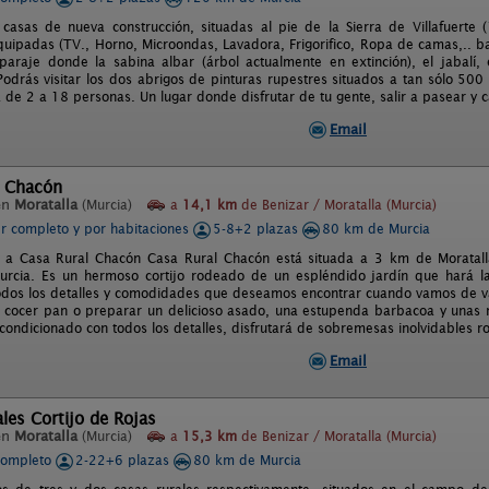
casas de nueva construcción, situadas al pie de la Sierra de Villafuerte (
quipadas (TV., Horno, Microondas, Lavadora, Frigorifico, Ropa de camas,.. ba
paraje donde la sabina albar (árbol actualmente en extinción), el jabalí,
odrás visitar los dos abrigos de pinturas rupestres situados a tan sólo 500
de 2 a 18 personas. Un lugar donde disfrutar de tu gente, salir a pasear y ca
Email
l Chacón
en
Moratalla
(Murcia)
a
14,1 km
de Benizar / Moratalla (Murcia)
er completo y por habitaciones
5-8+2 plazas
80 km de Murcia
a a Casa Rural Chacón Casa Rural Chacón está situada a 3 km de Moratall
rcia. Es un hermoso cortijo rodeado de un espléndido jardín que hará la
odos los detalles y comodidades que deseamos encontrar cuando vamos de va
cocer pan o preparar un delicioso asado, una estupenda barbacoa y unas mag
ondicionado con todos los detalles, disfrutará de sobremesas inolvidables r
Email
les Cortijo de Rojas
en
Moratalla
(Murcia)
a
15,3 km
de Benizar / Moratalla (Murcia)
completo
2-22+6 plazas
80 km de Murcia