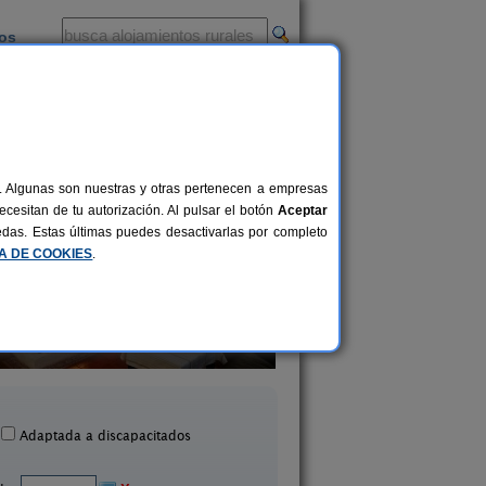
ios
-
al. Algunas son nuestras y otras pertenecen a empresas
cesitan de tu autorización. Al pulsar el botón
Aceptar
uedas. Estas últimas puedes desactivarlas por completo
CA DE COOKIES
.
La Risca I y II
Casa Rural Vuelta del 
6-14+2 pers.
14 €
Moratalla (Murcia)
Barranda (Murcia
desde
Adaptada a discapacitados