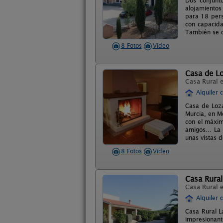
Dos conjunto
alojamientos 
para 18 pers
con capacida
También se di
8 Fotos
Video
Casa de L
Casa Rural 
Alquiler 
Casa de Loza
Murcia, en M
con el máxim
amigos... La
unas vistas 
8 Fotos
Video
Casa Rural
Casa Rural 
Alquiler 
Casa Rural L
impresionante