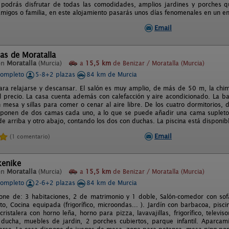
 podrás disfrutar de todas las comodidades, amplios jardines y porches q
amigos o familia, en este alojamiento pasarás unos días fenomenales en un en
Email
as de Moratalla
en
Moratalla
(Murcia)
a
15,5 km
de Benizar / Moratalla (Murcia)
completo
5-8+2 plazas
84 km de Murcia
ara relajarse y descansar. El salón es muy amplio, de más de 50 m, la chi
el precio. La casa cuenta además con calefacción y aire acondicionado. La 
 mesa y sillas para comer o cenar al aire libre. De los cuatro dormitorios,
sponen de dos camas cada uno, a lo que se puede añadir una cama supletori
de arriba y otro abajo, contando los dos con duchas. La piscina está disponib
Email
(1 comentario)
kenike
en
Moratalla
(Murcia)
a
15,5 km
de Benizar / Moratalla (Murcia)
completo
2-6+2 plazas
84 km de Murcia
one de: 3 habitaciones, 2 de matrimonio y 1 doble, Salón-comedor con sofa
o, Cocina equipada (frigorífico, microondas... ). Jardín con barbacoa, pisci
ristalera con horno leña, horno para pizza, lavavajillas, frigorífico, televis
 ducha, muebles de jardin, 2 porches cubiertos, parque infantil. Aparcam