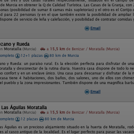
s de tres y dos casas rurales respectivamente, situados en el campo de 
de Murcia en obtener la Q de Calidad Turística. Las Casas de la Granja, con 
onas (posibilidad de sumar 8 camas más supletorias) y el otro es el Cortijo
d para 22 personas (y en el que también existe la posibilidad de ampliar l
spone de servicio de leña y calefacción, y posibilidad de contratar comidas y 
Email
ozano y Rueda
en
Moratalla
(Murcia)
a
15,5 km
de Benizar / Moratalla (Murcia)
completo
12+1 plazas
80 km de Murcia
no y Rueda: un paraíso rural. Es la elección perfecta para disfrutar de una
oratalla y desconectar de la rutina diaria. Nuestra casa dispone de todo lo 
o confort y en un enclave único. Una casa para descansar y disfrutar de la n
 casa tiene 4 habitaciones, dos baños, dos salones, uno de ellos con chimen
del pueblo y la zona impresionantes. También dispone de una magnífica barba
Email
 Las Águilas Moratalla
en
Moratalla
(Murcia)
a
15,5 km
de Benizar / Moratalla (Murcia)
completo
12 plazas
80 km de Murcia
as Águilas es un precioso alojamiento situado en la huerta de Moratalla, rod
s al casco antiguo de la localidad. Es el lugar perfecto para pasar las vacac