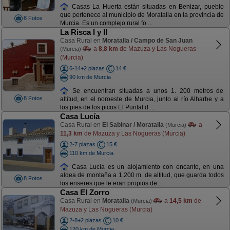
Casas La Huerta están situadas en Benizar, pueblo
que pertenece al municipio de Moratalla en la provincia de
8 Fotos
Murcia. Es un complejo rural fo ...
La Risca I y II
Casa Rural en
Moratalla / Campo de San Juan
a
8,8 km
de Mazuza y Las Nogueras
(Murcia)
(Murcia)
6-14+2 plazas
14 €
90 km de Murcia
Se encuentran situadas a unos 1. 200 metros de
8 Fotos
altitud, en el noroeste de Murcia, junto al río Alharbe y a
los pies de los picos El Puntal d ...
Casa Lucía
Casa Rural en
El Sabinar / Moratalla
a
(Murcia)
11,3 km
de Mazuza y Las Nogueras (Murcia)
2-7 plazas
15 €
110 km de Murcia
Casa Lucía es un alojamiento con encanto, en una
aldea de montaña a 1.200 m. de altitud, que guarda todos
8 Fotos
los enseres que le eran propios de ...
Casa El Zorro
Casa Rural en
Moratalla
a
14,5 km
de
(Murcia)
Mazuza y Las Nogueras (Murcia)
2-8+2 plazas
10 €
120 km de Murcia