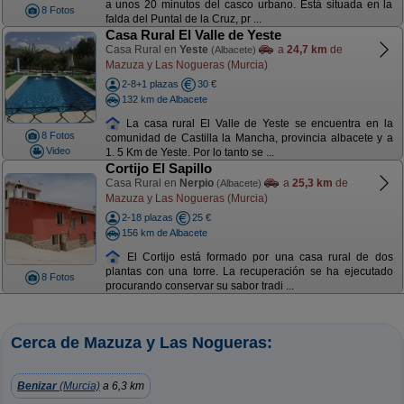
a unos 20 minutos del casco urbano. Está situada en la
8 Fotos
falda del Puntal de la Cruz, pr ...
Casa Rural El Valle de Yeste
Casa Rural en
Yeste
a
24,7 km
de
(Albacete)
Mazuza y Las Nogueras (Murcia)
2-8+1 plazas
30 €
132 km de Albacete
La casa rural El Valle de Yeste se encuentra en la
8 Fotos
comunidad de Castilla la Mancha, provincia albacete y a
Video
1. 5 Km de Yeste. Por lo tanto se ...
Cortijo El Sapillo
Casa Rural en
Nerpio
a
25,3 km
de
(Albacete)
Mazuza y Las Nogueras (Murcia)
2-18 plazas
25 €
156 km de Albacete
El Cortijo está formado por una casa rural de dos
plantas con una torre. La recuperación se ha ejecutado
8 Fotos
procurando conservar su sabor tradi ...
Cerca de Mazuza y Las Nogueras:
Benizar
(Murcia)
a 6,3 km