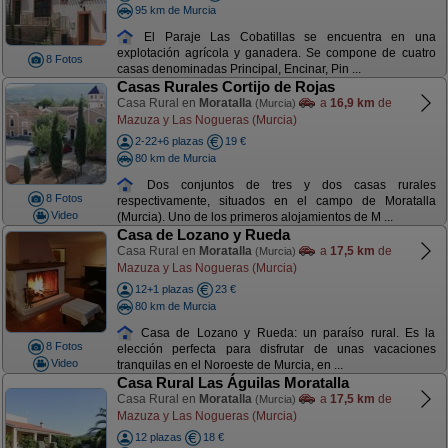
95 km de Murcia
El Paraje Las Cobatillas se encuentra en una
explotación agrícola y ganadera. Se compone de cuatro
8 Fotos
casas denominadas Principal, Encinar, Pin ...
Casas Rurales Cortijo de Rojas
Casa Rural en
Moratalla
a
16,9 km
de
(Murcia)
Mazuza y Las Nogueras (Murcia)
2-22+6 plazas
19 €
80 km de Murcia
Dos conjuntos de tres y dos casas rurales
8 Fotos
respectivamente, situados en el campo de Moratalla
Video
(Murcia). Uno de los primeros alojamientos de M ...
Casa de Lozano y Rueda
Casa Rural en
Moratalla
a
17,5 km
de
(Murcia)
Mazuza y Las Nogueras (Murcia)
12+1 plazas
23 €
80 km de Murcia
Casa de Lozano y Rueda: un paraíso rural. Es la
8 Fotos
elección perfecta para disfrutar de unas vacaciones
Video
tranquilas en el Noroeste de Murcia, en ...
Casa Rural Las Águilas Moratalla
Casa Rural en
Moratalla
a
17,5 km
de
(Murcia)
Mazuza y Las Nogueras (Murcia)
12 plazas
18 €