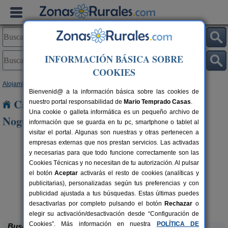
INFORMACIÓN BÁSICA SOBRE
COOKIES
Alojamientos
>
Murcia
> Mazuza y Las Nogueras
Bienvenid@ a la información básica sobre las cookies de
Casas Rurales cerca de Mazuza y Las
nuestro portal responsabilidad de
Mario Temprado Casas
.
Una cookie o galleta informática es un pequeño archivo de
Nogueras
información que se guarda en tu pc, smartphone o tablet al
visitar el portal. Algunas son nuestras y otras pertenecen a
empresas externas que nos prestan servicios. Las activadas
y necesarias para que todo funcione correctamente son las
Cookies Técnicas y no necesitan de tu autorización. Al pulsar
el botón
Aceptar
activarás el resto de cookies (analíticas y
publicitarias), personalizadas según tus preferencias y con
publicidad ajustada a tus búsquedas. Estas últimas puedes
Casa Rural Mi Campo
rs.
8 pers.
 €
24 €
Molina de Segura (Murcia)
desde
desactivarlas por completo pulsando el botón
Rechazar
o
elegir su activación/desactivación desde “Configuración de
Cookies”. Más información en nuestra
POLÍTICA DE
Buscar