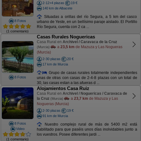
2-12+4 plazas
19 €
140 km de Albacete
Situadas a orillas del río Segura, a 5 km del casco
8 Fotos
urbano de Yeste, en un bellísimo paraje aislado. El Portillo
Río Segura, cuenta con 2 ca ...
(1 comentario)
Casas Rurales Noguericas
Casa Rural en
Archivel / Caravaca de la Cruz
a
23,5 km
de Mazuza y Las Nogueras
(Murcia)
(Murcia)
2-30 plazas
20 €
17 km de Murcia
Grupo de casas rurales totalmente independientes
8 Fotos
unas de otras con casas de 2-4-8 plazas con un total de
30, las casas estan a las afueras d ...
Alojamientos Casa Ruiz
Casa Rural en
Archivel / Noguericas / Caravaca de
la Cruz
a
23,7 km
de Mazuza y Las
(Murcia)
Nogueras (Murcia)
2-30 plazas
19 €
91 km de Murcia
8 Fotos
Nuestro complejo rural de más de 5400 m2 está
Video
habilitado para que paséis unos días inolvidables junto a
los vuestros. Posee diferentes jardi ...
(1 comentario)