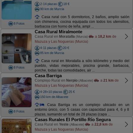
2-14 plazas
18 €
90 km de Murcia
Casa rural con 5 dormitorios, 2 baños, amplio salón
con chimenea, cocina equipada con todos los utensilios,
8 Fotos
barbacoa con horno de leña, ampl ...
Casa Rural Miralmonte
Casa Rural en
Moratalla
a
18,2 km
de
(Murcia)
Mazuza y Las Nogueras (Murcia)
4-11 plazas
20 €
85 km de Murcia
Casa rural en Moratalla a sólo kilómetro y medio del
pueblo, vistas mejorables, piscina grande, barbacoa,
8 Fotos
porche, todas las comodidades, air ...
Casa Barriga
Complejo Rural en
Nerpio
a
21 km
de
(Albacete)
Mazuza y Las Nogueras (Murcia)
4-28+10 plazas
25 €
150 km de Albacete
Casa Barriga es un complejo ubicado en un
entorno único, con 5 casas con capacidad para 4, 6 y 8
8 Fotos
plazas, sumando un total de 28 plazas (capa ...
Casas Rurales El Portillo Río Segura
Casa Rural en
Yeste
a
22,8 km
de
(Albacete)
Mazuza y Las Nogueras (Murcia)