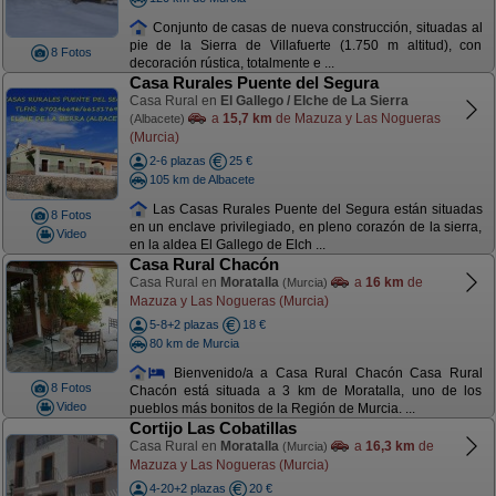
Conjunto de casas de nueva construcción, situadas al
pie de la Sierra de Villafuerte (1.750 m altitud), con
8 Fotos
decoración rústica, totalmente e ...
Casa Rurales Puente del Segura
Casa Rural en
El Gallego / Elche de La Sierra
a
15,7 km
de Mazuza y Las Nogueras
(Albacete)
(Murcia)
2-6 plazas
25 €
105 km de Albacete
Las Casas Rurales Puente del Segura están situadas
8 Fotos
en un enclave privilegiado, en pleno corazón de la sierra,
Video
en la aldea El Gallego de Elch ...
Casa Rural Chacón
Casa Rural en
Moratalla
a
16 km
de
(Murcia)
Mazuza y Las Nogueras (Murcia)
5-8+2 plazas
18 €
80 km de Murcia
Bienvenido/a a Casa Rural Chacón Casa Rural
8 Fotos
Chacón está situada a 3 km de Moratalla, uno de los
Video
pueblos más bonitos de la Región de Murcia. ...
Cortijo Las Cobatillas
Casa Rural en
Moratalla
a
16,3 km
de
(Murcia)
Mazuza y Las Nogueras (Murcia)
4-20+2 plazas
20 €