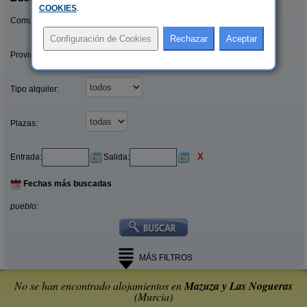
COOKIES
.
Comunidades:
Provincias/Islas:
Tipo alquiler:
Plazas:
X
Entrada:
Salida:
Fechas más buscadas
pueblo:
MÁS FILTROS
No se han encontrado alojamientos en
Mazuza y Las Nogueras
(Murcia)