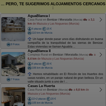
... PERO, TE SUGERIMOS ALOJAMIENTOS CERCANOS
:
AguaBlanca I
Casa Rural en
Benizar / Moratalla
a
3,1
(Murcia)
km
de Mazuza y Las Nogueras (Murcia)
6 plazas
15 €
110 km de Murcia
Un lugar donde pasar unos días disfrutando en buena
compañía de la tranquilidad de las sierras de Benizar.
8 Fotos
Estas viviendas se llaman Aguabla ...
AguaBlanca II
Complejo Rural en
Benizar / Moratalla
a
(Murcia)
6,4 km
de Mazuza y Las Nogueras (Murcia)
6 plazas
30 €
106 km de Murcia
Hemos rehabilitado en El Rincón de los Huertos dos
casas rurales, en un paraje natural de gran belleza. En un
7 Fotos
valle situado junto a uno de l ...
Casas La Huerta
Casa Rural en
Benizar
a
6,6 km
de
(Murcia)
Mazuza y Las Nogueras (Murcia)
22+2 plazas
20 €
105 km de Murcia