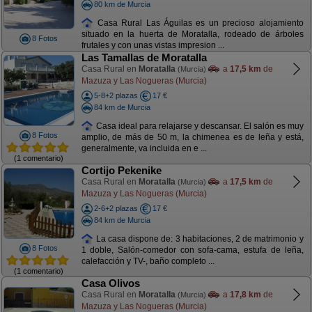
80 km de Murcia
Casa Rural Las Águilas es un precioso alojamiento
situado en la huerta de Moratalla, rodeado de árboles
8 Fotos
frutales y con unas vistas impresion ...
Las Tamallas de Moratalla
Casa Rural en
Moratalla
a
17,5 km
de
(Murcia)
Mazuza y Las Nogueras (Murcia)
5-8+2 plazas
17 €
84 km de Murcia
Casa ideal para relajarse y descansar. El salón es muy
8 Fotos
amplio, de más de 50 m, la chimenea es de leña y está,
generalmente, va incluida en e ...
(1 comentario)
Cortijo Pekenike
Casa Rural en
Moratalla
a
17,5 km
de
(Murcia)
Mazuza y Las Nogueras (Murcia)
2-6+2 plazas
17 €
84 km de Murcia
La casa dispone de: 3 habitaciones, 2 de matrimonio y
8 Fotos
1 doble, Salón-comedor con sofa-cama, estufa de leña,
calefacción y TV-, baño completo ...
(1 comentario)
Casa Olivos
Casa Rural en
Moratalla
a
17,8 km
de
(Murcia)
Mazuza y Las Nogueras (Murcia)