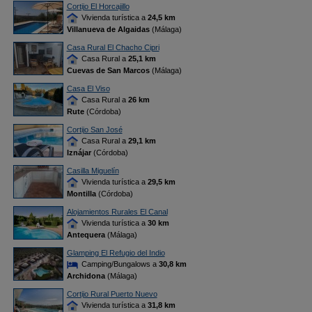
Cortijo El Horcajillo
Vivienda turística a
24,5 km
Villanueva de Algaidas
(Málaga)
Casa Rural El Chacho Cipri
Casa Rural a
25,1 km
Cuevas de San Marcos
(Málaga)
Casa El Viso
Casa Rural a
26 km
Rute
(Córdoba)
Cortijo San José
Casa Rural a
29,1 km
Iznájar
(Córdoba)
Casilla Miguelín
Vivienda turística a
29,5 km
Montilla
(Córdoba)
Alojamientos Rurales El Canal
Vivienda turística a
30 km
Antequera
(Málaga)
Glamping El Refugio del Indio
Camping/Bungalows a
30,8 km
Archidona
(Málaga)
Cortijo Rural Puerto Nuevo
Vivienda turística a
31,8 km