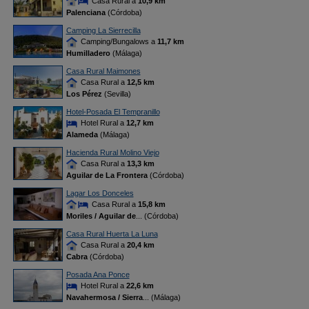
Casa Rural a
10,9 km
Palenciana
(Córdoba)
Camping La Sierrecilla
Camping/Bungalows a
11,7 km
Humilladero
(Málaga)
Casa Rural Maimones
Casa Rural a
12,5 km
Los Pérez
(Sevilla)
Hotel-Posada El Tempranillo
Hotel Rural a
12,7 km
Alameda
(Málaga)
Hacienda Rural Molino Viejo
Casa Rural a
13,3 km
Aguilar de La Frontera
(Córdoba)
Lagar Los Donceles
Casa Rural a
15,8 km
Moriles / Aguilar de
... (Córdoba)
Casa Rural Huerta La Luna
Casa Rural a
20,4 km
Cabra
(Córdoba)
Posada Ana Ponce
Hotel Rural a
22,6 km
Navahermosa / Sierra
... (Málaga)