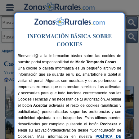
INFORMACIÓN BÁSICA SOBRE
COOKIES
Alojamientos
>
Andalucía
>
Córdoba
>
Jauja
> Casa Juan
Bienvenid@ a la información básica sobre las cookies de
Casa Juan
nuestro portal responsabilidad de
Mario Temprado Casas
.
Una cookie o galleta informática es un pequeño archivo de
Vivienda turística en Jauja / Lucena (Córdoba)
información que se guarda en tu pc, smartphone o tablet al
Alquiler completo
2-6+4 plazas
80 km de Córdoba
visitar el portal. Algunas son nuestras y otras pertenecen a
empresas externas que nos prestan servicios. Las activadas
y necesarias para que todo funcione correctamente son las
Cookies Técnicas y no necesitan de tu autorización. Al pulsar
el botón
Aceptar
activarás el resto de cookies (analíticas y
publicitarias), personalizadas según tus preferencias y con
publicidad ajustada a tus búsquedas. Estas últimas puedes
desactivarlas por completo pulsando el botón
Rechazar
o
elegir su activación/desactivación desde “Configuración de
Cookies”. Más información en nuestra
POLÍTICA DE