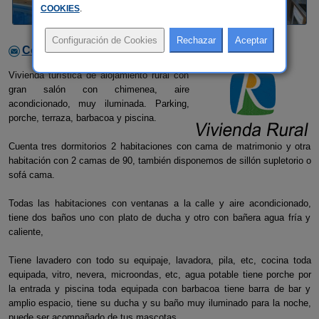
COOKIES
.
Contactar con el alojamiento
Vivienda turística de alojamiento rural con
gran salón con chimenea, aire
acondicionado, muy iluminada. Parking,
porche, terraza, barbacoa y piscina.
Cuenta tres dormitorios 2 habitaciones con cama de matrimonio y otra
habitación con 2 camas de 90, también disponemos de sillón supletorio o
sofá cama.
Todas las habitaciones con ventanas a la calle y aire acondicionado,
tiene dos baños uno con plato de ducha y otro con bañera agua fría y
caliente,
Tiene lavadero con todo su equipaje, lavadora, pila, etc, cocina toda
equipada, vitro, nevera, microondas, etc, agua potable tiene porche por
la entrada y piscina toda equipada con barbacoa tiene barra de bar y
amplio espacio, tiene su ducha y su baño muy iluminado para la noche,
puede ser acompañado de tus mascotas.