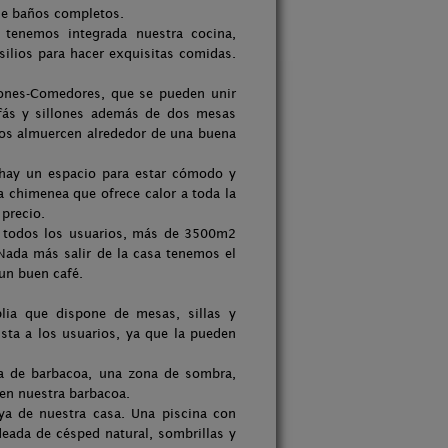
de baños completos.
tenemos integrada nuestra cocina,
silios para hacer exquisitas comidas.
ones-Comedores, que se pueden unir
ofás y sillones además de dos mesas
ios almuercen alrededor de una buena
hay un espacio para estar cómodo y
a chimenea que ofrece calor a toda la
 precio.
e todos los usuarios, más de 3500m2
 Nada más salir de la casa tenemos el
un buen café.
lia que dispone de mesas, sillas y
usta a los usuarios, ya que la pueden
a de barbacoa, una zona de sombra,
 en nuestra barbacoa.
oya de nuestra casa. Una piscina con
deada de césped natural, sombrillas y