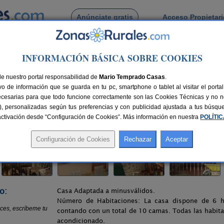
Anúnciate gratis
Acceso Propietar
Busca por pueblo
INFORMACIÓN BÁSICA SOBRE COOKIES
nciana
> Casa Rural Las Cruces
de nuestro portal responsabilidad de
Mario Temprado Casas
.
o de información que se guarda en tu pc, smartphone o tablet al visitar el port
)
ecesarias para que todo funcione correctamente son las Cookies Técnicas y no ne
rias), personalizadas según tus preferencias y con publicidad ajustada a tus búsq
nes
4-15+1 plazas
100 km de Córdoba
Compartir:
sactivación desde “Configuración de Cookies”. Más información en nuestra
POLÍTI
o:
Casa Adaptada a minusválidos.
Número de Habitaciones: La casa dispone de 6 ha
contando con un total de 10 camas. Todas las habita
acondicionado.