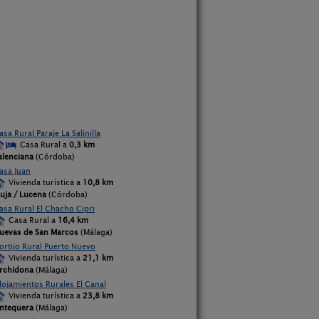
asa Rural Paraje La Salinilla
Casa Rural a
0,3 km
alenciana
(Córdoba)
asa Juan
Vivienda turística a
10,8 km
auja / Lucena
(Córdoba)
asa Rural El Chacho Cipri
Casa Rural a
16,4 km
uevas de San Marcos
(Málaga)
ortijo Rural Puerto Nuevo
Vivienda turística a
21,1 km
rchidona
(Málaga)
lojamientos Rurales El Canal
Vivienda turística a
23,8 km
ntequera
(Málaga)