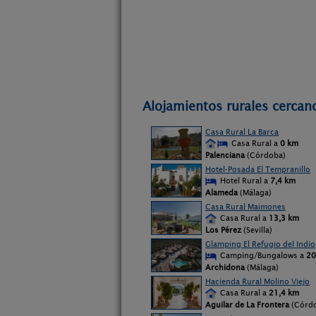
Alojamientos rurales cercan
Casa Rural La Barca
Casa Rural a
0 km
Palenciana
(Córdoba)
Hotel-Posada El Tempranillo
Hotel Rural a
7,4 km
Alameda
(Málaga)
Casa Rural Maimones
Casa Rural a
13,3 km
Los Pérez
(Sevilla)
Glamping El Refugio del Indio
Camping/Bungalows a
20
Archidona
(Málaga)
Hacienda Rural Molino Viejo
Casa Rural a
21,4 km
Aguilar de La Frontera
(Córd