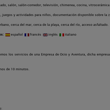
nado, salón, salón-comedor, televisión, chimenea, cocina, vitrocerámica
 juegos y actividades para niños, documentación disponible sobre la zo
bano, cerca del mar, cerca de la playa, cerca del río, acceso asfaltado.
os:
español
francés
inglés
italiano
cemos los servicios de una Empresa de Ocio y Aventura, dicha empresa 
enos de 10 minutos.
o: