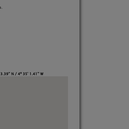
s.
3.39'' N / 4º 35' 1.41'' W