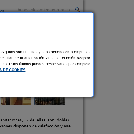
ios
-
al. Algunas son nuestras y otras pertenecen a empresas
cesitan de tu autorización. Al pulsar el botón
Aceptar
uedas. Estas últimas puedes desactivarlas por completo
CA DE COOKIES
.
bitaciones, 5 de ellas son dobles,
ciones disponen de calefacción y aire