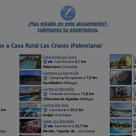
¿Has estado en este alojamiento?,
cuéntanos tu experiencia.
os a Casa Rural Las Cruces (Palenciana)
Casa Rural Los Lirios
C
Casa Rural a
0,1 km
Palenciana
(Córdoba)
P
Camping La Sierrecilla
C
Camping/Bungalows a
7,6 km
Humilladero
(Málaga)
J
Cortijo El Horcajillo
C
Vivienda turística a
13,9 km
Villanueva de Algaidas
(Málaga)
C
Cortijo San José
C
 km
Casa Rural a
20,3 km
Iznájar
(Córdoba)
A
Lagar Los Donceles
A
Casa Rural a
22,7 km
oba)
Moriles / Aguilar de
... (Córdoba)
A