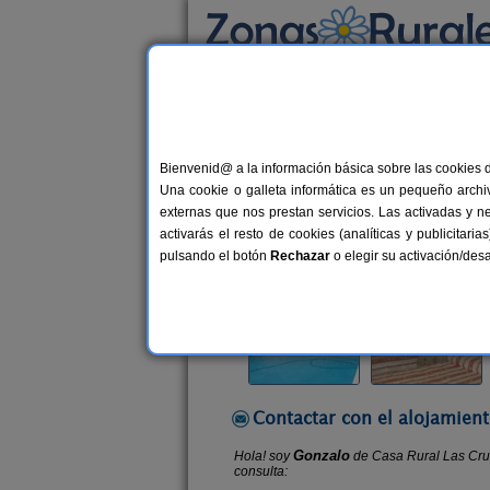
Busca por alojamiento
Alojamientos
>
Andalucía
>
Córdoba
>
Pale
Bienvenid@ a la información básica sobre las cookies 
Casa Rural Las Cruces
Una cookie o galleta informática es un pequeño archiv
Casa Rural en Palenciana (Córdoba
externas que nos prestan servicios. Las activadas y n
activarás el resto de cookies (analíticas y publicita
Alquiler completo y por habitacio
pulsando el botón
Rechazar
o elegir su activación/de
Contactar con el alojamient