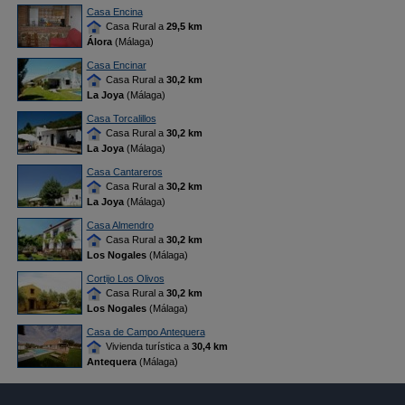
Casa Encina
Casa Rural a
29,5 km
Álora
(Málaga)
Casa Encinar
Casa Rural a
30,2 km
La Joya
(Málaga)
Casa Torcalillos
Casa Rural a
30,2 km
La Joya
(Málaga)
Casa Cantareros
Casa Rural a
30,2 km
La Joya
(Málaga)
Casa Almendro
Casa Rural a
30,2 km
Los Nogales
(Málaga)
Cortijo Los Olivos
Casa Rural a
30,2 km
Los Nogales
(Málaga)
Casa de Campo Antequera
Vivienda turística a
30,4 km
Antequera
(Málaga)