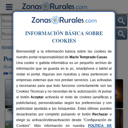
INFORMACIÓN BÁSICA SOBRE
COOKIES
Alojamientos
>
Andalucía
>
Málaga
>
Navahermosa
> Posada Ana Ponce
Bienvenid@ a la información básica sobre las cookies de
Posada Ana Ponce
nuestro portal responsabilidad de
Mario Temprado Casas
.
Una cookie o galleta informática es un pequeño archivo de
Hotel Rural en Navahermosa / Sierra de Yeguas (Málaga)
información que se guarda en tu pc, smartphone o tablet al
Alquiler por habitaciones
14+4 plazas
86 km de Málaga
visitar el portal. Algunas son nuestras y otras pertenecen a
empresas externas que nos prestan servicios. Las activadas
y necesarias para que todo funcione correctamente son las
Cookies Técnicas y no necesitan de tu autorización. Al pulsar
el botón
Aceptar
activarás el resto de cookies (analíticas y
publicitarias), personalizadas según tus preferencias y con
publicidad ajustada a tus búsquedas. Estas últimas puedes
desactivarlas por completo pulsando el botón
Rechazar
o
elegir su activación/desactivación desde “Configuración de
Cookies”. Más información en nuestra
POLÍTICA DE