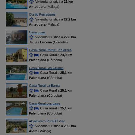
Vivienda turística a
21 km
Antequera
(Málaga)
Cortijo Ferradores
Vivienda turística a
22,2 km
Antequera
(Málaga)
Casa Juan
Vivienda turística a
22,6 km
Jauja / Lucena
(Córdoba)
Casa Rural Paraje La Salinilla
Casa Rural a
24,9 km
Palenciana
(Córdoba)
Casa Rural Las Cruces
Casa Rural a
25,1 km
Palenciana
(Córdoba)
Casa Rural La Barca
Casa Rural a
25,1 km
Palenciana
(Córdoba)
Casa Rural Los Lirios
Casa Rural a
25,1 km
Palenciana
(Córdoba)
Alojamiento Rural El Viso
Vivienda turística a
29,2 km
Álora
(Málaga)