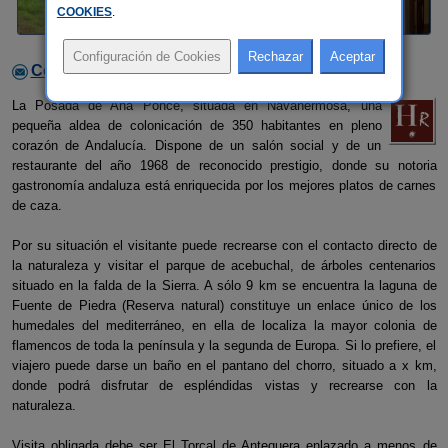
COOKIES
.
Contactar con el alojamiento
La Posada de Ana Ponce, situada en Navahermosa, una
pequeña aldea de colonicación de 350 habitantes en pleno
corazón de Andalucía. Dispone de un salón social y de un
restaurante del año 1968 de reconocido prestigio, donde su notoria
gastronomía andaluza está enriquecida por los mejores platos de carnes
de caza.
Por su situación el visitante puede recrearse con el contacto directo de
la naturaleza y visitar el parque de acebuchal, de árboles centenarios
situado en la falda de la Sierra. A sólo 9 km se encuentra la laguna de
Fuente de Piedra (Reserva natural) constituye un enlace único de los
humedales del mediterráneo, en ella de localiza la mayor colonia de
flamencos de toda la península y la segunda de Europa. Si lo prefiere, el
viajero puede darse un baño en el pantano del chorro, situado a x km,
donde podrá disfrutar de espléndidas vistas y recrearse con la
naturaleza.
Visita obligada debe ser El Torcal de Antequera enlazado a menos de