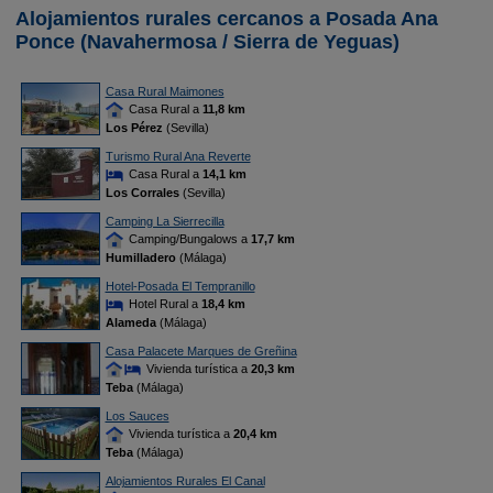
Alojamientos rurales cercanos a Posada Ana
Ponce (Navahermosa / Sierra de Yeguas)
Casa Rural Maimones
Casa Rural a
11,8 km
Los Pérez
(Sevilla)
Turismo Rural Ana Reverte
Casa Rural a
14,1 km
Los Corrales
(Sevilla)
Camping La Sierrecilla
Camping/Bungalows a
17,7 km
Humilladero
(Málaga)
Hotel-Posada El Tempranillo
Hotel Rural a
18,4 km
Alameda
(Málaga)
Casa Palacete Marques de Greñina
Vivienda turística a
20,3 km
Teba
(Málaga)
Los Sauces
Vivienda turística a
20,4 km
Teba
(Málaga)
Alojamientos Rurales El Canal