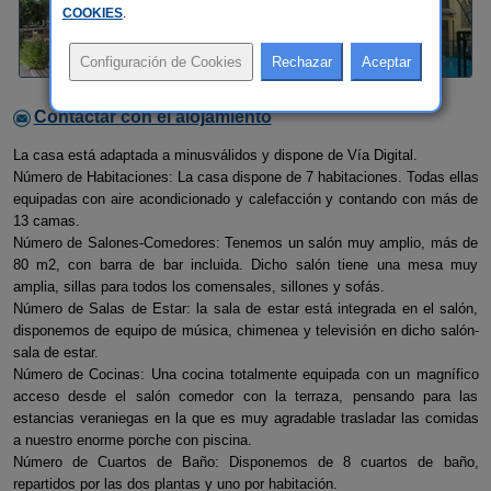
COOKIES
.
Contactar con el alojamiento
La casa está adaptada a minusválidos y dispone de Vía Digital.
Número de Habitaciones: La casa dispone de 7 habitaciones. Todas ellas
equipadas con aire acondicionado y calefacción y contando con más de
13 camas.
Número de Salones-Comedores: Tenemos un salón muy amplio, más de
80 m2, con barra de bar incluida. Dicho salón tiene una mesa muy
amplia, sillas para todos los comensales, sillones y sofás.
Número de Salas de Estar: la sala de estar está integrada en el salón,
disponemos de equipo de música, chimenea y televisión en dicho salón-
sala de estar.
Número de Cocinas: Una cocina totalmente equipada con un magnífico
acceso desde el salón comedor con la terraza, pensando para las
estancias veraniegas en la que es muy agradable trasladar las comidas
a nuestro enorme porche con piscina.
Número de Cuartos de Baño: Disponemos de 8 cuartos de baño,
repartidos por las dos plantas y uno por habitación.