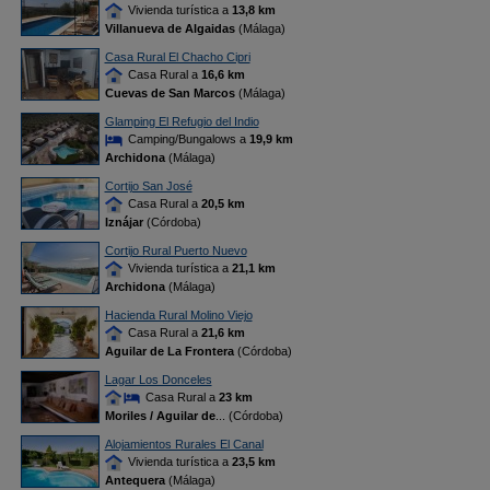
Vivienda turística a
13,8 km
Villanueva de Algaidas
(Málaga)
Casa Rural El Chacho Cipri
Casa Rural a
16,6 km
Cuevas de San Marcos
(Málaga)
Glamping El Refugio del Indio
Camping/Bungalows a
19,9 km
Archidona
(Málaga)
Cortijo San José
Casa Rural a
20,5 km
Iznájar
(Córdoba)
Cortijo Rural Puerto Nuevo
Vivienda turística a
21,1 km
Archidona
(Málaga)
Hacienda Rural Molino Viejo
Casa Rural a
21,6 km
Aguilar de La Frontera
(Córdoba)
Lagar Los Donceles
Casa Rural a
23 km
Moriles / Aguilar de
... (Córdoba)
Alojamientos Rurales El Canal
Vivienda turística a
23,5 km
Antequera
(Málaga)