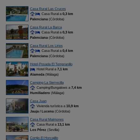
Casa Rural Las Cruces
Casa Rural a
0,3 km
Palenciana
(Córdoba)
Casa Rural La Barca
Casa Rural a
0,3 km
Palenciana
(Córdoba)
Casa Rural Los Lirios
Casa Rural a
0,4 km
Palenciana
(Córdoba)
Hotel-Posada El Tempranillo
Hotel Rural a
7,1 km
Alameda
(Málaga)
Camping La Sierrecilla
Camping/Bungalows a
7,4 km
Humilladero
(Málaga)
Casa Juan
Vivienda turística a
10,9 km
Jauja / Lucena
(Córdoba)
Casa Rural Maimones
Casa Rural a
13,1 km
Los Pérez
(Sevilla)
Cortijo El Horcajillo