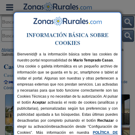
INFORMACIÓN BÁSICA SOBRE
COOKIES
Alojamientos
>
Andalucía
>
Córdoba
>
Palenciana
> Casa Rural Paraje La
Bienvenid@ a la información básica sobre las cookies de
Salinilla
nuestro portal responsabilidad de
Mario Temprado Casas
.
Casa Rural Paraje La Salinilla
Una cookie o galleta informática es un pequeño archivo de
información que se guarda en tu pc, smartphone o tablet al
Casa Rural en Palenciana (Córdoba)
visitar el portal. Algunas son nuestras y otras pertenecen a
Alquiler completo y por habitaciones
4-17+2 plazas
100 km de
empresas externas que nos prestan servicios. Las activadas
Córdoba
y necesarias para que todo funcione correctamente son las
Cookies Técnicas y no necesitan de tu autorización. Al pulsar
el botón
Aceptar
activarás el resto de cookies (analíticas y
publicitarias), personalizadas según tus preferencias y con
publicidad ajustada a tus búsquedas. Estas últimas puedes
desactivarlas por completo pulsando el botón
Rechazar
o
elegir su activación/desactivación desde “Configuración de
Cookies”. Más información en nuestra
POLÍTICA DE