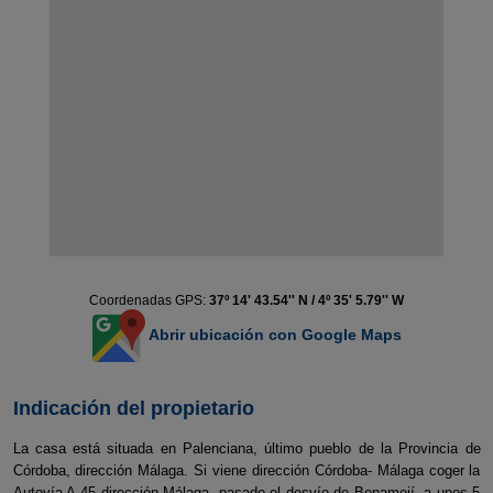
Coordenadas GPS:
37º 14' 43.54'' N / 4º 35' 5.79'' W
Abrir ubicación con Google Maps
Indicación del propietario
La casa está situada en Palenciana, último pueblo de la Provincia de
Córdoba, dirección Málaga. Si viene dirección Córdoba- Málaga coger la
Autovía A-45 dirección Málaga, pasado el desvío de Benamejí, a unos 5