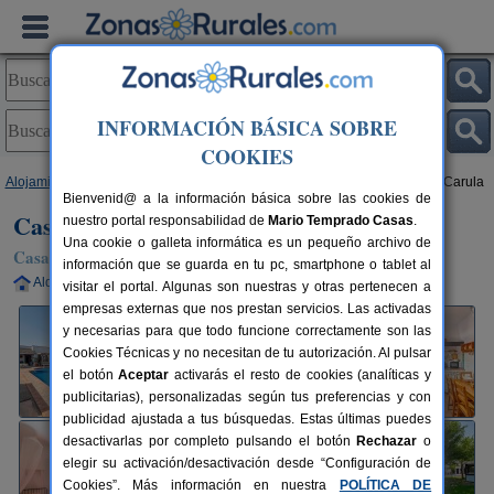
INFORMACIÓN BÁSICA SOBRE
COOKIES
Alojamientos
>
Andalucía
>
Sevilla
>
La Puebla de Cazalla
> Casa Rural Carula
Bienvenid@ a la información básica sobre las cookies de
Casa Rural Carula
nuestro portal responsabilidad de
Mario Temprado Casas
.
Una cookie o galleta informática es un pequeño archivo de
Casa Rural en La Puebla de Cazalla (Sevilla)
información que se guarda en tu pc, smartphone o tablet al
Alquiler completo
4 plazas
70 km de Sevilla
visitar el portal. Algunas son nuestras y otras pertenecen a
empresas externas que nos prestan servicios. Las activadas
y necesarias para que todo funcione correctamente son las
Cookies Técnicas y no necesitan de tu autorización. Al pulsar
el botón
Aceptar
activarás el resto de cookies (analíticas y
publicitarias), personalizadas según tus preferencias y con
publicidad ajustada a tus búsquedas. Estas últimas puedes
desactivarlas por completo pulsando el botón
Rechazar
o
elegir su activación/desactivación desde “Configuración de
Cookies”. Más información en nuestra
POLÍTICA DE