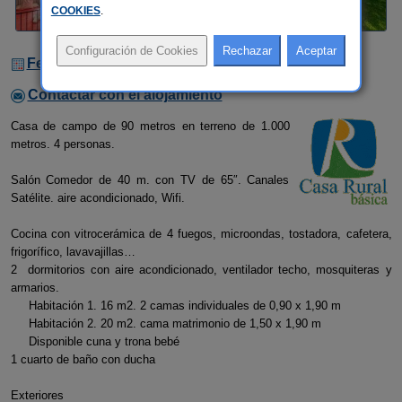
COOKIES
.
Fechas Libres
Contactar con el alojamiento
Casa de campo de 90 metros en terreno de 1.000
metros. 4 personas.
Salón Comedor de 40 m. con TV de 65″. Canales
Satélite. aire acondicionado, Wifi.
Cocina con vitrocerámica de 4 fuegos, microondas, tostadora, cafetera,
frigorífico, lavavajillas…
2 dormitorios con aire acondicionado, ventilador techo, mosquiteras y
armarios.
Habitación 1. 16 m2. 2 camas individuales de 0,90 x 1,90 m
Habitación 2. 20 m2. cama matrimonio de 1,50 x 1,90 m
Disponible cuna y trona bebé
1 cuarto de baño con ducha
Exteriores