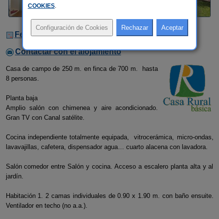
COOKIES
.
Fechas Libres
Contactar con el alojamiento
Casa de campo de 250 m. en finca de 700 m. hasta
8 personas.
Planta baja
Amplio salón con chimenea y aire acondicionado.
Gran TV con Canal satélite.
Cocina independiente totalmente equipada, vitrocerámica, micro-ondas,
lavavajillas, cafetera, dispensador agua… cuarto alacena con lavadora.
Salón comedor entre Salón y cocina. Acceso a escalero planta alta y al
jardín.
Habitación 1. 2 camas individuales de 0.90 x 1.90 m. con baño ensuite.
Ventilador en techo (no a.a.).