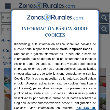
INFORMACIÓN BÁSICA SOBRE
COOKIES
Alojamientos
>
Andalucía
>
Sevilla
>
Marchena
> Casa Rural Pozo Viejo
Bienvenid@ a la información básica sobre las cookies de
Casa Rural Pozo Viejo
nuestro portal responsabilidad de
Mario Temprado Casas
.
Una cookie o galleta informática es un pequeño archivo de
Casa Rural en Marchena (Sevilla)
información que se guarda en tu pc, smartphone o tablet al
Alquiler completo
8 plazas
62 km de Sevilla
visitar el portal. Algunas son nuestras y otras pertenecen a
empresas externas que nos prestan servicios. Las activadas
y necesarias para que todo funcione correctamente son las
Cookies Técnicas y no necesitan de tu autorización. Al pulsar
el botón
Aceptar
activarás el resto de cookies (analíticas y
publicitarias), personalizadas según tus preferencias y con
publicidad ajustada a tus búsquedas. Estas últimas puedes
desactivarlas por completo pulsando el botón
Rechazar
o
elegir su activación/desactivación desde “Configuración de
Cookies”. Más información en nuestra
POLÍTICA DE