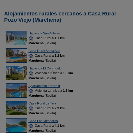
Alojamientos rurales cercanos a Casa Rural
Pozo Viejo (Marchena)
Hacienda San Antonio
Casa Rural a
1,1 km
Marchena
(Sevilla)
Casa Rural Santa Ana
Casa Rural a
1,2 km
Marchena
(Sevilla)
Hacienda El Corchuelo
Vivienda turística a
1,6 km
Marchena
(Sevilla)
Apartamento Torero II
Vivienda turística a
1,8 km
Marchena
(Sevilla)
Casa Rural La Teja
Casa Rural a
2,9 km
Marchena
(Sevilla)
Casa Los Miradores
Casa Rural a
4,1 km
Marchena
(Sevilla)