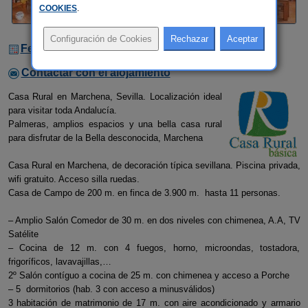
COOKIES
.
Fechas Libres
Contactar con el alojamiento
Casa Rural en Marchena, Sevilla. Localización ideal
para visitar toda Andalucía.
Palmeras, amplios espacios y una bella casa rural
para disfrutar de la Bella desconocida, Marchena
Casa Rural en Marchena, de decoración típica sevillana. Piscina privada,
wifi gratuito. Acceso silla ruedas.
Casa de Campo de 200 m. en finca de 3.900 m. hasta 11 personas.
– Amplio Salón Comedor de 30 m. en dos niveles con chimenea, A.A, TV
Satélite
– Cocina de 12 m. con 4 fuegos, horno, microondas, tostadora,
frigoríficos, lavavajillas,…
2º Salón contíguo a cocina de 25 m. con chimenea y acceso a Porche
– 5 dormitorios (hab. 3 con acceso a minusválidos)
3 habitación de matrimonio de 17 m. con aire acondicionado y armario