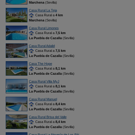
Marchena
(Sevilla)
Casa Rural La Teja
Casa Rural a
4 km
Marchena
(Sevilla)
Casa Rural Limones
Casa Rural a
7,5 km
La Puebla de Cazalla
(Sevilla)
Casa Rural Adalid
Casa Rural a
7,5 km
La Puebla de Cazalla
(Sevilla)
Casa The Hope
Casa Rural a
8,1 km
La Puebla de Cazalla
(Sevilla)
Casa Rural Villa MyJ
Casa Rural a
8,1 km
La Puebla de Cazalla
(Sevilla)
Casa Rural Manuel
Casa Rural a
8,4 km
La Puebla de Cazalla
(Sevilla)
Casa Rural Brisa del Valle
Casa Rural a
8,4 km
La Puebla de Cazalla
(Sevilla)
Casa Rural La Alquería de Los Páj...