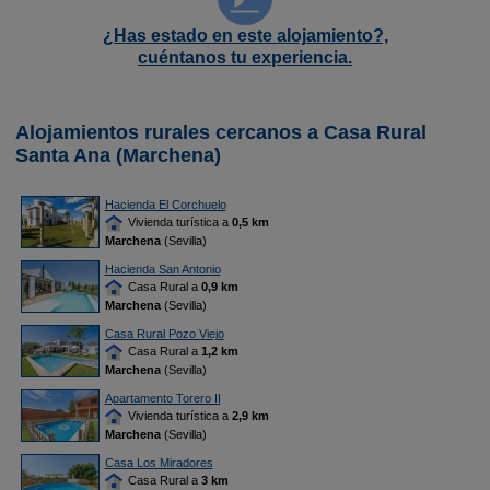
¿Has estado en este alojamiento?,
cuéntanos tu experiencia.
Alojamientos rurales cercanos a Casa Rural
Santa Ana (Marchena)
Hacienda El Corchuelo
Vivienda turística a
0,5 km
Marchena
(Sevilla)
Hacienda San Antonio
Casa Rural a
0,9 km
Marchena
(Sevilla)
Casa Rural Pozo Viejo
Casa Rural a
1,2 km
Marchena
(Sevilla)
Apartamento Torero II
Vivienda turística a
2,9 km
Marchena
(Sevilla)
Casa Los Miradores
Casa Rural a
3 km