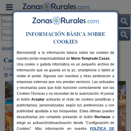
INFORMACIÓN BÁSICA SOBRE
COOKIES
Alojamientos
>
Andalucía
>
Sevilla
>
Marchena
> Casa Rural Santa Ana
Bienvenid@ a la información básica sobre las cookies de
Casa Rural Santa Ana
nuestro portal responsabilidad de
Mario Temprado Casas
.
Una cookie o galleta informática es un pequeño archivo de
Casa Rural en Marchena (Sevilla)
información que se guarda en tu pc, smartphone o tablet al
Alquiler completo
7-11 plazas
63 km de Sevilla
visitar el portal. Algunas son nuestras y otras pertenecen a
empresas externas que nos prestan servicios. Las activadas
y necesarias para que todo funcione correctamente son las
Cookies Técnicas y no necesitan de tu autorización. Al pulsar
el botón
Aceptar
activarás el resto de cookies (analíticas y
publicitarias), personalizadas según tus preferencias y con
publicidad ajustada a tus búsquedas. Estas últimas puedes
desactivarlas por completo pulsando el botón
Rechazar
o
elegir su activación/desactivación desde “Configuración de
Cookies”. Más información en nuestra
POLÍTICA DE