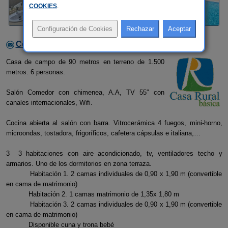
COOKIES
.
Contactar con el alojamiento
Casa de campo de 90 metros en terreno de 1.500
metros. 6 personas.
Salón Comedor con chimenea, A.A, TV 55″ con
canales internacionales, Wifi.
Cocina abierta al salón con barra. Vitrocerámica 4 fuegos, mini-horno,
microondas, tostadora, frigoríficos, cafetera cápsulas e italiana,…
3 3 habitaciones con aire acondicionado, tv, ventiladores techo y
armarios. Uno de los dormitorios en zona terraza.
Habitación 1. 2 camas individuales de 0,90 x 1,90 m (convertible
en cama de matrimonio)
Habitación 2. 1 camas matrimonio de 1,35x 1,80 m
Habitación 3. 2 camas individuales de 0,90 x 1,90 m (convertible
en cama de matrimonio)
Disponible cuna y trona bebé