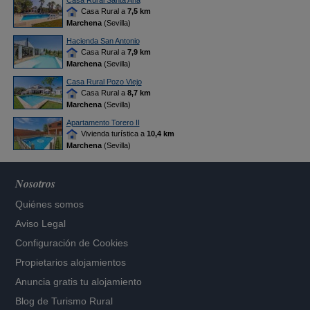
Casa Rural Santa Ana
Casa Rural a
7,5 km
Marchena
(Sevilla)
Hacienda San Antonio
Casa Rural a
7,9 km
Marchena
(Sevilla)
Casa Rural Pozo Viejo
Casa Rural a
8,7 km
Marchena
(Sevilla)
Apartamento Torero II
Vivienda turística a
10,4 km
Marchena
(Sevilla)
Nosotros
Quiénes somos
Aviso Legal
Configuración de Cookies
Propietarios alojamientos
Anuncia gratis tu alojamiento
Blog de Turismo Rural