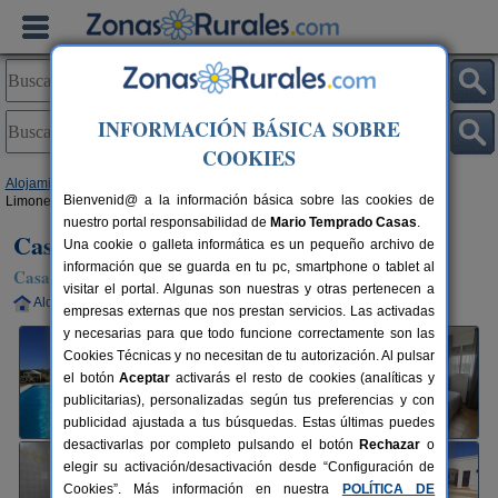
INFORMACIÓN BÁSICA SOBRE
COOKIES
Alojamientos
>
Andalucía
>
Sevilla
>
La Puebla de Cazalla
> Casa Rural
Bienvenid@ a la información básica sobre las cookies de
Limones
nuestro portal responsabilidad de
Mario Temprado Casas
.
Casa Rural Limones
Una cookie o galleta informática es un pequeño archivo de
información que se guarda en tu pc, smartphone o tablet al
Casa Rural en La Puebla de Cazalla (Sevilla)
visitar el portal. Algunas son nuestras y otras pertenecen a
Alquiler completo
6 plazas
70 km de Sevilla
empresas externas que nos prestan servicios. Las activadas
y necesarias para que todo funcione correctamente son las
Cookies Técnicas y no necesitan de tu autorización. Al pulsar
el botón
Aceptar
activarás el resto de cookies (analíticas y
publicitarias), personalizadas según tus preferencias y con
publicidad ajustada a tus búsquedas. Estas últimas puedes
desactivarlas por completo pulsando el botón
Rechazar
o
elegir su activación/desactivación desde “Configuración de
Cookies”. Más información en nuestra
POLÍTICA DE