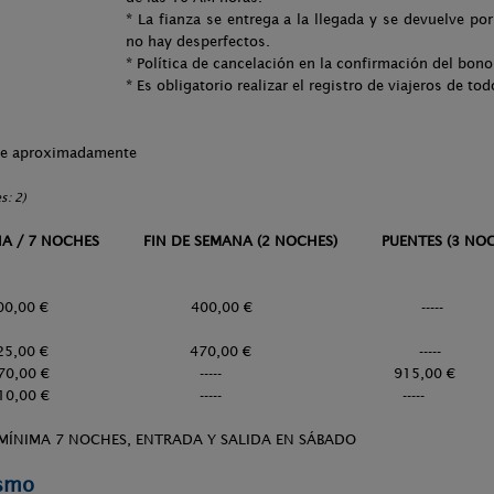
* La fianza se entrega a la llegada y se devuelve 
no hay desperfectos.
* Política de cancelación en la confirmación del bono 
* Es obligatorio realizar el registro de viajeros de t
che aproximadamente
s: 2)
CHES FIN DE SEMANA (2 NOCHES) PUENTES (3 NOCHES
e 700,00 € 400,00 € 
ia 825,00 € 470,00 € ---
a 1.070,00 € ----- 915,00
co 1.210,00 € ----- ---
 MÍNIMA 7 NOCHES, ENTRADA Y SALIDA EN SÁBADO
ismo