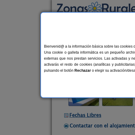
Busca por alojamiento
Alojamientos
>
Andalucía
>
Sevilla
>
La Pueb
Bienvenid@ a la información básica sobre las cookies 
Casa de Noa
Una cookie o galleta informática es un pequeño archiv
Casa Rural en La Puebla de Cazalla 
externas que nos prestan servicios. Las activadas y n
activarás el resto de cookies (analíticas y publicita
Alquiler completo
4 plazas
69 
pulsando el botón
Rechazar
o elegir su activación/de
Fechas Libres
Contactar con el alojamient