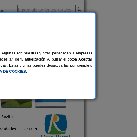
ios
-
al. Algunas son nuestras y otras pertenecen a empresas
cesitan de tu autorización. Al pulsar el botón
Aceptar
uedas. Estas últimas puedes desactivarlas por completo
CA DE COOKIES
.
Sevilla.
didades.. Hasta 4