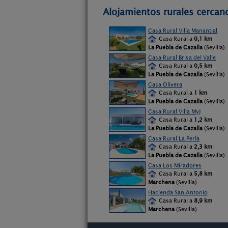
Alojamientos rurales cercan
Casa Rural Villa Manantial
Casa Rural a
0,1 km
La Puebla de Cazalla
(Sevilla)
Casa Rural Brisa del Valle
Casa Rural a
0,5 km
La Puebla de Cazalla
(Sevilla)
Casa Olivera
Casa Rural a
1 km
La Puebla de Cazalla
(Sevilla)
Casa Rural Villa MyJ
Casa Rural a
1,2 km
La Puebla de Cazalla
(Sevilla)
Casa Rural La Perla
Casa Rural a
2,3 km
La Puebla de Cazalla
(Sevilla)
Casa Los Miradores
Casa Rural a
5,8 km
Marchena
(Sevilla)
Hacienda San Antonio
Casa Rural a
8,9 km
Marchena
(Sevilla)