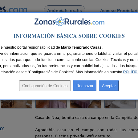
Anúnciate gratis
Acceso Propietar
Busca por pueblo
INFORMACIÓN BÁSICA SOBRE COOKIES
la De Cazalla
> Casa de Noa
de nuestro portal responsabilidad de
Mario Temprado Casas
.
o de información que se guarda en tu pc, smartphone o tablet al visitar el port
(Sevilla)
ecesarias para que todo funcione correctamente son las Cookies Técnicas y no ne
rias), personalizadas según tus preferencias y con publicidad ajustada a tus búsq
km de Sevilla
Compartir:
sactivación desde “Configuración de Cookies”. Más información en nuestra
POLÍTI
Casa de Noa, bonita casa de campo en la Campiña de 
o:
Agradable casa en el campo con todas las como
personas. Piscina privada. Wifi gratuito.