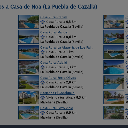
os a Casa de Noa (La Puebla de Cazalla)
Casa Rural Carula
C
Casa Rural a
0,3 km
La Puebla de Cazalla
(Sevilla)
L
Casa Rural Manuel
V
Casa Rural a
0,6 km
La Puebla de Cazalla
(Sevilla)
L
Casa Rural La Alquería de Los Páj...
C
Casa Rural a
1 km
La Puebla de Cazalla
(Sevilla)
L
Casa Rural Adalid
C
Casa Rural a
1,3 km
La Puebla de Cazalla
(Sevilla)
L
Casa Rural Entre Olivos
C
Casa Rural a
2,9 km
La Puebla de Cazalla
(Sevilla)
L
Hacienda El Corchuelo
C
Vivienda turística a
8,3 km
Marchena
(Sevilla)
M
Casa Rural Pozo Viejo
V
Casa Rural a
9,9 km
Marchena
(Sevilla)
A