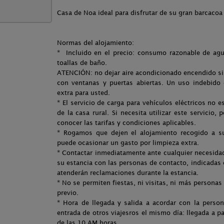
Casa de Noa ideal para disfrutar de su gran barcaco
Normas del alojamiento:
* Incluido en el precio: consumo razonable de agu
toallas de baño.
ATENCIÓN: no dejar aire acondicionado encendido si
con ventanas y puertas abiertas. Un uso indebido 
extra para usted.
* El servicio de carga para vehículos eléctricos no 
de la casa rural. Si necesita utilizar este servicio,
conocer las tarifas y condiciones aplicables.
* Rogamos que dejen el alojamiento recogido a su 
puede ocasionar un gasto por limpieza extra.
* Contactar inmediatamente ante cualquier necesida
su estancia con las personas de contacto, indicadas 
atenderán reclamaciones durante la estancia.
* No se permiten fiestas, ni visitas, ni más personas
previo.
* Hora de llegada y salida a acordar con la perso
entrada de otros viajesros el mismo día: llegada a pa
de las 10 AM horas.