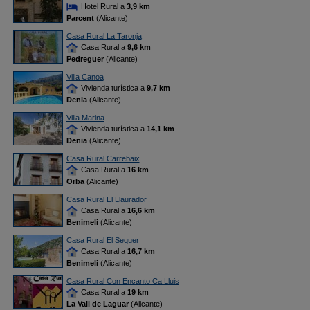
Hotel Rural a
3,9 km
Parcent
(Alicante)
Casa Rural La Taronja
Casa Rural a
9,6 km
Pedreguer
(Alicante)
Villa Canoa
Vivienda turística a
9,7 km
Denia
(Alicante)
Villa Marina
Vivienda turística a
14,1 km
Denia
(Alicante)
Casa Rural Carrebaix
Casa Rural a
16 km
Orba
(Alicante)
Casa Rural El Llaurador
Casa Rural a
16,6 km
Benimeli
(Alicante)
Casa Rural El Sequer
Casa Rural a
16,7 km
Benimeli
(Alicante)
Casa Rural Con Encanto Ca Lluis
Casa Rural a
19 km
La Vall de Laguar
(Alicante)