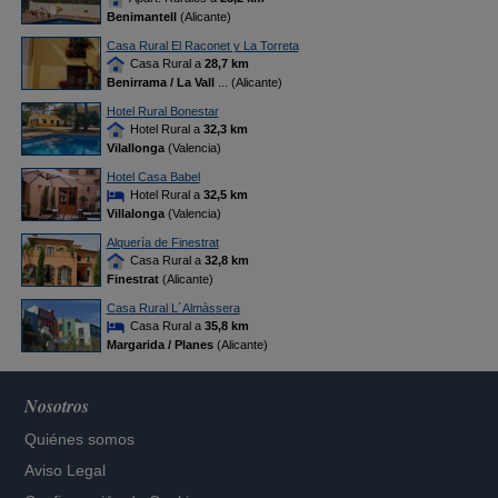
Benimantell
(Alicante)
Casa Rural El Raconet y La Torreta
Casa Rural a
28,7 km
Benirrama / La Vall
... (Alicante)
Hotel Rural Bonestar
Hotel Rural a
32,3 km
Vilallonga
(Valencia)
Hotel Casa Babel
Hotel Rural a
32,5 km
Villalonga
(Valencia)
Alquería de Finestrat
Casa Rural a
32,8 km
Finestrat
(Alicante)
Casa Rural L´Almàssera
Casa Rural a
35,8 km
Margarida / Planes
(Alicante)
Nosotros
Quiénes somos
Aviso Legal