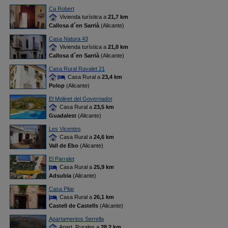
Ca Robert
Vivienda turística a
21,7 km
Callosa d´en Sarrià
(Alicante)
Casa Natura 43
Vivienda turística a
21,8 km
Callosa d´en Sarrià
(Alicante)
Casa Rural Ravalet 21
Casa Rural a
23,4 km
Polop
(Alicante)
El Molinet del Governador
Casa Rural a
23,5 km
Guadalest
(Alicante)
Les Vicentes
Casa Rural a
24,6 km
Vall de Ebo
(Alicante)
El Parralet
Casa Rural a
25,9 km
Adsubia
(Alicante)
Casa Pilar
Casa Rural a
26,1 km
Castell de Castells
(Alicante)
Apartamentos Serrella
Apart. Rurales a
28,2 km