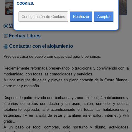
COOKIES
.
Video
Fechas Libres
Contactar con el alojamiento
Preciosa casa de pueblo con capacidad para 8 personas.
Recientemente reformada preservando lo tradicional y conviviendo con la
modernidad, con todas las comodidades y servicios.
A unos minutos de calas y playas en pleno corazón de la Costa Blanca,
entre mar y montaña.
Dispone de patio privado con barbacoa y zona chill out, 4 habitaciones y
2 baños completos con ducha y un aseo, salón, comedor y cocina
totalmente equipada, aire acondicionado en todas las habitaciones y
estancias, Tv en la sala de estar y también en el salón, internet y wifi
gratis....
A un paso de todo: compras, ocio nocturno y diurno, actividades