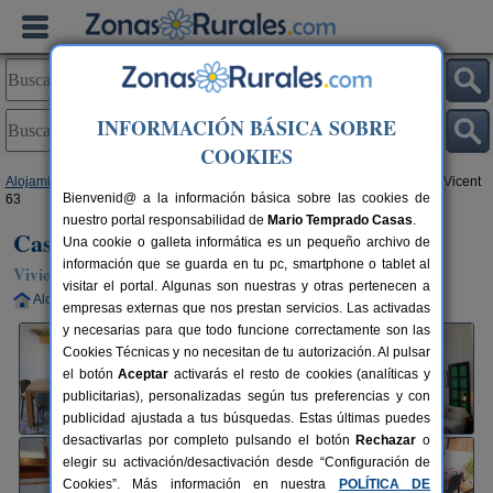
INFORMACIÓN BÁSICA SOBRE
COOKIES
Alojamientos
>
Comunidad Valenciana
>
Alicante
>
Teulada
> Casa Sant Vicent
Bienvenid@ a la información básica sobre las cookies de
63
nuestro portal responsabilidad de
Mario Temprado Casas
.
Casa Sant Vicent 63
Una cookie o galleta informática es un pequeño archivo de
información que se guarda en tu pc, smartphone o tablet al
Vivienda turística en Teulada (Alicante)
visitar el portal. Algunas son nuestras y otras pertenecen a
Alquiler completo
2-8 plazas
75 km de Alicante
empresas externas que nos prestan servicios. Las activadas
y necesarias para que todo funcione correctamente son las
Cookies Técnicas y no necesitan de tu autorización. Al pulsar
el botón
Aceptar
activarás el resto de cookies (analíticas y
publicitarias), personalizadas según tus preferencias y con
publicidad ajustada a tus búsquedas. Estas últimas puedes
desactivarlas por completo pulsando el botón
Rechazar
o
elegir su activación/desactivación desde “Configuración de
Cookies”. Más información en nuestra
POLÍTICA DE