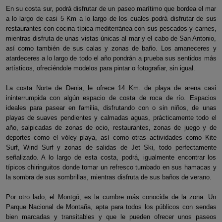
En su costa sur, podrá disfrutar de un paseo marítimo que bordea el mar
a lo largo de casi 5 Km a lo largo de los cuales podrá disfrutar de sus
restaurantes con cocina típica mediterránea con sus pescados y carnes,
mientras disfruta de unas vistas únicas al mar y el cabo de San Antonio,
así como también de sus calas y zonas de baño. Los amaneceres y
atardeceres a lo largo de todo el año pondrán a prueba sus sentidos más
artísticos, ofreciéndole modelos para pintar o fotografiar, sin igual.
La costa Norte de Denia, le ofrece 14 Km. de playa de arena casi
ininterrumpida con algún espacio de costa de roca de río. Espacios
ideales para pasear en familia, disfrutando con o sin niños, de unas
playas de suaves pendientes y calmadas aguas, prácticamente todo el
año, salpicadas de zonas de ocio, restaurantes, zonas de juego y de
deportes como el vóley playa, así como otras actividades como Kite
Surf, Wind Surf y zonas de salidas de Jet Ski, todo perfectamente
señalizado. A lo largo de esta costa, podrá, igualmente encontrar los
típicos chiringuitos donde tomar un refresco tumbado en sus hamacas y
la sombra de sus sombrillas, mientras disfruta de sus baños de verano.
Por otro lado, el Montgó, es la cumbre más conocida de la zona. Un
Parque Nacional de Montaña, apta para todos los públicos con sendas
bien marcadas y transitables y que le pueden ofrecer unos paseos