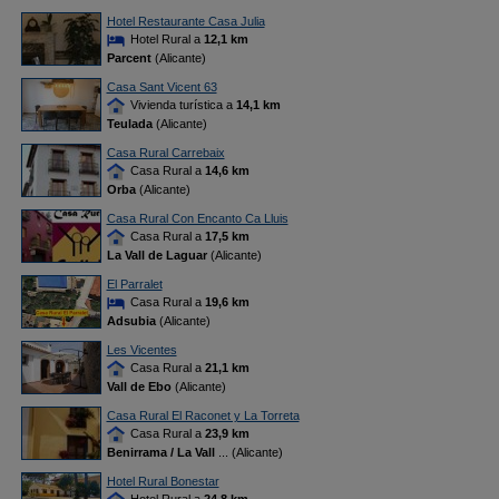
Hotel Restaurante Casa Julia
Hotel Rural a
12,1 km
Parcent
(Alicante)
Casa Sant Vicent 63
Vivienda turística a
14,1 km
Teulada
(Alicante)
Casa Rural Carrebaix
Casa Rural a
14,6 km
Orba
(Alicante)
Casa Rural Con Encanto Ca Lluis
Casa Rural a
17,5 km
La Vall de Laguar
(Alicante)
El Parralet
Casa Rural a
19,6 km
Adsubia
(Alicante)
Les Vicentes
Casa Rural a
21,1 km
Vall de Ebo
(Alicante)
Casa Rural El Raconet y La Torreta
Casa Rural a
23,9 km
Benirrama / La Vall
... (Alicante)
Hotel Rural Bonestar