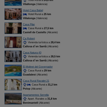
Hotel Rural a
24,8 km
Vilallonga
(Valencia)
Hotel Casa Babel
Hotel Rural a
25 km
Villalonga
(Valencia)
Casa Pilar
Casa Rural a
27,5 km
Castell de Castells
(Alicante)
Ca Robert
Vivienda turística a
28,4 km
Callosa d´en Sarrià
(Alicante)
Casa Natura 43
Vivienda turística a
28,5 km
Callosa d´en Sarrià
(Alicante)
El Molinet del Governador
Casa Rural a
29 km
Guadalest
(Alicante)
Casa Rural Ravalet 21
Casa Rural a
31,2 km
Polop
(Alicante)
Apartamentos Serrella
Apart. Rurales a
31,8 km
Benimantell
(Alicante)