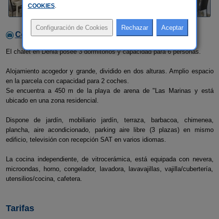
COOKIES
.
Contactar con el alojamiento
El chalet en Denia posee 3 dormitorios y capacidad para 6 personas.
Alojamiento acogedor y grande, dividido en dos alturas. Amplio espacio
en la parcela con capacidad para 2 coches.
Se encuentra a 450 m de la playa de arena de "Las Marinas y está
ubicado en una zona residencial.
Dispone de jardín, mobiliario jardín, terraza, barbacoa, chimenea,
plancha, aire acondicionado, parking aire libre (3 plazas) en mismo
edificio, televisión con recepción SAT en varios idiomas.
La cocina independiente, de vitrocerámica, está equipada con nevera,
microondas, horno, congelador, lavadora, lavavajillas, vajilla/cubertería,
utensilios/cocina, cafetera.
Tarifas