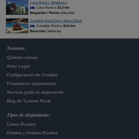
Casa Rural L´Almàssera
Casa Rural a
33,3 km
Margarida / Planes
(Alicante)
Complejo Rural Entre Viejos Olivos
Complejo Rural a
34,9 km
Benicolet
(Valencia)
Nosotros
Quiénes somos
Aviso Legal
Configuración de Cookies
Propietarios alojamientos
Anuncia gratis tu alojamiento
Blog de Turismo Rural
Tipos de alojamiento:
Casas Rurales
Hoteles
y
Hoteles Rurales