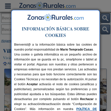
INFORMACIÓN BÁSICA SOBRE
COOKIES
Alojamientos
>
Comunidad Valenciana
>
Alicante
>
Denia
> Villa Marina
Bienvenid@ a la información básica sobre las cookies de
Villa Marina
nuestro portal responsabilidad de
Mario Temprado Casas
.
Una cookie o galleta informática es un pequeño archivo de
Vivienda turística en Denia (Alicante)
información que se guarda en tu pc, smartphone o tablet al
Alquiler completo
8 plazas
100 km de Alicante
visitar el portal. Algunas son nuestras y otras pertenecen a
empresas externas que nos prestan servicios. Las activadas
y necesarias para que todo funcione correctamente son las
Cookies Técnicas y no necesitan de tu autorización. Al pulsar
el botón
Aceptar
activarás el resto de cookies (analíticas y
publicitarias), personalizadas según tus preferencias y con
publicidad ajustada a tus búsquedas. Estas últimas puedes
desactivarlas por completo pulsando el botón
Rechazar
o
elegir su activación/desactivación desde “Configuración de
Cookies”. Más información en nuestra
POLÍTICA DE