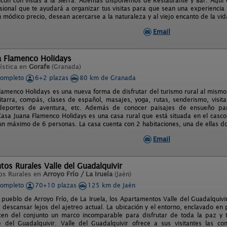
lcón con vistas a la Sierra. Además disponemos de Restaurante y Bar. Aquí
sional que te ayudará a organizar tus visitas para que sean una experiencia i
 módico precio, desean acercarse a la naturaleza y al viejo encanto de la vida
Email
a Flamenco Holidays
ística en
Gorafe
(Granada)
completo
6+2 plazas
80 km de Granada
lamenco Holidays es una nueva forma de disfrutar del turismo rural al mis
itarra, compás, clases de español, masajes, yoga, rutas, senderismo, visita
deportes de aventura, etc. Además de conocer paisajes de ensueño pa
 Casa Juana Flamenco Holidays es una casa rural que está situada en el casc
 un máximo de 6 personas. La casa cuenta con 2 habitaciones, una de ellas d
Email
os Rurales Valle del Guadalquivir
os Rurales en
Arroyo Frío / La Iruela
(Jaén)
completo
70+10 plazas
125 km de Jaén
 pueblo de Arroyo Frío, de La Iruela, los Apartamentos Valle del Guadalquivir 
descansar lejos del ajetreo actual. La ubicación y el entorno, enclavado en
acen del conjunto un marco incomparable para disfrutar de toda la paz y 
e del Guadalquivir. Valle del Guadalquivir ofrece a sus visitantes las 