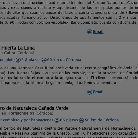
 de nueva construcción situados en el interior del Parque Natural de Cazorl
itas y excursiones a realizar y equidistante de los principales puntos de in
n de ellos que sean los únicos del la zona con la categoría oficial de 3 llaves.
organizadas, turismo activo. Disponemos de apartamentos con 1, 2 y 3 dor
 de 0, 90. Todas con colchon viscolatex. Baño completo, cuenta con ducha de
Email
 Huerta La Luna
en
Cabra
(Córdoba)
completo
2-8 plazas
60 km de Córdoba
na es una Hermosa Casa Rural enclavada en el centro geográfico de Andaluc
a). Las Huertas Bajas son unas de las más viejas de la provincia de Córd
naleros labrando el campo a la antigua usanza. El cliente encontrará todo
 la naturaleza, la historia, la gastronomía, el turismo y la aventura.
Email
tro de Naturaleza Cañada Verde
l en
Hornachuelos
(Córdoba)
er completo y por habitaciones
66 plazas
50 km de Córdoba
el Centro de Naturaleza dentro del Parque Natural Sierra de Hornachuelos,
enible y Reserva Starlight de la Unesco. Con 10 habitaciones con capacida