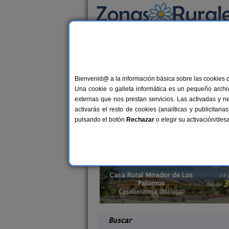
Busca por alojamiento
Alojamientos
>
Casas Rurales con actividade
Casas Rurales con ac
Bienvenid@ a la información básica sobre las cookies 
Una cookie o galleta informática es un pequeño archiv
Si además de desconectar, disfrutar de
externas que nos prestan servicios. Las activadas y n
alojamientos con actividades en Andal
activarás el resto de cookies (analíticas y publicita
amigos o en pareja. También, te re
pulsando el botón
Rechazar
o elegir su activación/de
dor de Los
14 pers.
30 €
s
Cazorla Casas Cueva
2-8+
desde
Málaga)
Hinojares (Jaén)
desd
Buscar