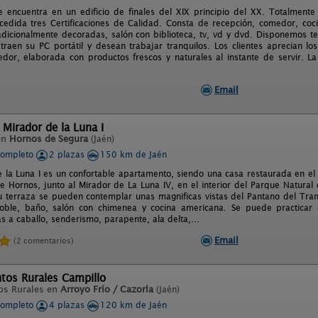
 encuentra en un edificio de finales del XIX principio del XX. Totalmente
edida tres Certificaciones de Calidad. Consta de recepción, comedor, coci
adicionalmente decoradas, salón con biblioteca, tv, vd y dvd. Disponemos te
 traen su PC portátil y desean trabajar tranquilos. Los clientes aprecian 
dor, elaborada con productos frescos y naturales al instante de servir. L
Email
 Mirador de la Luna I
en
Hornos de Segura
(Jaén)
completo
2 plazas
150 km de Jaén
 la Luna I es un confortable apartamento, siendo una casa restaurada en el e
e Hornos, junto al Mirador de La Luna IV, en el interior del Parque Natural 
u terraza se pueden contemplar unas magnificas vistas del Pantano del Tra
oble, baño, salón con chimenea y cocina americana. Se puede practicar d
as a caballo, senderismo, parapente, ala delta,...
Email
(2 comentarios)
tos Rurales Campillo
os Rurales en
Arroyo Frío / Cazorla
(Jaén)
completo
4 plazas
120 km de Jaén