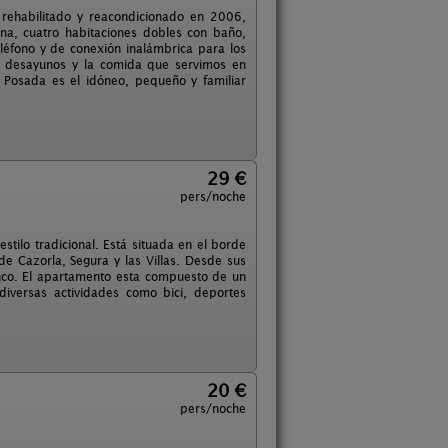
 rehabilitado y reacondicionado en 2006,
na, cuatro habitaciones dobles con baño,
léfono y de conexión inalámbrica para los
los desayunos y la comida que servimos en
a Posada es el idóneo, pequeño y familiar
29 €
pers/noche
stilo tradicional. Está situada en el borde
de Cazorla, Segura y las Villas. Desde sus
nco. El apartamento esta compuesto de un
iversas actividades como bici, deportes
20 €
pers/noche