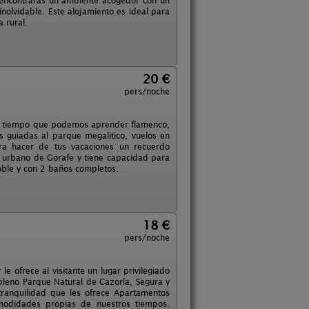
 encontrarás un ambiente acogedor con un
nolvidable. Este alojamiento es ideal para
 rural.
20 €
pers/noche
mo tiempo que podemos aprender flamenco,
s guiadas al parque megalitico, vuelos en
ra hacer de tus vacaciones un recuerdo
o urbano de Gorafe y tiene capacidad para
oble y con 2 baños completos.
18 €
pers/noche
le ofrece al visitante un lugar privilegiado
 pleno Parque Natural de Cazorla, Segura y
tranquilidad que les ofrece Apartamentos
comodidades propias de nuestros tiempos.