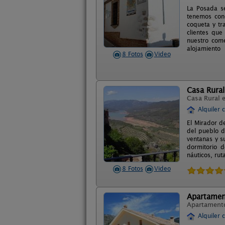
La Posada se
tenemos conc
coqueta y tr
clientes que
nuestro come
alojamiento
8 Fotos
Video
Casa Rural
Casa Rural 
Alquiler 
El Mirador de
del pueblo d
ventanas y s
dormitorio d
náuticos, rut
8 Fotos
Video
Apartamen
Apartament
Alquiler 