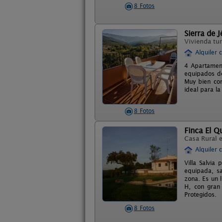
8 Fotos
Sierra de J
Vivienda tur
Alquiler 
4 Apartament
equipados de
Muy bien co
ideal para la
8 Fotos
Finca El Qu
Casa Rural 
Alquiler 
Villa Salvia
equipada, sa
zona. Es un 
H, con gran 
Protegidos.
8 Fotos