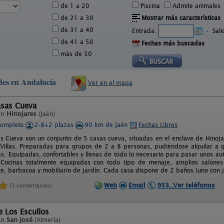
de 1 a 20
Piscina
Admite animales
de 21 a 30
Mostrar más características
de 31 a 40
Entrada:
-
Sal
de 41 a 50
Fechas más buscadas
más de 50
ades en Andalucía
Ver en el mapa
asas Cueva
en
Hinojares
(Jaén)
completo
2-8+2 plazas
90 km de Jaén
Fechas Libres
s Cueva son un conjunto de 5 casas cueva, situadas en el enclave de Hinojar
 Villas. Preparadas para grupos de 2 a 8 personas, pudiéndose alquilar a
as. Equipadas, confortables y llenas de todo lo necesario para pasar unos aut
 Cocinas totalmente equipadas con todo tipo de menaje, amplios salones 
nte, barbacoa y mobiliario de jardín. Cada casa dispone de 2 baños (uno con j
Web
Email
953..Ver teléfonos
(3 comentarios)
e Los Escullos
en
San José
(Almería)