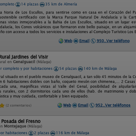
completo
14 plazas
35 km de Almería
a Noria de Los Escullos, para sentirse como en casa en el Corazón del P
sostenible certificado con la Marca Parque Natural De Andalucía y la Ca
unas vistas inmejorables a la Bahia de Los Escullos, situado en un lugar es
dalucía, los Conos volcánicos que formaron este bello paisaje, en un alojamie
eño con acceso a todos los servicios e instalaciones al Complejo Turístico Los E
Web
Email
950..Ver teléfono
ural Jardines del Visir
ural en
Genalguacil
(Málaga)
er completo y por habitaciones
54 plazas
140 km de Málaga
al situado en el pueblo museo de Genalguacil, a tan sólo 45 minutos de la C
n 6 habitaciones dobles con baño, coqueto mesón con chimenea,... 2 Casas
cada una, magníficas vistas al Valle del Genal, posibilidad de alquilar
 rurales, con 2 dormitorios cada uno de ellos (hab. de matrimonio y dob
ústica y muy cuidada, confortable y bien equipado.
Web
Email
952..Ver teléfonos
(2 comentarios)
 Posada del Fresno
en
Montejaque
(Málaga)
por habitaciones
2 plazas
116 km de Málaga