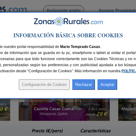
Anúnciate gratis
Acceso Propietar
Busca por pueblo
INFORMACIÓN BÁSICA SOBRE COOKIES
s
> Andalucía
tividades en Andalucía
de nuestro portal responsabilidad de
Mario Temprado Casas
.
o de información que se guarda en tu pc, smartphone o tablet al visitar el port
 la tranquilidad de la naturaleza y del encanto de un bello paisaje, buscas un
ecesarias para que todo funcione correctamente son las Cookies Técnicas y no ne
ucía
te presentan múltiples opciones para que disfrutes de tu viaje con otras a
rias), personalizadas según tus preferencias y con publicidad ajustada a tus búsq
comendamos buscar
Casas recomendadas por viajeros en Andalucía
, un listado
sactivación desde “Configuración de Cookies”. Más información en nuestra
POLÍTI
Alojamiento La Guitarra Andaluza
2 pers.
14+1 pers.
29 €
30 €
Loja (Granada)
e
desde
Precio (€/pers)
Características