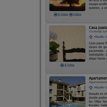
terraza o ba
equipo profe
quienes, a un
8 Fotos
Video
Casa Juan
Vivienda tur
Alquiler 
Casa Juana F
clases de gu
paramotor, 
inolvidable.
alojar hasta
8 Fotos
Apartament
Apartament
Alquiler 
Situado en el
donde poder 
las Villas h
Rurales Vall