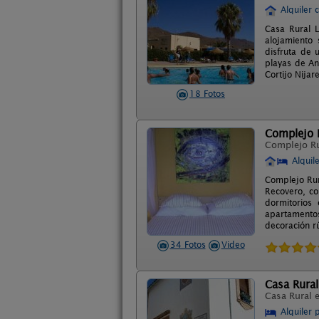
Alquiler 
Casa Rural L
alojamiento 
disfruta de 
playas de An
Cortijo Nijar
18 Fotos
Complejo R
Complejo R
Alquil
Complejo Rur
Recovero, co
dormitorios 
apartamentos
decoración r
34 Fotos
Video
Casa Rural
Casa Rural 
Alquiler 