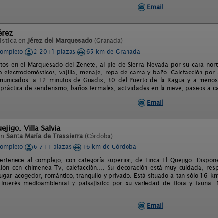
Email
érez
ística en
Jérez del Marquesado
(Granada)
completo
2-20+1 plazas
65 km de Granada
os en el Marquesado del Zenete, al pie de Sierra Nevada por su cara norte
 electrodomésticos, vajilla, menaje, ropa de cama y baño. Calefacción por s
municados: a 12 minutos de Guadix, 30 del Puerto de la Ragua y a menos
 práctica de senderismo, baños termales, actividades en la nieve, paseos a cab
Email
ejigo. Villa Salvia
en
Santa María de Trassierra
(Córdoba)
completo
6-7+1 plazas
16 km de Córdoba
 pertenece al complejo, con categoría superior, de Finca El Quejigo. Dispo
lón con chimenea Tv, calefacción…. Su decoración está muy cuidada, respe
lugar acogedor, romántico, tranquilo y privado. Está situado a tan sólo 16
interés medioambiental y paisajístico por su variedad de flora y fauna. E
Email