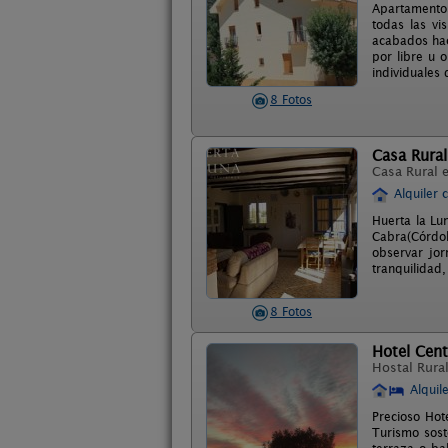
Apartamentos
todas las vis
acabados hace
por libre u 
individuales
8 Fotos
Casa Rural
Casa Rural 
Alquiler 
Huerta la Lu
Cabra(Córdob
observar jor
tranquilidad,
8 Fotos
Hotel Cen
Hostal Rura
Alquil
Precioso Hot
Turismo sost