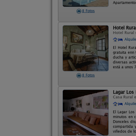
Apartamentos
8 Fotos
Hotel Rura
Hotel Rural
Alquil
El Hotel Rur
gratuita enn
ducha y arti
diversas act
está a unos 
8 Fotos
Lagar Los
Casa Rural 
Alquil
El Lagar Los
minutos en c
Donceles dis
compartida y
viñedos de lo