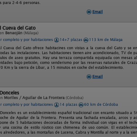
 para 2-4-6 personas.
Email
l Cueva del Gato
 en
Benaoján
(Málaga)
er completo y por habitaciones
14+7 plazas
113 km de Málaga
al Cueva del Gato ofrece habitacines con vistas a la cueva del Gato y se e
 todas las inctalaciones. Las habitaciones tienen aire acondicionado, TV de 
culos de aseo gratuitos. Hay una terraza compartida equipada con mesas al
ividades bajo petición, como senderismo por las reservas naturales de Graza
70 Km y la sierra de Líbar, a 15 minutos en coche del establecimiento.
Email
 Donceles
en
Moriles / Aguilar de La Frontera
(Córdoba)
er completo y por habitaciones
14 plazas
60 km de Córdoba
 Donceles es un establecimiento español tradicional con encanto situado a 
oche de Aguilar de la Frontera. Presenta una fachada encalada, arcos y ac
pone de 5 habitaciones decoradas de forma individual con vigas en el tec
 una cocina de estilo rústico con chimenea de uso común. El establecimi
s alrededores, a las montañas de Lucena, Cabra y Montilla al norte y a la sierr