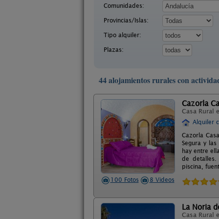
Comunidades:
Provincias/Islas:
Tipo alquiler:
Plazas:
44 alojamientos rurales con activid
Cazorla C
Casa Rural 
Alquiler 
Cazorla Casa
Segura y las
hay entre ell
de detalles.
piscina, fue
100 Fotos
8 Videos
La Noria d
Casa Rural 