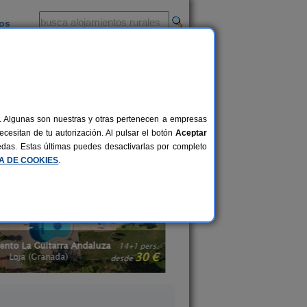
ios
-
al. Algunas son nuestras y otras pertenecen a empresas
 poco de turismo activo, los
cesitan de tu autorización. Al pulsar el botón
Aceptar
lternativas de ocio con familiares,
uedas. Estas últimas puedes desactivarlas por completo
 de las mejor valoradas.
CA DE COOKIES
.
Cortijo El Paso
Mansión Piedras Bla
8-12+2 pers.
24 €
Vélez Blanco (Almería)
Colmenar (Málaga
desde