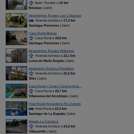
Apart. Rurales a
16 km
Benatae
(Jaén)
Alojamientos Rurales Las Cobachas
Vivienda turística a
17,2 km
Santiago-Pontones
(Jaén)
Casa Rural Alkaras
Casa Rural a
18,8 km
Santiago-Pontones
(Jaén)
Alojamientos Rurales Bellavista
Vivienda turística a
22,1 km
Loma de María Ángela
(Jaén)
Alojamiento Rural La Pendolera
Vivienda turística a
22,2 km
Siles
(Jaén)
Casa Rural y Centro Turismo Activ...
Casa Rural a
22,7 km
Villanueva del Arzobispo
(Jaén)
Hotel Rural Hospedería Río Zumeta
Hotel Rural a
23,3 km
Santiago de La Espada
(Jaén)
Majada La Carrasca
Vivienda turística a
24,2 km
Villacarrillo
(Jaén)