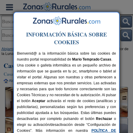
INFORMACIÓN BÁSICA SOBRE
COOKIES
Alojamientos
>
Andalucía
>
Jaén
>
Hornos de Segura
> Casa Rural Mirador de
Bienvenid@ a la información básica sobre las cookies de
la Luna III
nuestro portal responsabilidad de
Mario Temprado Casas
.
Casa Rural Mirador de la Luna III
Una cookie o galleta informática es un pequeño archivo de
información que se guarda en tu pc, smartphone o tablet al
Casa Rural en Hornos de Segura (Jaén)
visitar el portal. Algunas son nuestras y otras pertenecen a
Alquiler completo
2-4 plazas
150 km de Jaén
empresas externas que nos prestan servicios. Las activadas
y necesarias para que todo funcione correctamente son las
Cookies Técnicas y no necesitan de tu autorización. Al pulsar
el botón
Aceptar
activarás el resto de cookies (analíticas y
publicitarias), personalizadas según tus preferencias y con
publicidad ajustada a tus búsquedas. Estas últimas puedes
desactivarlas por completo pulsando el botón
Rechazar
o
elegir su activación/desactivación desde “Configuración de
Cookies”. Más información en nuestra
POLÍTICA DE