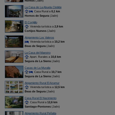
Hornos
(Jaén)
La Casa de La Abuela Clotilde
Casa Rural a
0,1 km
Hornos de Segura
(Jaén)
El Cortijillo
Vivienda turística a
2,9 km
Cortijos Nuevos
(Jaén)
Alojamiento Los Valeros
Vivienda turística a
10,2 km
Beas de Segura
(Jaén)
La Casa del Maestro
Apart. Rurales a
10,6 km
Segura de La Sierra
(Jaén)
Casas de La Muralla
Casa Rural a
10,7 km
Segura de La Sierra
(Jaén)
Alojamiento Rural El Azamur
Vivienda turística a
12,5 km
Beas de Segura
(Jaén)
Casa Rural El Nacimiento
Casa Rural a
12,6 km
Santiago-Pontones
(Jaén)
Alojamiento Rural Peñalta