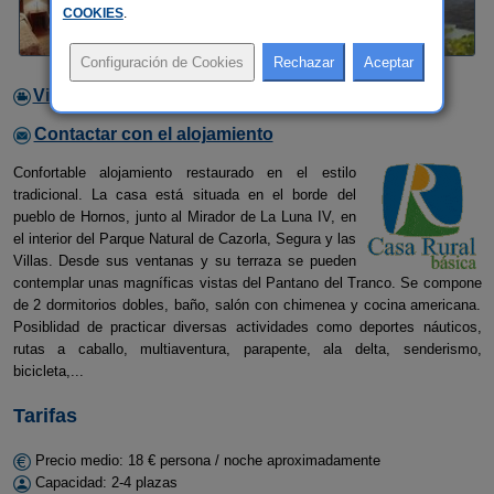
COOKIES
.
Video
Contactar con el alojamiento
Confortable alojamiento restaurado en el estilo
tradicional. La casa está situada en el borde del
pueblo de Hornos, junto al Mirador de La Luna IV, en
el interior del Parque Natural de Cazorla, Segura y las
Villas. Desde sus ventanas y su terraza se pueden
contemplar unas magníficas vistas del Pantano del Tranco. Se compone
de 2 dormitorios dobles, baño, salón con chimenea y cocina americana.
Posiblidad de practicar diversas actividades como deportes náuticos,
rutas a caballo, multiaventura, parapente, ala delta, senderismo,
bicicleta,...
Tarifas
Precio medio: 18 € persona / noche aproximadamente
Capacidad: 2-4 plazas