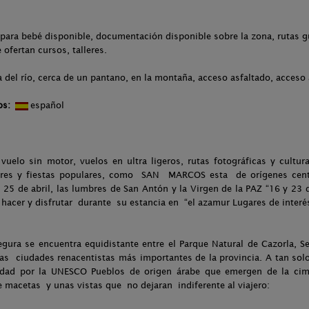
para bebé disponible, documentación disponible sobre la zona, rutas gu
 ofertan cursos, talleres.
 del río, cerca de un pantano, en la montaña, acceso asfaltado, acceso 
os:
español
vuelo sin motor, vuelos en ultra ligeros, rutas fotográficas y cultu
bres y fiestas populares, como SAN MARCOS esta de orígenes cente
 al 25 de abril, las lumbres de San Antón y la Virgen de la PAZ “16 y 23 
 hacer y disfrutar durante su estancia en “el azamur Lugares de interé
gura se encuentra equidistante entre el Parque Natural de Cazorla, Se
as ciudades renacentistas más importantes de la provincia. A tan so
idad por la UNESCO Pueblos de origen árabe que emergen de la cim
 macetas y unas vistas que no dejaran indiferente al viajero: