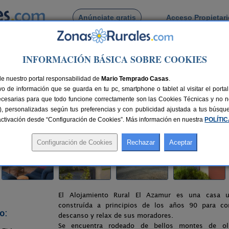
Anúnciate gratis
Acceso Propietar
Busca por pueblo
INFORMACIÓN BÁSICA SOBRE COOKIES
Segura
> Alojamiento Rural El Azamur
de nuestro portal responsabilidad de
zamur
Mario Temprado Casas
.
o de información que se guarda en tu pc, smartphone o tablet al visitar el port
a (Jaén)
ecesarias para que todo funcione correctamente son las Cookies Técnicas y no ne
rias), personalizadas según tus preferencias y con publicidad ajustada a tus búsq
120 km de Jaén
Compartir:
sactivación desde “Configuración de Cookies”. Más información en nuestra
POLÍTI
El Alojamiento Rural El Azamur es una casa uni
construída a principios de los años 90 para co
o:
descanso y relax de sus moradores.
Se encuentra rodeado de bellos montes de ol