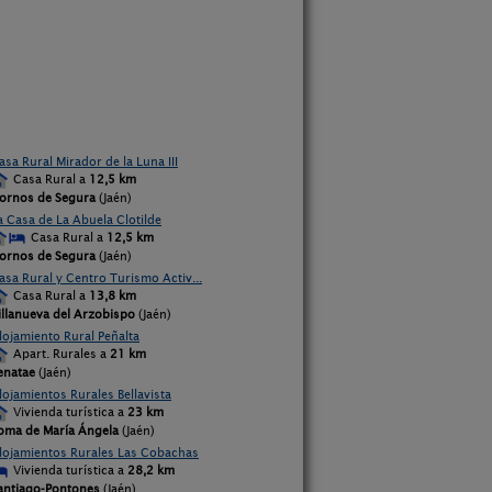
asa Rural Mirador de la Luna III
Casa Rural a
12,5 km
ornos de Segura
(Jaén)
a Casa de La Abuela Clotilde
Casa Rural a
12,5 km
ornos de Segura
(Jaén)
asa Rural y Centro Turismo Activ...
Casa Rural a
13,8 km
illanueva del Arzobispo
(Jaén)
lojamiento Rural Peñalta
Apart. Rurales a
21 km
enatae
(Jaén)
lojamientos Rurales Bellavista
Vivienda turística a
23 km
oma de María Ángela
(Jaén)
lojamientos Rurales Las Cobachas
Vivienda turística a
28,2 km
antiago-Pontones
(Jaén)