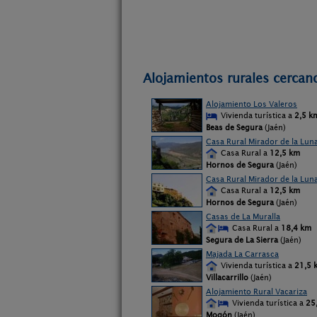
Alojamientos rurales cercan
Alojamiento Los Valeros
Vivienda turística a
2,5 k
Beas de Segura
(Jaén)
Casa Rural Mirador de la Luna
Casa Rural a
12,5 km
Hornos de Segura
(Jaén)
Casa Rural Mirador de la Luna
Casa Rural a
12,5 km
Hornos de Segura
(Jaén)
Casas de La Muralla
Casa Rural a
18,4 km
Segura de La Sierra
(Jaén)
Majada La Carrasca
Vivienda turística a
21,5 
Villacarrillo
(Jaén)
Alojamiento Rural Vacariza
Vivienda turística a
25
Mogón
(Jaén)