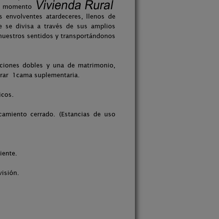
da momento
s envolventes atardeceres, llenos de
e se divisa a través de sus amplios
 nuestros sentidos y transportándonos
aciones dobles y una de matrimonio,
porar 1cama suplementaria.
icos.
camiento cerrado. (Estancias de uso
iente.
visión.