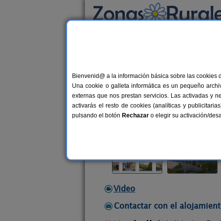
Busca por alojamiento
Alojamientos
>
Andalucía
>
Jaén
>
Beas de 
Bienvenid@ a la información básica sobre las cookies 
Alojamiento Rural El A
Una cookie o galleta informática es un pequeño archiv
Vivienda turística en Beas de Segur
externas que nos prestan servicios. Las activadas y n
activarás el resto de cookies (analíticas y publicita
Alquiler completo
5-8+1 plazas
pulsando el botón
Rechazar
o elegir su activación/de
Video
Contactar con el alojamient