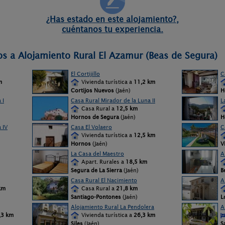
¿Has estado en este alojamiento?,
cuéntanos tu experiencia.
os a Alojamiento Rural El Azamur (Beas de Segura)
El Cortijillo
C
m
Vivienda turística a
11,2 km
Cortijos Nuevos
(Jaén)
H
 I
Casa Rural Mirador de la Luna II
L
Casa Rural a
12,5 km
Hornos de Segura
(Jaén)
H
 IV
Casa El Volaero
C
Vivienda turística a
12,5 km
Hornos
(Jaén)
V
La Casa del Maestro
A
Apart. Rurales a
18,5 km
Segura de La Sierra
(Jaén)
B
Casa Rural El Nacimiento
A
km
Casa Rural a
21,8 km
Santiago-Pontones
(Jaén)
L
Alojamiento Rural La Pendolera
A
,3 km
Vivienda turística a
26,3 km
Siles
(Jaén)
S