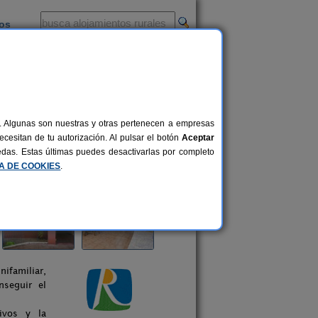
ios
-
al. Algunas son nuestras y otras pertenecen a empresas
cesitan de tu autorización. Al pulsar el botón
Aceptar
uedas. Estas últimas puedes desactivarlas por completo
CA DE COOKIES
.
familiar,
nseguir el
ivos y la