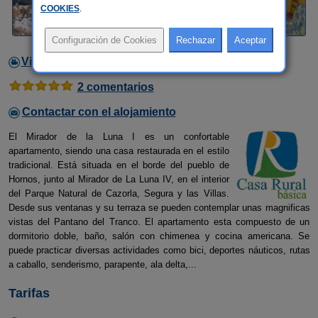
COOKIES
.
Video
2 comentarios
Contactar con el alojamiento
El Mirador de la Luna I es un confortable
apartamento, siendo una casa restaurada en el estilo
tradicional. Está situada en el borde del pueblo de
Hornos, junto al Mirador de La Luna IV, en el interior
del Parque Natural de Cazorla, Segura y las Villas.
Desde sus ventanas y su terraza se pueden contemplar unas magnificas
vistas del Pantano del Tranco. El apartamento esta compuesto de un
dormitorio doble, baño, salón con chimenea y cocina americana. Se
puede practicar diversas actividades como bici, deportes náuticos, rutas
a caballo, senderismo, parapente, ala delta,...
Tarifas