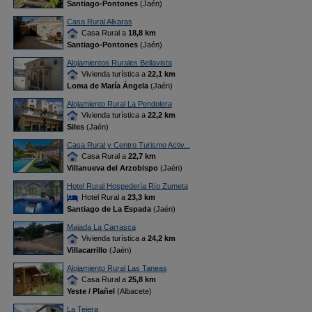
Santiago-Pontones
(Jaén)
Casa Rural Alkaras
Casa Rural a
18,8 km
Santiago-Pontones
(Jaén)
Alojamientos Rurales Bellavista
Vivienda turística a
22,1 km
Loma de María Ángela
(Jaén)
Alojamiento Rural La Pendolera
Vivienda turística a
22,2 km
Siles
(Jaén)
Casa Rural y Centro Turismo Activ...
Casa Rural a
22,7 km
Villanueva del Arzobispo
(Jaén)
Hotel Rural Hospedería Río Zumeta
Hotel Rural a
23,3 km
Santiago de La Espada
(Jaén)
Majada La Carrasca
Vivienda turística a
24,2 km
Villacarrillo
(Jaén)
Alojamiento Rural Las Taneas
Casa Rural a
25,8 km
Yeste / Plañel
(Albacete)
La Tejera