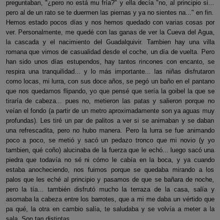
preguntaban, "¿pero no está mu fría?" y ella decía "no, al principio si...
pero al de un rato se te duermen las piernas y ya no sientes na..." en fin.
Hemos estado pocos días y nos hemos quedado con varias cosas por
ver. Personalmente, me quedé con las ganas de ver la Cueva del Agua,
la cascada y el nacimiento del Guadalquivir. Tambien hay una villa
romana que vimos de casualidad desde el coche, un día de vuelta. Pero
han sido unos días estupendos, hay tantos rincones con encanto, se
respira una tranquilidad... y lo más importante... las niñas disfrutaron
como locas, mi lurra, con sus doce años, se pegó un baño en el pantano
que nos quedamos flipando, yo que pensé que sería la goibel la que se
tiraría de cabeza... pues no, metieron las patas y salieron porque no
veían el fondo (a partir de un metro aproximadamente son ya aguas muy
profundas). Les tiré un par de palitos a ver si se animaban y se daban
una refrescadita, pero no hubo manera. Pero la lurra se fue animando
poco a poco, se metió y sacó un pedazo tronco que mi novio (y yo
tambien, qué coño) alucinaba de la fuerza que le echó... luego sacó una
piedra que todavía no sé ni cómo le cabía en la boca, y ya cuando
estaba anocheciendo, nos fuimos porque se quedaba mirando a los
palos que les eché al principio y pasamos de que se bañara de noche,
pero la tía... también disfrutó mucho la terraza de la casa, salía y
asomaba la cabeza entre los barrotes, que a mi me daba un vértido que
pa qué, la otra en cambio salía, te saludaba y se volvía a meter a la
sala. Son tan distintas...