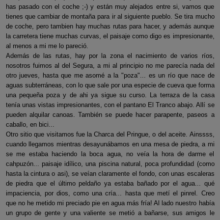
has pasado con el coche ;-) y están muy alejados entre si, vamos que
tienes que cambiar de montaña para ir al siguiente pueblo. Se tira mucho
de coche, pero tambien hay muchas rutas para hacer, y además aunque
la carretera tiene muchas curvas, el paisaje como digo es impresionante,
al menos a mi me lo pareció.
Además de las rutas, hay por la zona el nacimiento de varios ríos,
nosotros fuimos al del Segura, a mi al principio no me parecía nada del
otro jueves, hasta que me asomé a la "poza"... es un río que nace de
aguas subterráneas, con lo que sale por una especie de cueva que forma
una pequeña poza y de ahi ya sigue su curso. La terraza de la casa
tenía unas vistas impresionantes, con el pantano El Tranco abajo. Allí se
pueden alquilar canoas. También se puede hacer parapente, paseos a
caballo, en bici...
Otro sitio que visitamos fue la Charca del Pringue, o del aceite. Ainssss,
cuando llegamos mientras desayunábamos en una mesa de piedra, a mi
se me estaba haciendo la boca agua, no veía la hora de darme el
cahpuzón... paisaje idílico, una piscina natural, poca profundidad (como
hasta la cintura o asi), se veían claramente el fondo, con unas escaleras
de piedra que el último peldaño ya estaba bañado por el agua... qué
impaciencia, por dios, como una cría... hasta que metí el pinrel. Creo
que no he metido mi preciado pie en agua más fría! Al lado nuestro había
un grupo de gente y una valiente se metió a bañarse, sus amigos le