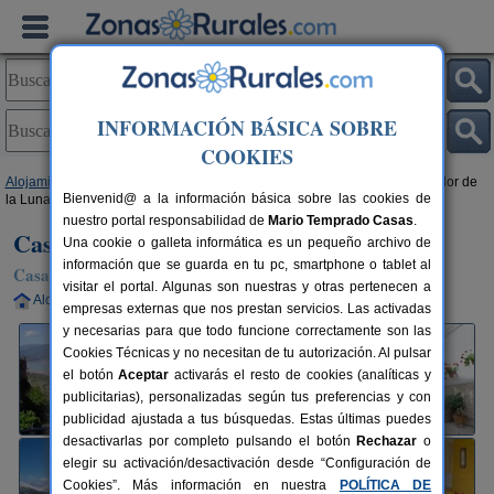
INFORMACIÓN BÁSICA SOBRE
COOKIES
Alojamientos
>
Andalucía
>
Jaén
>
Hornos de Segura
> Casa Rural Mirador de
Bienvenid@ a la información básica sobre las cookies de
la Luna I
nuestro portal responsabilidad de
Mario Temprado Casas
.
Casa Rural Mirador de la Luna I
Una cookie o galleta informática es un pequeño archivo de
información que se guarda en tu pc, smartphone o tablet al
Casa Rural en Hornos de Segura (Jaén)
visitar el portal. Algunas son nuestras y otras pertenecen a
Alquiler completo
2 plazas
150 km de Jaén
empresas externas que nos prestan servicios. Las activadas
y necesarias para que todo funcione correctamente son las
Cookies Técnicas y no necesitan de tu autorización. Al pulsar
el botón
Aceptar
activarás el resto de cookies (analíticas y
publicitarias), personalizadas según tus preferencias y con
publicidad ajustada a tus búsquedas. Estas últimas puedes
desactivarlas por completo pulsando el botón
Rechazar
o
elegir su activación/desactivación desde “Configuración de
Cookies”. Más información en nuestra
POLÍTICA DE