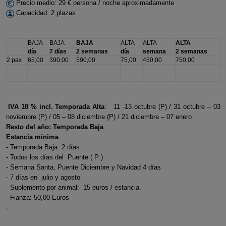
Precio medio: 29 € persona / noche aproximadamente
Capacidad: 2 plazas
BAJA
BAJA
BAJA
ALTA
ALTA
ALTA
día
7 días
2 semanas
día
semana
2 semanas
2 pax
65,00
390,00
590,00
75,00
450,00
750,00
IVA 10 % incl.
Temporada Alta
: 11 -13 octubre (P) / 31 octubre – 03
noviembre (P) / 05 – 08 diciembre (P) / 21 diciembre – 07 enero
Resto del año: Temporada Baja
Estancia mínima
:
- Temporada Baja: 2 días
- Todos los días del Puente ( P )
- Semana Santa, Puente Diciembre y Navidad 4 días
- 7 días en julio y agosto
- Suplemento por animal: 15 euros / estancia.
- Fianza: 50,00 Euros
-