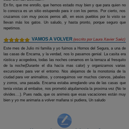
En fin, que me enrollo, que hemos estado muy bien y que para quien no
lo conozca es un sitio estupendo para ir con los perros. Por cierto, nos
cruzamos con muy pocos perros alli, en esos pueblos por lo visto se
llevan más los gatos. Un saludo, y hasta pronto, porque seguro que
repetimos.
VAMOS A VOLVER
(escrito por
Laura Xavier Saéz
)
Este mes de Julio mi familia y yo fuimos a Hornos del Segura, a una de
las casas de Encarna, y la verdad, nos lo pasamos genial. La casita era
rústica y acogedora, todas las noches cenamos en la terraza al fresquito
de la noche(Durante el día hacía mas calor) y organizamos varias
excursiones para ver el entorno. Nos alejamos de la monotonia de la
ciudad para ver animalitos, y conseguimos ver muchos ciervos, jabalies
y zorros, una pasada. Encarna estaba arreglando una de las casas que
tenía vistas al embalse, nos prometió alquilarnosla la proxima vez (No te
olvides....). Pues nada, que os animeis que esas vacaciones están muy
bien y yo me animaria a volver mañana si pudiera, Un saludo