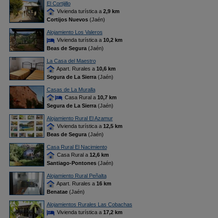
El Cortijillo
Vivienda turística a
2,9 km
Cortijos Nuevos
(Jaén)
Alojamiento Los Valeros
Vivienda turística a
10,2 km
Beas de Segura
(Jaén)
La Casa del Maestro
Apart. Rurales a
10,6 km
Segura de La Sierra
(Jaén)
Casas de La Muralla
Casa Rural a
10,7 km
Segura de La Sierra
(Jaén)
Alojamiento Rural El Azamur
Vivienda turística a
12,5 km
Beas de Segura
(Jaén)
Casa Rural El Nacimiento
Casa Rural a
12,6 km
Santiago-Pontones
(Jaén)
Alojamiento Rural Peñalta
Apart. Rurales a
16 km
Benatae
(Jaén)
Alojamientos Rurales Las Cobachas
Vivienda turística a
17,2 km