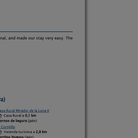
onal, and made our stay very easy. The
a)
asa Rural Mirador de la Luna II
Casa Rural a
0,1 km
ornos de Segura
(Jaén)
 Cortijillo
Vivienda turística a
2,9 km
ortijos Nuevos
(Jaén)