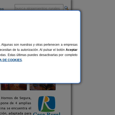
ios
-
al. Algunas son nuestras y otras pertenecen a empresas
cesitan de tu autorización. Al pulsar el botón
Aceptar
uedas. Estas últimas puedes desactivarlas por completo
CA DE COOKIES
.
e Hornos de Segura,
ispone de 4 amplias
cina se encuentra el
ación, adaptada para