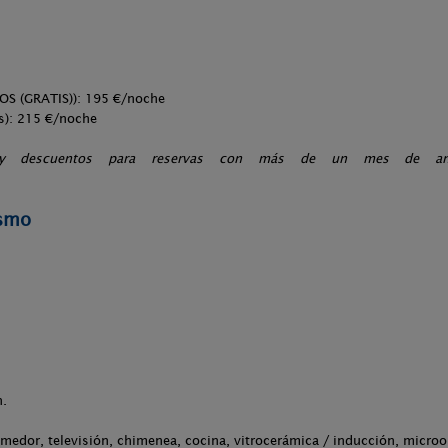
S (GRATIS)): 195 €/noche
): 215 €/noche
s y descuentos para reservas con más de un mes de ante
ismo
.
n.
medor, televisión, chimenea, cocina, vitrocerámica / inducción, microo