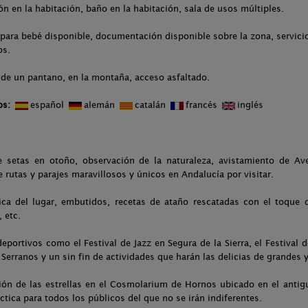
ón en la habitación, baño en la habitación, sala de usos múltiples.
para bebé disponible, documentación disponible sobre la zona, servicio
os.
 de un pantano, en la montaña, acceso asfaltado.
os:
español
alemán
catalán
francés
inglés
e setas en otoño, observación de la naturaleza, avistamiento de Ave
de rutas y parajes maravillosos y únicos en Andalucía por visitar.
pica del lugar, embutidos, recetas de ataño rescatadas con el toque
 etc.
eportivos como el Festival de Jazz en Segura de la Sierra, el Festival de
 Serranos y un sin fin de actividades que harán las delicias de grandes
ión de las estrellas en el Cosmolarium de Hornos ubicado en el antig
tica para todos los públicos del que no se irán indiferentes.