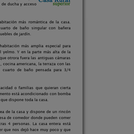
o de ducha y acceso
abitación más romántica de la casa.
uarto de baño singular con bañera
uebles de jardín.
habitación más amplia especial para
l yelmo. Y en la parte más alta de la
a que otrora fuera las antiguas cámaras
, cocina americana, la terraza con las
n cuarto de baño pensada para 3/4
acidad o familias que quieran cierta
tamento está acondicionado con bomba
a que dispone toda la casa.
nea de la casa y dispone de un rincón
la mesa de comedor donde pueden comer
tras 4 personas. La casa entera está
jer que nos dejó hace muy poco y que