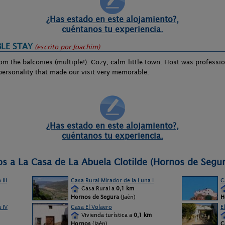
¿Has estado en este alojamiento?,
cuéntanos tu experiencia.
LE STAY
(escrito por
Joachim
)
rom the balconies (multiple!). Cozy, calm little town. Host was professi
personality that made our visit very memorable.
¿Has estado en este alojamiento?,
cuéntanos tu experiencia.
os a La Casa de La Abuela Clotilde (Hornos de Segur
III
Casa Rural Mirador de la Luna I
C
Casa Rural a
0,1 km
Hornos de Segura
(Jaén)
H
 IV
Casa El Volaero
El
Vivienda turística a
0,1 km
Hornos
(Jaén)
C