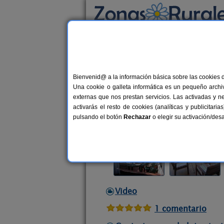
Busca por alojamiento
Alojamientos
>
Andalucía
>
Jaén
>
Hornos d
Bienvenid@ a la información básica sobre las cookies 
La Casa de La Abuela Cl
Una cookie o galleta informática es un pequeño archiv
Casa Rural en Hornos de Segura (J
externas que nos prestan servicios. Las activadas y n
activarás el resto de cookies (analíticas y publicita
Alquiler completo y por habitacio
pulsando el botón
Rechazar
o elegir su activación/de
Video
1 comentario