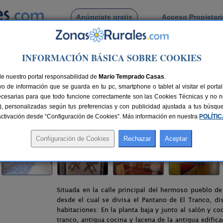
Anúnciate gratis
Acceso Propietar
Busca por pueblo
INFORMACIÓN BÁSICA SOBRE COOKIES
e Segura
> La Casa de La Abuela Clotilde
de nuestro portal responsabilidad de
otilde
Mario Temprado Casas
.
o de información que se guarda en tu pc, smartphone o tablet al visitar el port
aén)
ecesarias para que todo funcione correctamente son las Cookies Técnicas y no ne
rias), personalizadas según tus preferencias y con publicidad ajustada a tus búsq
nes
6-8+2 plazas
150 km de Jaén
Compartir:
sactivación desde “Configuración de Cookies”. Más información en nuestra
POLÍTI
Situada en la calle principal del hermoso pueblo d
desde el cual se divisa el Pantano de El Tranco, d
habitaciones: En la planta baja y junto al salón y co
tranco, antigua cocina y lacena de la antigua edific