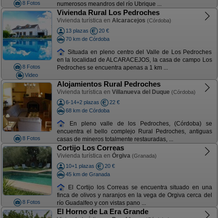
8 Fotos
numerosos meandros del río Ubrique ...
Vivienda Rural Los Pedroches
Vivienda turística en
Alcaracejos
(Córdoba)
13 plazas
20 €
70 km de Córdoba
Situada en pleno centro del Valle de Los Pedroches
en la localidad de ALCARACEJOS, la casa de campo Los
8 Fotos
Pedroches se encuentra apenas a 1 km ...
Video
Alojamientos Rural Pedroches
Vivienda turística en
Villanueva del Duque
(Córdoba)
6-14+2 plazas
22 €
68 km de Córdoba
En pleno valle de los Pedroches, (Córdoba) se
encuentra el bello complejo Rural Pedroches, antiguas
8 Fotos
casas de mineros totalmente restauradas, ...
Cortijo Los Correas
Vivienda turística en
Órgiva
(Granada)
10+1 plazas
20 €
45 km de Granada
El Cortijo los Correas se encuentra situado en una
finca de olivos y naranjos en la vega de Orgiva cerca del
8 Fotos
río Guadalfeo y con vistas pano ...
El Horno de La Era Grande