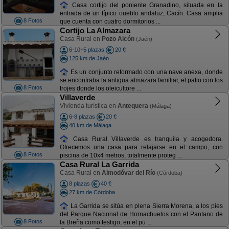
Casa cortijo del poniente Granadino, situada en la
entrada de un típico oueblo andaluz, Cacín. Casa amplia
8 Fotos
que cuenta con cuatro dormitorios ...
Cortijo La Almazara
Casa Rural en
Pozo Alcón
(Jaén)
6-10+5 plazas
20 €
125 km de Jaén
Es un conjunto reformado con una nave anexa, donde
se encontraba la antigua almazara familiar, el patio con los
8 Fotos
trojes donde los oleicultore ...
Villaverde
Vivienda turística en
Antequera
(Málaga)
6-8 plazas
20 €
40 km de Málaga
Casa Rural Villaverde es tranquila y acogedora.
Ofrecemos una casa para relajarse en el campo, con
8 Fotos
piscina de 10x4 metros, totalmente proteg ...
Casa Rural La Garrida
Casa Rural en
Almodóvar del Río
(Córdoba)
8 plazas
40 €
27 km de Córdoba
La Garrida se sitúa en plena Sierra Morena, a los pies
del Parque Nacional de Hornachuelos con el Pantano de
8 Fotos
la Breña como testigo, en el pu ...