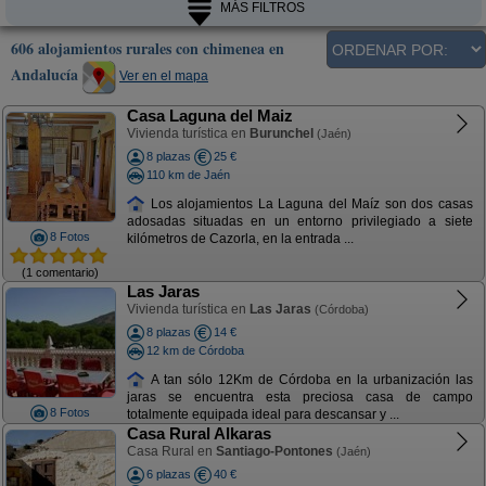
MÁS FILTROS
606 alojamientos rurales con chimenea en
Andalucía
Ver en el mapa
Casa Laguna del Maiz
Vivienda turística en
Burunchel
(Jaén)
8 plazas
25 €
110 km de Jaén
Los alojamientos La Laguna del Maíz son dos casas
adosadas situadas en un entorno privilegiado a siete
8 Fotos
kilómetros de Cazorla, en la entrada ...
(1 comentario)
Las Jaras
Vivienda turística en
Las Jaras
(Córdoba)
8 plazas
14 €
12 km de Córdoba
A tan sólo 12Km de Córdoba en la urbanización las
jaras se encuentra esta preciosa casa de campo
8 Fotos
totalmente equipada ideal para descansar y ...
Casa Rural Alkaras
Casa Rural en
Santiago-Pontones
(Jaén)
6 plazas
40 €