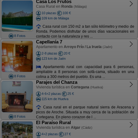
Casa Los Frutos
Casa Rural en
Ronda
(Málaga)
10 plazas
100 €
109 km de Málaga
Casa rural con 150 m2 a tan sólo kilómetro y medio de
Ronda. Podemos disfrutar de unos días vacacionales en
8 Fotos
contacto con la naturaleza y res ...
Capellanía 7
Apartamento en
Arroyo Frío / La Iruela
(Jaén)
2-8 plazas
20 €
123 km de Jaén
Apartamento rural con capacidad para 6 personas,
ampliable a 8 personas con sofá-cama, situado en una
8 Fotos
colina a 300 metros del pueblo. Es una ...
Parajes del Chanza
Vivienda turística en
Cortegana
(Huelva)
4-6+2 plazas
25 €
115 km de Huelva
Casa rural en el parque natural sierra de Aracena y
picos de Aroche. Situada a muy cerca de la población de
8 Fotos
Cortegana. En pleno corazon de l ...
El Paraíso Rural
Vivienda turística en
Algar
(Cádiz)
4+2 plazas
27 €