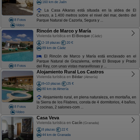
160 km de Jaén
La Casa Alkaras está situada en la aldea de El
Cerezo, a 1.400 metros sobre el nivel del mar, dentro del
8 Fotos
Parque Natural de Cazorla, Segura y ...
Video
Rincón de Marco y María
Vivienda turística en
El Bosque
(Cádiz)
2-18 plazas
20 €
89 km de Cádiz
El Rincón de Marco y María está enclavado en el
Parque Natural de Grazalema, entre El Bosque y Prado
8 Fotos
del Rey, con unas vistas maravillosas y ...
Alojamiento Rural Los Castros
Vivienda turística en
Bédar
(Almería)
8+10 plazas
25 €
80 km de Almería
Alojamiento rural, en plena naturaleza, en montaña, en
la Sierra de los Filabres, consta de 4 dormitorios, 4 baños,
8 Fotos
2 cocinas, 2 salones-com ...
Video
Casa Veva
Vivienda turística en
Cacín
(Granada)
8 plazas
22 €
44 km de Granada