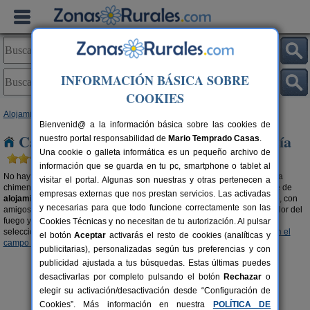
INFORMACIÓN BÁSICA SOBRE
COOKIES
Alojamientos
>
Casa rurales con chimenea
> Andalucía
Bienvenid@ a la información básica sobre las cookies de
Casas rurales con chimenea en Andalucía
nuestro portal responsabilidad de
Mario Temprado Casas
.
Una cookie o galleta informática es un pequeño archivo de
información que se guarda en tu pc, smartphone o tablet al
No hay nada más romántico y cálido que pasar una velada al calor de una
visitar el portal. Algunas son nuestras y otras pertenecen a
chimenea. Escapa del mundanal ruido y descubre la gran oferta existente de
empresas externas que nos prestan servicios. Las activadas
alojamientos rurales en Andalucía con chimenea
. Disfruta del momento, con
y necesarias para que todo funcione correctamente son las
amigos, en pareja o en familia. Opta por unas vacaciones diferentes al calor del
fuego y el olor a leña del campo. También te recomendamos visitar esta
Cookies Técnicas y no necesitan de tu autorización. Al pulsar
selección de
casas rurales en la montaña en Andalucía
y
casas rurales en el
el botón
Aceptar
activarás el resto de cookies (analíticas y
campo en Andalucía
.
publicitarias), personalizadas según tus preferencias y con
publicidad ajustada a tus búsquedas. Estas últimas puedes
desactivarlas por completo pulsando el botón
Rechazar
o
elegir su activación/desactivación desde “Configuración de
Cookies”. Más información en nuestra
POLÍTICA DE