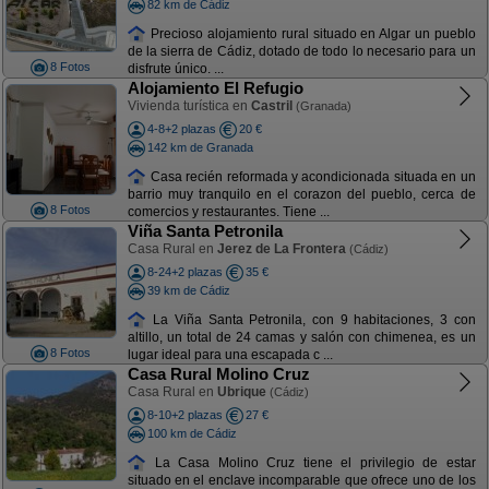
82 km de Cádiz
Precioso alojamiento rural situado en Algar un pueblo
de la sierra de Cádiz, dotado de todo lo necesario para un
8 Fotos
disfrute único. ...
Alojamiento El Refugio
Vivienda turística en
Castril
(Granada)
4-8+2 plazas
20 €
142 km de Granada
Casa recién reformada y acondicionada situada en un
barrio muy tranquilo en el corazon del pueblo, cerca de
8 Fotos
comercios y restaurantes. Tiene ...
Viña Santa Petronila
Casa Rural en
Jerez de La Frontera
(Cádiz)
8-24+2 plazas
35 €
39 km de Cádiz
La Viña Santa Petronila, con 9 habitaciones, 3 con
altillo, un total de 24 camas y salón con chimenea, es un
8 Fotos
lugar ideal para una escapada c ...
Casa Rural Molino Cruz
Casa Rural en
Ubrique
(Cádiz)
8-10+2 plazas
27 €
100 km de Cádiz
La Casa Molino Cruz tiene el privilegio de estar
situado en el enclave incomparable que ofrece uno de los