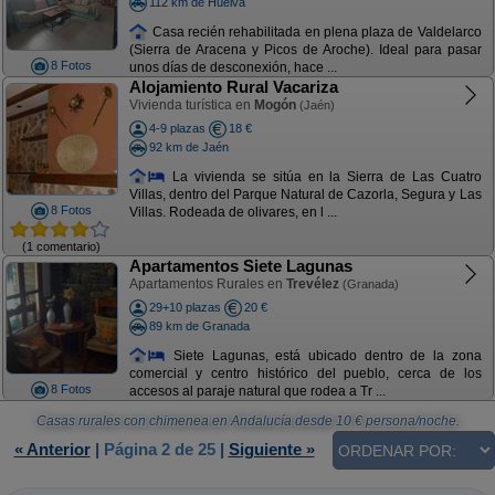
112 km de Huelva
Casa recién rehabilitada en plena plaza de Valdelarco
(Sierra de Aracena y Picos de Aroche). Ideal para pasar
8 Fotos
unos días de desconexión, hace ...
Alojamiento Rural Vacariza
Vivienda turística en
Mogón
(Jaén)
4-9 plazas
18 €
92 km de Jaén
La vivienda se sitúa en la Sierra de Las Cuatro
Villas, dentro del Parque Natural de Cazorla, Segura y Las
8 Fotos
Villas. Rodeada de olivares, en l ...
(1 comentario)
Apartamentos Siete Lagunas
Apartamentos Rurales en
Trevélez
(Granada)
29+10 plazas
20 €
89 km de Granada
Siete Lagunas, está ubicado dentro de la zona
comercial y centro histórico del pueblo, cerca de los
8 Fotos
accesos al paraje natural que rodea a Tr ...
Casas rurales con chimenea en Andalucía
desde
10
€ persona/noche.
« Anterior
|
Página 2 de 25
|
Siguiente »