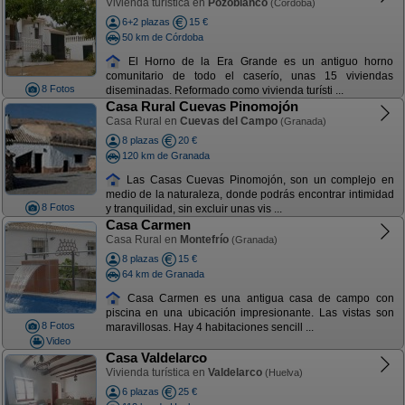
Vivienda turística en
Pozoblanco
(Córdoba)
6+2 plazas
15 €
50 km de Córdoba
El Horno de la Era Grande es un antiguo horno
comunitario de todo el caserío, unas 15 viviendas
8 Fotos
diseminadas. Reformado como vivienda turísti ...
Casa Rural Cuevas Pinomojón
Casa Rural en
Cuevas del Campo
(Granada)
8 plazas
20 €
120 km de Granada
Las Casas Cuevas Pinomojón, son un complejo en
medio de la naturaleza, donde podrás encontrar intimidad
8 Fotos
y tranquilidad, sin excluir unas vis ...
Casa Carmen
Casa Rural en
Montefrío
(Granada)
8 plazas
15 €
64 km de Granada
Casa Carmen es una antigua casa de campo con
piscina en una ubicación impresionante. Las vistas son
8 Fotos
maravillosas. Hay 4 habitaciones sencill ...
Video
Casa Valdelarco
Vivienda turística en
Valdelarco
(Huelva)
6 plazas
25 €