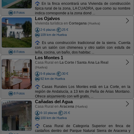
En la finca encontrará una Vivienda de construcción
típica rural de la zona, LA CUADRA, que como su nombre
8 Fotos
indica corresponde a la zona dond ...
Los Ojalvos
Vivienda turística en
Cortegana
(Huelva)
2-6 plazas
25 €
109 km de Huelva
Es una construcción tradicional de la sierra. Cuenta
con un salón con chimenea y otro salón con estufa de
8 Fotos
leña, cocina, un baño, dos habitac ...
Los Montes 1
Casa Rural en
La Corte / Santa Ana La Real
(Huelva)
5-8 plazas
30 €
92 km de Huelva
Casas Rurales Los Montes está en La Corte, en la
región de Andalucía, a 13 km de Peña de Arias Montano.
8 Fotos
Ofrece alojamiento con wifi gratis, ...
Cañadas del Agua
Casa Rural en
Aracena
(Huelva)
6-10 plazas
25 €
100 km de Huelva
Casa Rural de Categoria Superior en finca de
castaños dentro del Parque Natural Sierra de Aracena y