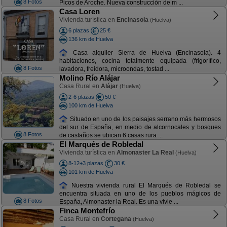
8 Fotos
Picos de Aroche. Nueva construcción de m ...
Casa Loren
Vivienda turística en
Encinasola
(Huelva)
6 plazas
25 €
136 km de Huelva
Casa alquiler Sierra de Huelva (Encinasola). 4
habitaciones, cocina totalmente equipada (frigorífico,
8 Fotos
lavadora, freidora, microondas, tostad ...
Molino Río Alájar
Casa Rural en
Alájar
(Huelva)
2-6 plazas
50 €
100 km de Huelva
Situado en uno de los paisajes serrano más hermosos
del sur de España, en medio de alcornocales y bosques
8 Fotos
de castaños se ubican 6 casas rura ...
El Marqués de Robledal
Vivienda turística en
Almonaster La Real
(Huelva)
8-12+3 plazas
30 €
101 km de Huelva
Nuestra vivienda rural El Marqués de Robledal se
encuentra situada en uno de los pueblos mágicos de
8 Fotos
España, Almonaster la Real. Es una vivie ...
Finca Montefrío
Casa Rural en
Cortegana
(Huelva)