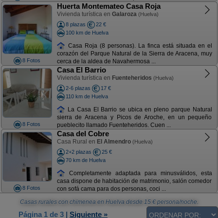
Huerta Montemateo Casa Roja
Vivienda turística en
Galaroza
(Huelva)
8 plazas
22 €
100 km de Huelva
Casa Roja (8 personas). La finca está situada en el
corazón del Parque Natural de la Sierra de Aracena, muy
8 Fotos
cerca de la aldea de Navahermosa ...
Casa El Barrio
Vivienda turística en
Fuenteheridos
(Huelva)
2-6 plazas
17 €
110 km de Huelva
La Casa El Barrio se ubica en pleno parque Natural
sierra de Aracena y Picos de Aroche, en un pequeño
8 Fotos
pueblecito llamado Fuenteheridos. Cuen ...
Casa del Cobre
Casa Rural en
El Almendro
(Huelva)
2+2 plazas
25 €
70 km de Huelva
Completamente adaptada para minusválidos, esta
casa dispone de habitación de matrimonio, salón comedor
8 Fotos
con sofá cama para dos personas, coci ...
Casas rurales con chimenea en Huelva
desde
15
€ persona/noche.
Página 1 de 3
|
Siguiente »