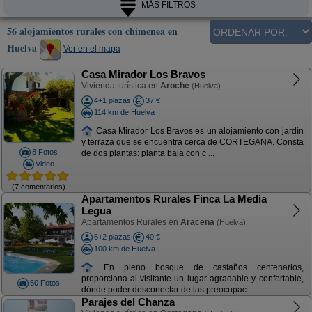
MÁS FILTROS
56 alojamientos rurales con chimenea en
Huelva
Ver en el mapa
Casa Mirador Los Bravos
Vivienda turística en
Aroche
(Huelva)
4+1 plazas
37 €
114 km de Huelva
Casa Mirador Los Bravos es un alojamiento con jardín
y terraza que se encuentra cerca de CORTEGANA. Consta
8 Fotos
de dos plantas: planta baja con c ...
Video
(7 comentarios)
Apartamentos Rurales Finca La Media
Legua
Apartamentos Rurales en
Aracena
(Huelva)
6+2 plazas
40 €
100 km de Huelva
En pleno bosque de castaños centenarios,
proporciona al visitante un lugar agradable y confortable,
50 Fotos
dónde poder desconectar de las preocupac ...
Parajes del Chanza