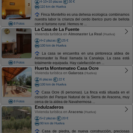
4-10+10 plazas
30 €
110 km de Huelva
Finca Montefrio es una dehesa ecologica combinamos
nuestra labor la crianza del cerdo iberico puro de bellota
8 Fotos
con el turismo rural. Hemos re ...
La Casa de La Fuente
Vivienda turística en
Almonaster La Real
(Huelva)
4+2 plazas
25 €
100 km de Huelva
La casa se encuentra en una pintoresca aldea de
Almonaster la Real llamada la Canaleja. La casa está
8 Fotos
totalmente equipada. Hay calefacción en ...
Huerta Montemateo Casa Ocre
Vivienda turística en
Galaroza
(Huelva)
6 plazas
22 €
100 km de Huelva
Casa Ocre (6 personas). La finca está situada en el
corazón del Parque Natural de la Sierra de Aracena, muy
8 Fotos
cerca de la aldea de Navahermosa ...
Endulzaderos
Vivienda turística en
Aracena
(Huelva)
5+2 plazas
20 €
90 km de Huelva
Casa de piedra, de nueva construcción, preciosas