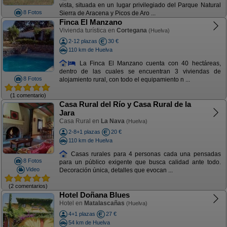
vista, situada en un lugar privilegiado del Parque Natural
8 Fotos
Sierra de Aracena y Picos de Aro ...
Finca El Manzano
Vivienda turística en
Cortegana
(Huelva)
2-12 plazas
30 €
110 km de Huelva
La Finca El Manzano cuenta con 40 hectáreas,
dentro de las cuales se encuentran 3 viviendas de
8 Fotos
alojamiento rural, con todo el equipamiento n ...
(1 comentario)
Casa Rural del Río y Casa Rural de la
Jara
Casa Rural en
La Nava
(Huelva)
2-8+1 plazas
20 €
110 km de Huelva
Casas rurales para 4 personas cada una pensadas
8 Fotos
para un público exigente que busca calidad ante todo.
Video
Decoración única, detalles que evocan ...
(2 comentarios)
Hotel Doñana Blues
Hotel en
Matalascañas
(Huelva)
4+1 plazas
27 €
54 km de Huelva