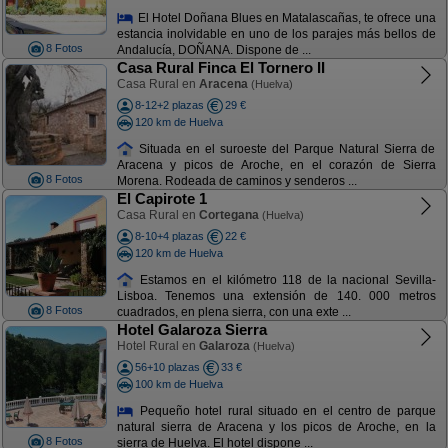
El Hotel Doñana Blues en Matalascañas, te ofrece una
estancia inolvidable en uno de los parajes más bellos de
8 Fotos
Andalucía, DOÑANA. Dispone de ...
Casa Rural Finca El Tornero II
Casa Rural en
Aracena
(Huelva)
8-12+2 plazas
29 €
120 km de Huelva
Situada en el suroeste del Parque Natural Sierra de
Aracena y picos de Aroche, en el corazón de Sierra
8 Fotos
Morena. Rodeada de caminos y senderos ...
El Capirote 1
Casa Rural en
Cortegana
(Huelva)
8-10+4 plazas
22 €
120 km de Huelva
Estamos en el kilómetro 118 de la nacional Sevilla-
Lisboa. Tenemos una extensión de 140. 000 metros
8 Fotos
cuadrados, en plena sierra, con una exte ...
Hotel Galaroza Sierra
Hotel Rural en
Galaroza
(Huelva)
56+10 plazas
33 €
100 km de Huelva
Pequeño hotel rural situado en el centro de parque
natural sierra de Aracena y los picos de Aroche, en la
8 Fotos
sierra de Huelva. El hotel dispone ...