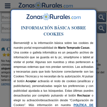
INFORMACIÓN BÁSICA SOBRE
COOKIES
Alojamientos
>
Casa rurales con chimenea
>
Andalucía
> Huelva
Bienvenid@ a la información básica sobre las cookies de
Casas rurales con chimenea en Huelva
nuestro portal responsabilidad de
Mario Temprado Casas
.
Una cookie o galleta informática es un pequeño archivo de
información que se guarda en tu pc, smartphone o tablet al
No hay nada más romántico y cálido que pasar una velada al calor de una
visitar el portal. Algunas son nuestras y otras pertenecen a
chimenea. Escapa del mundanal ruido y descubre la gran oferta existente de
empresas externas que nos prestan servicios. Las activadas
alojamientos rurales en Huelva con chimenea
. Disfruta del momento, con
y necesarias para que todo funcione correctamente son las
amigos, en pareja o en familia. Opta por unas vacaciones diferentes al calor del
fuego y el olor a leña del campo. También te recomendamos visitar esta
Cookies Técnicas y no necesitan de tu autorización. Al pulsar
selección de
casas rurales en la montaña en Huelva
y
casas rurales en el
el botón
Aceptar
activarás el resto de cookies (analíticas y
campo en Huelva
.
publicitarias), personalizadas según tus preferencias y con
publicidad ajustada a tus búsquedas. Estas últimas puedes
desactivarlas por completo pulsando el botón
Rechazar
o
elegir su activación/desactivación desde “Configuración de
Cookies”. Más información en nuestra
POLÍTICA DE