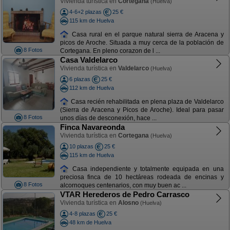
Vivienda turística en
Cortegana
(Huelva)
4-6+2 plazas
25 €
115 km de Huelva
Casa rural en el parque natural sierra de Aracena y
picos de Aroche. Situada a muy cerca de la población de
8 Fotos
Cortegana. En pleno corazon de l ...
Casa Valdelarco
Vivienda turística en
Valdelarco
(Huelva)
6 plazas
25 €
112 km de Huelva
Casa recién rehabilitada en plena plaza de Valdelarco
(Sierra de Aracena y Picos de Aroche). Ideal para pasar
8 Fotos
unos días de desconexión, hace ...
Finca Navareonda
Vivienda turística en
Cortegana
(Huelva)
10 plazas
25 €
115 km de Huelva
Casa independiente y totalmente equipada en una
preciosa finca de 10 hectáreas rodeada de encinas y
8 Fotos
alcornoques centenarios, con muy buen ac ...
VTAR Herederos de Pedro Carrasco
Vivienda turística en
Alosno
(Huelva)
4-8 plazas
25 €
48 km de Huelva