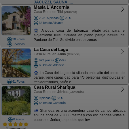
JACUZZI, SAUNA,....
Masia L´Ancornia
Casa Rural en
Tibi
(Alicante)
2-28+5 plazas
20 €
34 km de Alicante
Antigua casa de labranza rehabilitada para el
alojamiento rural. Situada en pleno paraje natural del
30 Fotos
Pantano de Tibi. Se divide en dos zonas ...
5 Videos
La Casa del Lago
Casa Rural en
Anna
(Valencia)
6+2 plazas
50 €
60 km de Valencia
La Casa del Lago está situada en lo alto del centro del
paraje, tiene capacidad para 4/6 personas, distribuidas en
61 Fotos
tres dormitorios, salón c ...
Casa Rural Sharíqua
Casa Rural en
Jérica
(Castellón)
9 plazas
33 €
65 km de Castellón
Sharíqua es una acogedora casa de campo ubicada
en una finca de 20.000 metros y con estupendas vistas al
8 Fotos
pueblo de Jérica, un pueblo que inv ...
(1 comentario)