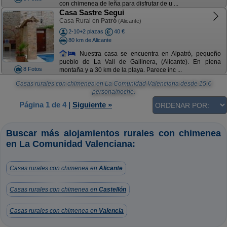
con chimenea de leña para disfrutar de u ...
Casa Sastre Segui
Casa Rural en
Patró
(Alicante)
2-10+2 plazas
40 €
80 km de Alicante
Nuestra casa se encuentra en Alpatró, pequeño
pueblo de La Vall de Gallinera, (Alicante). En plena
8 Fotos
montaña y a 30 km de la playa. Parece inc ...
Casas rurales con chimenea en La Comunidad Valenciana
desde
15
€
persona/noche.
Página 1 de 4
|
Siguiente »
Buscar más alojamientos rurales con chimenea
en La Comunidad Valenciana:
Casas rurales con chimenea en
Alicante
Casas rurales con chimenea en
Castellón
Casas rurales con chimenea en
Valencia