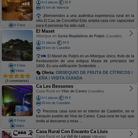
6+2 plazas
35 €
91 km de Valencia
¡Bienvenidos a una auténtica experiencia rural en la
villa El Cau de Corcolilla! Esta amplia casa con capacidad
8 Fotos
para 8 personas ha sido cuid ...
El Maset
Albergue en
Santa Magdalena de Pulpis
(Castellón)
21 plazas
34 €
59 km de Castellón
El Maset de Pulpis es un Albergue único, fruto de la
Restauración de una antigua Masia de principios del
8 Fotos
1800. Es una edificación Sostenible ...
Video
OBSEQUIO DE FRUTA DE CÍTRICOS /
Oferta:
LEÑA / VISITA GUIADA
(3 comentarios)
Ca Les Bessones
Casa Rural en
Vilar de Canes
(Castellón)
4+1 plazas
39 €
59 km de Castellón
Preciosa casa rural en el interior de Castellón, en el
tranquilo pueblo de Vilar de Canes. Casa rural de lujo que
8 Fotos
invita al descanso y relax ...
Video
Casa Rural Con Encanto Ca Lluis
Casa Rural en
La Vall de Laguar
(Alicante)