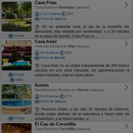
Casa Frias
Casa Rural en
Beniatjar
(Valencia)
2-12+2 plazas
28 €
70 km de Valencia
En un ambiente rural, al pie de la montaña del
Benicadell, muy visitada por senderistas, y a 20 minutos
8 Fotos
de la playa de Gandía, Casa Frías os ...
Casa Axier
Vivienda turística en
Biar
(Alicante)
10-14 plazas
33 €
49 km de Alicante
Casa Axier es un chalet independiente de 350 metros
ubicado en una zona tranquila, sin aglomeraciones ni
8 Fotos
ruidos molestos, está en zona urban ...
Video
Ilusion
Apartamentos Rurales en
Olocau
(Valencia)
10-20 plazas
27 €
29 km de Valencia
Precioso chalet, a tan sólo 20 minutos de Valencia,
donde poder disfrutar de la naturaleza y hacer rutas de
8 Fotos
senderismo, y al mismo tiempo, u ...
El Cau de Corcolilla
Casa Rural en
Corcolilla
(Valencia)