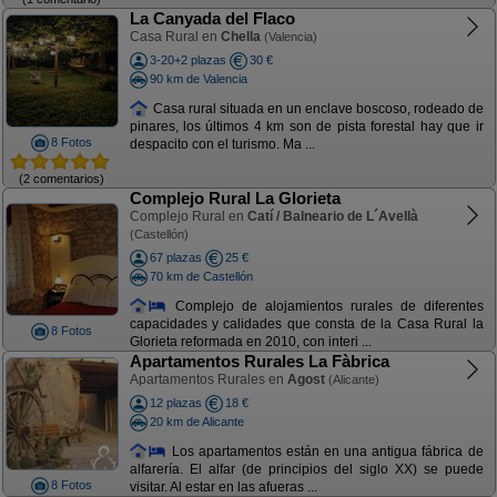
La Canyada del Flaco
Casa Rural en
Chella
(Valencia)
3-20+2 plazas
30 €
90 km de Valencia
Casa rural situada en un enclave boscoso, rodeado de
pinares, los últimos 4 km son de pista forestal hay que ir
8 Fotos
despacito con el turismo. Ma ...
(2 comentarios)
Complejo Rural La Glorieta
Complejo Rural en
Catí / Balneario de L´Avellà
(Castellón)
67 plazas
25 €
70 km de Castellón
Complejo de alojamientos rurales de diferentes
capacidades y calidades que consta de la Casa Rural la
8 Fotos
Glorieta reformada en 2010, con interi ...
Apartamentos Rurales La Fàbrica
Apartamentos Rurales en
Agost
(Alicante)
12 plazas
18 €
20 km de Alicante
Los apartamentos están en una antigua fábrica de
alfarería. El alfar (de principios del siglo XX) se puede
8 Fotos
visitar. Al estar en las afueras ...