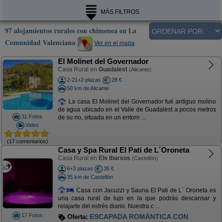
MÁS FILTROS
97 alojamientos rurales con chimenea en La
Comunidad Valenciana
Ver en el mapa
El Molinet del Governador
Casa Rural en
Guadalest
(Alicante)
2-21+2 plazas
28 €
50 km de Alicante
La casa El Molinet del Governador fué antiguo molino
de agua ubicado en el Valle de Guadalest a pocos metros
31 Fotos
de su rio, situada en un entorn ...
Video
(17 comentarios)
Casa y Spa Rural El Pati de L´Oroneta
Casa Rural en
Els Ibarsos
(Castellón)
6+3 plazas
35 €
35 km de Castellón
Casa con Jacuzzi y Sauna El Pati de L´ Oroneta es
una casa rural de lujo en la que podrás descansar y
relajarte del estrés diario. Nuestra c ...
17 Fotos
ESCAPADA ROMÁNTICA CON
Oferta: