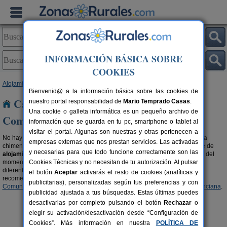
INFORMACIÓN BÁSICA SOBRE
COOKIES
Alojamientos
>
Casa rurales con chimenea
> Comunidad Valenciana
Bienvenid@ a la información básica sobre las cookies de
Casas rurales con chimenea en La
nuestro portal responsabilidad de
Mario Temprado Casas
.
Una cookie o galleta informática es un pequeño archivo de
Comunidad Valenciana
información que se guarda en tu pc, smartphone o tablet al
visitar el portal. Algunas son nuestras y otras pertenecen a
No hay nada más romántico y cálido que pasar una velada al calor de una
empresas externas que nos prestan servicios. Las activadas
chimenea. Escapa del mundanal ruido y descubre la gran oferta existente de
y necesarias para que todo funcione correctamente son las
alojamientos rurales en Comunidad Valenciana con chimenea
. Disfruta del
momento, con amigos, en pareja o en familia. Opta por unas vacaciones
Cookies Técnicas y no necesitan de tu autorización. Al pulsar
diferentes al calor del fuego y el olor a leña del campo. También te
el botón
Aceptar
activarás el resto de cookies (analíticas y
recomendamos visitar esta selección de
casas rurales en la montaña en
publicitarias), personalizadas según tus preferencias y con
Comunidad Valenciana
y
casas rurales en el campo en Comunidad Valenciana
.
publicidad ajustada a tus búsquedas. Estas últimas puedes
desactivarlas por completo pulsando el botón
Rechazar
o
elegir su activación/desactivación desde “Configuración de
Cookies”. Más información en nuestra
POLÍTICA DE