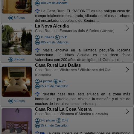
100 km de Alicante
La Casa Rural EL RACONET es una antigua casa de
campo totalmente restaurada, situada en el casco urbano
8 Fotos
del encantador pueblecito de Benirra ...
La Nova Alcudia
Casa Rural en
Fontanras dels Alforins
(Valencia)
11 plazas
35 €
105 km de Valencia
Masia enclava en la llamada pequeña Toscana
Valenciana. La Nova Alcudia es una finca típica
8 Fotos
Valenciana con 200 años de antigüedad. Cuenta co ...
Casa Rural Las Dalias
Casa Rural en
Vilafranca / Villafranca del Cid
(Castellón)
4 plazas
45 €
85 km de Castellón
Nuestra casa rural esta situada en la zona más
tranquila del pueblo, con vistas a la montaña y al pie de
8 Fotos
muchas de las rutas de senderismo q ...
Casa Rural La Cosa Nostra
Casa Rural en
Vilanova d´Alcolea
(Castellón)
2-6 plazas
20 €
35 km de Castellón
La casa consta de 2 habitaciones de matrimonio