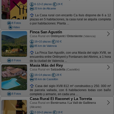
6-12+2 plazas
24 €
20 km de Alicante
La Casa rural con encanto Ca lluis dispone de 6 a 12
plazas en 5 habitaciones, la casa rural se alquila completa
8 Fotos
o por habitaciones: Planta ...
Video
Finca San Agustín
Casa Rural en
Ontinyent / Onteniente
(Valencia)
16+10 plazas
50 €
85 km de Valencia
La Finca San Agustín, con una Masía del siglo XVIII, se
encuentra entre Ontinyent y Fontanars del Aforins, a 1 hora
8 Fotos
de la ciudad de Valencia ...
Masia Más del Rey
Casa Rural en
Salzadella
(Castellón)
16+14 plazas
28 €
55 km de Castellón
Casa del siglo XVIII 812 m² construidos y 250. 000 m²
de parcela vallada, con 6 habitaciones todas con baño
8 Fotos
completo y armario, en cada una ...
Casa Rural El Raconet y La Torreta
Casa Rural en
Benirrama / La Vall de Gallinera
(Alicante)
2-10+2 plazas
19 €