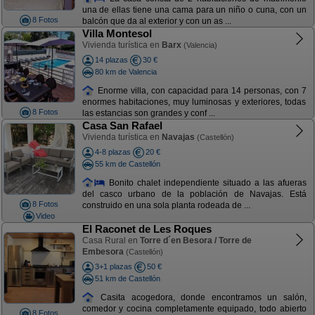
una de ellas tiene una cama para un niño o cuna, con un
8 Fotos
balcón que da al exterior y con un as ...
Villa Montesol
Vivienda turística en
Barx
(Valencia)
14 plazas
30 €
80 km de Valencia
Enorme villa, con capacidad para 14 personas, con 7
enormes habitaciones, muy luminosas y exteriores, todas
8 Fotos
las estancias son grandes y conf ...
Casa San Rafael
Vivienda turística en
Navajas
(Castellón)
4-8 plazas
20 €
55 km de Castellón
Bonito chalet independiente situado a las afueras
del casco urbano de la población de Navajas. Está
8 Fotos
construido en una sola planta rodeada de ...
Video
El Raconet de Les Roques
Casa Rural en
Torre d´en Besora / Torre de
Embesora
(Castellón)
3+1 plazas
50 €
51 km de Castellón
Casita acogedora, donde encontramos un salón,
comedor y cocina completamente equipado, todo abierto
8 Fotos