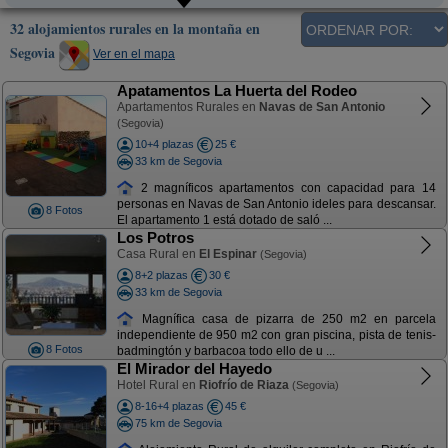
32 alojamientos rurales en la montaña en
Segovia
Ver en el mapa
Apatamentos La Huerta del Rodeo
Apartamentos Rurales en
Navas de San Antonio
(Segovia)
10+4 plazas
25 €
33 km de Segovia
2 magníficos apartamentos con capacidad para 14
personas en Navas de San Antonio ideles para descansar.
8 Fotos
El apartamento 1 está dotado de saló ...
Los Potros
Casa Rural en
El Espinar
(Segovia)
8+2 plazas
30 €
33 km de Segovia
Magnífica casa de pizarra de 250 m2 en parcela
independiente de 950 m2 con gran piscina, pista de tenis-
8 Fotos
badmingtón y barbacoa todo ello de u ...
El Mirador del Hayedo
Hotel Rural en
Riofrío de Riaza
(Segovia)
8-16+4 plazas
45 €
75 km de Segovia