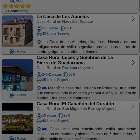
Video
(1 comentario)
La Casa de Los Abuelos
Casa Rural en
Navafría
(Segovia)
2+1 plazas
35 €
30 km de Segovia
La Casa de los Abuelos, situada en Navafría es una
antigua casa de estilo segoviano con anchos muros de
8 Fotos
piedra y vigas de madera totalmente ...
Casa Rural Luces y Sombras de La
Sierra de Guadarrama
Casa Rural en
Prádena
(Segovia)
2-8+2 plazas
50 €
35 km de Segovia
Magnífica casa rural situada en Prádena, un pueblo
que conserva todo el encanto y el olor a leña, a 109 Km de
8 Fotos
Madrid. Una casa de contrastes ...
Casa Rural El Cabañón del Duratón
Casa Rural en
San Miguel de Bernuy
(Segovia)
10 plazas
26 €
60 km de Segovia
Casa de nueva construcción estilo puramente
castellano en madera y piedra. Consta de 5 dormitorios, 3
8 Fotos
baños, salita de estar, salón comedor, ...