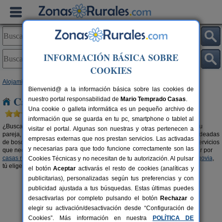
INFORMACIÓN BÁSICA SOBRE
COOKIES
Alojamientos
>
Casas rurales en la montaña
>
Castilla y León
> Segovia
Bienvenid@ a la información básica sobre las cookies de
Casas rurales en la montaña en Segovia
nuestro portal responsabilidad de
Mario Temprado Casas
.
Una cookie o galleta informática es un pequeño archivo de
información que se guarda en tu pc, smartphone o tablet al
¿Buscas una
casa rural en la montaña en Segovia
? Tanto si viajas con tu
visitar el portal. Algunas son nuestras y otras pertenecen a
pareja, con amigos o en familia, alquilar una casa rural en las alturas y rodeadas
empresas externas que nos prestan servicios. Las activadas
de bosque es una experiencia única e inolvidable. Casas con todos los servicios
y necesarias para que todo funcione correctamente son las
que necesitas y en mitad de un paraje de ensueño. También puedes optar por
casas rurales con piscina en Segovia
o
casas rurales en el campo en Segovia
,
Cookies Técnicas y no necesitan de tu autorización. Al pulsar
tú eliges.
el botón
Aceptar
activarás el resto de cookies (analíticas y
publicitarias), personalizadas según tus preferencias y con
publicidad ajustada a tus búsquedas. Estas últimas puedes
desactivarlas por completo pulsando el botón
Rechazar
o
elegir su activación/desactivación desde “Configuración de
Cookies”. Más información en nuestra
POLÍTICA DE