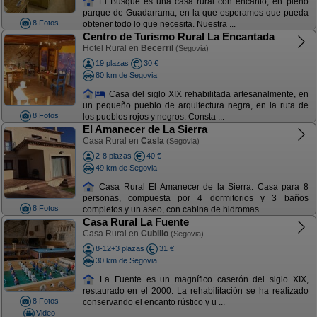
El Busque es una casa rural con encanto, en pleno
parque de Guadarrama, en la que esperamos que pueda
8 Fotos
obtener todo lo que necesita. Nuestra ...
Centro de Turismo Rural La Encantada
Hotel Rural en
Becerril
(Segovia)
19 plazas
30 €
80 km de Segovia
Casa del siglo XIX rehabilitada artesanalmente, en
un pequeño pueblo de arquitectura negra, en la ruta de
8 Fotos
los pueblos rojos y negros. Consta ...
El Amanecer de La Sierra
Casa Rural en
Casla
(Segovia)
2-8 plazas
40 €
49 km de Segovia
Casa Rural El Amanecer de la Sierra. Casa para 8
personas, compuesta por 4 dormitorios y 3 baños
8 Fotos
completos y un aseo, con cabina de hidromas ...
Casa Rural La Fuente
Casa Rural en
Cubillo
(Segovia)
8-12+3 plazas
31 €
30 km de Segovia
La Fuente es un magnífico caserón del siglo XIX,
restaurado en el 2000. La rehabilitación se ha realizado
8 Fotos
conservando el encanto rústico y u ...
Video