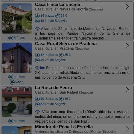
Casa Finca La Encina
Casa Rural en
Navas de Riofrío
(Segovia)
14 plazas
26 €
10 km de Segovia
A tan solo 55 minutos de Madrid, en Navas de Riofrío,
a los pies del Parque Nacional de la Sierra de
8 Fotos
Guadarrama se encuentra nuestra precios ...
Casa Rural Sierra de Prádena
Casa Rural en
Prádena
(Segovia)
12+4 plazas
35 €
45 km de Segovia
Se trata de una casa señorial de principios del siglo
XX, totalmente rehabilitada en su interior, enclavada en el
8 Fotos
mismo centro de Prádena (S ...
Video
La Rosa de Pedro
Casa Rural en
San Rafael
(Segovia)
10+5 plazas
16 €
32 km de Segovia
Villa con una finca de 1400m2 ubicada a escasos
metros del pinar, en un entorno rural y tranquilo, pero a su
8 Fotos
vez cerca del centro de San Raf ...
Mirador de Peña La Estrella
Vivienda turística en
Ortigosa del Monte
(Segovia)