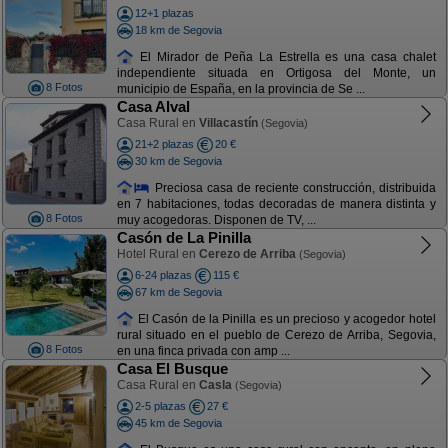
12+1 plazas
18 km de Segovia
El Mirador de Peña La Estrella es una casa chalet
independiente situada en Ortigosa del Monte, un
8 Fotos
municipio de España, en la provincia de Se ...
Casa Alval
Casa Rural en
Villacastín
(Segovia)
21+2 plazas
20 €
30 km de Segovia
Preciosa casa de reciente construcción, distribuida
en 7 habitaciones, todas decoradas de manera distinta y
8 Fotos
muy acogedoras. Disponen de TV, ...
Casón de La Pinilla
Hotel Rural en
Cerezo de Arriba
(Segovia)
6-24 plazas
115 €
67 km de Segovia
El Casón de la Pinilla es un precioso y acogedor hotel
rural situado en el pueblo de Cerezo de Arriba, Segovia,
8 Fotos
en una finca privada con amp ...
Casa El Busque
Casa Rural en
Casla
(Segovia)
2-5 plazas
27 €
45 km de Segovia