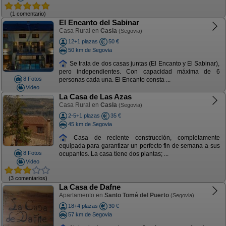
(1 comentario)
El Encanto del Sabinar
Casa Rural en
Casla
(Segovia)
12+1 plazas
50 €
50 km de Segovia
Se trata de dos casas juntas (El Encanto y El Sabinar),
pero independientes. Con capacidad máxima de 6
8 Fotos
personas cada una. El Encanto consta ...
Video
La Casa de Las Azas
Casa Rural en
Casla
(Segovia)
2-5+1 plazas
35 €
45 km de Segovia
Casa de reciente construcción, completamente
equipada para garantizar un perfecto fin de semana a sus
8 Fotos
ocupantes. La casa tiene dos plantas; ...
Video
(3 comentarios)
La Casa de Dafne
Apartamento en
Santo Tomé del Puerto
(Segovia)
18+4 plazas
30 €
57 km de Segovia