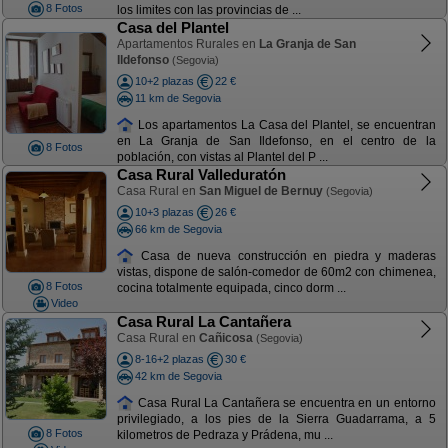
8 Fotos
los limites con las provincias de ...
Casa del Plantel
Apartamentos Rurales en
La Granja de San
Ildefonso
(Segovia)
10+2 plazas
22 €
11 km de Segovia
Los apartamentos La Casa del Plantel, se encuentran
en La Granja de San Ildefonso, en el centro de la
8 Fotos
población, con vistas al Plantel del P ...
Casa Rural Valleduratón
Casa Rural en
San Miguel de Bernuy
(Segovia)
10+3 plazas
26 €
66 km de Segovia
Casa de nueva construcción en piedra y maderas
vistas, dispone de salón-comedor de 60m2 con chimenea,
8 Fotos
cocina totalmente equipada, cinco dorm ...
Video
Casa Rural La Cantañera
Casa Rural en
Cañicosa
(Segovia)
8-16+2 plazas
30 €
42 km de Segovia
Casa Rural La Cantañera se encuentra en un entorno
privilegiado, a los pies de la Sierra Guadarrama, a 5
8 Fotos
kilometros de Pedraza y Prádena, mu ...