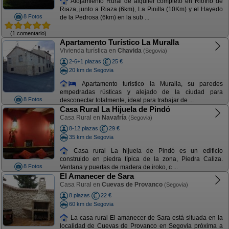
Alojamiento Rural de alquiler completo en Riofrío de
Riaza, junto a Riaza (6km), La Pinilla (10Km) y el Hayedo
8 Fotos
de la Pedrosa (6km) en la sub ...
(1 comentario)
Apartamento Turístico La Muralla
Vivienda turística en
Chavida
(Segovia)
2-6+1 plazas
25 €
20 km de Segovia
Apartamento turístico la Muralla, su paredes
empedradas rústicas y alejado de la ciudad para
8 Fotos
desconectar totalmente, ideal para trabajar de ...
Casa Rural La Hijuela de Pindó
Casa Rural en
Navafría
(Segovia)
8-12 plazas
29 €
35 km de Segovia
Casa rural La hijuela de Pindó es un edificio
construido en piedra típica de la zona, Piedra Caliza.
8 Fotos
Ventana y puertas de madera de iroko, c ...
El Amanecer de Sara
Casa Rural en
Cuevas de Provanco
(Segovia)
8 plazas
22 €
60 km de Segovia
La casa rural El amanecer de Sara está situada en la
localidad de Cuevas de Provanco en Segovia próxima a