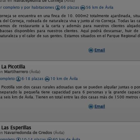
ural en
Navacepedilla de Corneja
(Ávila)
er completo y por habitaciones
66 plazas
56 km de Ávila
orneja se encuentra en una finca de 10. 000m2 totalmente ajardinada, situ
 del Corneja, rodeada de naturaleza viva y junto al rio Corneja. Todas las c
emos de restaurante a la carta y además para nuestros clientes alojado
acoas disponibles para nuestros clientes. Aquí podrá descansar, huir de 
naturaleza y el calor de sus gentes. Estamos situados en el Parque Regional d
Email
La Picotilla
en
Martiherrero
(Ávila)
completo
6-18 plazas
10 km de Ávila
 Picotilla son dos casas rurales adosadas que se pueden alquilar juntas o por
 separado la pequeña tiene capacidad para 6 personas y la grande capaci
 a seis km de Ávila. Tienen en total entre las dos casas más de 1500 metros 
Email
 Las Esperillas
en
Navarredonda de Gredos
(Ávila)
completo
10-14 plazas
60 km de Ávila