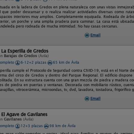
ituada en la ladera de Gredos en plena naturaleza con unas vistas inmejorable
 que poder descansar y o realiza realizar actividades diversas como rutas
spacios interiores muy amplios. Completamente equipada. Rodeada de árbol
erior, un porche y una amplia pradera para caminar. La casa está ubicada 
ndeleda pero rodeada de mucha intimidad. No hay casas cercanas.
Email
 La Esperilla de Gredos
en
Barajas de Gredos
(Ávila)
completo
6-12+2 plazas
65 km de Ávila
perilla cumple el Protocolo de Seguridad contra CIVID-19, está en el Norte d
orma del circo de Gredos y dentro del Parque Regional. El edificio dispon
ilitada. En su estructura cuenta con una gran mezcla de piedra y madera co
eles de piedra en puertas y ventanas. Decorada con mobiliario rústico, cue
vajillas, vitrocerámica, microondas, tv, dvd, lavadora, tostadora, frigorífico
Email
 El Agave de Gavilanes
en
Gavilanes
(Ávila)
completo
12+3 plazas
98 km de Ávila
con gran salón-comedor y cocina, ideal para familias o grupos de amigos