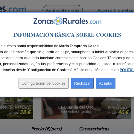
Anúnciate gratis
Acceso Propietar
Busca por pueblo
INFORMACIÓN BÁSICA SOBRE COOKIES
Castilla y León
> Ávila
rupos en Ávila
de nuestro portal responsabilidad de
Mario Temprado Casas
.
o de información que se guarda en tu pc, smartphone o tablet al visitar el port
sfrutar en
familia
o con tu
grupo de amigos o amigas
? Organiza tu viaje con t
ecesarias para que todo funcione correctamente son las Cookies Técnicas y no ne
s de tu grupo. También, te recomendamos visitar las secciones de
casas rural
rias), personalizadas según tus preferencias y con publicidad ajustada a tus búsq
ivir una experiencia inolvidable en buena compañía.
sactivación desde “Configuración de Cookies”. Más información en nuestra
POLÍTI
La Guarida del Oso
1 pers.
8-10+5 pers.
38 €
46 €
Candeleda (Ávila)
e
desde
Precio (€/pers)
Características