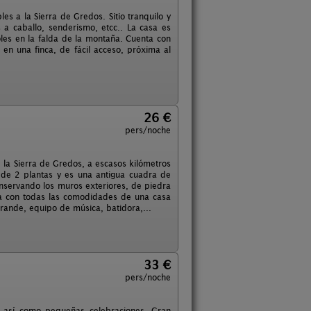
s a la Sierra de Gredos. Sitio tranquilo y
 a caballo, senderismo, etcc.. La casa es
es en la falda de la montaña. Cuenta con
en una finca, de fácil acceso, próxima al
26 €
pers/noche
e la Sierra de Gredos, a escasos kilómetros
e de 2 plantas y es una antigua cuadra de
nservando los muros exteriores, de piedra
nta con todas las comodidades de una casa
 grande, equipo de música, batidora,...
33 €
pers/noche
, así como pequeñas celebraciones. Gran