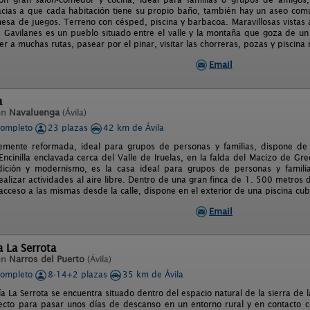
acias a que cada habitación tiene su propio baño, también hay un aseo común
 mesa de juegos. Terreno con césped, piscina y barbacoa. Maravillosas vistas 
a. Gavilanes es un pueblo situado entre el valle y la montaña que goza de u
 a muchas rutas, pasear por el pinar, visitar las chorreras, pozas y piscina 
Email
a
en
Navaluenga
(Ávila)
completo
23 plazas
42 km de Ávila
emente reformada, ideal para grupos de personas y familias, dispone de 
 Encinilla enclavada cerca del Valle de Iruelas, en la falda del Macizo de G
dición y modernismo, es la casa ideal para grupos de personas y famil
ealizar actividades al aire libre. Dentro de una gran finca de 1. 500 metros d
acceso a las mismas desde la calle, dispone en el exterior de una piscina cub
Email
 La Serrota
en
Narros del Puerto
(Ávila)
completo
8-14+2 plazas
35 km de Ávila
 La Serrota se encuentra situado dentro del espacio natural de la sierra de 
fecto para pasar unos días de descanso en un entorno rural y en contacto c