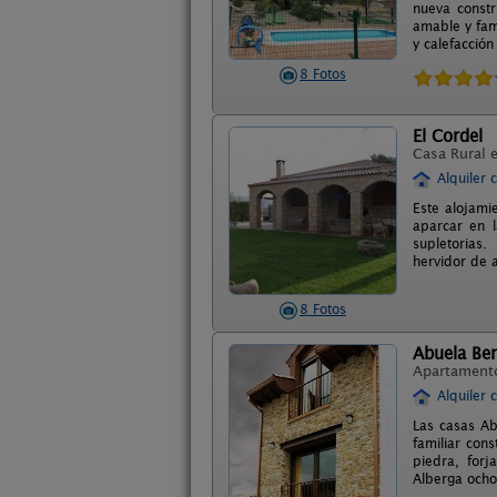
nueva constr
amable y fam
y calefacción
8 Fotos
El Cordel
Casa Rural 
Alquiler 
Este alojami
aparcar en 
supletorias.
hervidor de 
8 Fotos
Abuela Ben
Apartament
Alquiler 
Las casas Ab
familiar con
piedra, forj
Alberga ocho