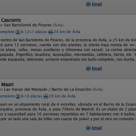
Email
 Cascorro
en
San Bartolomé de Pinares
(Ávila)
completo
8-12+1 plazas
24 km de Ávila
l centro de San Bartolome de Pinares, de la provincia de Ávila, a 25 km de é
d para 12 personas, cuenta con dos plantas, la planta baja consta de un
ve plana, sofas, mesas auxiliares y chimenea con casset. La cocina abiert
uipada, frigorífico, lavadora, lavavajillas, microondas, cafetera, horno, etc.
ente equipada, televisión, armario empotrado um baño completo, con ducha, 
Email
 Mauri
en
Las Navas del Marqués / Barrio de La Estación
(Ávila)
completo
8-16 plazas
29 km de Ávila
auri es un alojamiento rural de 4 estrellas, ubicado en el Barrio de la Esta
rquéss, provincia de Ávila, a unos 70kms de Madrid. Es un chalet de 2 plan
es y capacidad para 16 personas repartidas en 7 habitaciones con 4 baños,
 por un lado una sala de billar con cuarto de poker y por el otro un comedor
Email