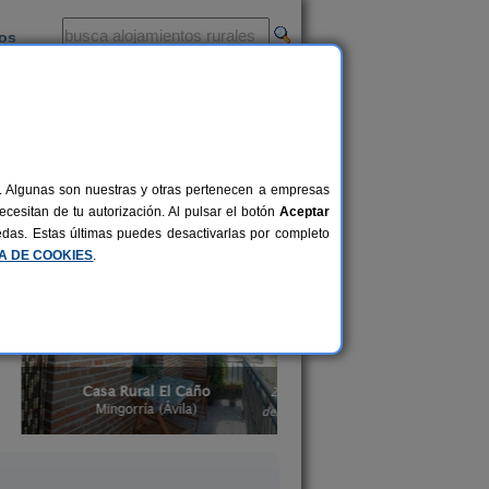
ios
-
al. Algunas son nuestras y otras pertenecen a empresas
u gente en el alojamiento rural de Ávila
cesitan de tu autorización. Al pulsar el botón
Aceptar
es con piscina en Ávila
y
casas rurales
uedas. Estas últimas puedes desactivarlas por completo
CA DE COOKIES
.
Casas Rurales Blasón 
Casa Rural El Caño
Serrano
2-6+1 pers.
28 €
Mingorría (Ávila)
Santo Tomé de Zabarcos 
desde