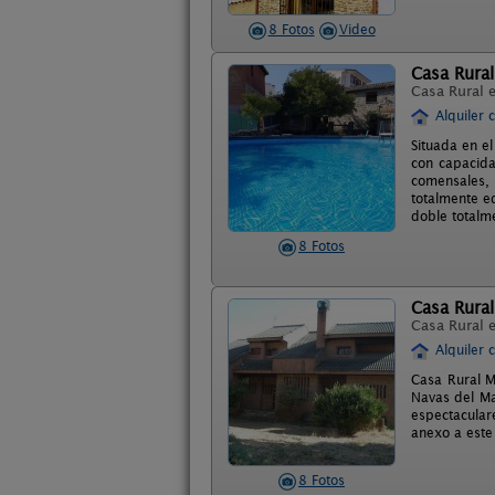
8 Fotos
Video
Casa Rural
Casa Rural 
Alquiler 
Situada en e
con capacida
comensales, 
totalmente eq
doble totalm
8 Fotos
Casa Rural
Casa Rural 
Alquiler 
Casa Rural M
Navas del Ma
espectacular
anexo a este
8 Fotos