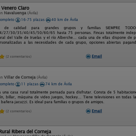
 Venero Claro
en
Navaluenga
(Ávila)
completo
16-75 plazas
40 km de Ávila
tos de calidad para grandes grupos y familias SIEMPRE TOD
/27/30/35/40/45/50/60/65 hasta 75 personas. Fincas totalmente indep
ral del Valle de Iruelas y el río Alberche... cada una de ellas dispone de 
rsonalizadas a las necesidades de cada grupo, opciones abiertas pagand
Email
(2 comentarios)
en
Villar de Corneja
(Ávila)
completo
11 plazas
74 km de Ávila
s una casa rural totalmente pensada para disfrutar. Consta de 5 habitacio
lín, billar, máquina de video juegos, hockey... Tiene televisiones en todas 
 bañera-jacuzzi. Es ideal para familias o grupos de amigos.
Email
(2 comentarios)
ural Ribera del Corneja