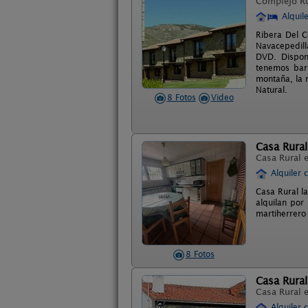
Complejo R
Alquil
Ribera Del C
Navacepedilla
DVD. Dispon
tenemos barb
montaña, la 
Natural.
8 Fotos
Video
Casa Rural 
Casa Rural 
Alquiler 
Casa Rural la
alquilan por
martiherrero
8 Fotos
Casa Rural
Casa Rural 
Alquiler 