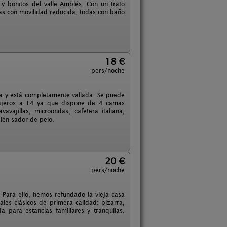
y bonitos del valle Amblés. Con un trato
as con movilidad reducida, todas con baño
18 €
pers/noche
a y está completamente vallada. Se puede
viajeros a 14 ya que dispone de 4 camas
avajillas, microondas, cafetera italiana,
ién sador de pelo.
20 €
pers/noche
. Para ello, hemos refundado la vieja casa
les clásicos de primera calidad: pizarra,
 para estancias familiares y tranquilas.