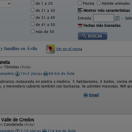
de 1 a 20
Piscina
Admite animales
de 21 a 30
Mostrar más características
de 31 a 40
Entrada:
-
Sal
de 41 a 50
Fechas más buscadas
más de 50
y familias en Ávila
Ver en el mapa
anela
en
Tórtoles
(Ávila)
completo
10+2 plazas
68 km de Ávila
labranza restaurada en piedra y madera. 5 habitaciones, 4 baños, cocina d
, y merendero cubierto también con barbacoa. Se admiten mascotas. Wifi gra
Email
 Valle de Gredos
en
Candeleda
(Ávila)
completo
2-10 plazas
114 km de Ávila