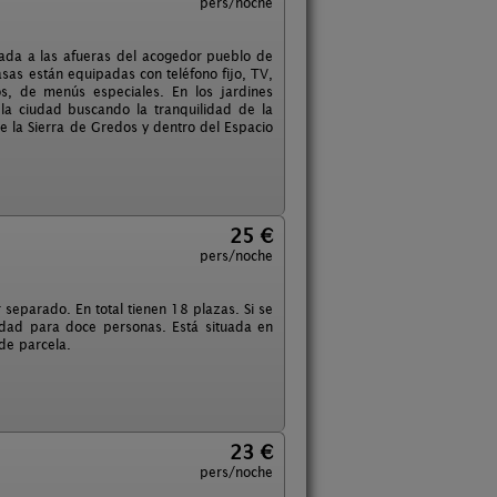
pers/noche
ada a las afueras del acogedor pueblo de
asas están equipadas con teléfono fijo, TV,
s, de menús especiales. En los jardines
la ciudad buscando la tranquilidad de la
e la Sierra de Gredos y dentro del Espacio
25 €
pers/noche
 separado. En total tienen 18 plazas. Si se
dad para doce personas. Está situada en
de parcela.
23 €
pers/noche