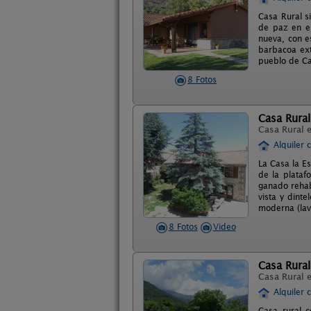
Casa Rural s
de paz en el
nueva, con e
barbacoa ext
pueblo de Ca
8 Fotos
Casa Rural
Casa Rural 
Alquiler 
La Casa la Es
de la plataf
ganado rehab
vista y dint
moderna (lava
8 Fotos
Video
Casa Rural
Casa Rural 
Alquiler 
Casa rural 