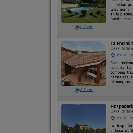
intimidad gr
televisión y
en la piscin
puede acceder
8 Fotos
La Encinill
Casa Rural 
Alquiler 
Casa recient
cubierta. La
combina tra
naturaleza, r
plantas, con 
8 Fotos
Hospedería
Casa Rural 
Alquiler 
La Hospedería
el lugar per