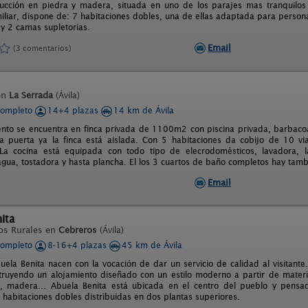
ucción en piedra y madera, situada en uno de los parajes mas tranquilos 
iliar, dispone de: 7 habitaciones dobles, una de ellas adaptada para person
 y 2 camas supletorias.
Email
(3 comentarios)
en
La Serrada
(Ávila)
completo
14+4 plazas
14 km de Ávila
ento se encuentra en finca privada de 1100m2 con piscina privada, barbaco
la puerta ya la finca está aislada. Con 5 habitaciones da cobijo de 10 
 La cocina está equipada con todo tipo de elecrodomésticos, lavadora, lav
agua, tostadora y hasta plancha. El los 3 cuartos de baño completos hay tamb
Email
ita
os Rurales en
Cebreros
(Ávila)
completo
8-16+4 plazas
45 km de Ávila
uela Benita nacen con la vocación de dar un servicio de calidad al visitante
struyendo un alojamiento diseñado con un estilo moderno a partir de materia
a, madera... Abuela Benita está ubicada en el centro del pueblo y pensada
 habitaciones dobles distribuidas en dos plantas superiores.