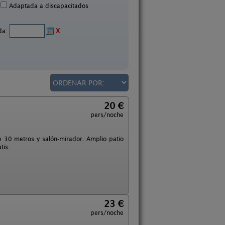
Adaptada a discapacitados
ida:
X
20 €
pers/noche
e 30 metros y salón-mirador. Amplio patio
tis.
23 €
pers/noche