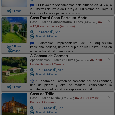
El Playacruz Apartamentos está situado en Muxía, a
200 metros de Praia da Cruz y a 300 metros de Playa O
8 Fotos
Coido, y ofrece alojamiento con con ...
Casa Rural Casa Perfeuto María
Casa Rural en
Cabanamoura / Outes
(A Coruña)
a
17,9 km
de Baiñas (A Coruña)
2-14 plazas
32 €
80 km de A Coruña
Edificación representativa de la arquitectura
8 Fotos
tradicional gallega, ubicada al pié de un Castro Celta en
Video
un valle fluvial del interior de la ...
A Cabana de Carmen
Apartamentos Rurales en
Outes
a
18
(A Coruña)
km
de Baiñas (A Coruña)
2-14+8 plazas
48 €
80 km de A Coruña
A Cabana de Carmen se compone por dos cabañas,
una de piedra y otra de madera, combinando la
8 Fotos
arquitectura tradicional con expresiones rústic ...
Casa de Trillo
Casa Rural en
Muxía
a
18,1 km
de
(A Coruña)
Baiñas (A Coruña)
2-12+6 plazas
32 €
80 km de A Coruña