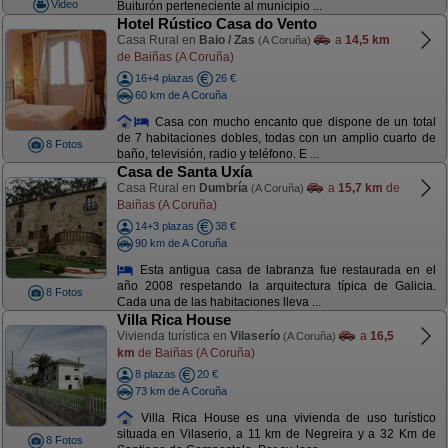
Video
Buiturón perteneciente al municipio ...
Hotel Rústico Casa do Vento
Casa Rural en
Baio / Zas
a
14,5 km
(A Coruña)
de Baiñas (A Coruña)
16+4 plazas
26 €
60 km de A Coruña
Casa con mucho encanto que dispone de un total
de 7 habitaciones dobles, todas con un amplio cuarto de
8 Fotos
baño, televisión, radio y teléfono. E ...
Casa de Santa Uxía
Casa Rural en
Dumbría
a
15,7 km
de
(A Coruña)
Baiñas (A Coruña)
14+3 plazas
38 €
90 km de A Coruña
Esta antigua casa de labranza fue restaurada en el
año 2008 respetando la arquitectura típica de Galicia.
8 Fotos
Cada una de las habitaciones lleva ...
Villa Rica House
Vivienda turística en
Vilaserío
a
16,5
(A Coruña)
km
de Baiñas (A Coruña)
8 plazas
20 €
73 km de A Coruña
Villa Rica House es una vivienda de uso turístico
situada en Vilaserio, a 11 km de Negreira y a 32 Km de
8 Fotos