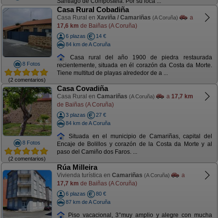
Santiago de Compostela. Por su loca ...
Casa Rural Cobadiña
Casa Rural en
Xaviña / Camariñas
a
(A Coruña)
17,6 km
de Baiñas (A Coruña)
6 plazas
14 €
84 km de A Coruña
Casa rural del año 1900 de piedra restaurada
8 Fotos
recientemente, situada en él corazón da Costa da Morte.
Tiene multitud de playas alrededor de a ...
(2 comentarios)
Casa Covadiña
Casa Rural en
Camariñas
a
17,7 km
(A Coruña)
de Baiñas (A Coruña)
3 plazas
27 €
84 km de A Coruña
Situada en el municipio de Camariñas, capital del
8 Fotos
Encaje de Bolillos y corazón de la Costa da Morte y al
paso del Camiño dos Faros. ...
(2 comentarios)
Rúa Milleira
Vivienda turística en
Camariñas
a
(A Coruña)
17,7 km
de Baiñas (A Coruña)
6 plazas
80 €
87 km de A Coruña
Piso vacacional, 3°muy amplio y alegre con mucha