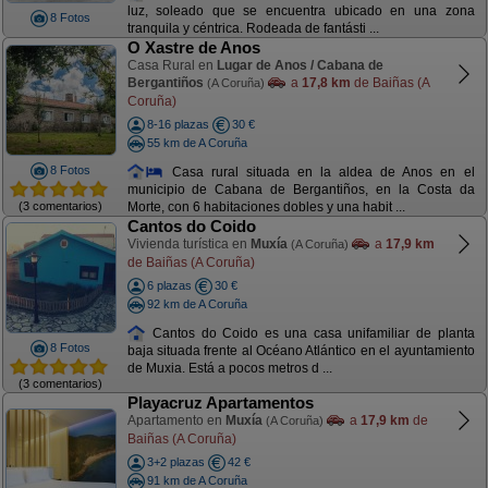
luz, soleado que se encuentra ubicado en una zona
8 Fotos
tranquila y céntrica. Rodeada de fantásti ...
O Xastre de Anos
Casa Rural en
Lugar de Anos / Cabana de
Bergantiños
a
17,8 km
de Baiñas (A
(A Coruña)
Coruña)
8-16 plazas
30 €
55 km de A Coruña
8 Fotos
Casa rural situada en la aldea de Anos en el
municipio de Cabana de Bergantiños, en la Costa da
(3 comentarios)
Morte, con 6 habitaciones dobles y una habit ...
Cantos do Coido
Vivienda turística en
Muxía
a
17,9 km
(A Coruña)
de Baiñas (A Coruña)
6 plazas
30 €
92 km de A Coruña
Cantos do Coido es una casa unifamiliar de planta
8 Fotos
baja situada frente al Océano Atlántico en el ayuntamiento
de Muxia. Está a pocos metros d ...
(3 comentarios)
Playacruz Apartamentos
Apartamento en
Muxía
a
17,9 km
de
(A Coruña)
Baiñas (A Coruña)
3+2 plazas
42 €
91 km de A Coruña