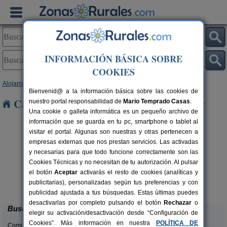
INFORMACIÓN BÁSICA SOBRE
COOKIES
Alojamientos
>
Galicia
>
A Coruña
> Baiñas
Bienvenid@ a la información básica sobre las cookies de
Casas Rurales cerca de Baiñas
nuestro portal responsabilidad de
Mario Temprado Casas
.
Una cookie o galleta informática es un pequeño archivo de
información que se guarda en tu pc, smartphone o tablet al
visitar el portal. Algunas son nuestras y otras pertenecen a
empresas externas que nos prestan servicios. Las activadas
y necesarias para que todo funcione correctamente son las
Cookies Técnicas y no necesitan de tu autorización. Al pulsar
el botón
Aceptar
activarás el resto de cookies (analíticas y
Horta de Arriba
rs.
6+1 pers.
publicitarias), personalizadas según tus preferencias y con
 €
50 €
Sobrado (A Coruña)
desde
publicidad ajustada a tus búsquedas. Estas últimas puedes
desactivarlas por completo pulsando el botón
Rechazar
o
Buscar
elegir su activación/desactivación desde “Configuración de
Cookies”. Más información en nuestra
POLÍTICA DE
Comunidades: