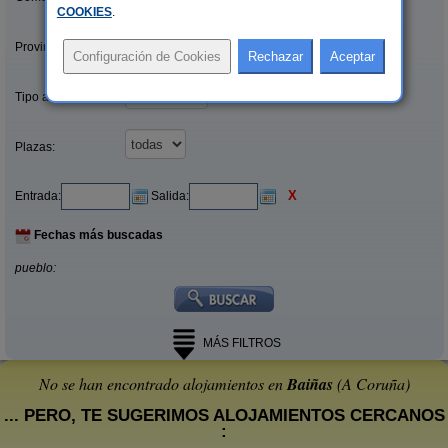
COOKIES
.
Provincias/Islas:
Tipo alquiler:
Plazas:
X
Entrada:
Salida:
Fechas más buscadas
pueblo:
MÁS FILTROS
No se han encontrado alojamientos en
Baiñas
(A Coruña)
... PERO, TE SUGERIMOS ALOJAMIENTOS CERCANOS
: