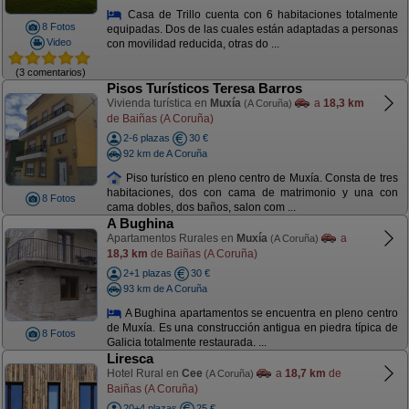
Casa de Trillo cuenta con 6 habitaciones totalmente
8 Fotos
equipadas. Dos de las cuales están adaptadas a personas
Video
con movilidad reducida, otras do ...
(3 comentarios)
Pisos Turísticos Teresa Barros
Vivienda turística en
Muxía
a
18,3 km
(A Coruña)
de Baiñas (A Coruña)
2-6 plazas
30 €
92 km de A Coruña
Piso turístico en pleno centro de Muxía. Consta de tres
habitaciones, dos con cama de matrimonio y una con
8 Fotos
cama dobles, dos baños, salon com ...
A Bughina
Apartamentos Rurales en
Muxía
a
(A Coruña)
18,3 km
de Baiñas (A Coruña)
2+1 plazas
30 €
93 km de A Coruña
A Bughina apartamentos se encuentra en pleno centro
de Muxía. Es una construcción antigua en piedra típica de
8 Fotos
Galicia totalmente restaurada. ...
Liresca
Hotel Rural en
Cee
a
18,7 km
de
(A Coruña)
Baiñas (A Coruña)
20+4 plazas
25 €