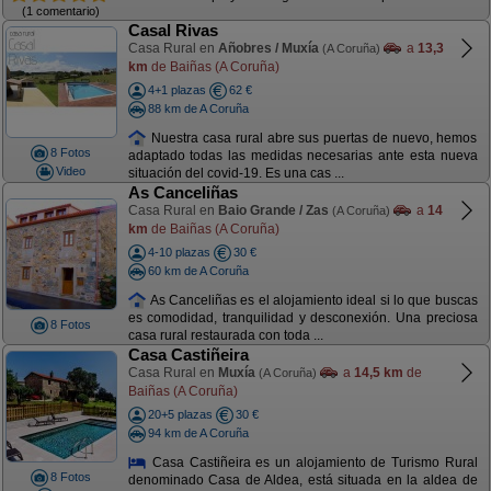
(1 comentario)
Casal Rivas
Casa Rural en
Añobres / Muxía
a
13,3
(A Coruña)
km
de Baiñas (A Coruña)
4+1 plazas
62 €
88 km de A Coruña
Nuestra casa rural abre sus puertas de nuevo, hemos
8 Fotos
adaptado todas las medidas necesarias ante esta nueva
Video
situación del covid-19. Es una cas ...
As Canceliñas
Casa Rural en
Baio Grande / Zas
a
14
(A Coruña)
km
de Baiñas (A Coruña)
4-10 plazas
30 €
60 km de A Coruña
As Canceliñas es el alojamiento ideal si lo que buscas
es comodidad, tranquilidad y desconexión. Una preciosa
8 Fotos
casa rural restaurada con toda ...
Casa Castiñeira
Casa Rural en
Muxía
a
14,5 km
de
(A Coruña)
Baiñas (A Coruña)
20+5 plazas
30 €
94 km de A Coruña
Casa Castiñeira es un alojamiento de Turismo Rural
8 Fotos
denominado Casa de Aldea, está situada en la aldea de