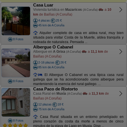
Casa Luar
Vivienda turística en
Mazaricos
a
10
(A Coruña)
km
de Baiñas (A Coruña)
4 plazas
25 €
45 km de A Coruña
Alquiler completo de casa en aldea rural, muy bien
situada para visitar Costa de la Muerte, aldea tranquila y
8 Fotos
rodeada de naturaleza. Pensada ...
Albergue O Cabanel
Albergue en
A Grixa
a
11,1 km
de
(A Coruña)
Baiñas (A Coruña)
2-16 plazas
26 €
85 km de A Coruña
El Albergue O Cabanel es una típica casa rural
gallega que se ha acondicionado como albergue pera
8 Fotos
manteniendo la esencia del rural gallego. ...
Casa Paco de Riotorto
Casa Rural en
Muxía
a
11,3 km
de
(A Coruña)
Baiñas (A Coruña)
12 plazas
18 €
75 km de A Coruña
Casa Rural situada en un entorno priveligiado en
8 Fotos
pleno corazón da costa da morte a menos de cinco
minutos de la playa de Lago en Muxia. Disp ...