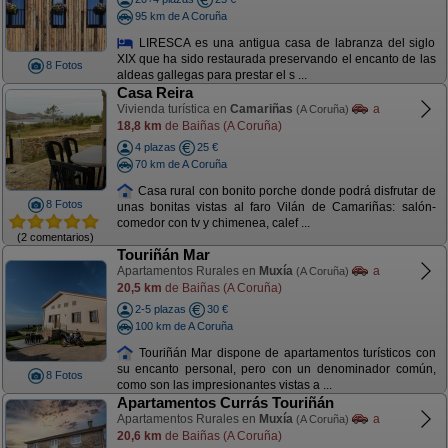
95 km de A Coruña
LIRESCA es una antigua casa de labranza del siglo
XIX que ha sido restaurada preservando el encanto de las
8 Fotos
aldeas gallegas para prestar el s ...
Casa Reira
Vivienda turística en
Camariñas
a
(A Coruña)
18,8 km
de Baiñas (A Coruña)
4 plazas
25 €
70 km de A Coruña
Casa rural con bonito porche donde podrá disfrutar de
8 Fotos
unas bonitas vistas al faro Vilán de Camariñas: salón-
comedor con tv y chimenea, calef ...
(2 comentarios)
Touriñán Mar
Apartamentos Rurales en
Muxía
a
(A Coruña)
20,5 km
de Baiñas (A Coruña)
2-5 plazas
30 €
100 km de A Coruña
Touriñán Mar dispone de apartamentos turísticos con
su encanto personal, pero con un denominador común,
8 Fotos
como son las impresionantes vistas a ...
Apartamentos Currás Touriñán
Apartamentos Rurales en
Muxía
a
(A Coruña)
20,6 km
de Baiñas (A Coruña)