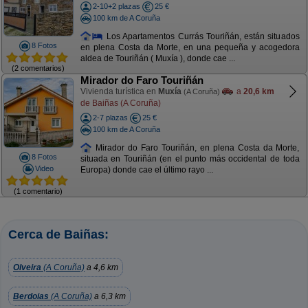
2-10+2 plazas
25 €
100 km de A Coruña
Los Apartamentos Currás Touriñán, están situados
8 Fotos
en plena Costa da Morte, en una pequeña y acogedora
aldea de Touriñán ( Muxía ), donde cae ...
(2 comentarios)
Mirador do Faro Touriñán
Vivienda turística en
Muxía
a
20,6 km
(A Coruña)
de Baiñas (A Coruña)
2-7 plazas
25 €
100 km de A Coruña
Mirador do Faro Touriñán, en plena Costa da Morte,
8 Fotos
situada en Touriñán (en el punto más occidental de toda
Video
Europa) donde cae el último rayo ...
(1 comentario)
Cerca de Baiñas:
Olveira
(A Coruña)
a 4,6 km
Berdoias
(A Coruña)
a 6,3 km