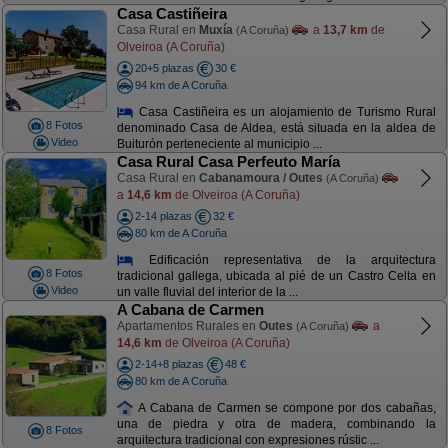
Casa Castiñeira
Casa Rural en
Muxía
a
13,7 km
de
(A Coruña)
Olveiroa (A Coruña)
20+5 plazas
30 €
94 km de A Coruña
Casa Castiñeira es un alojamiento de Turismo Rural
8 Fotos
denominado Casa de Aldea, está situada en la aldea de
Video
Buiturón perteneciente al municipio ...
Casa Rural Casa Perfeuto María
Casa Rural en
Cabanamoura / Outes
(A Coruña)
a
14,6 km
de Olveiroa (A Coruña)
2-14 plazas
32 €
80 km de A Coruña
Edificación representativa de la arquitectura
8 Fotos
tradicional gallega, ubicada al pié de un Castro Celta en
Video
un valle fluvial del interior de la ...
A Cabana de Carmen
Apartamentos Rurales en
Outes
a
(A Coruña)
14,6 km
de Olveiroa (A Coruña)
2-14+8 plazas
48 €
80 km de A Coruña
A Cabana de Carmen se compone por dos cabañas,
una de piedra y otra de madera, combinando la
8 Fotos
arquitectura tradicional con expresiones rústic ...