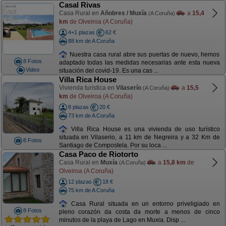
Casal Rivas
Casa Rural en
Añobres / Muxía
a
15,4
(A Coruña)
km
de Olveiroa (A Coruña)
4+1 plazas
62 €
88 km de A Coruña
Nuestra casa rural abre sus puertas de nuevo, hemos
8 Fotos
adaptado todas las medidas necesarias ante esta nueva
Video
situación del covid-19. Es una cas ...
Villa Rica House
Vivienda turística en
Vilaserío
a
15,5
(A Coruña)
km
de Olveiroa (A Coruña)
8 plazas
20 €
73 km de A Coruña
Villa Rica House es una vivienda de uso turístico
situada en Vilaserio, a 11 km de Negreira y a 32 Km de
8 Fotos
Santiago de Compostela. Por su loca ...
Casa Paco de Riotorto
Casa Rural en
Muxía
a
15,8 km
de
(A Coruña)
Olveiroa (A Coruña)
12 plazas
18 €
75 km de A Coruña
Casa Rural situada en un entorno priveligiado en
8 Fotos
pleno corazón da costa da morte a menos de cinco
minutos de la playa de Lago en Muxia. Disp ...