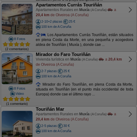
Apartamentos Currás Touriñán
Apartamentos Rurales en
Muxía
a
(A Coruña)
20,4 km
de Olveiroa (A Coruña)
2-10+2 plazas
25 €
100 km de A Coruña
Los Apartamentos Currás Touriñán, están situados
8 Fotos
en plena Costa da Morte, en una pequeña y acogedora
aldea de Touriñán ( Muxía ), donde cae ...
(2 comentarios)
Mirador do Faro Touriñán
Vivienda turística en
Muxía
a
20,4 km
(A Coruña)
de Olveiroa (A Coruña)
2-7 plazas
25 €
100 km de A Coruña
Mirador do Faro Touriñán, en plena Costa da Morte,
8 Fotos
situada en Touriñán (en el punto más occidental de toda
Video
Europa) donde cae el último rayo ...
(1 comentario)
Touriñán Mar
Apartamentos Rurales en
Muxía
a
(A Coruña)
20,4 km
de Olveiroa (A Coruña)
2-5 plazas
30 €
100 km de A Coruña