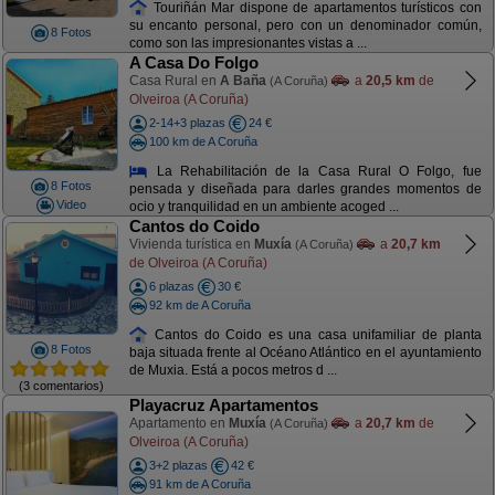
Touriñán Mar dispone de apartamentos turísticos con
su encanto personal, pero con un denominador común,
8 Fotos
como son las impresionantes vistas a ...
A Casa Do Folgo
Casa Rural en
A Baña
a
20,5 km
de
(A Coruña)
Olveiroa (A Coruña)
2-14+3 plazas
24 €
100 km de A Coruña
La Rehabilitación de la Casa Rural O Folgo, fue
8 Fotos
pensada y diseñada para darles grandes momentos de
Video
ocio y tranquilidad en un ambiente acoged ...
Cantos do Coido
Vivienda turística en
Muxía
a
20,7 km
(A Coruña)
de Olveiroa (A Coruña)
6 plazas
30 €
92 km de A Coruña
Cantos do Coido es una casa unifamiliar de planta
8 Fotos
baja situada frente al Océano Atlántico en el ayuntamiento
de Muxia. Está a pocos metros d ...
(3 comentarios)
Playacruz Apartamentos
Apartamento en
Muxía
a
20,7 km
de
(A Coruña)
Olveiroa (A Coruña)
3+2 plazas
42 €
91 km de A Coruña