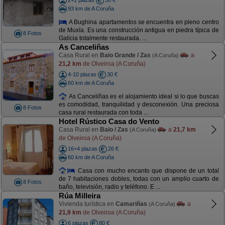
2+1 plazas
30 €
93 km de A Coruña
A Bughina apartamentos se encuentra en pleno centro
de Muxía. Es una construcción antigua en piedra típica de
8 Fotos
Galicia totalmente restaurada. ...
As Canceliñas
Casa Rural en
Baio Grande / Zas
a
(A Coruña)
21,2 km
de Olveiroa (A Coruña)
4-10 plazas
30 €
60 km de A Coruña
As Canceliñas es el alojamiento ideal si lo que buscas
es comodidad, tranquilidad y desconexión. Una preciosa
8 Fotos
casa rural restaurada con toda ...
Hotel Rústico Casa do Vento
Casa Rural en
Baio / Zas
a
21,7 km
(A Coruña)
de Olveiroa (A Coruña)
16+4 plazas
26 €
60 km de A Coruña
Casa con mucho encanto que dispone de un total
de 7 habitaciones dobles, todas con un amplio cuarto de
8 Fotos
baño, televisión, radio y teléfono. E ...
Rúa Milleira
Vivienda turística en
Camariñas
a
(A Coruña)
21,9 km
de Olveiroa (A Coruña)
6 plazas
80 €