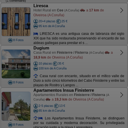
(1 comentario)
Liresca
Hotel Rural en
Cee
a
17 km
de
(A Coruña)
Olveiroa (A Coruña)
20+4 plazas
25 €
95 km de A Coruña
LIRESCA es una antigua casa de labranza del siglo
XIX que ha sido restaurada preservando el encanto de las
8 Fotos
aldeas gallegas para prestar el s ...
Dugium
Casa Rural en
Finisterre / Fisterra
a
(A Coruña)
18,9 km
de Olveiroa (A Coruña)
10 plazas
35 €
100 km de A Coruña
Casa rural con encanto, situado en el mítico valle de
Duio a solo cinco kilometros del Cabo Finisterre y entre las
8 Fotos
playas de Rostro y Langos ...
Apartamentos Insua Finisterre
Apartamentos Rurales en
Finisterre / Fisterra
(A
a
19,3 km
de Olveiroa (A Coruña)
Coruña)
2-5 plazas
13 €
85 km de A Coruña
Los Apartamentos Insua Finisterre, se distinguen
por su cuidada y moderna decoración. Su privilegiada
8 Fotos
ubicación junto a la playa Langosteira ...