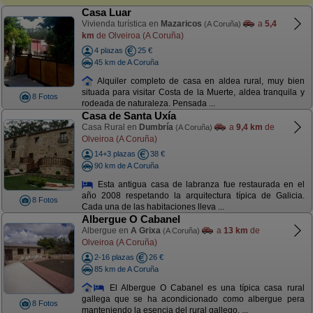
Casa Luar
Vivienda turística en
Mazaricos
a
5,4
(A Coruña)
km
de Olveiroa (A Coruña)
4 plazas
25 €
45 km de A Coruña
Alquiler completo de casa en aldea rural, muy bien
situada para visitar Costa de la Muerte, aldea tranquila y
8 Fotos
rodeada de naturaleza. Pensada ...
Casa de Santa Uxía
Casa Rural en
Dumbría
a
9,4 km
de
(A Coruña)
Olveiroa (A Coruña)
14+3 plazas
38 €
90 km de A Coruña
Esta antigua casa de labranza fue restaurada en el
año 2008 respetando la arquitectura típica de Galicia.
8 Fotos
Cada una de las habitaciones lleva ...
Albergue O Cabanel
Albergue en
A Grixa
a
13 km
de
(A Coruña)
Olveiroa (A Coruña)
2-16 plazas
26 €
85 km de A Coruña
El Albergue O Cabanel es una típica casa rural
gallega que se ha acondicionado como albergue pera
8 Fotos
manteniendo la esencia del rural gallego. ...