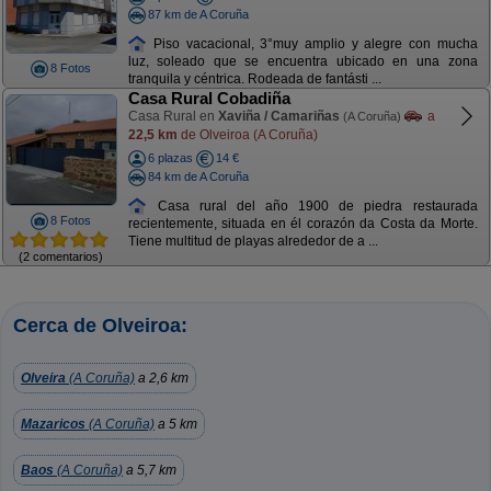
87 km de A Coruña
Piso vacacional, 3°muy amplio y alegre con mucha
luz, soleado que se encuentra ubicado en una zona
8 Fotos
tranquila y céntrica. Rodeada de fantásti ...
Casa Rural Cobadiña
Casa Rural en
Xaviña / Camariñas
a
(A Coruña)
22,5 km
de Olveiroa (A Coruña)
6 plazas
14 €
84 km de A Coruña
Casa rural del año 1900 de piedra restaurada
8 Fotos
recientemente, situada en él corazón da Costa da Morte.
Tiene multitud de playas alrededor de a ...
(2 comentarios)
Cerca de Olveiroa:
Olveira
(A Coruña)
a 2,6 km
Mazaricos
(A Coruña)
a 5 km
Baos
(A Coruña)
a 5,7 km