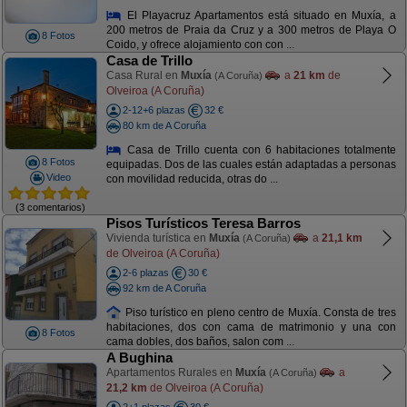
El Playacruz Apartamentos está situado en Muxía, a
200 metros de Praia da Cruz y a 300 metros de Playa O
8 Fotos
Coido, y ofrece alojamiento con con ...
Casa de Trillo
Casa Rural en
Muxía
a
21 km
de
(A Coruña)
Olveiroa (A Coruña)
2-12+6 plazas
32 €
80 km de A Coruña
Casa de Trillo cuenta con 6 habitaciones totalmente
8 Fotos
equipadas. Dos de las cuales están adaptadas a personas
Video
con movilidad reducida, otras do ...
(3 comentarios)
Pisos Turísticos Teresa Barros
Vivienda turística en
Muxía
a
21,1 km
(A Coruña)
de Olveiroa (A Coruña)
2-6 plazas
30 €
92 km de A Coruña
Piso turístico en pleno centro de Muxía. Consta de tres
habitaciones, dos con cama de matrimonio y una con
8 Fotos
cama dobles, dos baños, salon com ...
A Bughina
Apartamentos Rurales en
Muxía
a
(A Coruña)
21,2 km
de Olveiroa (A Coruña)