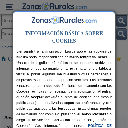
INFORMACIÓN BÁSICA SOBRE
COOKIES
Alojamientos
>
Galicia
>
A Coruña
> Olveiroa
Bienvenid@ a la información básica sobre las cookies de
Casas Rurales cerca de Olveiroa
nuestro portal responsabilidad de
Mario Temprado Casas
.
Una cookie o galleta informática es un pequeño archivo de
información que se guarda en tu pc, smartphone o tablet al
visitar el portal. Algunas son nuestras y otras pertenecen a
empresas externas que nos prestan servicios. Las activadas
y necesarias para que todo funcione correctamente son las
Cookies Técnicas y no necesitan de tu autorización. Al pulsar
el botón
Aceptar
activarás el resto de cookies (analíticas y
Casa Rural Antón Veiras
H
rs.
13+2 pers.
publicitarias), personalizadas según tus preferencias y con
 €
25 €
Poulo (A Coruña)
desde
publicidad ajustada a tus búsquedas. Estas últimas puedes
desactivarlas por completo pulsando el botón
Rechazar
o
Buscar
elegir su activación/desactivación desde “Configuración de
Cookies”. Más información en nuestra
POLÍTICA DE
Comunidades: