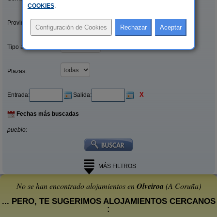
COOKIES
.
Provincias/Islas:
Tipo alquiler:
Plazas:
X
Entrada:
Salida:
Fechas más buscadas
pueblo:
MÁS FILTROS
No se han encontrado alojamientos en
Olveiroa
(A Coruña)
... PERO, TE SUGERIMOS ALOJAMIENTOS CERCANOS
: