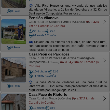
Villa Rica House es una vivienda de uso turístico
situada en Vilaserio, a 11 km de Negreira y a 32 Km de
8 Fotos
Santiago de Compostela. Por su loca ...
Pensión Vilanova
Casa Rural en
Sigüeiro / Oroso
a
32,9
(A Coruña)
km
de Carballo (A Coruña)
30 plazas
25 €
87 km de A Coruña
Situado en las afueras del pueblo, en una zona rural,
con habitaciones confortables, con baño privado y todos
8 Fotos
los servicios para dar un buen ...
Casa Peón de Pardaces
Casa Rural en
Pardaces de Arriba / Santiago de
Compostela
a
34,7 km
de Carballo (A
(A Coruña)
Coruña)
10+1 plazas
22 €
76 km de A Coruña
La casa Peón de Pardaces es una casa rural de
8 Fotos
labranza del S. XVII restaurada preservando el alma de la
arquitectura popular gallega, la cas ...
Casa Paco de Riotorto
Casa Rural en
Muxía
a
37,7 km
de
(A Coruña)
Carballo (A Coruña)
12 plazas
18 €