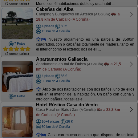
(3 comentarios)
Morte, con 6 habitaciones dobles y una habit ...
Cabañas del Alba
Camping y Bungalows en
Arteixo
a
(A Coruña)
18,8 km
de Carballo (A Coruña)
4 plazas
30 €
13 km de A Coruña
Nuestro alojamiento es una parcela de 3500m
7 Fotos
cuadrados, con 6 cabañas totalmente de madera, tanto en
el interior como el exterior, dos de ell ...
(2 comentarios)
Apartamentos Gallaecia
Apartamento en
Val do Dubra
a
21,5
(A Coruña)
km
de Carballo (A Coruña)
4 plazas
36 €
55 km de A Coruña
Ático de dos habitaciones con dos baños, uno de ellos
está en el interior de la habitación. Un baño con ducha y
8 Fotos
otro con bañera, todas las e ...
Hotel Rústico Casa do Vento
Casa Rural en
Baio / Zas
a
22,3 km
(A Coruña)
de Carballo (A Coruña)
16+4 plazas
26 €
60 km de A Coruña
Casa con mucho encanto que dispone de un total