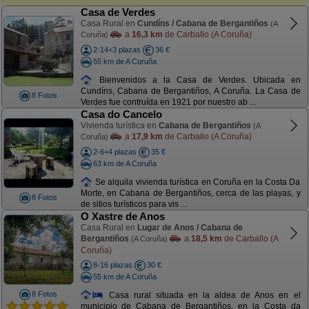
Casa de Verdes
Casa Rural en
Cundíns / Cabana de Bergantiños
(A
a
16,3 km
de Carballo (A Coruña)
Coruña)
2-14+3 plazas
36 €
55 km de A Coruña
Bienvenidos a la Casa de Verdes. Ubicada en
Cundíns, Cabana de Bergantiños, A Coruña. La Casa de
8 Fotos
Verdes fue contruída en 1921 por nuestro ab ...
Casa do Cancelo
Vivienda turística en
Cabana de Bergantiños
(A
a
17,9 km
de Carballo (A Coruña)
Coruña)
2-6+4 plazas
35 €
63 km de A Coruña
Se alquila vivienda turística en Coruña en la Costa Da
Morte, en Cabana de Bergantiños, cerca de las playas, y
8 Fotos
de sitios turísticos para vis ...
O Xastre de Anos
Casa Rural en
Lugar de Anos / Cabana de
Bergantiños
a
18,5 km
de Carballo (A
(A Coruña)
Coruña)
8-16 plazas
30 €
55 km de A Coruña
8 Fotos
Casa rural situada en la aldea de Anos en el
municipio de Cabana de Bergantiños, en la Costa da