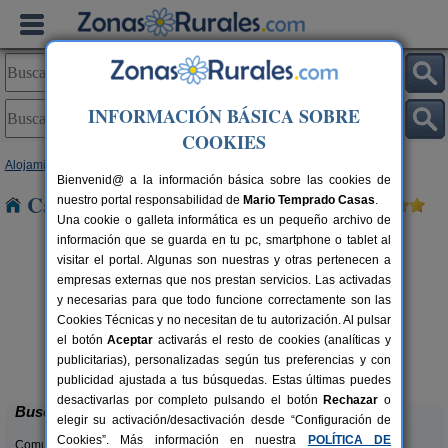
INFORMACIÓN BÁSICA SOBRE
COOKIES
Alojamientos
>
Galicia
>
A Coruña
> Carballo
Bienvenid@ a la información básica sobre las cookies de
Casas Rurales cerca de Carballo
nuestro portal responsabilidad de
Mario Temprado Casas
.
Una cookie o galleta informática es un pequeño archivo de
información que se guarda en tu pc, smartphone o tablet al
visitar el portal. Algunas son nuestras y otras pertenecen a
empresas externas que nos prestan servicios. Las activadas
y necesarias para que todo funcione correctamente son las
Cookies Técnicas y no necesitan de tu autorización. Al pulsar
el botón
Aceptar
activarás el resto de cookies (analíticas y
Casa Castiñeira
rs.
20+5 pers.
publicitarias), personalizadas según tus preferencias y con
 €
30 €
Muxía (A Coruña)
desde
publicidad ajustada a tus búsquedas. Estas últimas puedes
desactivarlas por completo pulsando el botón
Rechazar
o
Buscar
elegir su activación/desactivación desde “Configuración de
Cookies”. Más información en nuestra
POLÍTICA DE
Comunidades: