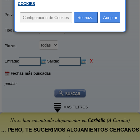
COOKIES
.
Provincias/Islas:
Tipo alquiler:
Plazas:
X
Entrada:
Salida:
Fechas más buscadas
pueblo:
MÁS FILTROS
No se han encontrado alojamientos en
Carballo
(A Coruña)
... PERO, TE SUGERIMOS ALOJAMIENTOS CERCANOS
: