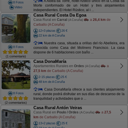
A Aldea da Torre, hotel rústico único en la Costa da
8 Fotos
Morte conformado de un Hotel y tres alojamientos
Video
independientes. El Hotel Rústico, al i ...
Casa Rural Costa Da Egoa
Casa Rural en
Carral
a
26,4 km
de
(A Coruña)
Carballo (A Coruña)
12+3 plazas
26 €
22 km de A Coruña
Nuestra casa, situada a orillas del río Abelleira, era
8 Fotos
conocida como Casa del Molinero Francisco. La casa
dispone de 6 habitaciones con baño ...
(1 comentario)
Casa DonaMaría
Apartamentos Rurales en
Ordes
a
(A Coruña)
27,5 km
de Carballo (A Coruña)
2-15 plazas
25 €
48 km de A Coruña
Casa DonaMaría ofrece a sus clientes alojamiento
8 Fotos
rural, donde podrá disfrutar en sus días de descanso de la
tranquilidad y actividades que o ...
(2 comentarios)
Casa Rural Antón Veiras
Casa Rural en
Poulo / Ordes
a
27,5
(A Coruña)
km
de Carballo (A Coruña)
13+2 plazas
25 €
23 km de A Coruña