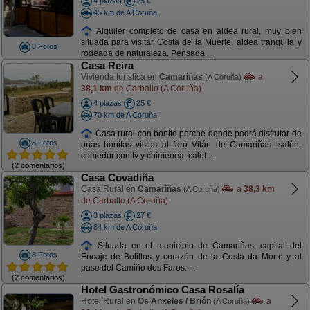
4 plazas
25 €
45 km de A Coruña
Alquiler completo de casa en aldea rural, muy bien
situada para visitar Costa de la Muerte, aldea tranquila y
8 Fotos
rodeada de naturaleza. Pensada ...
Casa Reira
Vivienda turística en
Camariñas
a
(A Coruña)
38,1 km
de Carballo (A Coruña)
4 plazas
25 €
70 km de A Coruña
Casa rural con bonito porche donde podrá disfrutar de
8 Fotos
unas bonitas vistas al faro Vilán de Camariñas: salón-
comedor con tv y chimenea, calef ...
(2 comentarios)
Casa Covadiña
Casa Rural en
Camariñas
a
38,3 km
(A Coruña)
de Carballo (A Coruña)
3 plazas
27 €
84 km de A Coruña
Situada en el municipio de Camariñas, capital del
8 Fotos
Encaje de Bolillos y corazón de la Costa da Morte y al
paso del Camiño dos Faros. ...
(2 comentarios)
Hotel Gastronómico Casa Rosalía
Hotel Rural en
Os Anxeles / Brión
a
(A Coruña)