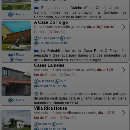
En la aldea del Outeiro (Poulo-Ordes), al pie del
Camino Ingles de perigrinación a Santiago de
8 Fotos
Compostela, a 2 km de la Villa de Ordes, a 1, ...
A Casa Do Folgo
Casa Rural en
A Baña
a
30,7 km
de
(A Coruña)
Carballo (A Coruña)
2-14+3 plazas
24 €
100 km de A Coruña
La Rehabilitación de la Casa Rural O Folgo, fue
8 Fotos
pensada y diseñada para darles grandes momentos de
Video
ocio y tranquilidad en un ambiente acoged ...
Casas Lamelas
Vivienda turística en
Cambre
a
31,5
(A Coruña)
km
de Carballo (A Coruña)
6-8 plazas
27 €
20 km de A Coruña
Se trata de un complejo de dos casas típicas gallegas
de piedra destinadas para el turismo vacacional, en plena
8 Fotos
naturaleza, situada en Stª M ...
Villa Rica House
Vivienda turística en
Vilaserío
a
32,5
(A Coruña)
km
de Carballo (A Coruña)
8 plazas
20 €
73 km de A Coruña