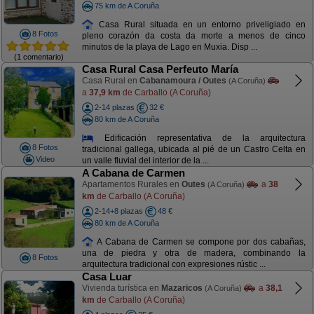
75 km de A Coruña
Casa Rural situada en un entorno priveligiado en
8 Fotos
pleno corazón da costa da morte a menos de cinco
minutos de la playa de Lago en Muxia. Disp ...
(1 comentario)
Casa Rural Casa Perfeuto María
Casa Rural en
Cabanamoura / Outes
(A Coruña)
a
37,9 km
de Carballo (A Coruña)
2-14 plazas
32 €
80 km de A Coruña
Edificación representativa de la arquitectura
8 Fotos
tradicional gallega, ubicada al pié de un Castro Celta en
Video
un valle fluvial del interior de la ...
A Cabana de Carmen
Apartamentos Rurales en
Outes
a
38
(A Coruña)
km
de Carballo (A Coruña)
2-14+8 plazas
48 €
80 km de A Coruña
A Cabana de Carmen se compone por dos cabañas,
una de piedra y otra de madera, combinando la
8 Fotos
arquitectura tradicional con expresiones rústic ...
Casa Luar
Vivienda turística en
Mazaricos
a
38,1
(A Coruña)
km
de Carballo (A Coruña)