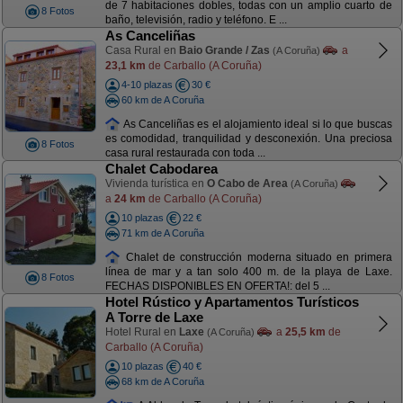
de 7 habitaciones dobles, todas con un amplio cuarto de
8 Fotos
baño, televisión, radio y teléfono. E ...
As Canceliñas
Casa Rural en
Baio Grande / Zas
a
(A Coruña)
23,1 km
de Carballo (A Coruña)
4-10 plazas
30 €
60 km de A Coruña
As Canceliñas es el alojamiento ideal si lo que buscas
es comodidad, tranquilidad y desconexión. Una preciosa
8 Fotos
casa rural restaurada con toda ...
Chalet Cabodarea
Vivienda turística en
O Cabo de Area
(A Coruña)
a
24 km
de Carballo (A Coruña)
10 plazas
22 €
71 km de A Coruña
Chalet de construcción moderna situado en primera
línea de mar y a tan solo 400 m. de la playa de Laxe.
8 Fotos
FECHAS DISPONIBLES EN OFERTA!: del 5 ...
Hotel Rústico y Apartamentos Turísticos
A Torre de Laxe
Hotel Rural en
Laxe
a
25,5 km
de
(A Coruña)
Carballo (A Coruña)
10 plazas
40 €
68 km de A Coruña