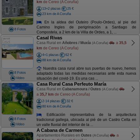
km
de Cereo (A Coruña)
13+2 plazas
25 €
23 km de A Coruña
En la aldea del Outeiro (Poulo-Ordes), al pie del
Camino Ingles de perigrinación a Santiago de
8 Fotos
Compostela, a 2 km de la Villa de Ordes, a 1, ...
Casal Rivas
Casa Rural en
Añobres / Muxía
a
35,5
(A Coruña)
km
de Cereo (A Coruña)
4+1 plazas
62 €
88 km de A Coruña
Nuestra casa rural abre sus puertas de nuevo, hemos
8 Fotos
adaptado todas las medidas necesarias ante esta nueva
Video
situación del covid-19. Es una cas ...
Casa Rural Casa Perfeuto María
Casa Rural en
Cabanamoura / Outes
(A Coruña)
a
35,7 km
de Cereo (A Coruña)
2-14 plazas
32 €
80 km de A Coruña
Edificación representativa de la arquitectura
8 Fotos
tradicional gallega, ubicada al pié de un Castro Celta en
Video
un valle fluvial del interior de la ...
A Cabana de Carmen
Apartamentos Rurales en
Outes
a
(A Coruña)