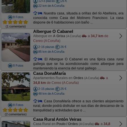
12+3 plazas
26 €
22 km de A Coruña
Nuestra casa, situada a orillas del río Abelleira, era
8 Fotos
conocida como Casa del Molinero Francisco. La casa
dispone de 6 habitaciones con baño ...
(1 comentario)
Albergue O Cabanel
Albergue en
A Grixa
a
34,7 km
de
(A Coruña)
Cereo (A Coruña)
2-16 plazas
26 €
85 km de A Coruña
El Albergue O Cabanel es una típica casa rural
gallega que se ha acondicionado como albergue pera
8 Fotos
manteniendo la esencia del rural gallego. ...
Casa DonaMaría
Apartamentos Rurales en
Ordes
a
(A Coruña)
34,8 km
de Cereo (A Coruña)
2-15 plazas
25 €
48 km de A Coruña
Casa DonaMaría ofrece a sus clientes alojamiento
8 Fotos
rural, donde podrá disfrutar en sus días de descanso de la
tranquilidad y actividades que o ...
(2 comentarios)
Casa Rural Antón Veiras
Casa Rural en
Poulo / Ordes
a
34,8
(A Coruña)