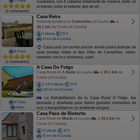
7 Fotos
cuadrados, con 6 cabañas totalmente de madera, tanto en
el interior como el exterior, dos de ell ...
(2 comentarios)
Casa Reira
Vivienda turística en
Camariñas
a
(A Coruña)
30,1 km
de Cereo (A Coruña)
4 plazas
25 €
70 km de A Coruña
Casa rural con bonito porche donde podrá disfrutar de
8 Fotos
unas bonitas vistas al faro Vilán de Camariñas: salón-
comedor con tv y chimenea, calef ...
(2 comentarios)
A Casa Do Folgo
Casa Rural en
A Baña
a
30,1 km
de
(A Coruña)
Cereo (A Coruña)
2-14+3 plazas
24 €
100 km de A Coruña
La Rehabilitación de la Casa Rural O Folgo, fue
8 Fotos
pensada y diseñada para darles grandes momentos de
Video
ocio y tranquilidad en un ambiente acoged ...
Casa Paco de Riotorto
Casa Rural en
Muxía
a
30,3 km
de
(A Coruña)
Cereo (A Coruña)
12 plazas
18 €
75 km de A Coruña