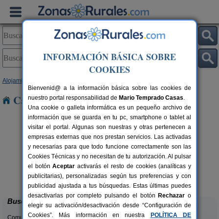
INFORMACIÓN BÁSICA SOBRE
COOKIES
Alojamientos
>
Galicia
>
A Coruña
> Cereo
Bienvenid@ a la información básica sobre las cookies de
Casas Rurales cerca de Cereo
nuestro portal responsabilidad de
Mario Temprado Casas
.
Una cookie o galleta informática es un pequeño archivo de
información que se guarda en tu pc, smartphone o tablet al
visitar el portal. Algunas son nuestras y otras pertenecen a
empresas externas que nos prestan servicios. Las activadas
y necesarias para que todo funcione correctamente son las
Cookies Técnicas y no necesitan de tu autorización. Al pulsar
el botón
Aceptar
activarás el resto de cookies (analíticas y
Casa de Marcelo
rs.
8+2 pers.
publicitarias), personalizadas según tus preferencias y con
 €
26 €
Padrón (A Coruña)
desde
publicidad ajustada a tus búsquedas. Estas últimas puedes
desactivarlas por completo pulsando el botón
Rechazar
o
Buscar
elegir su activación/desactivación desde “Configuración de
Cookies”. Más información en nuestra
POLÍTICA DE
Comunidades: