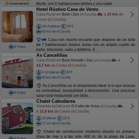
(3 comentarios)
Morte, con 6 habitaciones dobles y una habit ...
Hotel Rústico Casa do Vento
Casa Rural en
Baio / Zas
a
15 km
de
(A Coruña)
Cereo (A Coruña)
16+4 plazas
26 €
60 km de A Coruña
Casa con mucho encanto que dispone de un total
de 7 habitaciones dobles, todas con un amplio cuarto de
8 Fotos
baño, televisión, radio y teléfono. E ...
As Canceliñas
Casa Rural en
Baio Grande / Zas
a
(A Coruña)
15,7 km
de Cereo (A Coruña)
4-10 plazas
30 €
60 km de A Coruña
As Canceliñas es el alojamiento ideal si lo que buscas
es comodidad, tranquilidad y desconexión. Una preciosa
8 Fotos
casa rural restaurada con toda ...
Chalet Cabodarea
Vivienda turística en
O Cabo de Area
(A Coruña)
a
15,8 km
de Cereo (A Coruña)
10 plazas
22 €
71 km de A Coruña
Chalet de construcción moderna situado en primera
línea de mar y a tan solo 400 m. de la playa de Laxe.
8 Fotos