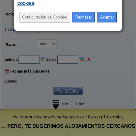
COOKIES
.
Provincias/Islas:
Tipo alquiler:
Plazas:
X
Entrada:
Salida:
Fechas más buscadas
pueblo:
MÁS FILTROS
No se han encontrado alojamientos en
Cereo
(A Coruña)
... PERO, TE SUGERIMOS ALOJAMIENTOS CERCANOS
: