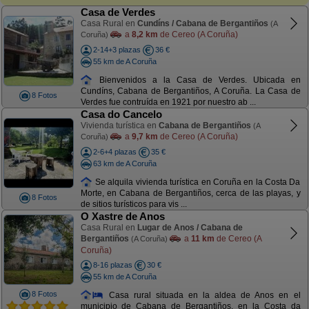
Casa de Verdes
Casa Rural en
Cundíns / Cabana de Bergantiños
(A
a
8,2 km
de Cereo (A Coruña)
Coruña)
2-14+3 plazas
36 €
55 km de A Coruña
Bienvenidos a la Casa de Verdes. Ubicada en
Cundíns, Cabana de Bergantiños, A Coruña. La Casa de
8 Fotos
Verdes fue contruída en 1921 por nuestro ab ...
Casa do Cancelo
Vivienda turística en
Cabana de Bergantiños
(A
a
9,7 km
de Cereo (A Coruña)
Coruña)
2-6+4 plazas
35 €
63 km de A Coruña
Se alquila vivienda turística en Coruña en la Costa Da
Morte, en Cabana de Bergantiños, cerca de las playas, y
8 Fotos
de sitios turísticos para vis ...
O Xastre de Anos
Casa Rural en
Lugar de Anos / Cabana de
Bergantiños
a
11 km
de Cereo (A
(A Coruña)
Coruña)
8-16 plazas
30 €
55 km de A Coruña
8 Fotos
Casa rural situada en la aldea de Anos en el
municipio de Cabana de Bergantiños, en la Costa da