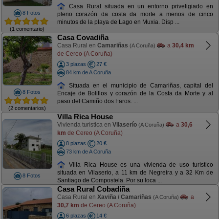
Casa Rural situada en un entorno priveligiado en
8 Fotos
pleno corazón da costa da morte a menos de cinco
minutos de la playa de Lago en Muxia. Disp ...
(1 comentario)
Casa Covadiña
Casa Rural en
Camariñas
a
30,4 km
(A Coruña)
de Cereo (A Coruña)
3 plazas
27 €
84 km de A Coruña
Situada en el municipio de Camariñas, capital del
8 Fotos
Encaje de Bolillos y corazón de la Costa da Morte y al
paso del Camiño dos Faros. ...
(2 comentarios)
Villa Rica House
Vivienda turística en
Vilaserío
a
30,6
(A Coruña)
km
de Cereo (A Coruña)
8 plazas
20 €
73 km de A Coruña
Villa Rica House es una vivienda de uso turístico
situada en Vilaserio, a 11 km de Negreira y a 32 Km de
8 Fotos
Santiago de Compostela. Por su loca ...
Casa Rural Cobadiña
Casa Rural en
Xaviña / Camariñas
a
(A Coruña)
30,7 km
de Cereo (A Coruña)
6 plazas
14 €