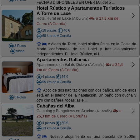
FECHAS DISPONIBLES EN OFERTA!: del 5 ...
Hotel Rústico y Apartamentos Turísticos
A Torre de Laxe
Hotel Rural en
Laxe
a
17,3 km
de
(A Coruña)
Cereo (A Coruña)
10 plazas
40 €
68 km de A Coruña
A Aldea da Torre, hotel rústico único en la Costa da
8 Fotos
Morte conformado de un Hotel y tres alojamientos
Video
independientes. El Hotel Rústico, al i ...
Apartamentos Gallaecia
Apartamento en
Val do Dubra
a
24,4
(A Coruña)
km
de Cereo (A Coruña)
4 plazas
36 €
55 km de A Coruña
Ático de dos habitaciones con dos baños, uno de ellos
está en el interior de la habitación. Un baño con ducha y
8 Fotos
otro con bañera, todas las e ...
Cabañas del Alba
Camping y Bungalows en
Arteixo
a
(A Coruña)
25,3 km
de Cereo (A Coruña)
4 plazas
30 €
13 km de A Coruña
Nuestro alojamiento es una parcela de 3500m