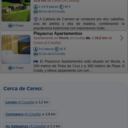
35,9 km
de Cereo (A Coruña)
2-14+8 plazas
48 €
80 km de A Coruña
A Cabana de Carmen se compone por dos cabañas,
una de piedra y otra de madera, combinando la
8 Fotos
arquitectura tradicional con expresiones rústic ...
Playacruz Apartamentos
Apartamento en
Muxía
a
36,6 km
de
(A Coruña)
Cereo (A Coruña)
3+2 plazas
42 €
91 km de A Coruña
El Playacruz Apartamentos está situado en Muxía, a
200 metros de Praia da Cruz y a 300 metros de Playa O
8 Fotos
Coido, y ofrece alojamiento con con ...
Cerca de Cereo:
Leston
(A Coruña)
a 3,2 km
Coristanco
(A Coruña)
a 3,8 km
As Salgueiras
(A Coruña)
a 5,3 km