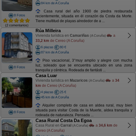
84 km de A Coruña
Casa rural del año 1900 de piedra restaurada
8 Fotos
recientemente, situada en él corazón da Costa da Morte.
Tiene multitud de playas alrededor de a ...
(2 comentarios)
Rúa Milleira
Vivienda turística en
Camariñas
a
(A Coruña)
33,2 km
de Cereo (A Coruña)
6 plazas
80 €
87 km de A Coruña
Piso vacacional, 3°muy amplio y alegre con mucha
luz, soleado que se encuentra ubicado en una zona
8 Fotos
tranquila y céntrica. Rodeada de fantásti ...
Casa Luar
Vivienda turística en
Mazaricos
a
34
(A Coruña)
km
de Cereo (A Coruña)
4 plazas
25 €
45 km de A Coruña
Alquiler completo de casa en aldea rural, muy bien
situada para visitar Costa de la Muerte, aldea tranquila y
8 Fotos
rodeada de naturaleza. Pensada ...
Casa Rural Costa Da Egoa
Casa Rural en
Carral
a
34,6 km
de
(A Coruña)
Cereo (A Coruña)