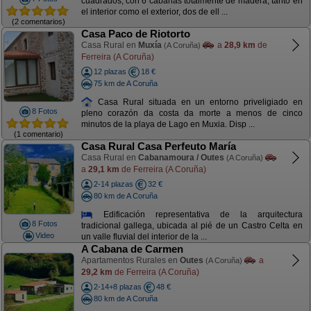
cuadrados, con 6 cabañas totalmente de madera, tanto en
el interior como el exterior, dos de ell ...
(2 comentarios)
Casa Paco de Riotorto
Casa Rural en
Muxía
a
28,9 km
de
(A Coruña)
Ferreira (A Coruña)
12 plazas
18 €
75 km de A Coruña
Casa Rural situada en un entorno priveligiado en
8 Fotos
pleno corazón da costa da morte a menos de cinco
minutos de la playa de Lago en Muxia. Disp ...
(1 comentario)
Casa Rural Casa Perfeuto María
Casa Rural en
Cabanamoura / Outes
(A Coruña)
a
29,1 km
de Ferreira (A Coruña)
2-14 plazas
32 €
80 km de A Coruña
Edificación representativa de la arquitectura
8 Fotos
tradicional gallega, ubicada al pié de un Castro Celta en
Video
un valle fluvial del interior de la ...
A Cabana de Carmen
Apartamentos Rurales en
Outes
a
(A Coruña)
29,2 km
de Ferreira (A Coruña)
2-14+8 plazas
48 €
80 km de A Coruña