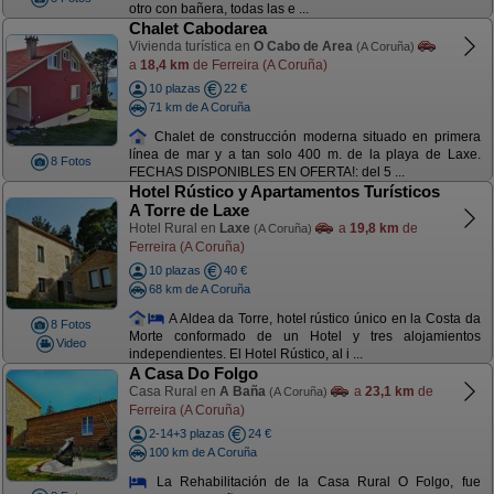
otro con bañera, todas las e ...
Chalet Cabodarea
Vivienda turística en
O Cabo de Area
(A Coruña)
a
18,4 km
de Ferreira (A Coruña)
10 plazas
22 €
71 km de A Coruña
Chalet de construcción moderna situado en primera
línea de mar y a tan solo 400 m. de la playa de Laxe.
8 Fotos
FECHAS DISPONIBLES EN OFERTA!: del 5 ...
Hotel Rústico y Apartamentos Turísticos
A Torre de Laxe
Hotel Rural en
Laxe
a
19,8 km
de
(A Coruña)
Ferreira (A Coruña)
10 plazas
40 €
68 km de A Coruña
A Aldea da Torre, hotel rústico único en la Costa da
8 Fotos
Morte conformado de un Hotel y tres alojamientos
Video
independientes. El Hotel Rústico, al i ...
A Casa Do Folgo
Casa Rural en
A Baña
a
23,1 km
de
(A Coruña)
Ferreira (A Coruña)
2-14+3 plazas
24 €
100 km de A Coruña
La Rehabilitación de la Casa Rural O Folgo, fue