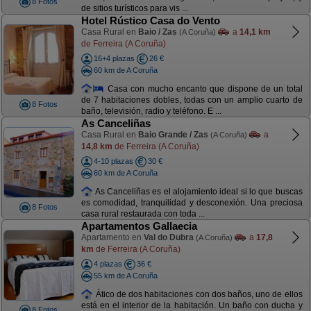
8 Fotos
de sitios turísticos para vis ...
Hotel Rústico Casa do Vento
Casa Rural en
Baio / Zas
a
14,1 km
(A Coruña)
de Ferreira (A Coruña)
16+4 plazas
26 €
60 km de A Coruña
Casa con mucho encanto que dispone de un total
de 7 habitaciones dobles, todas con un amplio cuarto de
8 Fotos
baño, televisión, radio y teléfono. E ...
As Canceliñas
Casa Rural en
Baio Grande / Zas
a
(A Coruña)
14,8 km
de Ferreira (A Coruña)
4-10 plazas
30 €
60 km de A Coruña
As Canceliñas es el alojamiento ideal si lo que buscas
es comodidad, tranquilidad y desconexión. Una preciosa
8 Fotos
casa rural restaurada con toda ...
Apartamentos Gallaecia
Apartamento en
Val do Dubra
a
17,8
(A Coruña)
km
de Ferreira (A Coruña)
4 plazas
36 €
55 km de A Coruña
Ático de dos habitaciones con dos baños, uno de ellos
está en el interior de la habitación. Un baño con ducha y
8 Fotos