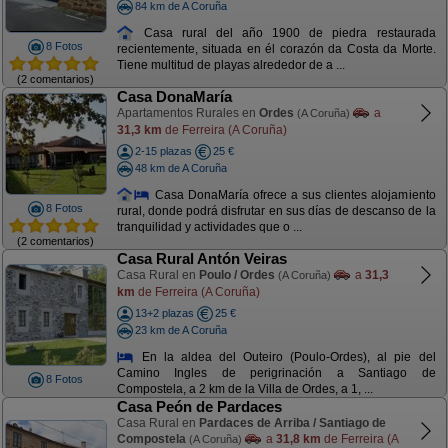
84 km de A Coruña
Casa rural del año 1900 de piedra restaurada
8 Fotos
recientemente, situada en él corazón da Costa da Morte.
Tiene multitud de playas alrededor de a ...
(2 comentarios)
Casa DonaMaría
Apartamentos Rurales en
Ordes
a
(A Coruña)
31,3 km
de Ferreira (A Coruña)
2-15 plazas
25 €
48 km de A Coruña
Casa DonaMaría ofrece a sus clientes alojamiento
8 Fotos
rural, donde podrá disfrutar en sus días de descanso de la
tranquilidad y actividades que o ...
(2 comentarios)
Casa Rural Antón Veiras
Casa Rural en
Poulo / Ordes
a
31,3
(A Coruña)
km
de Ferreira (A Coruña)
13+2 plazas
25 €
23 km de A Coruña
En la aldea del Outeiro (Poulo-Ordes), al pie del
Camino Ingles de perigrinación a Santiago de
8 Fotos
Compostela, a 2 km de la Villa de Ordes, a 1, ...
Casa Peón de Pardaces
Casa Rural en
Pardaces de Arriba / Santiago de
Compostela
a
31,8 km
de Ferreira (A
(A Coruña)