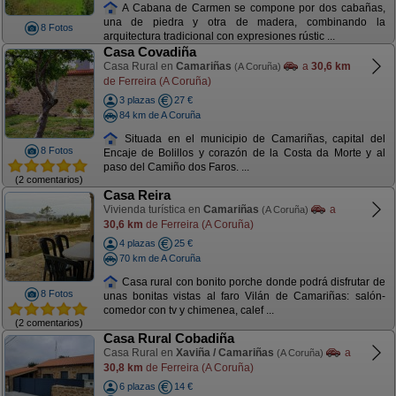
A Cabana de Carmen se compone por dos cabañas,
una de piedra y otra de madera, combinando la
8 Fotos
arquitectura tradicional con expresiones rústic ...
Casa Covadiña
Casa Rural en
Camariñas
a
30,6 km
(A Coruña)
de Ferreira (A Coruña)
3 plazas
27 €
84 km de A Coruña
Situada en el municipio de Camariñas, capital del
8 Fotos
Encaje de Bolillos y corazón de la Costa da Morte y al
paso del Camiño dos Faros. ...
(2 comentarios)
Casa Reira
Vivienda turística en
Camariñas
a
(A Coruña)
30,6 km
de Ferreira (A Coruña)
4 plazas
25 €
70 km de A Coruña
Casa rural con bonito porche donde podrá disfrutar de
8 Fotos
unas bonitas vistas al faro Vilán de Camariñas: salón-
comedor con tv y chimenea, calef ...
(2 comentarios)
Casa Rural Cobadiña
Casa Rural en
Xaviña / Camariñas
a
(A Coruña)
30,8 km
de Ferreira (A Coruña)
6 plazas
14 €