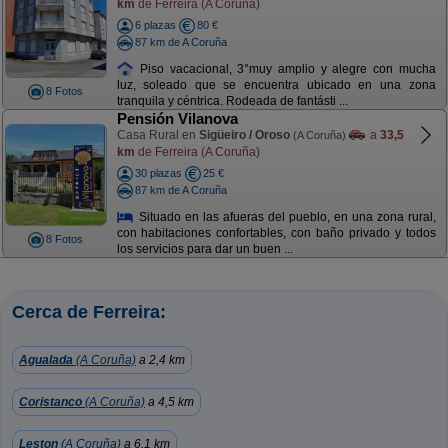
km
de Ferreira (A Coruña)
6 plazas
80 €
87 km de A Coruña
Piso vacacional, 3°muy amplio y alegre con mucha
luz, soleado que se encuentra ubicado en una zona
8 Fotos
tranquila y céntrica. Rodeada de fantásti ...
Pensión Vilanova
Casa Rural en
Sigüeiro / Oroso
a
33,5
(A Coruña)
km
de Ferreira (A Coruña)
30 plazas
25 €
87 km de A Coruña
Situado en las afueras del pueblo, en una zona rural,
con habitaciones confortables, con baño privado y todos
8 Fotos
los servicios para dar un buen ...
Cerca de Ferreira:
Agualada
(A Coruña)
a 2,4 km
Coristanco
(A Coruña)
a 4,5 km
Leston
(A Coruña)
a 6,1 km