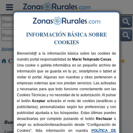
INFORMACIÓN BÁSICA SOBRE
COOKIES
Alojamientos
>
Galicia
>
A Coruña
> Ferreira
Bienvenid@ a la información básica sobre las cookies de
Casas Rurales cerca de Ferreira
nuestro portal responsabilidad de
Mario Temprado Casas
.
Una cookie o galleta informática es un pequeño archivo de
información que se guarda en tu pc, smartphone o tablet al
visitar el portal. Algunas son nuestras y otras pertenecen a
empresas externas que nos prestan servicios. Las activadas
y necesarias para que todo funcione correctamente son las
Cookies Técnicas y no necesitan de tu autorización. Al pulsar
el botón
Aceptar
activarás el resto de cookies (analíticas y
Casa Covadiña
rs.
3 pers.
publicitarias), personalizadas según tus preferencias y con
 €
27 €
Camariñas (A Coruña)
desde
publicidad ajustada a tus búsquedas. Estas últimas puedes
desactivarlas por completo pulsando el botón
Rechazar
o
Buscar
elegir su activación/desactivación desde “Configuración de
Cookies”. Más información en nuestra
POLÍTICA DE
Comunidades: