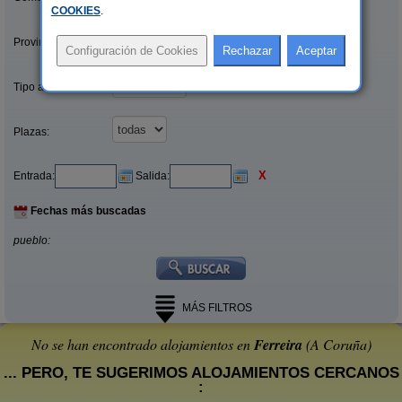
COOKIES
.
Provincias/Islas:
Tipo alquiler:
Plazas:
X
Entrada:
Salida:
Fechas más buscadas
pueblo:
MÁS FILTROS
No se han encontrado alojamientos en
Ferreira
(A Coruña)
... PERO, TE SUGERIMOS ALOJAMIENTOS CERCANOS
: