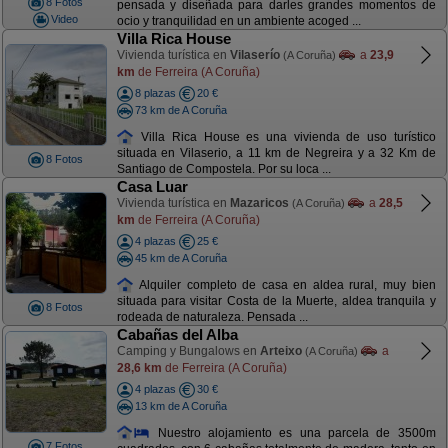
8 Fotos
pensada y diseñada para darles grandes momentos de
Video
ocio y tranquilidad en un ambiente acoged ...
Villa Rica House
Vivienda turística en
Vilaserío
a
23,9
(A Coruña)
km
de Ferreira (A Coruña)
8 plazas
20 €
73 km de A Coruña
Villa Rica House es una vivienda de uso turístico
situada en Vilaserio, a 11 km de Negreira y a 32 Km de
8 Fotos
Santiago de Compostela. Por su loca ...
Casa Luar
Vivienda turística en
Mazaricos
a
28,5
(A Coruña)
km
de Ferreira (A Coruña)
4 plazas
25 €
45 km de A Coruña
Alquiler completo de casa en aldea rural, muy bien
situada para visitar Costa de la Muerte, aldea tranquila y
8 Fotos
rodeada de naturaleza. Pensada ...
Cabañas del Alba
Camping y Bungalows en
Arteixo
a
(A Coruña)
28,6 km
de Ferreira (A Coruña)
4 plazas
30 €
13 km de A Coruña
Nuestro alojamiento es una parcela de 3500m
7 Fotos