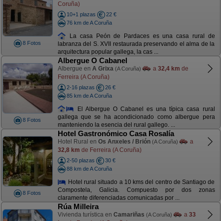
Coruña)
10+1 plazas
22 €
76 km de A Coruña
La casa Peón de Pardaces es una casa rural de
8 Fotos
labranza del S. XVII restaurada preservando el alma de la
arquitectura popular gallega, la cas ...
Albergue O Cabanel
Albergue en
A Grixa
a
32,4 km
de
(A Coruña)
Ferreira (A Coruña)
2-16 plazas
26 €
85 km de A Coruña
El Albergue O Cabanel es una típica casa rural
gallega que se ha acondicionado como albergue pera
8 Fotos
manteniendo la esencia del rural gallego. ...
Hotel Gastronómico Casa Rosalía
Hotel Rural en
Os Anxeles / Brión
a
(A Coruña)
32,8 km
de Ferreira (A Coruña)
2-50 plazas
30 €
88 km de A Coruña
Hotel rural situado a 10 kms del centro de Santiago de
Compostela, Galicia. Compuesto por dos zonas
8 Fotos
claramente diferenciadas comunicadas por ...
Rúa Milleira
Vivienda turística en
Camariñas
a
33
(A Coruña)