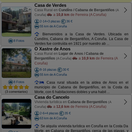
Casa de Verdes
Casa Rural en
Cundíns / Cabana de Bergantiños
(A
a
10,8 km
de Ferreira (A Coruña)
Coruña)
2-14+3 plazas
36 €
55 km de A Coruña
Bienvenidos a la Casa de Verdes. Ubicada en
Cundíns, Cabana de Bergantiños, A Coruña. La Casa de
8 Fotos
Verdes fue contruída en 1921 por nuestro ab ...
O Xastre de Anos
Casa Rural en
Lugar de Anos / Cabana de
Bergantiños
a
10,9 km
de Ferreira (A
(A Coruña)
Coruña)
8-16 plazas
30 €
55 km de A Coruña
8 Fotos
Casa rural situada en la aldea de Anos en el
municipio de Cabana de Bergantiños, en la Costa da
(3 comentarios)
Morte, con 6 habitaciones dobles y una habit ...
Casa do Cancelo
Vivienda turística en
Cabana de Bergantiños
(A
a
12,6 km
de Ferreira (A Coruña)
Coruña)
2-6+4 plazas
35 €
63 km de A Coruña
Se alquila vivienda turística en Coruña en la Costa Da
Morte, en Cabana de Bergantiños, cerca de las playas, y