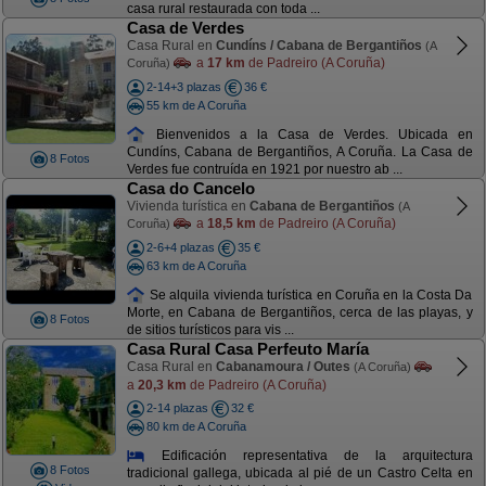
casa rural restaurada con toda ...
Casa de Verdes
Casa Rural en
Cundíns / Cabana de Bergantiños
(A
a
17 km
de Padreiro (A Coruña)
Coruña)
2-14+3 plazas
36 €
55 km de A Coruña
Bienvenidos a la Casa de Verdes. Ubicada en
Cundíns, Cabana de Bergantiños, A Coruña. La Casa de
8 Fotos
Verdes fue contruída en 1921 por nuestro ab ...
Casa do Cancelo
Vivienda turística en
Cabana de Bergantiños
(A
a
18,5 km
de Padreiro (A Coruña)
Coruña)
2-6+4 plazas
35 €
63 km de A Coruña
Se alquila vivienda turística en Coruña en la Costa Da
Morte, en Cabana de Bergantiños, cerca de las playas, y
8 Fotos
de sitios turísticos para vis ...
Casa Rural Casa Perfeuto María
Casa Rural en
Cabanamoura / Outes
(A Coruña)
a
20,3 km
de Padreiro (A Coruña)
2-14 plazas
32 €
80 km de A Coruña
Edificación representativa de la arquitectura
8 Fotos
tradicional gallega, ubicada al pié de un Castro Celta en