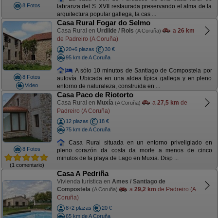
8 Fotos
labranza del S. XVII restaurada preservando el alma de la
arquitectura popular gallega, la cas ...
Casa Rural Fogar do Selmo
Casa Rural en
Urdilde / Rois
a
26 km
(A Coruña)
de Padreiro (A Coruña)
20+6 plazas
30 €
95 km de A Coruña
A sólo 10 minutos de Santiago de Compostela por
8 Fotos
autovía. Ubicada en una aldea típica gallega y en pleno
Video
entorno de naturaleza, construida en ...
Casa Paco de Riotorto
Casa Rural en
Muxía
a
27,5 km
de
(A Coruña)
Padreiro (A Coruña)
12 plazas
18 €
75 km de A Coruña
Casa Rural situada en un entorno priveligiado en
8 Fotos
pleno corazón da costa da morte a menos de cinco
minutos de la playa de Lago en Muxia. Disp ...
(1 comentario)
Casa A Pedriña
Vivienda turística en
Ames / Santiago de
Compostela
a
29,2 km
de Padreiro (A
(A Coruña)
Coruña)
8+2 plazas
20 €
65 km de A Coruña