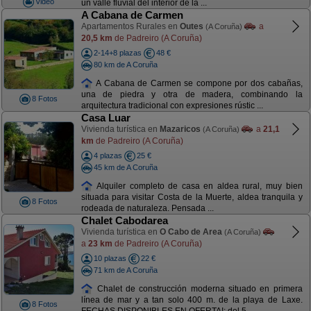
Video
un valle fluvial del interior de la ...
A Cabana de Carmen
Apartamentos Rurales en
Outes
a
(A Coruña)
20,5 km
de Padreiro (A Coruña)
2-14+8 plazas
48 €
80 km de A Coruña
A Cabana de Carmen se compone por dos cabañas,
una de piedra y otra de madera, combinando la
8 Fotos
arquitectura tradicional con expresiones rústic ...
Casa Luar
Vivienda turística en
Mazaricos
a
21,1
(A Coruña)
km
de Padreiro (A Coruña)
4 plazas
25 €
45 km de A Coruña
Alquiler completo de casa en aldea rural, muy bien
situada para visitar Costa de la Muerte, aldea tranquila y
8 Fotos
rodeada de naturaleza. Pensada ...
Chalet Cabodarea
Vivienda turística en
O Cabo de Area
(A Coruña)
a
23 km
de Padreiro (A Coruña)
10 plazas
22 €
71 km de A Coruña
Chalet de construcción moderna situado en primera
línea de mar y a tan solo 400 m. de la playa de Laxe.
8 Fotos