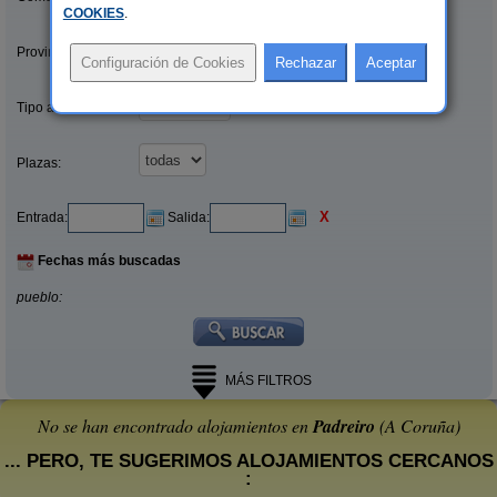
COOKIES
.
Provincias/Islas:
Tipo alquiler:
Plazas:
X
Entrada:
Salida:
Fechas más buscadas
pueblo:
MÁS FILTROS
No se han encontrado alojamientos en
Padreiro
(A Coruña)
... PERO, TE SUGERIMOS ALOJAMIENTOS CERCANOS
: