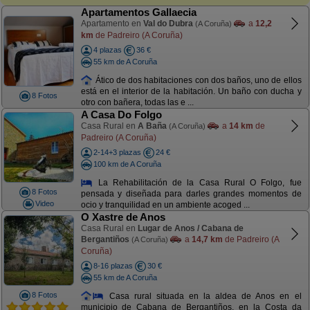
Apartamentos Gallaecia
Apartamento en
Val do Dubra
a
12,2
(A Coruña)
km
de Padreiro (A Coruña)
4 plazas
36 €
55 km de A Coruña
Ático de dos habitaciones con dos baños, uno de ellos
está en el interior de la habitación. Un baño con ducha y
8 Fotos
otro con bañera, todas las e ...
A Casa Do Folgo
Casa Rural en
A Baña
a
14 km
de
(A Coruña)
Padreiro (A Coruña)
2-14+3 plazas
24 €
100 km de A Coruña
La Rehabilitación de la Casa Rural O Folgo, fue
8 Fotos
pensada y diseñada para darles grandes momentos de
Video
ocio y tranquilidad en un ambiente acoged ...
O Xastre de Anos
Casa Rural en
Lugar de Anos / Cabana de
Bergantiños
a
14,7 km
de Padreiro (A
(A Coruña)
Coruña)
8-16 plazas
30 €
55 km de A Coruña
8 Fotos
Casa rural situada en la aldea de Anos en el
municipio de Cabana de Bergantiños, en la Costa da