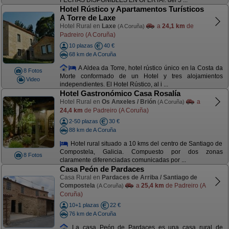
FECHAS DISPONIBLES EN OFERTA!: del 5 ...
Hotel Rústico y Apartamentos Turísticos
A Torre de Laxe
Hotel Rural en
Laxe
a
24,1 km
de
(A Coruña)
Padreiro (A Coruña)
10 plazas
40 €
68 km de A Coruña
A Aldea da Torre, hotel rústico único en la Costa da
8 Fotos
Morte conformado de un Hotel y tres alojamientos
Video
independientes. El Hotel Rústico, al i ...
Hotel Gastronómico Casa Rosalía
Hotel Rural en
Os Anxeles / Brión
a
(A Coruña)
24,4 km
de Padreiro (A Coruña)
2-50 plazas
30 €
88 km de A Coruña
Hotel rural situado a 10 kms del centro de Santiago de
Compostela, Galicia. Compuesto por dos zonas
8 Fotos
claramente diferenciadas comunicadas por ...
Casa Peón de Pardaces
Casa Rural en
Pardaces de Arriba / Santiago de
Compostela
a
25,4 km
de Padreiro (A
(A Coruña)
Coruña)
10+1 plazas
22 €
76 km de A Coruña
La casa Peón de Pardaces es una casa rural de