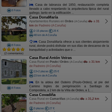
Casa de labranza del 1850, restauración completa
llevado a cabo respetando la arquitectura típica del rural
8 Fotos
gallego, tanto en la edificación ...
Casa DonaMaría
Apartamentos Rurales en
Ordes
a
31
(A Coruña)
km
de Padreiro (A Coruña)
2-15 plazas
25 €
48 km de A Coruña
Casa DonaMaría ofrece a sus clientes alojamiento
8 Fotos
rural, donde podrá disfrutar en sus días de descanso de la
tranquilidad y actividades que o ...
(2 comentarios)
Casa Rural Antón Veiras
Casa Rural en
Poulo / Ordes
a
31 km
(A Coruña)
de Padreiro (A Coruña)
13+2 plazas
25 €
23 km de A Coruña
En la aldea del Outeiro (Poulo-Ordes), al pie del
Camino Ingles de perigrinación a Santiago de
8 Fotos
Compostela, a 2 km de la Villa de Ordes, a 1, ...
Casa Covadiña
Casa Rural en
Camariñas
a
31,2 km
(A Coruña)
de Padreiro (A Coruña)
3 plazas
27 €