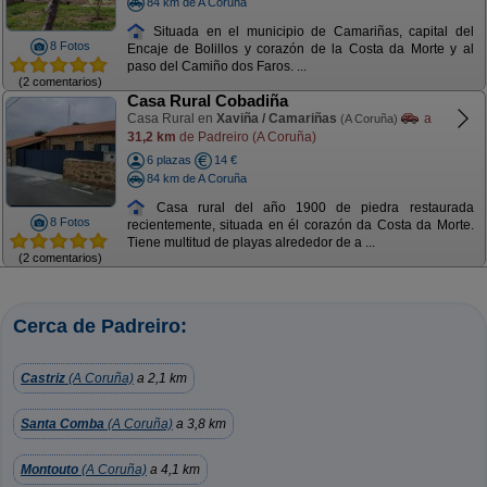
84 km de A Coruña
Situada en el municipio de Camariñas, capital del
8 Fotos
Encaje de Bolillos y corazón de la Costa da Morte y al
paso del Camiño dos Faros. ...
(2 comentarios)
Casa Rural Cobadiña
Casa Rural en
Xaviña / Camariñas
a
(A Coruña)
31,2 km
de Padreiro (A Coruña)
6 plazas
14 €
84 km de A Coruña
Casa rural del año 1900 de piedra restaurada
8 Fotos
recientemente, situada en él corazón da Costa da Morte.
Tiene multitud de playas alrededor de a ...
(2 comentarios)
Cerca de Padreiro:
Castriz
(A Coruña)
a 2,1 km
Santa Comba
(A Coruña)
a 3,8 km
Montouto
(A Coruña)
a 4,1 km