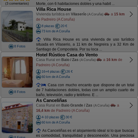
(3 comentarios)
Morte, con 6 habitaciones dobles y una habit ...
Villa Rica House
Vivienda turística en
Vilaserío
a
15 km
(A Coruña)
de Padreiro (A Coruña)
8 plazas
20 €
73 km de A Coruña
Villa Rica House es una vivienda de uso turístico
situada en Vilaserio, a 11 km de Negreira y a 32 Km de
8 Fotos
Santiago de Compostela. Por su loca ...
Hotel Rústico Casa do Vento
Casa Rural en
Baio / Zas
a
16 km
de
(A Coruña)
Padreiro (A Coruña)
16+4 plazas
26 €
60 km de A Coruña
Casa con mucho encanto que dispone de un total
de 7 habitaciones dobles, todas con un amplio cuarto de
8 Fotos
baño, televisión, radio y teléfono. E ...
As Canceliñas
Casa Rural en
Baio Grande / Zas
a
(A Coruña)
16,4 km
de Padreiro (A Coruña)
4-10 plazas
30 €
60 km de A Coruña
As Canceliñas es el alojamiento ideal si lo que buscas
es comodidad, tranquilidad y desconexión. Una preciosa
8 Fotos