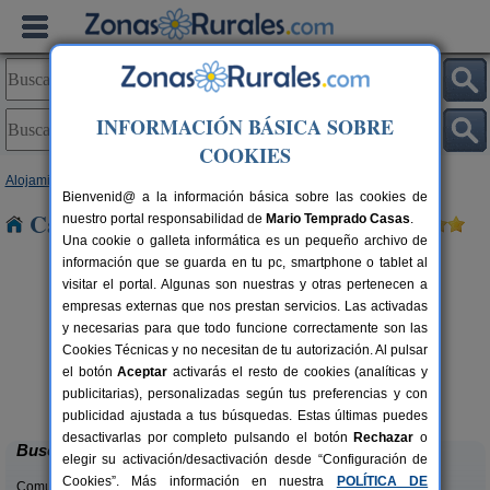
INFORMACIÓN BÁSICA SOBRE
COOKIES
Alojamientos
>
Galicia
>
A Coruña
> Padreiro
Bienvenid@ a la información básica sobre las cookies de
Casas Rurales cerca de Padreiro
nuestro portal responsabilidad de
Mario Temprado Casas
.
Una cookie o galleta informática es un pequeño archivo de
información que se guarda en tu pc, smartphone o tablet al
visitar el portal. Algunas son nuestras y otras pertenecen a
empresas externas que nos prestan servicios. Las activadas
y necesarias para que todo funcione correctamente son las
Cookies Técnicas y no necesitan de tu autorización. Al pulsar
el botón
Aceptar
activarás el resto de cookies (analíticas y
A Bughina
rs.
2+1 pers.
publicitarias), personalizadas según tus preferencias y con
 €
30 €
Muxía (A Coruña)
desde
publicidad ajustada a tus búsquedas. Estas últimas puedes
desactivarlas por completo pulsando el botón
Rechazar
o
Buscar
elegir su activación/desactivación desde “Configuración de
Cookies”. Más información en nuestra
POLÍTICA DE
Comunidades: