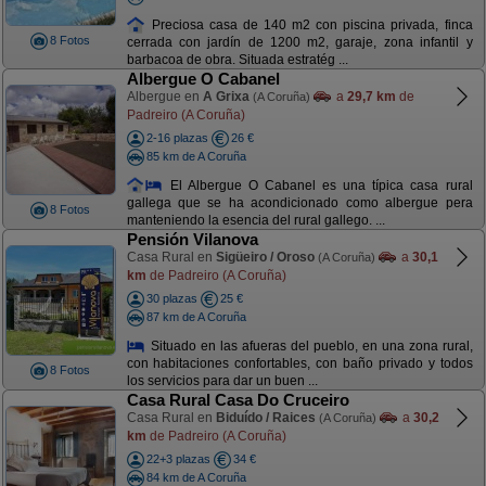
Preciosa casa de 140 m2 con piscina privada, finca
8 Fotos
cerrada con jardín de 1200 m2, garaje, zona infantil y
barbacoa de obra. Situada estratég ...
Albergue O Cabanel
Albergue en
A Grixa
a
29,7 km
de
(A Coruña)
Padreiro (A Coruña)
2-16 plazas
26 €
85 km de A Coruña
El Albergue O Cabanel es una típica casa rural
gallega que se ha acondicionado como albergue pera
8 Fotos
manteniendo la esencia del rural gallego. ...
Pensión Vilanova
Casa Rural en
Sigüeiro / Oroso
a
30,1
(A Coruña)
km
de Padreiro (A Coruña)
30 plazas
25 €
87 km de A Coruña
Situado en las afueras del pueblo, en una zona rural,
con habitaciones confortables, con baño privado y todos
8 Fotos
los servicios para dar un buen ...
Casa Rural Casa Do Cruceiro
Casa Rural en
Biduído / Raices
a
30,2
(A Coruña)
km
de Padreiro (A Coruña)
22+3 plazas
34 €
84 km de A Coruña