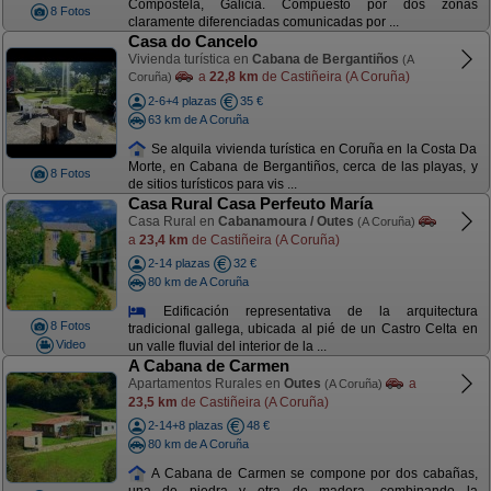
Compostela, Galicia. Compuesto por dos zonas
8 Fotos
claramente diferenciadas comunicadas por ...
Casa do Cancelo
Vivienda turística en
Cabana de Bergantiños
(A
a
22,8 km
de Castiñeira (A Coruña)
Coruña)
2-6+4 plazas
35 €
63 km de A Coruña
Se alquila vivienda turística en Coruña en la Costa Da
Morte, en Cabana de Bergantiños, cerca de las playas, y
8 Fotos
de sitios turísticos para vis ...
Casa Rural Casa Perfeuto María
Casa Rural en
Cabanamoura / Outes
(A Coruña)
a
23,4 km
de Castiñeira (A Coruña)
2-14 plazas
32 €
80 km de A Coruña
Edificación representativa de la arquitectura
8 Fotos
tradicional gallega, ubicada al pié de un Castro Celta en
Video
un valle fluvial del interior de la ...
A Cabana de Carmen
Apartamentos Rurales en
Outes
a
(A Coruña)
23,5 km
de Castiñeira (A Coruña)
2-14+8 plazas
48 €
80 km de A Coruña
A Cabana de Carmen se compone por dos cabañas,