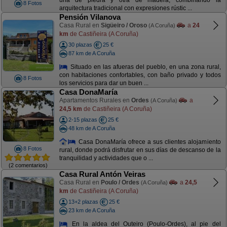
una de piedra y otra de madera, combinando la
8 Fotos
arquitectura tradicional con expresiones rústic ...
Pensión Vilanova
Casa Rural en
Sigüeiro / Oroso
a
24
(A Coruña)
km
de Castiñeira (A Coruña)
30 plazas
25 €
87 km de A Coruña
Situado en las afueras del pueblo, en una zona rural,
con habitaciones confortables, con baño privado y todos
8 Fotos
los servicios para dar un buen ...
Casa DonaMaría
Apartamentos Rurales en
Ordes
a
(A Coruña)
24,5 km
de Castiñeira (A Coruña)
2-15 plazas
25 €
48 km de A Coruña
Casa DonaMaría ofrece a sus clientes alojamiento
8 Fotos
rural, donde podrá disfrutar en sus días de descanso de la
tranquilidad y actividades que o ...
(2 comentarios)
Casa Rural Antón Veiras
Casa Rural en
Poulo / Ordes
a
24,5
(A Coruña)
km
de Castiñeira (A Coruña)
13+2 plazas
25 €
23 km de A Coruña
En la aldea del Outeiro (Poulo-Ordes), al pie del