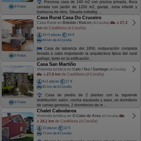
Preciosa casa de 140 m2 con piscina privada, finca
8 Fotos
cerrada con jardín de 1200 m2, garaje, zona infantil y
barbacoa de obra. Situada estratég ...
Casa Rural Casa Do Cruceiro
Casa Rural en
Biduído / Raices
a
27,3
(A Coruña)
km
de Castiñeira (A Coruña)
22+3 plazas
34 €
84 km de A Coruña
Casa de labranza del 1850, restauración completa
llevado a cabo respetando la arquitectura típica del rural
8 Fotos
gallego, tanto en la edificación ...
Casa San Martiño
Vivienda turística en
Calo / Teo / Santiago
(A Coruña)
a
27,9 km
de Castiñeira (A Coruña)
6+1 plazas
17 €
81 km de A Coruña
Casa de piedra de 2 plantas con la siguiente
distribución: salón, cocina equipada y aseo, un dormitorio
8 Fotos
de camas gemelas, 2 dormitorios de m ...
Chalet Cabodarea
Vivienda turística en
O Cabo de Area
(A Coruña)
a
28,1 km
de Castiñeira (A Coruña)
10 plazas
22 €
71 km de A Coruña