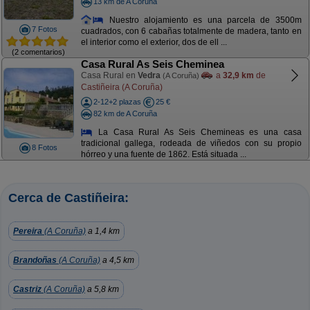
13 km de A Coruña
Nuestro alojamiento es una parcela de 3500m
7 Fotos
cuadrados, con 6 cabañas totalmente de madera, tanto en
el interior como el exterior, dos de ell ...
(2 comentarios)
Casa Rural As Seis Cheminea
Casa Rural en
Vedra
a
32,9 km
de
(A Coruña)
Castiñeira (A Coruña)
2-12+2 plazas
25 €
82 km de A Coruña
La Casa Rural As Seis Chemineas es una casa
tradicional gallega, rodeada de viñedos con su propio
8 Fotos
hórreo y una fuente de 1862. Está situada ...
Cerca de Castiñeira:
Pereira
(A Coruña)
a 1,4 km
Brandoñas
(A Coruña)
a 4,5 km
Castriz
(A Coruña)
a 5,8 km