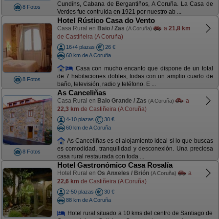
Cundíns, Cabana de Bergantiños, A Coruña. La Casa de
8 Fotos
Verdes fue contruída en 1921 por nuestro ab ...
Hotel Rústico Casa do Vento
Casa Rural en
Baio / Zas
a
21,8 km
(A Coruña)
de Castiñeira (A Coruña)
16+4 plazas
26 €
60 km de A Coruña
Casa con mucho encanto que dispone de un total
de 7 habitaciones dobles, todas con un amplio cuarto de
8 Fotos
baño, televisión, radio y teléfono. E ...
As Canceliñas
Casa Rural en
Baio Grande / Zas
a
(A Coruña)
22,3 km
de Castiñeira (A Coruña)
4-10 plazas
30 €
60 km de A Coruña
As Canceliñas es el alojamiento ideal si lo que buscas
es comodidad, tranquilidad y desconexión. Una preciosa
8 Fotos
casa rural restaurada con toda ...
Hotel Gastronómico Casa Rosalía
Hotel Rural en
Os Anxeles / Brión
a
(A Coruña)
22,6 km
de Castiñeira (A Coruña)
2-50 plazas
30 €
88 km de A Coruña
Hotel rural situado a 10 kms del centro de Santiago de