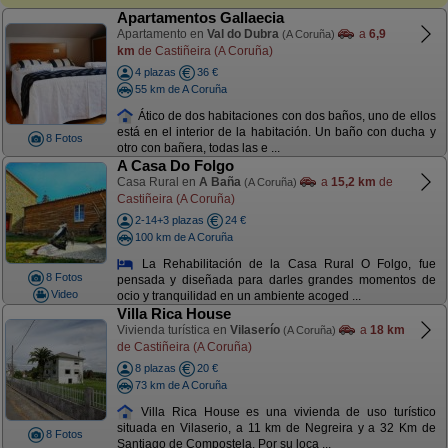
Apartamentos Gallaecia
Apartamento en
Val do Dubra
a
6,9
(A Coruña)
km
de Castiñeira (A Coruña)
4 plazas
36 €
55 km de A Coruña
Ático de dos habitaciones con dos baños, uno de ellos
está en el interior de la habitación. Un baño con ducha y
8 Fotos
otro con bañera, todas las e ...
A Casa Do Folgo
Casa Rural en
A Baña
a
15,2 km
de
(A Coruña)
Castiñeira (A Coruña)
2-14+3 plazas
24 €
100 km de A Coruña
La Rehabilitación de la Casa Rural O Folgo, fue
8 Fotos
pensada y diseñada para darles grandes momentos de
Video
ocio y tranquilidad en un ambiente acoged ...
Villa Rica House
Vivienda turística en
Vilaserío
a
18 km
(A Coruña)
de Castiñeira (A Coruña)
8 plazas
20 €
73 km de A Coruña
Villa Rica House es una vivienda de uso turístico
situada en Vilaserio, a 11 km de Negreira y a 32 Km de
8 Fotos
Santiago de Compostela. Por su loca ...