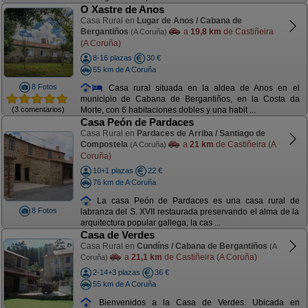
O Xastre de Anos
Casa Rural en
Lugar de Anos / Cabana de
Bergantiños
a
19,8 km
de Castiñeira
(A Coruña)
(A Coruña)
8-16 plazas
30 €
55 km de A Coruña
8 Fotos
Casa rural situada en la aldea de Anos en el
municipio de Cabana de Bergantiños, en la Costa da
(3 comentarios)
Morte, con 6 habitaciones dobles y una habit ...
Casa Peón de Pardaces
Casa Rural en
Pardaces de Arriba / Santiago de
Compostela
a
21 km
de Castiñeira (A
(A Coruña)
Coruña)
10+1 plazas
22 €
76 km de A Coruña
La casa Peón de Pardaces es una casa rural de
8 Fotos
labranza del S. XVII restaurada preservando el alma de la
arquitectura popular gallega, la cas ...
Casa de Verdes
Casa Rural en
Cundíns / Cabana de Bergantiños
(A
a
21,1 km
de Castiñeira (A Coruña)
Coruña)
2-14+3 plazas
36 €
55 km de A Coruña
Bienvenidos a la Casa de Verdes. Ubicada en