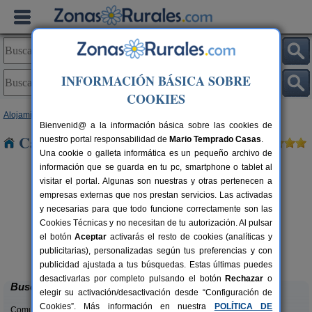
INFORMACIÓN BÁSICA SOBRE
COOKIES
Alojamientos
>
Galicia
>
A Coruña
> Castiñeira
Bienvenid@ a la información básica sobre las cookies de
Casas Rurales cerca de Castiñeira
nuestro portal responsabilidad de
Mario Temprado Casas
.
Una cookie o galleta informática es un pequeño archivo de
información que se guarda en tu pc, smartphone o tablet al
visitar el portal. Algunas son nuestras y otras pertenecen a
empresas externas que nos prestan servicios. Las activadas
y necesarias para que todo funcione correctamente son las
Cookies Técnicas y no necesitan de tu autorización. Al pulsar
el botón
Aceptar
activarás el resto de cookies (analíticas y
A Curiscada
rs.
7+2 pers.
publicitarias), personalizadas según tus preferencias y con
 €
25 €
Arzúa (A Coruña)
desde
publicidad ajustada a tus búsquedas. Estas últimas puedes
desactivarlas por completo pulsando el botón
Rechazar
o
Buscar
elegir su activación/desactivación desde “Configuración de
Cookies”. Más información en nuestra
POLÍTICA DE
Comunidades: