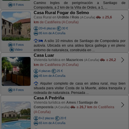
Camino Ingles de perigrinación a Santiago de
8 Fotos
Compostela, a 2 km de la Villa de Ordes, a 1, ...
Casa Rural Fogar do Selmo
Casa Rural en
Urdilde / Rois
a
25,6
(A Coruña)
km
de Castiñeira (A Coruña)
20+6 plazas
30 €
95 km de A Coruña
A sólo 10 minutos de Santiago de Compostela por
8 Fotos
autovía. Ubicada en una aldea típica gallega y en pleno
Video
entorno de naturaleza, construida en ...
Casa Luar
Vivienda turística en
Mazaricos
a
26,2
(A Coruña)
km
de Castiñeira (A Coruña)
4 plazas
25 €
45 km de A Coruña
Alquiler completo de casa en aldea rural, muy bien
situada para visitar Costa de la Muerte, aldea tranquila y
8 Fotos
rodeada de naturaleza. Pensada ...
Casa A Pedriña
Vivienda turística en
Ames / Santiago de
Compostela
a
26,7 km
de Castiñeira
(A Coruña)
(A Coruña)
8+2 plazas
20 €
65 km de A Coruña