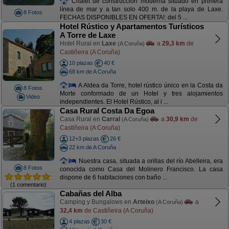
Chalet de construcción moderna situado en primera
línea de mar y a tan solo 400 m. de la playa de Laxe.
8 Fotos
FECHAS DISPONIBLES EN OFERTA!: del 5 ...
Hotel Rústico y Apartamentos Turísticos
A Torre de Laxe
Hotel Rural en
Laxe
a
29,3 km
de
(A Coruña)
Castiñeira (A Coruña)
10 plazas
40 €
68 km de A Coruña
A Aldea da Torre, hotel rústico único en la Costa da
8 Fotos
Morte conformado de un Hotel y tres alojamientos
Video
independientes. El Hotel Rústico, al i ...
Casa Rural Costa Da Egoa
Casa Rural en
Carral
a
30,9 km
de
(A Coruña)
Castiñeira (A Coruña)
12+3 plazas
26 €
22 km de A Coruña
Nuestra casa, situada a orillas del río Abelleira, era
8 Fotos
conocida como Casa del Molinero Francisco. La casa
dispone de 6 habitaciones con baño ...
(1 comentario)
Cabañas del Alba
Camping y Bungalows en
Arteixo
a
(A Coruña)
32,4 km
de Castiñeira (A Coruña)
4 plazas
30 €