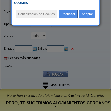
COOKIES
.
Provincias/Islas:
Tipo alquiler:
Plazas:
X
Entrada:
Salida:
Fechas más buscadas
pueblo:
MÁS FILTROS
No se han encontrado alojamientos en
Castiñeira
(A Coruña)
... PERO, TE SUGERIMOS ALOJAMIENTOS CERCANOS
: