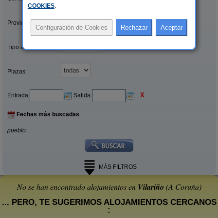
COOKIES
.
Provincias/Islas:
Tipo alquiler:
Plazas:
X
Entrada:
Salida:
Fechas más buscadas
pueblo:
MÁS FILTROS
No se han encontrado alojamientos en
Vilariño
(A Coruña)
... PERO, TE SUGERIMOS ALOJAMIENTOS CERCANOS
: