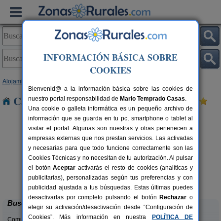
INFORMACIÓN BÁSICA SOBRE
COOKIES
Alojamientos
>
Galicia
>
A Coruña
> Vilariño
Bienvenid@ a la información básica sobre las cookies de
Casas Rurales cerca de Vilariño
nuestro portal responsabilidad de
Mario Temprado Casas
.
Una cookie o galleta informática es un pequeño archivo de
información que se guarda en tu pc, smartphone o tablet al
visitar el portal. Algunas son nuestras y otras pertenecen a
empresas externas que nos prestan servicios. Las activadas
y necesarias para que todo funcione correctamente son las
Cookies Técnicas y no necesitan de tu autorización. Al pulsar
el botón
Aceptar
activarás el resto de cookies (analíticas y
Casa Rural Do Castelo de Andrade
rs.
24+4 pers.
publicitarias), personalizadas según tus preferencias y con
 €
38 €
Pontedeume (A Coruña)
desde
publicidad ajustada a tus búsquedas. Estas últimas puedes
desactivarlas por completo pulsando el botón
Rechazar
o
Buscar
elegir su activación/desactivación desde “Configuración de
Cookies”. Más información en nuestra
POLÍTICA DE
Comunidades: