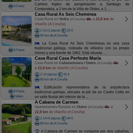
Camino Ingles de perigrinación a Santiago de
8 Fotos
Compostela, a 2 km de la Villa de Ordes, a 1, ...
Casa Rural As Seis Cheminea
Casa Rural en
Vedra
a
22,8 km
de
(A Coruña)
Vilariño (A Coruña)
2-12+2 plazas
25 €
82 km de A Coruña
La Casa Rural As Seis Chemineas es una casa
tradicional gallega, rodeada de viñedos con su propio
8 Fotos
hórreo y una fuente de 1862. Está situada ...
Casa Rural Casa Perfeuto María
Casa Rural en
Cabanamoura / Outes
(A Coruña)
a
22,9 km
de Vilariño (A Coruña)
2-14 plazas
32 €
80 km de A Coruña
Edificación representativa de la arquitectura
8 Fotos
tradicional gallega, ubicada al pié de un Castro Celta en
Video
un valle fluvial del interior de la ...
A Cabana de Carmen
Apartamentos Rurales en
Outes
a
(A Coruña)
22,9 km
de Vilariño (A Coruña)
2-14+8 plazas
48 €
80 km de A Coruña
A Cabana de Carmen se compone por dos cabañas,