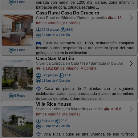
8 Fotos
cerrada con jardín de 1200 m2, garaje, zona infantil y
barbacoa de obra. Situada estratég ...
Casa Rural Casa Do Cruceiro
Casa Rural en
Biduído / Raices
a
18
(A Coruña)
km
de Vilariño (A Coruña)
22+3 plazas
34 €
84 km de A Coruña
Casa de labranza del 1850, restauración completa
llevado a cabo respetando la arquitectura típica del rural
8 Fotos
gallego, tanto en la edificación ...
Casa San Martiño
Vivienda turística en
Calo / Teo / Santiago
(A Coruña)
a
18,2 km
de Vilariño (A Coruña)
6+1 plazas
17 €
81 km de A Coruña
Casa de piedra de 2 plantas con la siguiente
distribución: salón, cocina equipada y aseo, un dormitorio
8 Fotos
de camas gemelas, 2 dormitorios de m ...
Villa Rica House
Vivienda turística en
Vilaserío
a
18,6
(A Coruña)
km
de Vilariño (A Coruña)
8 plazas
20 €
73 km de A Coruña
Villa Rica House es una vivienda de uso turístico