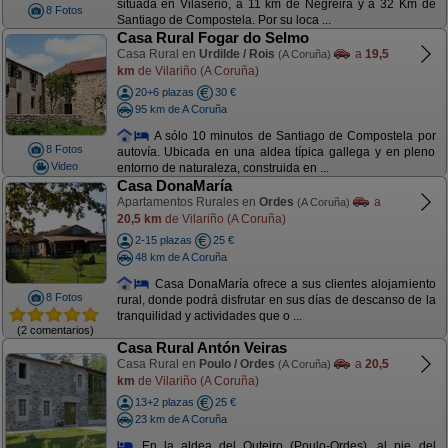
situada en Vilaserio, a 11 km de Negreira y a 32 Km de
8 Fotos
Santiago de Compostela. Por su loca ...
Casa Rural Fogar do Selmo
Casa Rural en
Urdilde / Rois
a
19,5
(A Coruña)
km
de Vilariño (A Coruña)
20+6 plazas
30 €
95 km de A Coruña
A sólo 10 minutos de Santiago de Compostela por
8 Fotos
autovía. Ubicada en una aldea típica gallega y en pleno
Video
entorno de naturaleza, construida en ...
Casa DonaMaría
Apartamentos Rurales en
Ordes
a
(A Coruña)
20,5 km
de Vilariño (A Coruña)
2-15 plazas
25 €
48 km de A Coruña
Casa DonaMaría ofrece a sus clientes alojamiento
8 Fotos
rural, donde podrá disfrutar en sus días de descanso de la
tranquilidad y actividades que o ...
(2 comentarios)
Casa Rural Antón Veiras
Casa Rural en
Poulo / Ordes
a
20,5
(A Coruña)
km
de Vilariño (A Coruña)
13+2 plazas
25 €
23 km de A Coruña
En la aldea del Outeiro (Poulo-Ordes), al pie del