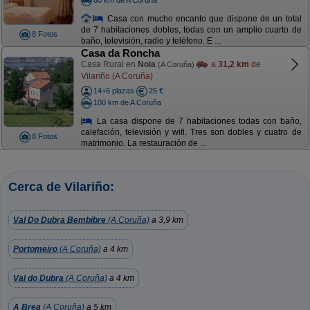
Casa con mucho encanto que dispone de un total
de 7 habitaciones dobles, todas con un amplio cuarto de
8 Fotos
baño, televisión, radio y teléfono. E ...
Casa da Roncha
Casa Rural en
Noia
a
31,2 km
de
(A Coruña)
Vilariño (A Coruña)
14+6 plazas
25 €
100 km de A Coruña
La casa dispone de 7 habitaciones todas con baño,
calefación, televisión y wifi. Tres son dobles y cuatro de
8 Fotos
matrimonio. La restauración de ...
Cerca de Vilariño:
Val Do Dubra Bembibre
(A Coruña)
a 3,9 km
Portomeiro
(A Coruña)
a 4 km
Val do Dubra
(A Coruña)
a 4 km
A Brea
(A Coruña)
a 5 km