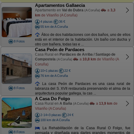
Apartamentos Gallaecia
Apartamento en
Val do Dubra
a
3,3
(A Coruña)
km
de Vilariño (A Coruña)
4 plazas
36 €
55 km de A Coruña
Ático de dos habitaciones con dos baños, uno de ellos
está en el interior de la habitación. Un baño con ducha y
8 Fotos
otro con bañera, todas las e ...
Casa Peón de Pardaces
Casa Rural en
Pardaces de Arriba / Santiago de
Compostela
a
10,8 km
de Vilariño (A
(A Coruña)
Coruña)
10+1 plazas
22 €
76 km de A Coruña
La casa Peón de Pardaces es una casa rural de
8 Fotos
labranza del S. XVII restaurada preservando el alma de la
arquitectura popular gallega, la cas ...
A Casa Do Folgo
Casa Rural en
A Baña
a
13,9 km
de
(A Coruña)
Vilariño (A Coruña)
2-14+3 plazas
24 €
100 km de A Coruña
La Rehabilitación de la Casa Rural O Folgo, fue
8 Fotos
pensada y diseñada para darles grandes momentos de