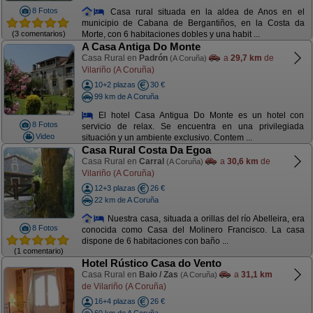
8 Fotos
Casa rural situada en la aldea de Anos en el
municipio de Cabana de Bergantiños, en la Costa da
(3 comentarios)
Morte, con 6 habitaciones dobles y una habit ...
A Casa Antiga Do Monte
Casa Rural en
Padrón
a
29,7 km
de
(A Coruña)
Vilariño (A Coruña)
10+2 plazas
30 €
99 km de A Coruña
El hotel Casa Antigua Do Monte es un hotel con
8 Fotos
servicio de relax. Se encuentra en una privilegiada
Video
situación y un ambiente exclusivo. Contem ...
Casa Rural Costa Da Egoa
Casa Rural en
Carral
a
30,6 km
de
(A Coruña)
Vilariño (A Coruña)
12+3 plazas
26 €
22 km de A Coruña
Nuestra casa, situada a orillas del río Abelleira, era
8 Fotos
conocida como Casa del Molinero Francisco. La casa
dispone de 6 habitaciones con baño ...
(1 comentario)
Hotel Rústico Casa do Vento
Casa Rural en
Baio / Zas
a
31,1 km
(A Coruña)
de Vilariño (A Coruña)
16+4 plazas
26 €
60 km de A Coruña