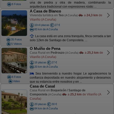
una de piedra y otra de madera, combinando la
8 Fotos
arquitectura tradicional con expresiones rústic ...
A Casa de Blanco
Vivienda turística en
Teo
a
24,3 km
de
(A Coruña)
Vilariño (A Coruña)
10+4 plazas
27 €
83 km de A Coruña
La casa está en una zona tranquila, finca cerrada a tan
35 Fotos
solo 12km de Santiago de Compostela. ...
5 Videos
O Muíño de Pena
Casa Rural en
Pedrouzo
a
25,3 km
de
(A Coruña)
Vilariño (A Coruña)
16 plazas
27 €
20 km de A Coruña
Sea bienvenido a nuestro hogar. Le agradecemos la
8 Fotos
confianza depositada en nuestro alojamiento y deseamos
Video
que su estancia entre nosotros y en ...
Casa de Casal
Casa Rural en
Boqueixón / Santiago de
Compostela
a
25,3 km
de Vilariño (A
(A Coruña)
Coruña)
20 plazas
30 €
84 km de A Coruña