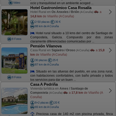
Video
ocio y tranquilidad en un ambiente acoged ...
Hotel Gastronómico Casa Rosalía
Hotel Rural en
Os Anxeles / Brión
a
(A Coruña)
14,8 km
de Vilariño (A Coruña)
2-50 plazas
30 €
88 km de A Coruña
Hotel rural situado a 10 kms del centro de Santiago de
Compostela, Galicia. Compuesto por dos zonas
8 Fotos
claramente diferenciadas comunicadas por ...
Pensión Vilanova
Casa Rural en
Sigüeiro / Oroso
a
15,8
(A Coruña)
km
de Vilariño (A Coruña)
30 plazas
25 €
87 km de A Coruña
Situado en las afueras del pueblo, en una zona rural,
con habitaciones confortables, con baño privado y todos
8 Fotos
los servicios para dar un buen ...
Casa A Pedriña
Vivienda turística en
Ames / Santiago de
Compostela
a
17,8 km
de Vilariño (A
(A Coruña)
Coruña)
8+2 plazas
20 €
65 km de A Coruña
Preciosa casa de 140 m2 con piscina privada, finca