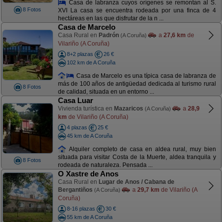
Casa de labranza cuyos orígenes se remontan al S.
8 Fotos
XVI La casa se encuentra rodeada por una finca de 4
hectáreas en las que disfrutar de la n ...
Casa de Marcelo
Casa Rural en
Padrón
a
27,6 km
de
(A Coruña)
Vilariño (A Coruña)
8+2 plazas
26 €
102 km de A Coruña
Casa de Marcelo es una típica casa de labranza de
más de 100 años de antigüedad dedicada al turismo rural
8 Fotos
de calidad, situada en un entorno ...
Casa Luar
Vivienda turística en
Mazaricos
a
28,9
(A Coruña)
km
de Vilariño (A Coruña)
4 plazas
25 €
45 km de A Coruña
Alquiler completo de casa en aldea rural, muy bien
situada para visitar Costa de la Muerte, aldea tranquila y
8 Fotos
rodeada de naturaleza. Pensada ...
O Xastre de Anos
Casa Rural en
Lugar de Anos / Cabana de
Bergantiños
a
29,7 km
de Vilariño (A
(A Coruña)
Coruña)
8-16 plazas
30 €
55 km de A Coruña