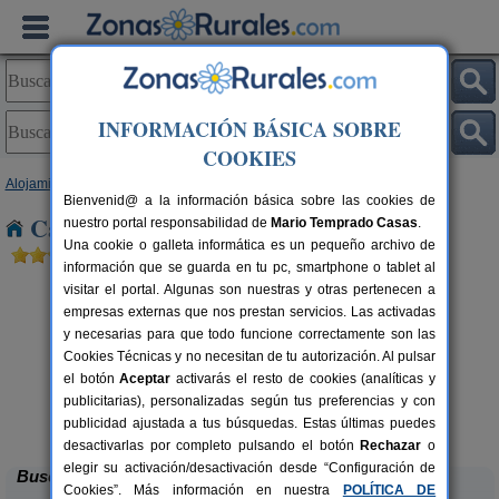
INFORMACIÓN BÁSICA SOBRE
COOKIES
Alojamientos
>
Galicia
>
A Coruña
> Pontepedra
Bienvenid@ a la información básica sobre las cookies de
Casas Rurales cerca de Pontepedra
nuestro portal responsabilidad de
Mario Temprado Casas
.
Una cookie o galleta informática es un pequeño archivo de
información que se guarda en tu pc, smartphone o tablet al
visitar el portal. Algunas son nuestras y otras pertenecen a
empresas externas que nos prestan servicios. Las activadas
y necesarias para que todo funcione correctamente son las
Cookies Técnicas y no necesitan de tu autorización. Al pulsar
el botón
Aceptar
activarás el resto de cookies (analíticas y
publicitarias), personalizadas según tus preferencias y con
A Curiscada
rs.
7+2 pers.
 €
25 €
publicidad ajustada a tus búsquedas. Estas últimas puedes
Arzúa (A Coruña)
desde
desactivarlas por completo pulsando el botón
Rechazar
o
elegir su activación/desactivación desde “Configuración de
Buscar
Cookies”. Más información en nuestra
POLÍTICA DE