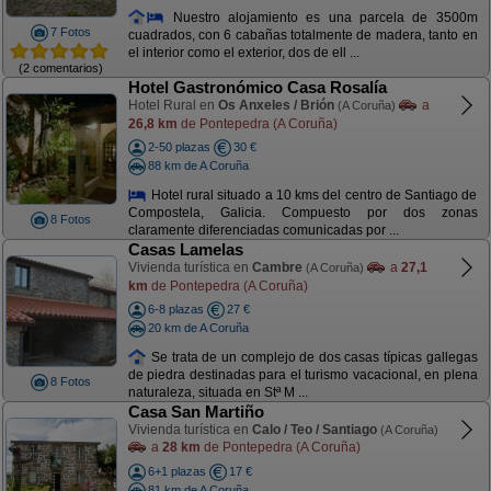
Nuestro alojamiento es una parcela de 3500m
7 Fotos
cuadrados, con 6 cabañas totalmente de madera, tanto en
el interior como el exterior, dos de ell ...
(2 comentarios)
Hotel Gastronómico Casa Rosalía
Hotel Rural en
Os Anxeles / Brión
a
(A Coruña)
26,8 km
de Pontepedra (A Coruña)
2-50 plazas
30 €
88 km de A Coruña
Hotel rural situado a 10 kms del centro de Santiago de
Compostela, Galicia. Compuesto por dos zonas
8 Fotos
claramente diferenciadas comunicadas por ...
Casas Lamelas
Vivienda turística en
Cambre
a
27,1
(A Coruña)
km
de Pontepedra (A Coruña)
6-8 plazas
27 €
20 km de A Coruña
Se trata de un complejo de dos casas típicas gallegas
de piedra destinadas para el turismo vacacional, en plena
8 Fotos
naturaleza, situada en Stª M ...
Casa San Martiño
Vivienda turística en
Calo / Teo / Santiago
(A Coruña)
a
28 km
de Pontepedra (A Coruña)
6+1 plazas
17 €
81 km de A Coruña