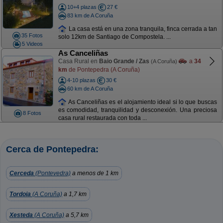
10+4 plazas
27 €
83 km de A Coruña
La casa está en una zona tranquila, finca cerrada a tan
35 Fotos
solo 12km de Santiago de Compostela. ...
5 Videos
As Canceliñas
Casa Rural en
Baio Grande / Zas
a
34
(A Coruña)
km
de Pontepedra (A Coruña)
4-10 plazas
30 €
60 km de A Coruña
As Canceliñas es el alojamiento ideal si lo que buscas
es comodidad, tranquilidad y desconexión. Una preciosa
8 Fotos
casa rural restaurada con toda ...
Cerca de Pontepedra:
Cerceda
(Pontevedra)
a menos de 1 km
Tordoia
(A Coruña)
a 1,7 km
Xesteda
(A Coruña)
a 5,7 km