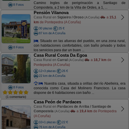
Camino Ingles de perigrinación a Santiago de
8 Fotos
Compostela, a 2 km de la Villa de Ordes, a 1, ...
Pensión Vilanova
Casa Rural en
Sigüeiro / Oroso
a
15,1
(A Coruña)
km
de Pontepedra (A Coruña)
30 plazas
25 €
87 km de A Coruña
Situado en las afueras del pueblo, en una zona rural,
con habitaciones confortables, con baño privado y todos
8 Fotos
los servicios para dar un buen ...
Casa Rural Costa Da Egoa
Casa Rural en
Carral
a
18,7 km
de
(A Coruña)
Pontepedra (A Coruña)
12+3 plazas
26 €
22 km de A Coruña
Nuestra casa, situada a orillas del río Abelleira, era
8 Fotos
conocida como Casa del Molinero Francisco. La casa
dispone de 6 habitaciones con baño ...
(1 comentario)
Casa Peón de Pardaces
Casa Rural en
Pardaces de Arriba / Santiago de
Compostela
a
19,4 km
de Pontepedra
(A Coruña)
(A Coruña)
10+1 plazas
22 €
76 km de A Coruña