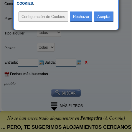
COOKIES
.
Comunidades:
Provincias/Islas:
Tipo alquiler:
Plazas:
X
Entrada:
Salida:
Fechas más buscadas
pueblo:
MÁS FILTROS
No se han encontrado alojamientos en
Pontepedra
(A Coruña)
... PERO, TE SUGERIMOS ALOJAMIENTOS CERCANOS
: