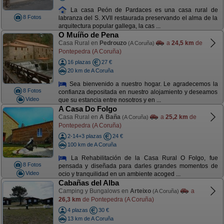
La casa Peón de Pardaces es una casa rural de
8 Fotos
labranza del S. XVII restaurada preservando el alma de la
arquitectura popular gallega, la cas ...
O Muíño de Pena
Casa Rural en
Pedrouzo
a
24,5 km
de
(A Coruña)
Pontepedra (A Coruña)
16 plazas
27 €
20 km de A Coruña
Sea bienvenido a nuestro hogar. Le agradecemos la
8 Fotos
confianza depositada en nuestro alojamiento y deseamos
Video
que su estancia entre nosotros y en ...
A Casa Do Folgo
Casa Rural en
A Baña
a
25,2 km
de
(A Coruña)
Pontepedra (A Coruña)
2-14+3 plazas
24 €
100 km de A Coruña
La Rehabilitación de la Casa Rural O Folgo, fue
8 Fotos
pensada y diseñada para darles grandes momentos de
Video
ocio y tranquilidad en un ambiente acoged ...
Cabañas del Alba
Camping y Bungalows en
Arteixo
a
(A Coruña)
26,3 km
de Pontepedra (A Coruña)
4 plazas
30 €
13 km de A Coruña