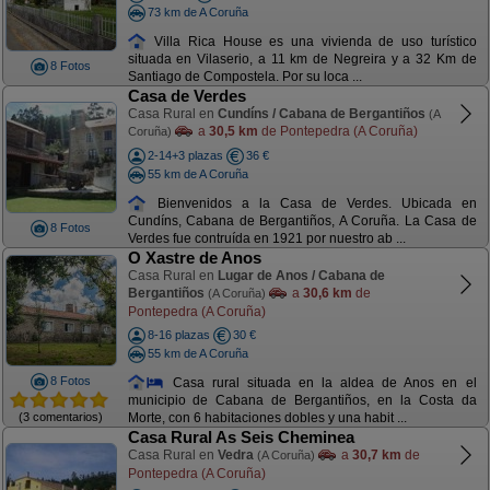
73 km de A Coruña
Villa Rica House es una vivienda de uso turístico
situada en Vilaserio, a 11 km de Negreira y a 32 Km de
8 Fotos
Santiago de Compostela. Por su loca ...
Casa de Verdes
Casa Rural en
Cundíns / Cabana de Bergantiños
(A
a
30,5 km
de Pontepedra (A Coruña)
Coruña)
2-14+3 plazas
36 €
55 km de A Coruña
Bienvenidos a la Casa de Verdes. Ubicada en
Cundíns, Cabana de Bergantiños, A Coruña. La Casa de
8 Fotos
Verdes fue contruída en 1921 por nuestro ab ...
O Xastre de Anos
Casa Rural en
Lugar de Anos / Cabana de
Bergantiños
a
30,6 km
de
(A Coruña)
Pontepedra (A Coruña)
8-16 plazas
30 €
55 km de A Coruña
8 Fotos
Casa rural situada en la aldea de Anos en el
municipio de Cabana de Bergantiños, en la Costa da
(3 comentarios)
Morte, con 6 habitaciones dobles y una habit ...
Casa Rural As Seis Cheminea
Casa Rural en
Vedra
a
30,7 km
de
(A Coruña)
Pontepedra (A Coruña)