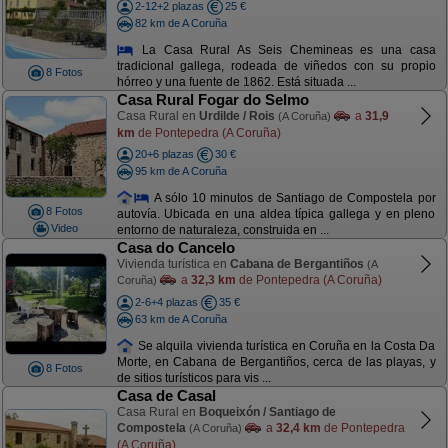
2-12+2 plazas
25 €
82 km de A Coruña
La Casa Rural As Seis Chemineas es una casa
tradicional gallega, rodeada de viñedos con su propio
8 Fotos
hórreo y una fuente de 1862. Está situada ...
Casa Rural Fogar do Selmo
Casa Rural en
Urdilde / Rois
a
31,9
(A Coruña)
km
de Pontepedra (A Coruña)
20+6 plazas
30 €
95 km de A Coruña
A sólo 10 minutos de Santiago de Compostela por
8 Fotos
autovía. Ubicada en una aldea típica gallega y en pleno
Video
entorno de naturaleza, construida en ...
Casa do Cancelo
Vivienda turística en
Cabana de Bergantiños
(A
a
32,3 km
de Pontepedra (A Coruña)
Coruña)
2-6+4 plazas
35 €
63 km de A Coruña
Se alquila vivienda turística en Coruña en la Costa Da
Morte, en Cabana de Bergantiños, cerca de las playas, y
8 Fotos
de sitios turísticos para vis ...
Casa de Casal
Casa Rural en
Boqueixón / Santiago de
Compostela
a
32,4 km
de Pontepedra
(A Coruña)
(A Coruña)