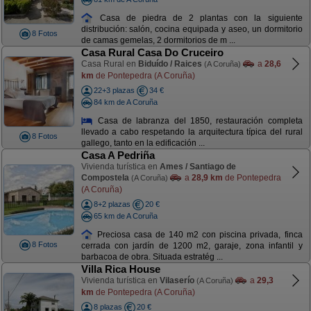
Casa de piedra de 2 plantas con la siguiente
distribución: salón, cocina equipada y aseo, un dormitorio
8 Fotos
de camas gemelas, 2 dormitorios de m ...
Casa Rural Casa Do Cruceiro
Casa Rural en
Biduído / Raices
a
28,6
(A Coruña)
km
de Pontepedra (A Coruña)
22+3 plazas
34 €
84 km de A Coruña
Casa de labranza del 1850, restauración completa
llevado a cabo respetando la arquitectura típica del rural
8 Fotos
gallego, tanto en la edificación ...
Casa A Pedriña
Vivienda turística en
Ames / Santiago de
Compostela
a
28,9 km
de Pontepedra
(A Coruña)
(A Coruña)
8+2 plazas
20 €
65 km de A Coruña
Preciosa casa de 140 m2 con piscina privada, finca
8 Fotos
cerrada con jardín de 1200 m2, garaje, zona infantil y
barbacoa de obra. Situada estratég ...
Villa Rica House
Vivienda turística en
Vilaserío
a
29,3
(A Coruña)
km
de Pontepedra (A Coruña)
8 plazas
20 €