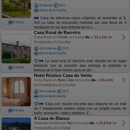
20 plazas
30 €
84 km de A Coruña
Casa de labranza cuyos orígenes se remontan al S.
8 Fotos
XVI La casa se encuentra rodeada por una finca de 4
hectáreas en las que disfrutar de la n ...
Casa Rural de Barreiro
Casa Rural en
Curtis
a
33,1 km
de
(A Coruña)
Pontepedra (A Coruña)
10+3 plazas
20 €
60 km de A Coruña
La casa rural El Barreiro está situada en un lugar
tranquilo con su encanto que entrega al visitante la
8 Fotos
belleza de lo bien hecho para un dis ...
Hotel Rústico Casa do Vento
Casa Rural en
Baio / Zas
a
33,4 km
(A Coruña)
de Pontepedra (A Coruña)
16+4 plazas
26 €
60 km de A Coruña
Casa con mucho encanto que dispone de un total
de 7 habitaciones dobles, todas con un amplio cuarto de
8 Fotos
baño, televisión, radio y teléfono. E ...
A Casa de Blanco
Vivienda turística en
Teo
a
33,9 km
de
(A Coruña)
Pontepedra (A Coruña)