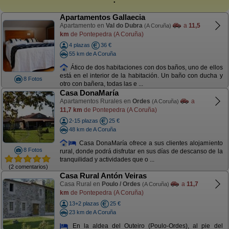
Apartamentos Gallaecia
Apartamento en
Val do Dubra
a
11,5
(A Coruña)
km
de Pontepedra (A Coruña)
4 plazas
36 €
55 km de A Coruña
Ático de dos habitaciones con dos baños, uno de ellos
está en el interior de la habitación. Un baño con ducha y
8 Fotos
otro con bañera, todas las e ...
Casa DonaMaría
Apartamentos Rurales en
Ordes
a
(A Coruña)
11,7 km
de Pontepedra (A Coruña)
2-15 plazas
25 €
48 km de A Coruña
Casa DonaMaría ofrece a sus clientes alojamiento
8 Fotos
rural, donde podrá disfrutar en sus días de descanso de la
tranquilidad y actividades que o ...
(2 comentarios)
Casa Rural Antón Veiras
Casa Rural en
Poulo / Ordes
a
11,7
(A Coruña)
km
de Pontepedra (A Coruña)
13+2 plazas
25 €
23 km de A Coruña
En la aldea del Outeiro (Poulo-Ordes), al pie del