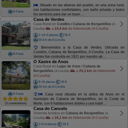
Situado en las afueras del pueblo, en una zona rural,
con habitaciones confortables, con baño privado y todos
8 Fotos
los servicios para dar un buen ...
Casa de Verdes
Casa Rural en
Cundíns / Cabana de Bergantiños
(A
a
24,4 km
de Aldemunde (A Coruña)
Coruña)
2-14+3 plazas
36 €
55 km de A Coruña
Bienvenidos a la Casa de Verdes. Ubicada en
Cundíns, Cabana de Bergantiños, A Coruña. La Casa de
8 Fotos
Verdes fue contruída en 1921 por nuestro ab ...
O Xastre de Anos
Casa Rural en
Lugar de Anos / Cabana de
Bergantiños
a
25,3 km
de Aldemunde
(A Coruña)
(A Coruña)
8-16 plazas
30 €
55 km de A Coruña
8 Fotos
Casa rural situada en la aldea de Anos en el
municipio de Cabana de Bergantiños, en la Costa da
(3 comentarios)
Morte, con 6 habitaciones dobles y una habit ...
Casa do Cancelo
Vivienda turística en
Cabana de Bergantiños
(A
a
26,1 km
de Aldemunde (A Coruña)
Coruña)
2-6+4 plazas
35 €