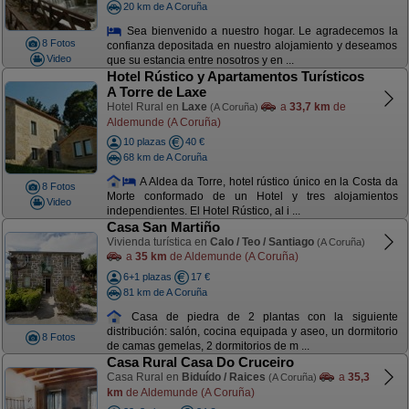
20 km de A Coruña
Sea bienvenido a nuestro hogar. Le agradecemos la
8 Fotos
confianza depositada en nuestro alojamiento y deseamos
Video
que su estancia entre nosotros y en ...
Hotel Rústico y Apartamentos Turísticos
A Torre de Laxe
Hotel Rural en
Laxe
a
33,7 km
de
(A Coruña)
Aldemunde (A Coruña)
10 plazas
40 €
68 km de A Coruña
A Aldea da Torre, hotel rústico único en la Costa da
8 Fotos
Morte conformado de un Hotel y tres alojamientos
Video
independientes. El Hotel Rústico, al i ...
Casa San Martiño
Vivienda turística en
Calo / Teo / Santiago
(A Coruña)
a
35 km
de Aldemunde (A Coruña)
6+1 plazas
17 €
81 km de A Coruña
Casa de piedra de 2 plantas con la siguiente
distribución: salón, cocina equipada y aseo, un dormitorio
8 Fotos
de camas gemelas, 2 dormitorios de m ...
Casa Rural Casa Do Cruceiro
Casa Rural en
Biduído / Raices
a
35,3
(A Coruña)
km
de Aldemunde (A Coruña)