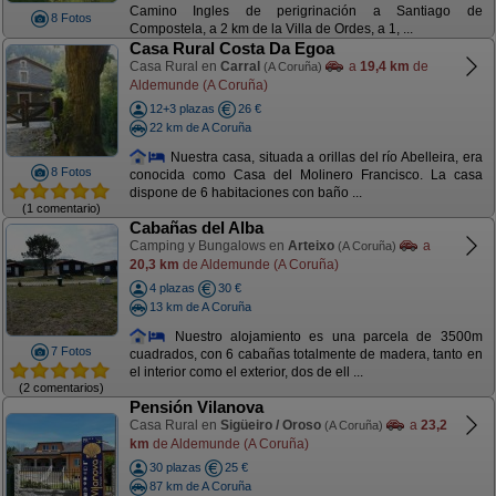
Camino Ingles de perigrinación a Santiago de
8 Fotos
Compostela, a 2 km de la Villa de Ordes, a 1, ...
Casa Rural Costa Da Egoa
Casa Rural en
Carral
a
19,4 km
de
(A Coruña)
Aldemunde (A Coruña)
12+3 plazas
26 €
22 km de A Coruña
Nuestra casa, situada a orillas del río Abelleira, era
8 Fotos
conocida como Casa del Molinero Francisco. La casa
dispone de 6 habitaciones con baño ...
(1 comentario)
Cabañas del Alba
Camping y Bungalows en
Arteixo
a
(A Coruña)
20,3 km
de Aldemunde (A Coruña)
4 plazas
30 €
13 km de A Coruña
Nuestro alojamiento es una parcela de 3500m
7 Fotos
cuadrados, con 6 cabañas totalmente de madera, tanto en
el interior como el exterior, dos de ell ...
(2 comentarios)
Pensión Vilanova
Casa Rural en
Sigüeiro / Oroso
a
23,2
(A Coruña)
km
de Aldemunde (A Coruña)
30 plazas
25 €
87 km de A Coruña