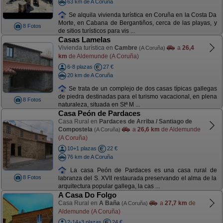
63 km de A Coruña
Se alquila vivienda turística en Coruña en la Costa Da
Morte, en Cabana de Bergantiños, cerca de las playas, y
8 Fotos
de sitios turísticos para vis ...
Casas Lamelas
Vivienda turística en
Cambre
a
26,4
(A Coruña)
km
de Aldemunde (A Coruña)
6-8 plazas
27 €
20 km de A Coruña
Se trata de un complejo de dos casas típicas gallegas
de piedra destinadas para el turismo vacacional, en plena
8 Fotos
naturaleza, situada en Stª M ...
Casa Peón de Pardaces
Casa Rural en
Pardaces de Arriba / Santiago de
Compostela
a
26,6 km
de Aldemunde
(A Coruña)
(A Coruña)
10+1 plazas
22 €
76 km de A Coruña
La casa Peón de Pardaces es una casa rural de
8 Fotos
labranza del S. XVII restaurada preservando el alma de la
arquitectura popular gallega, la cas ...
A Casa Do Folgo
Casa Rural en
A Baña
a
27,7 km
de
(A Coruña)
Aldemunde (A Coruña)
2-14+3 plazas
24 €