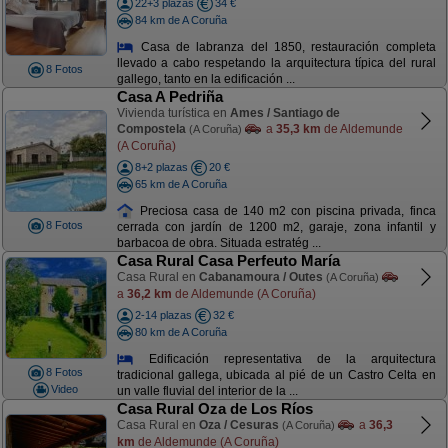
22+3 plazas
34 €
84 km de A Coruña
Casa de labranza del 1850, restauración completa
llevado a cabo respetando la arquitectura típica del rural
8 Fotos
gallego, tanto en la edificación ...
Casa A Pedriña
Vivienda turística en
Ames / Santiago de
Compostela
a
35,3 km
de Aldemunde
(A Coruña)
(A Coruña)
8+2 plazas
20 €
65 km de A Coruña
Preciosa casa de 140 m2 con piscina privada, finca
8 Fotos
cerrada con jardín de 1200 m2, garaje, zona infantil y
barbacoa de obra. Situada estratég ...
Casa Rural Casa Perfeuto María
Casa Rural en
Cabanamoura / Outes
(A Coruña)
a
36,2 km
de Aldemunde (A Coruña)
2-14 plazas
32 €
80 km de A Coruña
Edificación representativa de la arquitectura
8 Fotos
tradicional gallega, ubicada al pié de un Castro Celta en
Video
un valle fluvial del interior de la ...
Casa Rural Oza de Los Ríos
Casa Rural en
Oza / Cesuras
a
36,3
(A Coruña)
km
de Aldemunde (A Coruña)