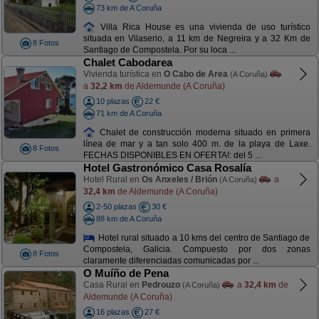
73 km de A Coruña
Villa Rica House es una vivienda de uso turístico
situada en Vilaserio, a 11 km de Negreira y a 32 Km de
8 Fotos
Santiago de Compostela. Por su loca ...
Chalet Cabodarea
Vivienda turística en
O Cabo de Area
(A Coruña)
a
32,2 km
de Aldemunde (A Coruña)
10 plazas
22 €
71 km de A Coruña
Chalet de construcción moderna situado en primera
línea de mar y a tan solo 400 m. de la playa de Laxe.
8 Fotos
FECHAS DISPONIBLES EN OFERTA!: del 5 ...
Hotel Gastronómico Casa Rosalía
Hotel Rural en
Os Anxeles / Brión
a
(A Coruña)
32,4 km
de Aldemunde (A Coruña)
2-50 plazas
30 €
88 km de A Coruña
Hotel rural situado a 10 kms del centro de Santiago de
Compostela, Galicia. Compuesto por dos zonas
8 Fotos
claramente diferenciadas comunicadas por ...
O Muíño de Pena
Casa Rural en
Pedrouzo
a
32,4 km
de
(A Coruña)
Aldemunde (A Coruña)
16 plazas
27 €