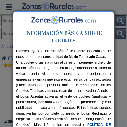
INFORMACIÓN BÁSICA SOBRE
COOKIES
Alojamientos
>
Galicia
>
A Coruña
> Aldemunde
Bienvenid@ a la información básica sobre las cookies de
Casas Rurales cerca de Aldemunde
nuestro portal responsabilidad de
Mario Temprado Casas
.
Una cookie o galleta informática es un pequeño archivo de
información que se guarda en tu pc, smartphone o tablet al
visitar el portal. Algunas son nuestras y otras pertenecen a
empresas externas que nos prestan servicios. Las activadas
y necesarias para que todo funcione correctamente son las
Cookies Técnicas y no necesitan de tu autorización. Al pulsar
el botón
Aceptar
activarás el resto de cookies (analíticas y
publicitarias), personalizadas según tus preferencias y con
Casa Rural de Barreiro
rs.
10+3 pers.
 €
20 €
publicidad ajustada a tus búsquedas. Estas últimas puedes
Curtis (A Coruña)
desde
desactivarlas por completo pulsando el botón
Rechazar
o
elegir su activación/desactivación desde “Configuración de
Buscar
Cookies”. Más información en nuestra
POLÍTICA DE