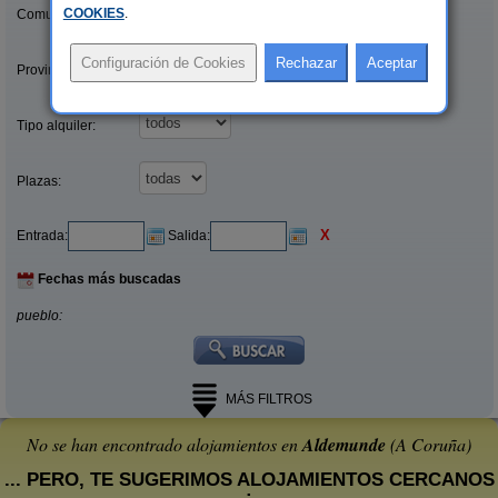
COOKIES
.
Comunidades:
Provincias/Islas:
Tipo alquiler:
Plazas:
X
Entrada:
Salida:
Fechas más buscadas
pueblo:
MÁS FILTROS
No se han encontrado alojamientos en
Aldemunde
(A Coruña)
... PERO, TE SUGERIMOS ALOJAMIENTOS CERCANOS
: