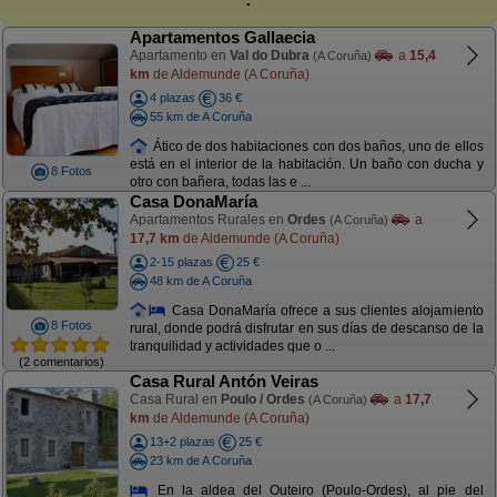
Apartamentos Gallaecia
Apartamento en
Val do Dubra
a
15,4
(A Coruña)
km
de Aldemunde (A Coruña)
4 plazas
36 €
55 km de A Coruña
Ático de dos habitaciones con dos baños, uno de ellos
está en el interior de la habitación. Un baño con ducha y
8 Fotos
otro con bañera, todas las e ...
Casa DonaMaría
Apartamentos Rurales en
Ordes
a
(A Coruña)
17,7 km
de Aldemunde (A Coruña)
2-15 plazas
25 €
48 km de A Coruña
Casa DonaMaría ofrece a sus clientes alojamiento
8 Fotos
rural, donde podrá disfrutar en sus días de descanso de la
tranquilidad y actividades que o ...
(2 comentarios)
Casa Rural Antón Veiras
Casa Rural en
Poulo / Ordes
a
17,7
(A Coruña)
km
de Aldemunde (A Coruña)
13+2 plazas
25 €
23 km de A Coruña
En la aldea del Outeiro (Poulo-Ordes), al pie del