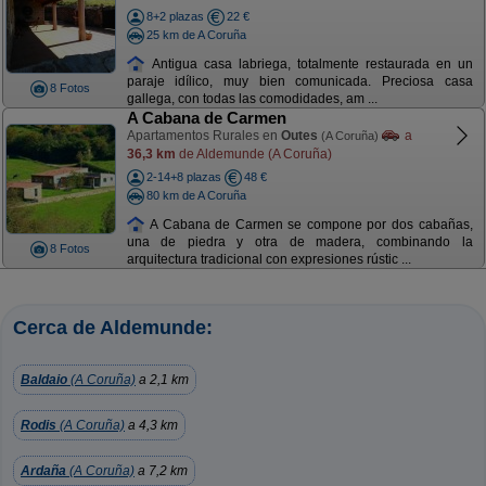
8+2 plazas
22 €
25 km de A Coruña
Antigua casa labriega, totalmente restaurada en un
paraje idílico, muy bien comunicada. Preciosa casa
8 Fotos
gallega, con todas las comodidades, am ...
A Cabana de Carmen
Apartamentos Rurales en
Outes
a
(A Coruña)
36,3 km
de Aldemunde (A Coruña)
2-14+8 plazas
48 €
80 km de A Coruña
A Cabana de Carmen se compone por dos cabañas,
una de piedra y otra de madera, combinando la
8 Fotos
arquitectura tradicional con expresiones rústic ...
Cerca de Aldemunde:
Baldaio
(A Coruña)
a 2,1 km
Rodis
(A Coruña)
a 4,3 km
Ardaña
(A Coruña)
a 7,2 km