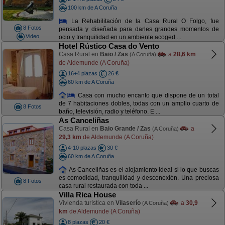
100 km de A Coruña
La Rehabilitación de la Casa Rural O Folgo, fue
8 Fotos
pensada y diseñada para darles grandes momentos de
Video
ocio y tranquilidad en un ambiente acoged ...
Hotel Rústico Casa do Vento
Casa Rural en
Baio / Zas
a
28,6 km
(A Coruña)
de Aldemunde (A Coruña)
16+4 plazas
26 €
60 km de A Coruña
Casa con mucho encanto que dispone de un total
de 7 habitaciones dobles, todas con un amplio cuarto de
8 Fotos
baño, televisión, radio y teléfono. E ...
As Canceliñas
Casa Rural en
Baio Grande / Zas
a
(A Coruña)
29,3 km
de Aldemunde (A Coruña)
4-10 plazas
30 €
60 km de A Coruña
As Canceliñas es el alojamiento ideal si lo que buscas
es comodidad, tranquilidad y desconexión. Una preciosa
8 Fotos
casa rural restaurada con toda ...
Villa Rica House
Vivienda turística en
Vilaserío
a
30,9
(A Coruña)
km
de Aldemunde (A Coruña)
8 plazas
20 €