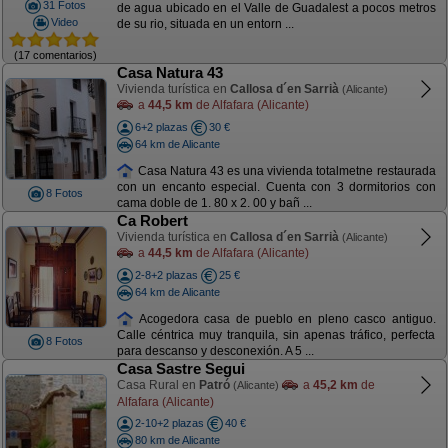
31 Fotos
de agua ubicado en el Valle de Guadalest a pocos metros
Video
de su rio, situada en un entorn ...
(17 comentarios)
Casa Natura 43
Vivienda turística en
Callosa d´en Sarrià
(Alicante)
a
44,5 km
de Alfafara (Alicante)
6+2 plazas
30 €
64 km de Alicante
Casa Natura 43 es una vivienda totalmetne restaurada
con un encanto especial. Cuenta con 3 dormitorios con
8 Fotos
cama doble de 1. 80 x 2. 00 y bañ ...
Ca Robert
Vivienda turística en
Callosa d´en Sarrià
(Alicante)
a
44,5 km
de Alfafara (Alicante)
2-8+2 plazas
25 €
64 km de Alicante
Acogedora casa de pueblo en pleno casco antiguo.
Calle céntrica muy tranquila, sin apenas tráfico, perfecta
8 Fotos
para descanso y desconexión. A 5 ...
Casa Sastre Segui
Casa Rural en
Patró
a
45,2 km
de
(Alicante)
Alfafara (Alicante)
2-10+2 plazas
40 €
80 km de Alicante