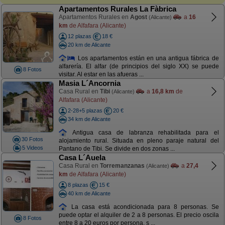
Apartamentos Rurales La Fàbrica
Apartamentos Rurales en
Agost
a
16
(Alicante)
km
de Alfafara (Alicante)
12 plazas
18 €
20 km de Alicante
Los apartamentos están en una antigua fábrica de
alfarería. El alfar (de principios del siglo XX) se puede
8 Fotos
visitar. Al estar en las afueras ...
Masia L´Ancornia
Casa Rural en
Tibi
a
16,8 km
de
(Alicante)
Alfafara (Alicante)
2-28+5 plazas
20 €
34 km de Alicante
Antigua casa de labranza rehabilitada para el
30 Fotos
alojamiento rural. Situada en pleno paraje natural del
5 Videos
Pantano de Tibi. Se divide en dos zonas ...
Casa L´Auela
Casa Rural en
Torremanzanas
a
27,4
(Alicante)
km
de Alfafara (Alicante)
8 plazas
15 €
40 km de Alicante
La casa está acondicionada para 8 personas. Se
puede optar el alquiler de 2 a 8 personas. El precio oscila
8 Fotos
entre 8 a 20 euros por persona, s ...