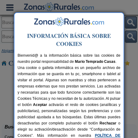
INFORMACIÓN BÁSICA SOBRE
COOKIES
Alojamientos
>
Comunidad Valenciana
>
Alicante
> Alfafara
Bienvenid@ a la información básica sobre las cookies de
Casas Rurales cerca de Alfafara
nuestro portal responsabilidad de
Mario Temprado Casas
.
Una cookie o galleta informática es un pequeño archivo de
información que se guarda en tu pc, smartphone o tablet al
visitar el portal. Algunas son nuestras y otras pertenecen a
empresas externas que nos prestan servicios. Las activadas
y necesarias para que todo funcione correctamente son las
Cookies Técnicas y no necesitan de tu autorización. Al pulsar
el botón
Aceptar
activarás el resto de cookies (analíticas y
Masia L´Ancornia
rs.
2-28+5 pers.
publicitarias), personalizadas según tus preferencias y con
 €
20 €
Tibi (Alicante)
desde
publicidad ajustada a tus búsquedas. Estas últimas puedes
desactivarlas por completo pulsando el botón
Rechazar
o
Buscar
elegir su activación/desactivación desde “Configuración de
Cookies”. Más información en nuestra
POLÍTICA DE
Comunidades: