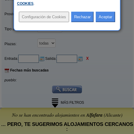
COOKIES
.
Provincias/Islas:
Tipo alquiler:
Plazas:
X
Entrada:
Salida:
Fechas más buscadas
pueblo:
MÁS FILTROS
No se han encontrado alojamientos en
Alfafara
(Alicante)
... PERO, TE SUGERIMOS ALOJAMIENTOS CERCANOS
: