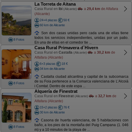
La Torreta de Aitana
Casa Rural en
Ibi
a
29,4 km
de Alfafara
(Alicante)
(Alicante)
24+4 plazas
50 €
60 km de Alicante
Son dos casas unidas pero cada una de ellas tiene
todos los servicios independientes, unidas por un patio.
8 Fotos
En una de ellas en el comedor tie ...
Casa Rural Primavera d´Hivern
Casa Rural en
Castalla
a
30,2 km
de
(Alicante)
Alfafara (Alicante)
6+3 plazas
18 €
34 km de Alicante
Castalla ciudad alicantina y capital de la subcomarca
de su Foia pertenece a la Comarca valenciana de L’Alcoià
8 Fotos
i Comtat. Dentro de este espa ...
Alquería de Finestrat
Casa Rural en
Finestrat
a
32,7 km
de
(Alicante)
Alfafara (Alicante)
15+2 plazas
76 €
30 km de Alicante
Casona de huerta valenciana, de 5 habitaciones con
baño, a los pies de la montaña del Puig Campana (1. 046
8 Fotos
m) y a 10 minutos de la playa de ...