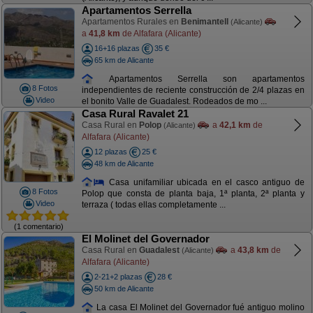
Apartamentos Serrella
Apartamentos Rurales en
Benimantell
(Alicante)
a
41,8 km
de Alfafara (Alicante)
16+16 plazas
35 €
65 km de Alicante
Apartamentos Serrella son apartamentos
8 Fotos
independientes de reciente construcción de 2/4 plazas en
Video
el bonito Valle de Guadalest. Rodeados de mo ...
Casa Rural Ravalet 21
Casa Rural en
Polop
a
42,1 km
de
(Alicante)
Alfafara (Alicante)
12 plazas
25 €
48 km de Alicante
Casa unifamiliar ubicada en el casco antiguo de
8 Fotos
Polop que consta de planta baja, 1ª planta, 2ª planta y
Video
terraza ( todas ellas completamente ...
(1 comentario)
El Molinet del Governador
Casa Rural en
Guadalest
a
43,8 km
de
(Alicante)
Alfafara (Alicante)
2-21+2 plazas
28 €
50 km de Alicante
La casa El Molinet del Governador fué antiguo molino