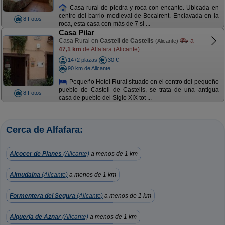
Casa rural de piedra y roca con encanto. Ubicada en
centro del barrio medieval de Bocairent. Enclavada en la
8 Fotos
roca, esta casa con más de 7 si ...
Casa Pilar
Casa Rural en
Castell de Castells
a
(Alicante)
47,1 km
de Alfafara (Alicante)
14+2 plazas
30 €
90 km de Alicante
Pequeño Hotel Rural situado en el centro del pequeño
pueblo de Castell de Castells, se trata de una antigua
8 Fotos
casa de pueblo del Siglo XIX tot ...
Cerca de Alfafara:
Alcocer de Planes
(Alicante)
a menos de 1 km
Almudaina
(Alicante)
a menos de 1 km
Formentera del Segura
(Alicante)
a menos de 1 km
Alquerja de Aznar
(Alicante)
a menos de 1 km