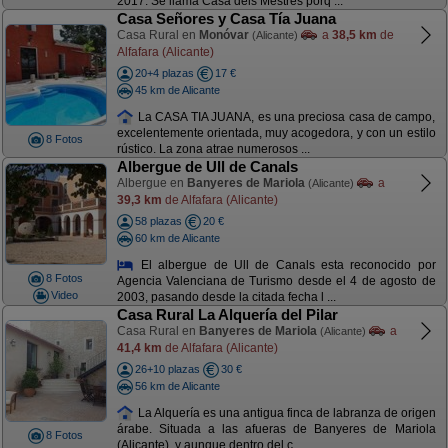
2017. Se llama Casa dels Mestres porq ...
Casa Señores y Casa Tía Juana
Casa Rural en
Monóvar
a
38,5 km
de
(Alicante)
Alfafara (Alicante)
20+4 plazas
17 €
45 km de Alicante
La CASA TIA JUANA, es una preciosa casa de campo,
excelentemente orientada, muy acogedora, y con un estilo
8 Fotos
rústico. La zona atrae numerosos ...
Albergue de Ull de Canals
Albergue en
Banyeres de Mariola
a
(Alicante)
39,3 km
de Alfafara (Alicante)
58 plazas
20 €
60 km de Alicante
El albergue de Ull de Canals esta reconocido por
8 Fotos
Agencia Valenciana de Turismo desde el 4 de agosto de
Video
2003, pasando desde la citada fecha l ...
Casa Rural La Alquería del Pilar
Casa Rural en
Banyeres de Mariola
a
(Alicante)
41,4 km
de Alfafara (Alicante)
26+10 plazas
30 €
56 km de Alicante
La Alquería es una antigua finca de labranza de origen
árabe. Situada a las afueras de Banyeres de Mariola
8 Fotos
(Alicante), y aunque dentro del c ...