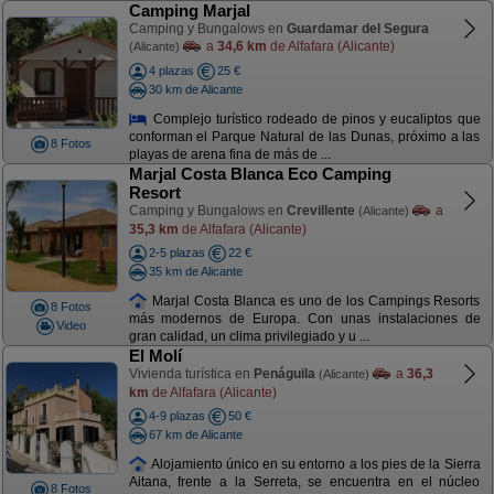
Camping Marjal
Camping y Bungalows en
Guardamar del Segura
a
34,6 km
de Alfafara (Alicante)
(Alicante)
4 plazas
25 €
30 km de Alicante
Complejo turístico rodeado de pinos y eucaliptos que
conforman el Parque Natural de las Dunas, próximo a las
8 Fotos
playas de arena fina de más de ...
Marjal Costa Blanca Eco Camping
Resort
Camping y Bungalows en
Crevillente
a
(Alicante)
35,3 km
de Alfafara (Alicante)
2-5 plazas
22 €
35 km de Alicante
Marjal Costa Blanca es uno de los Campings Resorts
8 Fotos
más modernos de Europa. Con unas instalaciones de
Video
gran calidad, un clima privilegiado y u ...
El Molí
Vivienda turística en
Penáguila
a
36,3
(Alicante)
km
de Alfafara (Alicante)
4-9 plazas
50 €
67 km de Alicante
Alojamiento único en su entorno a los pies de la Sierra
Aitana, frente a la Serreta, se encuentra en el núcleo
8 Fotos