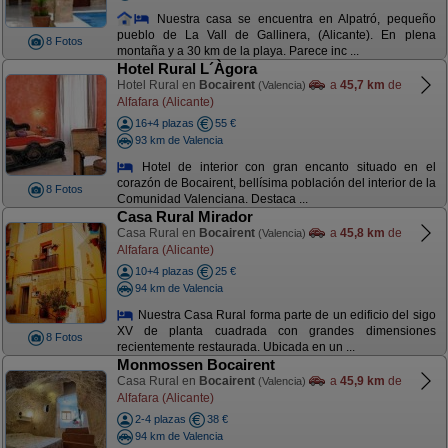
Nuestra casa se encuentra en Alpatró, pequeño
pueblo de La Vall de Gallinera, (Alicante). En plena
8 Fotos
montaña y a 30 km de la playa. Parece inc ...
Hotel Rural L´Àgora
Hotel Rural en
Bocairent
a
45,7 km
de
(Valencia)
Alfafara (Alicante)
16+4 plazas
55 €
93 km de Valencia
Hotel de interior con gran encanto situado en el
corazón de Bocairent, bellísima población del interior de la
8 Fotos
Comunidad Valenciana. Destaca ...
Casa Rural Mirador
Casa Rural en
Bocairent
a
45,8 km
de
(Valencia)
Alfafara (Alicante)
10+4 plazas
25 €
94 km de Valencia
Nuestra Casa Rural forma parte de un edificio del sigo
XV de planta cuadrada con grandes dimensiones
8 Fotos
recientemente restaurada. Ubicada en un ...
Monmossen Bocairent
Casa Rural en
Bocairent
a
45,9 km
de
(Valencia)
Alfafara (Alicante)
2-4 plazas
38 €
94 km de Valencia