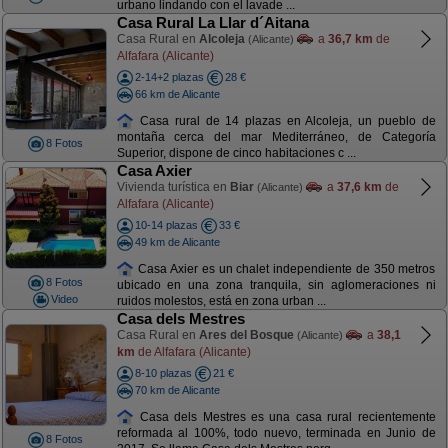
urbano lindando con el lavade ...
Casa Rural La Llar d´Aitana
Casa Rural en
Alcoleja
a
36,7 km
de
(Alicante)
Alfafara (Alicante)
2-14+2 plazas
28 €
66 km de Alicante
Casa rural de 14 plazas en Alcoleja, un pueblo de
montaña cerca del mar Mediterráneo, de Categoría
8 Fotos
Superior, dispone de cinco habitaciones c ...
Casa Axier
Vivienda turística en
Biar
a
37,6 km
de
(Alicante)
Alfafara (Alicante)
10-14 plazas
33 €
49 km de Alicante
Casa Axier es un chalet independiente de 350 metros
8 Fotos
ubicado en una zona tranquila, sin aglomeraciones ni
Video
ruidos molestos, está en zona urban ...
Casa dels Mestres
Casa Rural en
Ares del Bosque
a
38,1
(Alicante)
km
de Alfafara (Alicante)
8-10 plazas
21 €
70 km de Alicante
Casa dels Mestres es una casa rural recientemente
reformada al 100%, todo nuevo, terminada en Junio de
8 Fotos