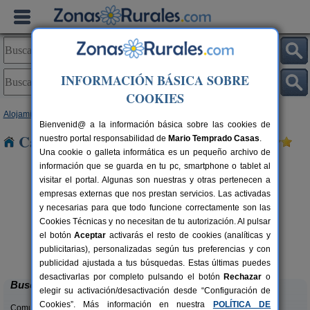
INFORMACIÓN BÁSICA SOBRE
COOKIES
Alojamientos
>
Comunidad Valenciana
>
Alicante
> Benasau
Bienvenid@ a la información básica sobre las cookies de
Casas Rurales cerca de Benasau
nuestro portal responsabilidad de
Mario Temprado Casas
.
Una cookie o galleta informática es un pequeño archivo de
información que se guarda en tu pc, smartphone o tablet al
visitar el portal. Algunas son nuestras y otras pertenecen a
empresas externas que nos prestan servicios. Las activadas
y necesarias para que todo funcione correctamente son las
Cookies Técnicas y no necesitan de tu autorización. Al pulsar
el botón
Aceptar
activarás el resto de cookies (analíticas y
Masia L´Ancornia
rs.
2-28+5 pers.
publicitarias), personalizadas según tus preferencias y con
 €
20 €
Tibi (Alicante)
desde
publicidad ajustada a tus búsquedas. Estas últimas puedes
desactivarlas por completo pulsando el botón
Rechazar
o
Buscar
elegir su activación/desactivación desde “Configuración de
Cookies”. Más información en nuestra
POLÍTICA DE
Comunidades: