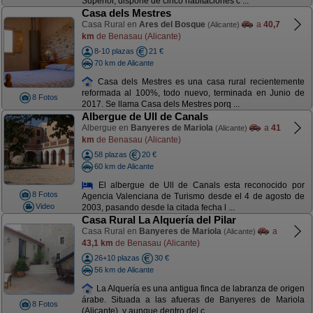
Superior, dispone de cinco habitaciones c ...
Casa dels Mestres
Casa Rural en
Ares del Bosque
a
40,7
(Alicante)
km
de Benasau (Alicante)
8-10 plazas
21 €
70 km de Alicante
Casa dels Mestres es una casa rural recientemente
reformada al 100%, todo nuevo, terminada en Junio de
8 Fotos
2017. Se llama Casa dels Mestres porq ...
Albergue de Ull de Canals
Albergue en
Banyeres de Mariola
a
41
(Alicante)
km
de Benasau (Alicante)
58 plazas
20 €
60 km de Alicante
El albergue de Ull de Canals esta reconocido por
8 Fotos
Agencia Valenciana de Turismo desde el 4 de agosto de
Video
2003, pasando desde la citada fecha l ...
Casa Rural La Alquería del Pilar
Casa Rural en
Banyeres de Mariola
a
(Alicante)
43,1 km
de Benasau (Alicante)
26+10 plazas
30 €
56 km de Alicante
La Alquería es una antigua finca de labranza de origen
árabe. Situada a las afueras de Banyeres de Mariola
8 Fotos
(Alicante), y aunque dentro del c ...