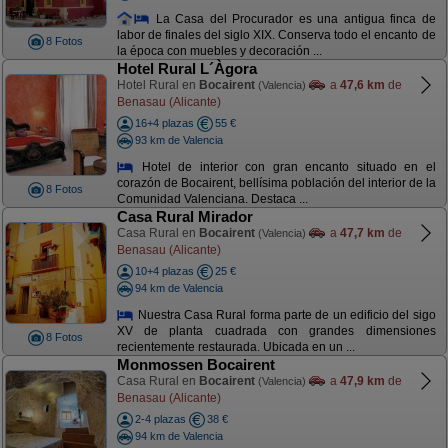
La Casa del Procurador es una antigua finca de
labor de finales del siglo XIX. Conserva todo el encanto de
8 Fotos
la época con muebles y decoración ...
Hotel Rural L´Àgora
Hotel Rural en
Bocairent
a
47,6 km
de
(Valencia)
Benasau (Alicante)
16+4 plazas
55 €
93 km de Valencia
Hotel de interior con gran encanto situado en el
corazón de Bocairent, bellísima población del interior de la
8 Fotos
Comunidad Valenciana. Destaca ...
Casa Rural Mirador
Casa Rural en
Bocairent
a
47,7 km
de
(Valencia)
Benasau (Alicante)
10+4 plazas
25 €
94 km de Valencia
Nuestra Casa Rural forma parte de un edificio del sigo
XV de planta cuadrada con grandes dimensiones
8 Fotos
recientemente restaurada. Ubicada en un ...
Monmossen Bocairent
Casa Rural en
Bocairent
a
47,9 km
de
(Valencia)
Benasau (Alicante)
2-4 plazas
38 €
94 km de Valencia