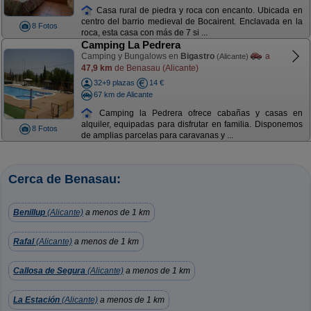
Casa rural de piedra y roca con encanto. Ubicada en
centro del barrio medieval de Bocairent. Enclavada en la
8 Fotos
roca, esta casa con más de 7 si ...
Camping La Pedrera
Camping y Bungalows en
Bigastro
a
(Alicante)
47,9 km
de Benasau (Alicante)
32+9 plazas
14 €
67 km de Alicante
Camping la Pedrera ofrece cabañas y casas en
alquiler, equipadas para disfrutar en familia. Disponemos
8 Fotos
de amplias parcelas para caravanas y ...
Cerca de Benasau:
Benillup
(Alicante)
a menos de 1 km
Rafal
(Alicante)
a menos de 1 km
Callosa de Segura
(Alicante)
a menos de 1 km
La Estación
(Alicante)
a menos de 1 km