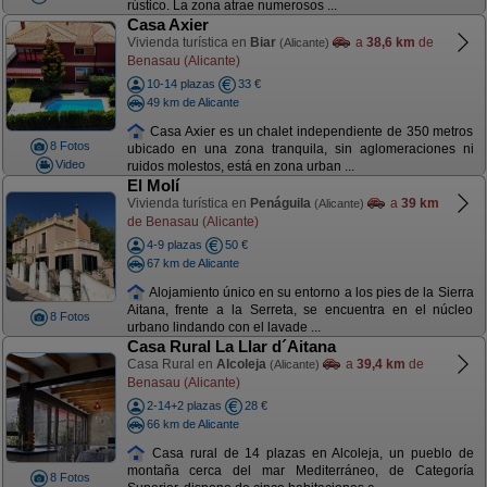
rústico. La zona atrae numerosos ...
Casa Axier
Vivienda turística en
Biar
a
38,6 km
de
(Alicante)
Benasau (Alicante)
10-14 plazas
33 €
49 km de Alicante
Casa Axier es un chalet independiente de 350 metros
8 Fotos
ubicado en una zona tranquila, sin aglomeraciones ni
Video
ruidos molestos, está en zona urban ...
El Molí
Vivienda turística en
Penáguila
a
39 km
(Alicante)
de Benasau (Alicante)
4-9 plazas
50 €
67 km de Alicante
Alojamiento único en su entorno a los pies de la Sierra
Aitana, frente a la Serreta, se encuentra en el núcleo
8 Fotos
urbano lindando con el lavade ...
Casa Rural La Llar d´Aitana
Casa Rural en
Alcoleja
a
39,4 km
de
(Alicante)
Benasau (Alicante)
2-14+2 plazas
28 €
66 km de Alicante
Casa rural de 14 plazas en Alcoleja, un pueblo de
montaña cerca del mar Mediterráneo, de Categoría
8 Fotos