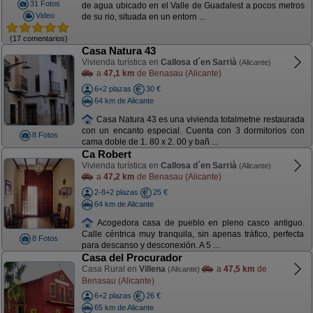
31 Fotos
de agua ubicado en el Valle de Guadalest a pocos metros
Video
de su rio, situada en un entorn ...
(17 comentarios)
Casa Natura 43
Vivienda turística en
Callosa d´en Sarrià
(Alicante)
a
47,1 km
de Benasau (Alicante)
6+2 plazas
30 €
64 km de Alicante
Casa Natura 43 es una vivienda totalmetne restaurada
con un encanto especial. Cuenta con 3 dormitorios con
8 Fotos
cama doble de 1. 80 x 2. 00 y bañ ...
Ca Robert
Vivienda turística en
Callosa d´en Sarrià
(Alicante)
a
47,2 km
de Benasau (Alicante)
2-8+2 plazas
25 €
64 km de Alicante
Acogedora casa de pueblo en pleno casco antiguo.
Calle céntrica muy tranquila, sin apenas tráfico, perfecta
8 Fotos
para descanso y desconexión. A 5 ...
Casa del Procurador
Casa Rural en
Villena
a
47,5 km
de
(Alicante)
Benasau (Alicante)
6+2 plazas
26 €
65 km de Alicante