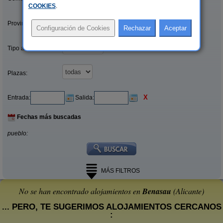
COOKIES
.
Provincias/Islas:
Tipo alquiler:
Plazas:
X
Entrada:
Salida:
Fechas más buscadas
pueblo:
MÁS FILTROS
No se han encontrado alojamientos en
Benasau
(Alicante)
... PERO, TE SUGERIMOS ALOJAMIENTOS CERCANOS
: