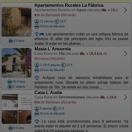
Apartamentos Rurales La Fàbrica
Apartamentos Rurales en
Agost
a
16,1
(Alicante)
km
de Benasau (Alicante)
12 plazas
18 €
20 km de Alicante
Los apartamentos están en una antigua fábrica de
alfarería. El alfar (de principios del siglo XX) se puede
8 Fotos
visitar. Al estar en las afueras ...
Masia L´Ancornia
Casa Rural en
Tibi
a
18,4 km
de
(Alicante)
Benasau (Alicante)
2-28+5 plazas
20 €
34 km de Alicante
Antigua casa de labranza rehabilitada para el
30 Fotos
alojamiento rural. Situada en pleno paraje natural del
5 Videos
Pantano de Tibi. Se divide en dos zonas ...
Casa L´Auela
Casa Rural en
Torremanzanas
a
29,9
(Alicante)
km
de Benasau (Alicante)
8 plazas
15 €
40 km de Alicante
La casa está acondicionada para 8 personas. Se
puede optar el alquiler de 2 a 8 personas. El precio oscila
8 Fotos
entre 8 a 20 euros por persona, s ...