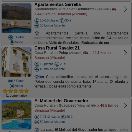
Apartamentos Serrella
Apartamentos Rurales en
Benimantell
(Alicante)
a
44,5 km
de Benasau (Alicante)
16+16 plazas
35 €
65 km de Alicante
Apartamentos Serrella son apartamentos
8 Fotos
independientes de reciente construcción de 2/4 plazas en
Video
el bonito Valle de Guadalest. Rodeados de mo ...
Casa Rural Ravalet 21
Casa Rural en
Polop
a
44,7 km
de
(Alicante)
Benasau (Alicante)
12 plazas
25 €
48 km de Alicante
Casa unifamiliar ubicada en el casco antiguo de
8 Fotos
Polop que consta de planta baja, 1ª planta, 2ª planta y
Video
terraza ( todas ellas completamente ...
(1 comentario)
El Molinet del Governador
Casa Rural en
Guadalest
a
46,5 km
de
(Alicante)
Benasau (Alicante)
2-21+2 plazas
28 €
50 km de Alicante
La casa El Molinet del Governador fué antiguo molino