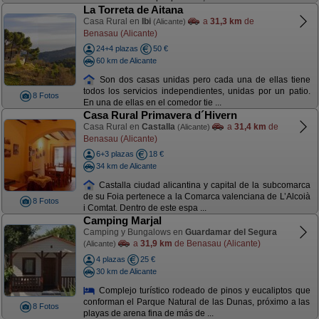
La Torreta de Aitana
Casa Rural en
Ibi
a
31,3 km
de
(Alicante)
Benasau (Alicante)
24+4 plazas
50 €
60 km de Alicante
Son dos casas unidas pero cada una de ellas tiene
todos los servicios independientes, unidas por un patio.
8 Fotos
En una de ellas en el comedor tie ...
Casa Rural Primavera d´Hivern
Casa Rural en
Castalla
a
31,4 km
de
(Alicante)
Benasau (Alicante)
6+3 plazas
18 €
34 km de Alicante
Castalla ciudad alicantina y capital de la subcomarca
de su Foia pertenece a la Comarca valenciana de L’Alcoià
8 Fotos
i Comtat. Dentro de este espa ...
Camping Marjal
Camping y Bungalows en
Guardamar del Segura
a
31,9 km
de Benasau (Alicante)
(Alicante)
4 plazas
25 €
30 km de Alicante
Complejo turístico rodeado de pinos y eucaliptos que
conforman el Parque Natural de las Dunas, próximo a las
8 Fotos
playas de arena fina de más de ...