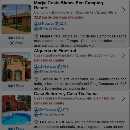
Marjal Costa Blanca Eco Camping
Resort
Camping y Bungalows en
Crevillente
a
(Alicante)
32,8 km
de Benasau (Alicante)
2-5 plazas
22 €
35 km de Alicante
Marjal Costa Blanca es uno de los Campings Resorts
8 Fotos
más modernos de Europa. Con unas instalaciones de
Video
gran calidad, un clima privilegiado y u ...
Alquería de Finestrat
Casa Rural en
Finestrat
a
35,4 km
de
(Alicante)
Benasau (Alicante)
15+2 plazas
76 €
30 km de Alicante
Casona de huerta valenciana, de 5 habitaciones con
baño, a los pies de la montaña del Puig Campana (1. 046
8 Fotos
m) y a 10 minutos de la playa de ...
Casa Señores y Casa Tía Juana
Casa Rural en
Monóvar
a
37,7 km
de
(Alicante)
Benasau (Alicante)
20+4 plazas
17 €
45 km de Alicante
La CASA TIA JUANA, es una preciosa casa de campo,
excelentemente orientada, muy acogedora, y con un estilo
8 Fotos