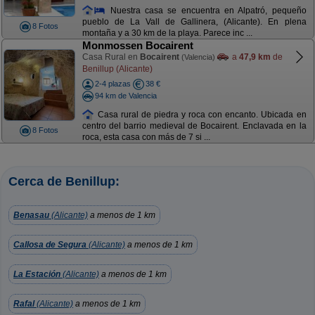
Nuestra casa se encuentra en Alpatró, pequeño
pueblo de La Vall de Gallinera, (Alicante). En plena
8 Fotos
montaña y a 30 km de la playa. Parece inc ...
Monmossen Bocairent
Casa Rural en
Bocairent
a
47,9 km
de
(Valencia)
Benillup (Alicante)
2-4 plazas
38 €
94 km de Valencia
Casa rural de piedra y roca con encanto. Ubicada en
centro del barrio medieval de Bocairent. Enclavada en la
8 Fotos
roca, esta casa con más de 7 si ...
Cerca de Benillup:
Benasau
(Alicante)
a menos de 1 km
Callosa de Segura
(Alicante)
a menos de 1 km
La Estación
(Alicante)
a menos de 1 km
Rafal
(Alicante)
a menos de 1 km