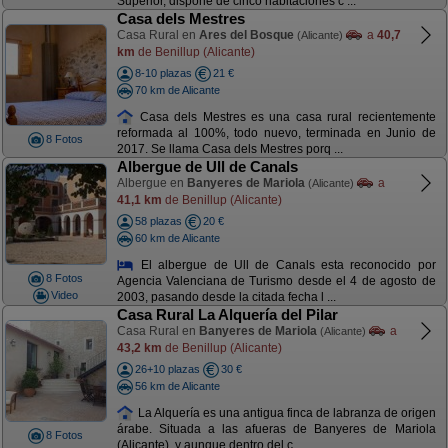
Superior, dispone de cinco habitaciones c ...
Casa dels Mestres
Casa Rural en
Ares del Bosque
a
40,7
(Alicante)
km
de Benillup (Alicante)
8-10 plazas
21 €
70 km de Alicante
Casa dels Mestres es una casa rural recientemente
reformada al 100%, todo nuevo, terminada en Junio de
8 Fotos
2017. Se llama Casa dels Mestres porq ...
Albergue de Ull de Canals
Albergue en
Banyeres de Mariola
a
(Alicante)
41,1 km
de Benillup (Alicante)
58 plazas
20 €
60 km de Alicante
El albergue de Ull de Canals esta reconocido por
8 Fotos
Agencia Valenciana de Turismo desde el 4 de agosto de
Video
2003, pasando desde la citada fecha l ...
Casa Rural La Alquería del Pilar
Casa Rural en
Banyeres de Mariola
a
(Alicante)
43,2 km
de Benillup (Alicante)
26+10 plazas
30 €
56 km de Alicante
La Alquería es una antigua finca de labranza de origen
árabe. Situada a las afueras de Banyeres de Mariola
8 Fotos
(Alicante), y aunque dentro del c ...