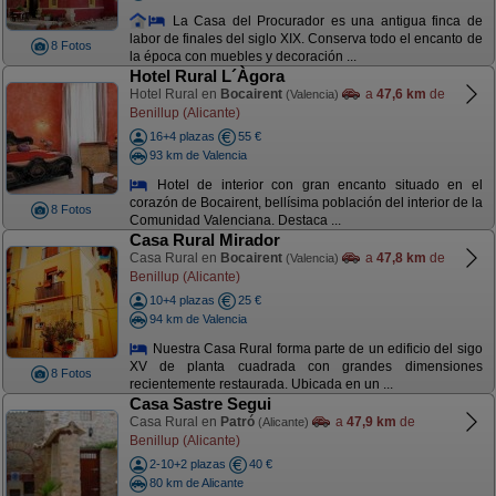
La Casa del Procurador es una antigua finca de
labor de finales del siglo XIX. Conserva todo el encanto de
8 Fotos
la época con muebles y decoración ...
Hotel Rural L´Àgora
Hotel Rural en
Bocairent
a
47,6 km
de
(Valencia)
Benillup (Alicante)
16+4 plazas
55 €
93 km de Valencia
Hotel de interior con gran encanto situado en el
corazón de Bocairent, bellísima población del interior de la
8 Fotos
Comunidad Valenciana. Destaca ...
Casa Rural Mirador
Casa Rural en
Bocairent
a
47,8 km
de
(Valencia)
Benillup (Alicante)
10+4 plazas
25 €
94 km de Valencia
Nuestra Casa Rural forma parte de un edificio del sigo
XV de planta cuadrada con grandes dimensiones
8 Fotos
recientemente restaurada. Ubicada en un ...
Casa Sastre Segui
Casa Rural en
Patró
a
47,9 km
de
(Alicante)
Benillup (Alicante)
2-10+2 plazas
40 €
80 km de Alicante