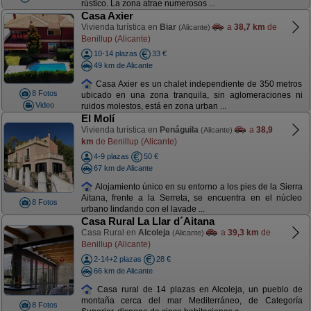
rústico. La zona atrae numerosos ...
Casa Axier
Vivienda turística en
Biar
a
38,7 km
de
(Alicante)
Benillup (Alicante)
10-14 plazas
33 €
49 km de Alicante
Casa Axier es un chalet independiente de 350 metros
8 Fotos
ubicado en una zona tranquila, sin aglomeraciones ni
Video
ruidos molestos, está en zona urban ...
El Molí
Vivienda turística en
Penáguila
a
38,9
(Alicante)
km
de Benillup (Alicante)
4-9 plazas
50 €
67 km de Alicante
Alojamiento único en su entorno a los pies de la Sierra
Aitana, frente a la Serreta, se encuentra en el núcleo
8 Fotos
urbano lindando con el lavade ...
Casa Rural La Llar d´Aitana
Casa Rural en
Alcoleja
a
39,3 km
de
(Alicante)
Benillup (Alicante)
2-14+2 plazas
28 €
66 km de Alicante
Casa rural de 14 plazas en Alcoleja, un pueblo de
montaña cerca del mar Mediterráneo, de Categoría
8 Fotos