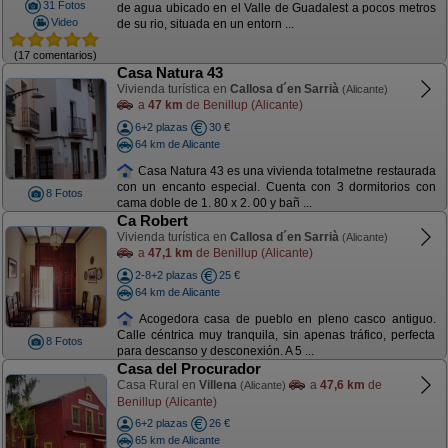
31 Fotos
de agua ubicado en el Valle de Guadalest a pocos metros
Video
de su rio, situada en un entorn ...
(17 comentarios)
Casa Natura 43
Vivienda turística en
Callosa d´en Sarrià
(Alicante)
a
47 km
de Benillup (Alicante)
6+2 plazas
30 €
64 km de Alicante
Casa Natura 43 es una vivienda totalmetne restaurada
con un encanto especial. Cuenta con 3 dormitorios con
8 Fotos
cama doble de 1. 80 x 2. 00 y bañ ...
Ca Robert
Vivienda turística en
Callosa d´en Sarrià
(Alicante)
a
47,1 km
de Benillup (Alicante)
2-8+2 plazas
25 €
64 km de Alicante
Acogedora casa de pueblo en pleno casco antiguo.
Calle céntrica muy tranquila, sin apenas tráfico, perfecta
8 Fotos
para descanso y desconexión. A 5 ...
Casa del Procurador
Casa Rural en
Villena
a
47,6 km
de
(Alicante)
Benillup (Alicante)
6+2 plazas
26 €
65 km de Alicante