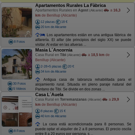
Apartamentos Rurales La Fàbrica
Apartamentos Rurales en
Agost
a
16,3
(Alicante)
km
de Benillup (Alicante)
12 plazas
18 €
20 km de Alicante
Los apartamentos están en una antigua fábrica de
alfarería. El alfar (de principios del siglo XX) se puede
8 Fotos
visitar. Al estar en las afueras ...
Masia L´Ancornia
Casa Rural en
Tibi
a
18,5 km
de
(Alicante)
Benillup (Alicante)
2-28+5 plazas
20 €
34 km de Alicante
Antigua casa de labranza rehabilitada para el
30 Fotos
alojamiento rural. Situada en pleno paraje natural del
5 Videos
Pantano de Tibi. Se divide en dos zonas ...
Casa L´Auela
Casa Rural en
Torremanzanas
a
29,9
(Alicante)
km
de Benillup (Alicante)
8 plazas
15 €
40 km de Alicante
La casa está acondicionada para 8 personas. Se
puede optar el alquiler de 2 a 8 personas. El precio oscila
8 Fotos
entre 8 a 20 euros por persona, s ...