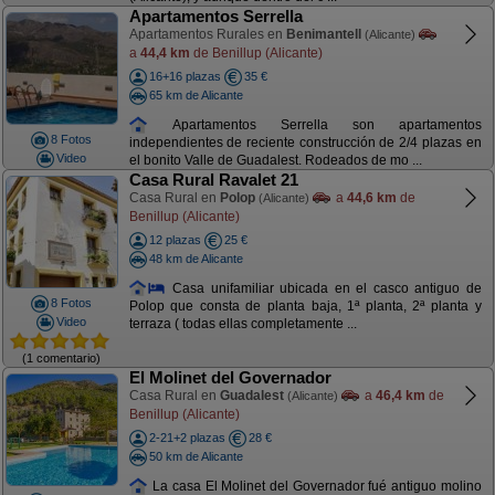
Apartamentos Serrella
Apartamentos Rurales en
Benimantell
(Alicante)
a
44,4 km
de Benillup (Alicante)
16+16 plazas
35 €
65 km de Alicante
Apartamentos Serrella son apartamentos
8 Fotos
independientes de reciente construcción de 2/4 plazas en
Video
el bonito Valle de Guadalest. Rodeados de mo ...
Casa Rural Ravalet 21
Casa Rural en
Polop
a
44,6 km
de
(Alicante)
Benillup (Alicante)
12 plazas
25 €
48 km de Alicante
Casa unifamiliar ubicada en el casco antiguo de
8 Fotos
Polop que consta de planta baja, 1ª planta, 2ª planta y
Video
terraza ( todas ellas completamente ...
(1 comentario)
El Molinet del Governador
Casa Rural en
Guadalest
a
46,4 km
de
(Alicante)
Benillup (Alicante)
2-21+2 plazas
28 €
50 km de Alicante
La casa El Molinet del Governador fué antiguo molino