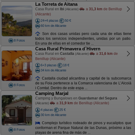
La Torreta de Aitana
Casa Rural en
Ibi
a
31,3 km
de Benillup
(Alicante)
(Alicante)
24+4 plazas
50 €
60 km de Alicante
Son dos casas unidas pero cada una de ellas tiene
todos los servicios independientes, unidas por un patio.
8 Fotos
En una de ellas en el comedor tie ...
Casa Rural Primavera d´Hivern
Casa Rural en
Castalla
a
31,6 km
de
(Alicante)
Benillup (Alicante)
6+3 plazas
18 €
34 km de Alicante
Castalla ciudad alicantina y capital de la subcomarca
de su Foia pertenece a la Comarca valenciana de L’Alcoià
8 Fotos
i Comtat. Dentro de este espa ...
Camping Marjal
Camping y Bungalows en
Guardamar del Segura
a
31,9 km
de Benillup (Alicante)
(Alicante)
4 plazas
25 €
30 km de Alicante
Complejo turístico rodeado de pinos y eucaliptos que
conforman el Parque Natural de las Dunas, próximo a las
8 Fotos
playas de arena fina de más de ...