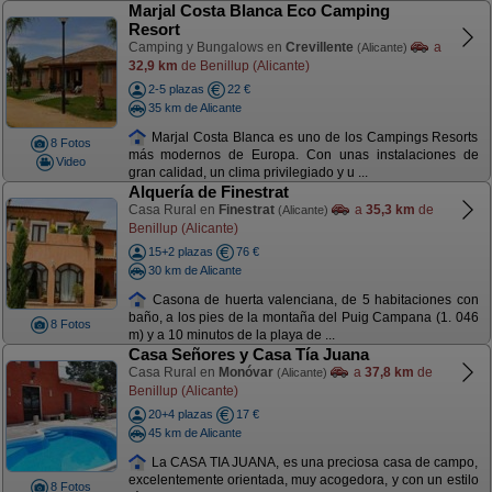
Marjal Costa Blanca Eco Camping
Resort
Camping y Bungalows en
Crevillente
a
(Alicante)
32,9 km
de Benillup (Alicante)
2-5 plazas
22 €
35 km de Alicante
Marjal Costa Blanca es uno de los Campings Resorts
8 Fotos
más modernos de Europa. Con unas instalaciones de
Video
gran calidad, un clima privilegiado y u ...
Alquería de Finestrat
Casa Rural en
Finestrat
a
35,3 km
de
(Alicante)
Benillup (Alicante)
15+2 plazas
76 €
30 km de Alicante
Casona de huerta valenciana, de 5 habitaciones con
baño, a los pies de la montaña del Puig Campana (1. 046
8 Fotos
m) y a 10 minutos de la playa de ...
Casa Señores y Casa Tía Juana
Casa Rural en
Monóvar
a
37,8 km
de
(Alicante)
Benillup (Alicante)
20+4 plazas
17 €
45 km de Alicante
La CASA TIA JUANA, es una preciosa casa de campo,
excelentemente orientada, muy acogedora, y con un estilo
8 Fotos