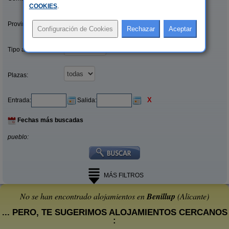
COOKIES
.
Provincias/Islas:
Tipo alquiler:
Plazas:
X
Entrada:
Salida:
Fechas más buscadas
pueblo:
MÁS FILTROS
No se han encontrado alojamientos en
Benillup
(Alicante)
... PERO, TE SUGERIMOS ALOJAMIENTOS CERCANOS
: