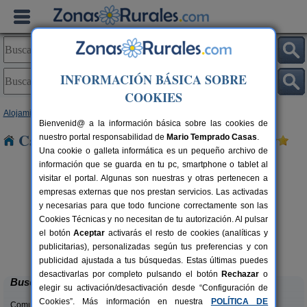
INFORMACIÓN BÁSICA SOBRE
COOKIES
Alojamientos
>
Comunidad Valenciana
>
Alicante
> Benillup
Bienvenid@ a la información básica sobre las cookies de
Casas Rurales cerca de Benillup
nuestro portal responsabilidad de
Mario Temprado Casas
.
Una cookie o galleta informática es un pequeño archivo de
información que se guarda en tu pc, smartphone o tablet al
visitar el portal. Algunas son nuestras y otras pertenecen a
empresas externas que nos prestan servicios. Las activadas
y necesarias para que todo funcione correctamente son las
Cookies Técnicas y no necesitan de tu autorización. Al pulsar
el botón
Aceptar
activarás el resto de cookies (analíticas y
El Molinet del Governador
rs.
2-21+2 pers.
publicitarias), personalizadas según tus preferencias y con
 €
28 €
Guadalest (Alicante)
desde
publicidad ajustada a tus búsquedas. Estas últimas puedes
desactivarlas por completo pulsando el botón
Rechazar
o
Buscar
elegir su activación/desactivación desde “Configuración de
Cookies”. Más información en nuestra
POLÍTICA DE
Comunidades: