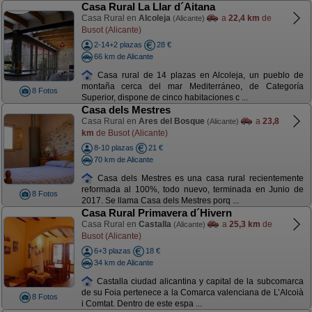
Casa Rural La Llar d´Aitana
Casa Rural en
Alcoleja
a
22,4 km
de
(Alicante)
Busot (Alicante)
2-14+2 plazas
28 €
66 km de Alicante
Casa rural de 14 plazas en Alcoleja, un pueblo de
montaña cerca del mar Mediterráneo, de Categoría
8 Fotos
Superior, dispone de cinco habitaciones c ...
Casa dels Mestres
Casa Rural en
Ares del Bosque
a
23,8
(Alicante)
km
de Busot (Alicante)
8-10 plazas
21 €
70 km de Alicante
Casa dels Mestres es una casa rural recientemente
reformada al 100%, todo nuevo, terminada en Junio de
8 Fotos
2017. Se llama Casa dels Mestres porq ...
Casa Rural Primavera d´Hivern
Casa Rural en
Castalla
a
25,3 km
de
(Alicante)
Busot (Alicante)
6+3 plazas
18 €
34 km de Alicante
Castalla ciudad alicantina y capital de la subcomarca
de su Foia pertenece a la Comarca valenciana de L’Alcoià
8 Fotos
i Comtat. Dentro de este espa ...