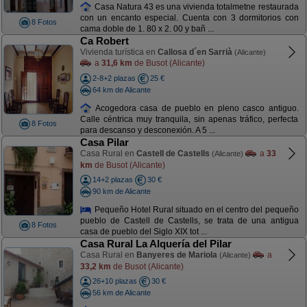
Casa Natura 43 es una vivienda totalmetne restaurada
con un encanto especial. Cuenta con 3 dormitorios con
8 Fotos
cama doble de 1. 80 x 2. 00 y bañ ...
Ca Robert
Vivienda turística en
Callosa d´en Sarrià
(Alicante)
a
31,6 km
de Busot (Alicante)
2-8+2 plazas
25 €
64 km de Alicante
Acogedora casa de pueblo en pleno casco antiguo.
Calle céntrica muy tranquila, sin apenas tráfico, perfecta
8 Fotos
para descanso y desconexión. A 5 ...
Casa Pilar
Casa Rural en
Castell de Castells
a
33
(Alicante)
km
de Busot (Alicante)
14+2 plazas
30 €
90 km de Alicante
Pequeño Hotel Rural situado en el centro del pequeño
pueblo de Castell de Castells, se trata de una antigua
8 Fotos
casa de pueblo del Siglo XIX tot ...
Casa Rural La Alquería del Pilar
Casa Rural en
Banyeres de Mariola
a
(Alicante)
33,2 km
de Busot (Alicante)
26+10 plazas
30 €
56 km de Alicante