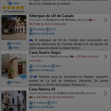
Video
de su rio, situada en un entorn ...
(17 comentarios)
Albergue de Ull de Canals
Albergue en
Banyeres de Mariola
a
(Alicante)
30,7 km
de Busot (Alicante)
58 plazas
20 €
60 km de Alicante
El albergue de Ull de Canals esta reconocido por
8 Fotos
Agencia Valenciana de Turismo desde el 4 de agosto de
Video
2003, pasando desde la citada fecha l ...
Casa Sastre Segui
Casa Rural en
Patró
a
31 km
de Busot
(Alicante)
(Alicante)
2-10+2 plazas
40 €
80 km de Alicante
Nuestra casa se encuentra en Alpatró, pequeño
pueblo de La Vall de Gallinera, (Alicante). En plena
8 Fotos
montaña y a 30 km de la playa. Parece inc ...
Casa Natura 43
Vivienda turística en
Callosa d´en Sarrià
(Alicante)
a
31,5 km
de Busot (Alicante)
6+2 plazas
30 €
64 km de Alicante