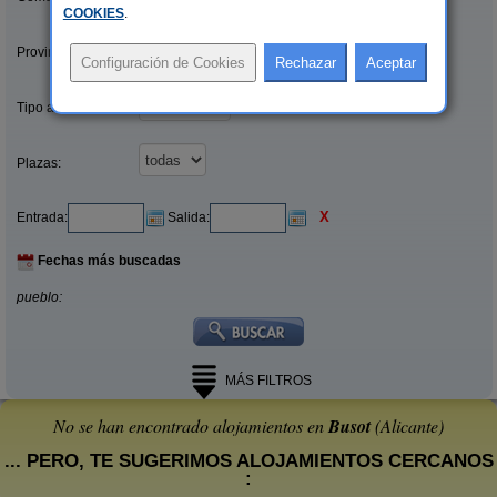
COOKIES
.
Provincias/Islas:
Tipo alquiler:
Plazas:
X
Entrada:
Salida:
Fechas más buscadas
pueblo:
MÁS FILTROS
No se han encontrado alojamientos en
Busot
(Alicante)
... PERO, TE SUGERIMOS ALOJAMIENTOS CERCANOS
: