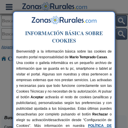
INFORMACIÓN BÁSICA SOBRE
COOKIES
Alojamientos
>
Comunidad Valenciana
>
Alicante
> Busot
Bienvenid@ a la información básica sobre las cookies de
Casas Rurales cerca de Busot
nuestro portal responsabilidad de
Mario Temprado Casas
.
Una cookie o galleta informática es un pequeño archivo de
información que se guarda en tu pc, smartphone o tablet al
visitar el portal. Algunas son nuestras y otras pertenecen a
empresas externas que nos prestan servicios. Las activadas
y necesarias para que todo funcione correctamente son las
Cookies Técnicas y no necesitan de tu autorización. Al pulsar
el botón
Aceptar
activarás el resto de cookies (analíticas y
Masia L´Ancornia
rs.
2-28+5 pers.
publicitarias), personalizadas según tus preferencias y con
 €
20 €
Tibi (Alicante)
desde
publicidad ajustada a tus búsquedas. Estas últimas puedes
desactivarlas por completo pulsando el botón
Rechazar
o
Buscar
elegir su activación/desactivación desde “Configuración de
Cookies”. Más información en nuestra
POLÍTICA DE
Comunidades: