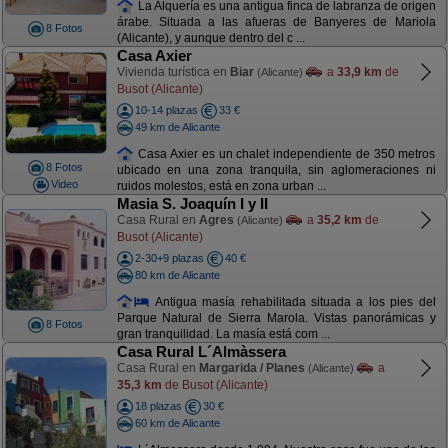
La Alquería es una antigua finca de labranza de origen
árabe. Situada a las afueras de Banyeres de Mariola
8 Fotos
(Alicante), y aunque dentro del c ...
Casa Axier
Vivienda turística en
Biar
a
33,9 km
de
(Alicante)
Busot (Alicante)
10-14 plazas
33 €
49 km de Alicante
Casa Axier es un chalet independiente de 350 metros
8 Fotos
ubicado en una zona tranquila, sin aglomeraciones ni
Video
ruidos molestos, está en zona urban ...
Masia S. Joaquín I y II
Casa Rural en
Agres
a
35,2 km
de
(Alicante)
Busot (Alicante)
2-30+9 plazas
40 €
80 km de Alicante
Antigua masía rehabilitada situada a los pies del
Parque Natural de Sierra Marola. Vistas panorámicas y
8 Fotos
gran tranquilidad. La masía está com ...
Casa Rural L´Almàssera
Casa Rural en
Margarida / Planes
a
(Alicante)
35,3 km
de Busot (Alicante)
18 plazas
30 €
60 km de Alicante