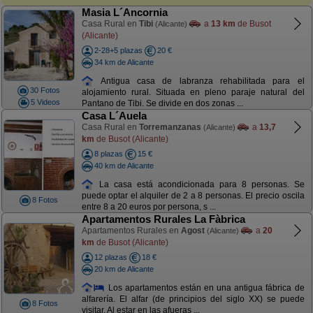
Masia L´Ancornia
Casa Rural en
Tibi
a
13 km
de Busot
(Alicante)
(Alicante)
2-28+5 plazas
20 €
34 km de Alicante
Antigua casa de labranza rehabilitada para el
30 Fotos
alojamiento rural. Situada en pleno paraje natural del
5 Videos
Pantano de Tibi. Se divide en dos zonas ...
Casa L´Auela
Casa Rural en
Torremanzanas
a
13,7
(Alicante)
km
de Busot (Alicante)
8 plazas
15 €
40 km de Alicante
La casa está acondicionada para 8 personas. Se
puede optar el alquiler de 2 a 8 personas. El precio oscila
8 Fotos
entre 8 a 20 euros por persona, s ...
Apartamentos Rurales La Fàbrica
Apartamentos Rurales en
Agost
a
20
(Alicante)
km
de Busot (Alicante)
12 plazas
18 €
20 km de Alicante
Los apartamentos están en una antigua fábrica de
alfarería. El alfar (de principios del siglo XX) se puede
8 Fotos
visitar. Al estar en las afueras ...