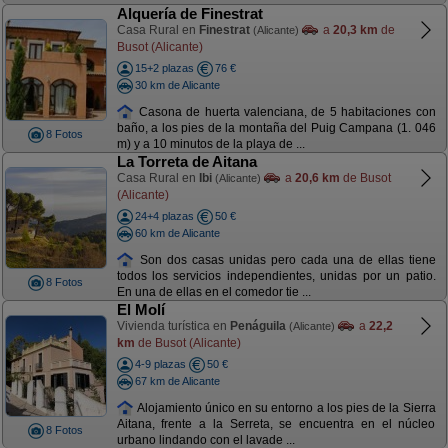
Alquería de Finestrat
Casa Rural en
Finestrat
a
20,3 km
de
(Alicante)
Busot (Alicante)
15+2 plazas
76 €
30 km de Alicante
Casona de huerta valenciana, de 5 habitaciones con
baño, a los pies de la montaña del Puig Campana (1. 046
8 Fotos
m) y a 10 minutos de la playa de ...
La Torreta de Aitana
Casa Rural en
Ibi
a
20,6 km
de Busot
(Alicante)
(Alicante)
24+4 plazas
50 €
60 km de Alicante
Son dos casas unidas pero cada una de ellas tiene
todos los servicios independientes, unidas por un patio.
8 Fotos
En una de ellas en el comedor tie ...
El Molí
Vivienda turística en
Penáguila
a
22,2
(Alicante)
km
de Busot (Alicante)
4-9 plazas
50 €
67 km de Alicante
Alojamiento único en su entorno a los pies de la Sierra
Aitana, frente a la Serreta, se encuentra en el núcleo
8 Fotos
urbano lindando con el lavade ...