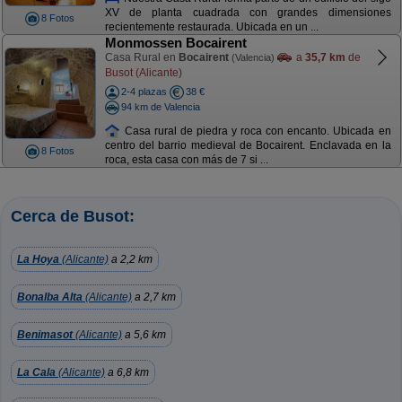
XV de planta cuadrada con grandes dimensiones
8 Fotos
recientemente restaurada. Ubicada en un ...
Monmossen Bocairent
Casa Rural en
Bocairent
a
35,7 km
de
(Valencia)
Busot (Alicante)
2-4 plazas
38 €
94 km de Valencia
Casa rural de piedra y roca con encanto. Ubicada en
centro del barrio medieval de Bocairent. Enclavada en la
8 Fotos
roca, esta casa con más de 7 si ...
Cerca de Busot:
La Hoya
(Alicante)
a 2,2 km
Bonalba Alta
(Alicante)
a 2,7 km
Benimasot
(Alicante)
a 5,6 km
La Cala
(Alicante)
a 6,8 km