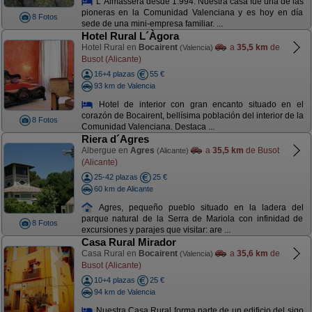
L´Almassera desde 1.994. Nuestra casa fue una de las
pioneras en la Comunidad Valenciana y es hoy en día
8 Fotos
sede de una mini-empresa familiar. ...
Hotel Rural L´Àgora
Hotel Rural en
Bocairent
a
35,5 km
de
(Valencia)
Busot (Alicante)
16+4 plazas
55 €
93 km de Valencia
Hotel de interior con gran encanto situado en el
corazón de Bocairent, bellísima población del interior de la
8 Fotos
Comunidad Valenciana. Destaca ...
Riera d´Agres
Albergue en
Agres
a
35,5 km
de Busot
(Alicante)
(Alicante)
25-42 plazas
25 €
60 km de Alicante
Agres, pequeño pueblo situado en la ladera del
parque natural de la Serra de Mariola con infinidad de
8 Fotos
excursiones y parajes que visitar: are ...
Casa Rural Mirador
Casa Rural en
Bocairent
a
35,6 km
de
(Valencia)
Busot (Alicante)
10+4 plazas
25 €
94 km de Valencia
Nuestra Casa Rural forma parte de un edificio del sigo