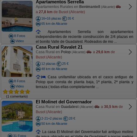
Apartamentos Serrella
Apartamentos Rurales en
Benimantell
(Alicante)
a
27,8 km
de Busot (Alicante)
16+16 plazas
35 €
65 km de Alicante
Apartamentos Serrella son apartamentos
8 Fotos
independientes de reciente construcción de 2/4 plazas en
Video
el bonito Valle de Guadalest. Rodeados de mo ...
Casa Rural Ravalet 21
Casa Rural en
Polop
a
29,6 km
de
(Alicante)
Busot (Alicante)
12 plazas
25 €
48 km de Alicante
Casa unifamiliar ubicada en el casco antiguo de
8 Fotos
Polop que consta de planta baja, 1ª planta, 2ª planta y
Video
terraza ( todas ellas completamente ...
(1 comentario)
El Molinet del Governador
Casa Rural en
Guadalest
a
30,5 km
de
(Alicante)
Busot (Alicante)
2-21+2 plazas
28 €
50 km de Alicante
La casa El Molinet del Governador fué antiguo molino
31 Fotos
de agua ubicado en el Valle de Guadalest a pocos metros