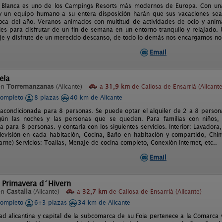
 Blanca es uno de los Campings Resorts más modernos de Europa. Con unas
 y un equipo humano a su entera disposición harán que sus vacaciones sean
oca del año. Veranos animados con multitud de actividades de ocio y animac
ales para disfrutar de un fin de semana en un entorno tranquilo y relajado.
aje y disfrute de un merecido descanso, de todo lo demás nos encargamos no
Email
ela
en
Torremanzanas
(Alicante)
a
31,9 km
de Callosa de Ensarriá (Alicante
completo
8 plazas
40 km de Alicante
 acondicionada para 8 personas. Se puede optar el alquiler de 2 a 8 persona
gún las noches y las personas que se queden. Para familias con niños,
 para 8 personas. y contaría con los siguientes servicios. Interior: Lavadora
levisión en cada habitación, Cocina, Baño en habitación y compartido, Chi
rne) Servicios: Toallas, Menaje de cocina completo, Conexión internet, etc..
Email
 Primavera d´Hivern
en
Castalla
(Alicante)
a
32,7 km
de Callosa de Ensarriá (Alicante)
completo
6+3 plazas
34 km de Alicante
dad alicantina y capital de la subcomarca de su Foia pertenece a la Comarca 