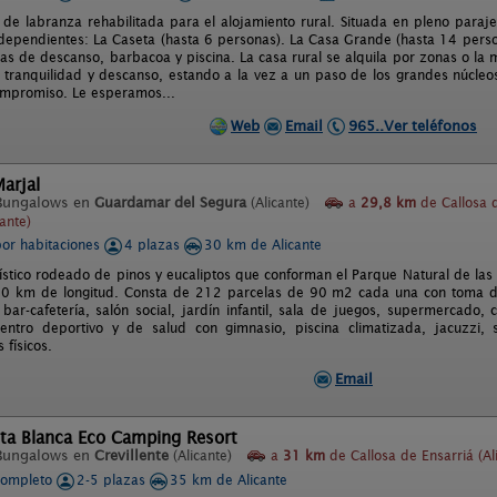
 de labranza rehabilitada para el alojamiento rural. Situada en pleno paraje
dependientes: La Caseta (hasta 6 personas). La Casa Grande (hasta 14 perso
nas de descanso, barbacoa y piscina. La casa rural se alquila por zonas o la 
 tranquilidad y descanso, estando a la vez a un paso de los grandes núcleos
ompromiso. Le esperamos...
Web
Email
965..Ver teléfonos
arjal
Bungalows en
Guardamar del Segura
(Alicante)
a
29,8 km
de Callosa 
cante)
por habitaciones
4 plazas
30 km de Alicante
ístico rodeado de pinos y eucaliptos que conforman el Parque Natural de las
0 km de longitud. Consta de 212 parcelas de 90 m2 cada una con toma de
bar-cafetería, salón social, jardín infantil, sala de juegos, supermercado, cl
ntro deportivo y de salud con gimnasio, piscina climatizada, jacuzzi,
 físicos.
Email
sta Blanca Eco Camping Resort
Bungalows en
Crevillente
(Alicante)
a
31 km
de Callosa de Ensarriá (Al
completo
2-5 plazas
35 km de Alicante