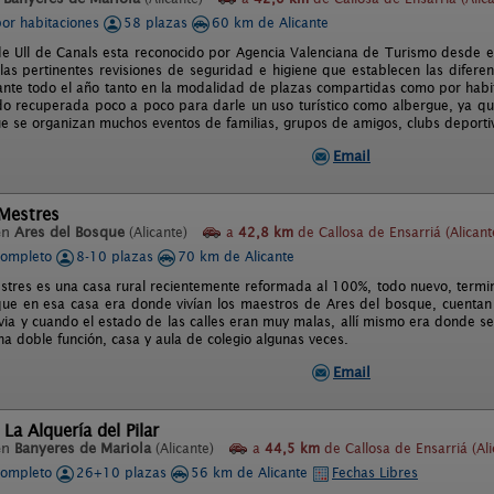
por habitaciones
58 plazas
60 km de Alicante
de Ull de Canals esta reconocido por Agencia Valenciana de Turismo desde 
 las pertinentes revisiones de seguridad e higiene que establecen las diferen
ante todo el año tanto en la modalidad de plazas compartidas como por habit
do recuperada poco a poco para darle un uso turístico como albergue, ya que
ue se organizan muchos eventos de familias, grupos de amigos, clubs deportivo
Email
 Mestres
en
Ares del Bosque
(Alicante)
a
42,8 km
de Callosa de Ensarriá (Alicant
completo
8-10 plazas
70 km de Alicante
stres es una casa rural recientemente reformada al 100%, todo nuevo, termi
ue en esa casa era donde vivían los maestros de Ares del bosque, cuentan
via y cuando el estado de las calles eran muy malas, allí mismo era donde se
na doble función, casa y aula de colegio algunas veces.
Email
La Alquería del Pilar
en
Banyeres de Mariola
(Alicante)
a
44,5 km
de Callosa de Ensarriá (Ali
completo
26+10 plazas
56 km de Alicante
Fechas Libres