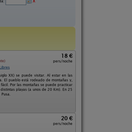
ida:
X
18 €
nte)
pers/noche
Libres
iglo XX) se puede visitar. Al estar en las
cia. El pueblo está rodeado de montañas y,
fácil. Por las montañas se puede practicar
distintas playas (a unos de 20 Km). En 25
 Pusa.
20 €
pers/noche