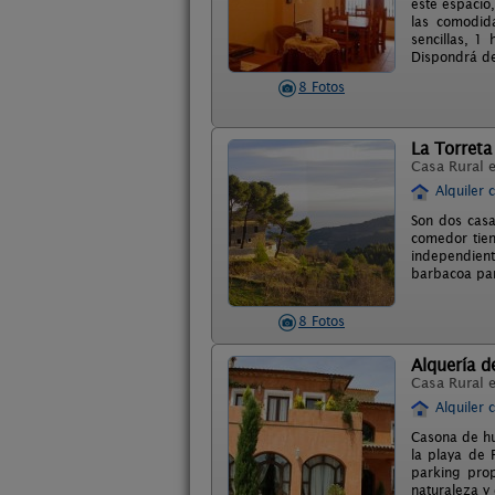
este espacio,
las comodid
sencillas, 1
Dispondrá de 
8 Fotos
La Torreta
Casa Rural 
Alquiler 
Son dos casa
comedor tien
independien
barbacoa par
8 Fotos
Alquería d
Casa Rural 
Alquiler 
Casona de hu
la playa de 
parking pro
naturaleza y 