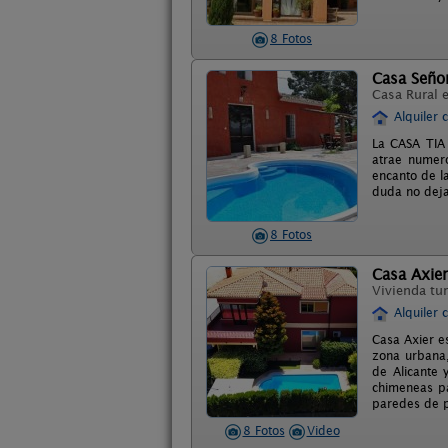
8 Fotos
Casa Señor
Casa Rural 
Alquiler 
La CASA TIA 
atrae numero
encanto de l
duda no deja
8 Fotos
Casa Axier
Vivienda tur
Alquiler 
Casa Axier e
zona urbana, 
de Alicante 
chimeneas pa
paredes de p
8 Fotos
Video