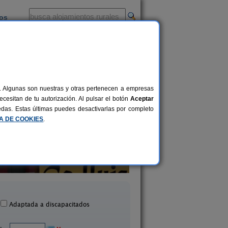
ios
-
al. Algunas son nuestras y otras pertenecen a empresas
cesitan de tu autorización. Al pulsar el botón
Aceptar
uedas. Estas últimas puedes desactivarlas por completo
CA DE COOKIES
.
 Rural Con Encanto Ca Lluis
Casa Rural La Llar d´
6-12+2 pers.
24 €
a Vall de Laguar (Alicante)
Alcoleja (Alicante
desde
Adaptada a discapacitados