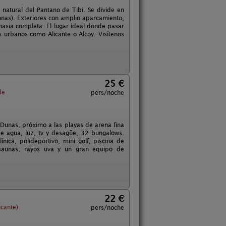
 natural del Pantano de Tibi. Se divide en
nas). Exteriores con amplio aparcamiento,
masia completa. El lugar ideal donde pasar
 urbanos como Alicante o Alcoy. Visítenos
25 €
de
pers/noche
 Dunas, próximo a las playas de arena fina
 agua, luz, tv y desagüe, 32 bungalows.
ínica, polideportivo, mini golf, piscina de
 saunas, rayos uva y un gran equipo de
22 €
icante)
pers/noche