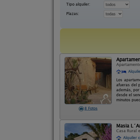
Tipo alquiler:
Plazas:
Apartament
Apartament
Alquil
Los apartame
afueras del 
además, por 
desde el sen
minutos pued
8 Fotos
Masia L´A
Casa Rural 
Alquiler 