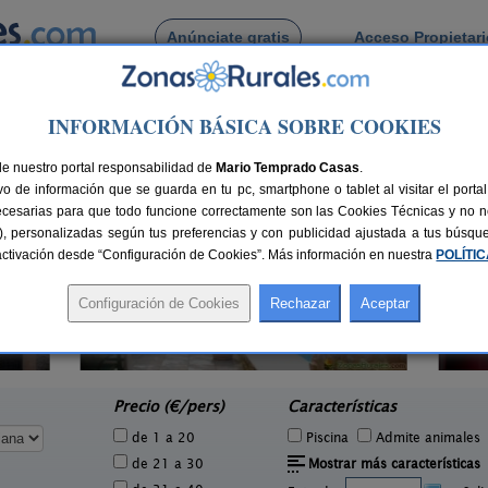
Anúnciate gratis
Acceso Propietar
Busca por pueblo
INFORMACIÓN BÁSICA SOBRE COOKIES
ante
> Callosa de Ensarriá
de Callosa de Ensarriá
de nuestro portal responsabilidad de
Mario Temprado Casas
.
o de información que se guarda en tu pc, smartphone o tablet al visitar el port
ecesarias para que todo funcione correctamente son las Cookies Técnicas y no ne
rias), personalizadas según tus preferencias y con publicidad ajustada a tus búsq
sactivación desde “Configuración de Cookies”. Más información en nuestra
POLÍTI
Casa Sastre Segui
Casa
2 pers.
2-10+2 pers.
30 €
40 €
Patró (Alicante)
L
e
desde
Precio (€/pers)
Características
de 1 a 20
Piscina
Admite animales
de 21 a 30
Mostrar más características