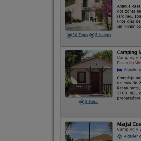
Antigua casa
dos zonas in
jardines, zo
unos días de
sin ningún c
30 Fotos
5 Videos
Camping M
Camping y 
Ensarriá (Ali
Alquiler 
Complejo tur
de más de 2
Restaurante, 
1100 m2, ce
preparadores
8 Fotos
Marjal Co
Camping y 
Alquiler 