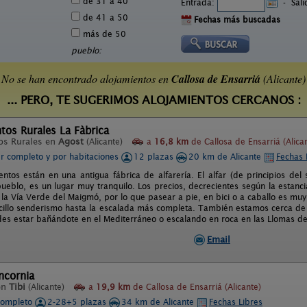
de 31 a 40
Entrada:
-
Sal
de 41 a 50
Fechas más buscadas
más de 50
pueblo:
No se han encontrado alojamientos en
Callosa de Ensarriá
(Alicante)
... PERO, TE SUGERIMOS ALOJAMIENTOS CERCANOS :
os Rurales La Fàbrica
os Rurales en
Agost
(Alicante)
a
16,8 km
de Callosa de Ensarriá (Alica
er completo y por habitaciones
12 plazas
20 km de Alicante
Fechas 
ntos están en una antigua fábrica de alfarería. El alfar (de principios del s
pueblo, es un lugar muy tranquilo. Los precios, decrecientes según la estan
la Vía Verde del Maigmó, por lo que pasear a pie, en bici o a caballo es muy 
cillo senderismo hasta la escalada más completa. También estamos cerca de 
es estar bañándote en el Mediterráneo o escalando en roca en las Llomas de
Email
ncornia
en
Tibi
(Alicante)
a
19,9 km
de Callosa de Ensarriá (Alicante)
completo
2-28+5 plazas
34 km de Alicante
Fechas Libres