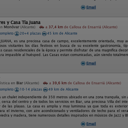
Email
es y Casa Tía Juana
en
Monóvar
(Alicante)
a
37,4 km
de Callosa de Ensarriá (Alicante)
completo
20+4 plazas
45 km de Alicante
JUANA, es una preciosa casa de campo, excelentemente orientada, muy aco
sos visitantes los días festivos en busca de su excelente gastronomía, tí
as casas residenciales de la época y permite disfrutar de una magnifica deco
ra impasible al huésped. Las Casas estan comunicadas, aún siendo totalmen
Email
ística en
Biar
(Alicante)
a
39,6 km
de Callosa de Ensarriá (Alicante)
completo
10-14 plazas
49 km de Alicante
s un chalet independiente de 350 metros ubicado en una zona tranquila, sin 
cerca del centro y de todos los servicios en Biar, una preciosa Villa del int
y de las playas. La casa es amplia y muy luminosa ya que toda es exterior,
ra el invierno, con aire acondicionado y ventiladores de techo para el vera
iedra y madera, tiene numerosos detalles inspirados en músicos de Jazz y Bl
Email