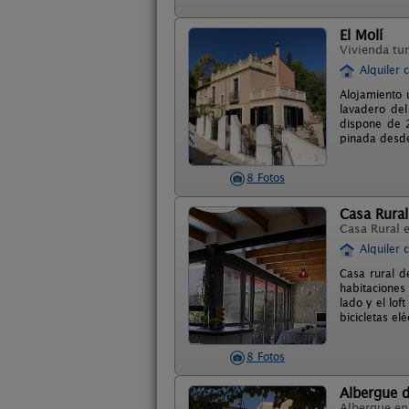
El Molí
Vivienda tur
Alquiler 
Alojamiento ú
lavadero del
dispone de 2
pinada desde
8 Fotos
Casa Rural
Casa Rural 
Alquiler 
Casa rural d
habitaciones 
lado y el lof
bicicletas el
8 Fotos
Albergue d
Albergue e