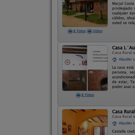
Marjal Costa
privilegiado
cualquier ép
cálidos, ide
usted se rel
8 Fotos
Video
Casa L´Au
Casa Rural 
Alquiler 
La casa está
persona, se
acondicionada
de estar, Te
poder asar ca
8 Fotos
Casa Rural
Casa Rural 
Alquiler 
Castalla ciu