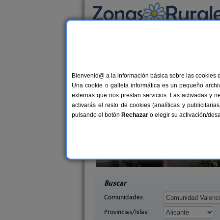
Busca por alojamiento
Alojamientos
>
Comunidad Valenciana
>
Alic
Casas Rurales cerca 
Bienvenid@ a la información básica sobre las cookies 
Una cookie o galleta informática es un pequeño archiv
externas que nos prestan servicios. Las activadas y n
activarás el resto de cookies (analíticas y publicita
pulsando el botón
Rechazar
o elegir su activación/de
ría del Pilar
Casa Pilar
26+10 pers.
14+
30 €
a (Alicante)
Castell de Castells (Alicante)
desde
desd
Buscar
Comunidades:
Provincias/Islas: