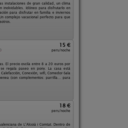
 instalaciones de gran calidad, un clima
 inolvidables. Idóneo para disfrutarlo en
ión para disfrutar en familia e inviernos
 Un complejo vacacional perfecto para que
sotros.
15 €
)
pers/noche
s. El precio oscila entre 8 a 20 euros por
 se regala paseo en pony. La casa está
, Calefacción, Conexión, wifi, Comedor-Sala
menea (con complementos: parrilla... para
18 €
pers/noche
valenciana de L’Alcoià i Comtat. Dentro de