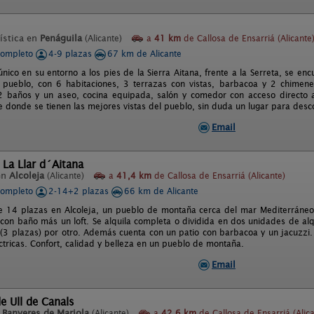
ística en
Penáguila
(Alicante)
a
41 km
de Callosa de Ensarriá (Alicante
completo
4-9 plazas
67 km de Alicante
nico en su entorno a los pies de la Sierra Aitana, frente a la Serreta, se en
 pueblo, con 6 habitaciones, 3 terrazas con vistas, barbacoa y 2 chimenea
 baños y un aseo, cocina equipada, salón y comedor con acceso directo a 
 donde se tienen las mejores vistas del pueblo, sin duda un lugar para desco
Email
 La Llar d´Aitana
en
Alcoleja
(Alicante)
a
41,4 km
de Callosa de Ensarriá (Alicante)
completo
2-14+2 plazas
66 km de Alicante
e 14 plazas en Alcoleja, un pueblo de montaña cerca del mar Mediterráneo,
con baño más un loft. Se alquila completa o dividida en dos unidades de alqui
t (3 plazas) por otro. Además cuenta con un patio con barbacoa y un jacuzzi. 
éctricas. Confort, calidad y belleza en un pueblo de montaña.
Email
e Ull de Canals
n
Banyeres de Mariola
(Alicante)
a
42,6 km
de Callosa de Ensarriá (Alica