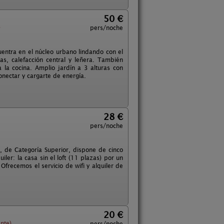
50 €
)
pers/noche
cuentra en el núcleo urbano lindando con el
s, calefacción central y leñera. También
la cocina. Amplio jardín a 3 alturas con
nectar y cargarte de energía.
28 €
pers/noche
 de Categoría Superior, dispone de cinco
ler: la casa sin el loft (11 plazas) por un
Ofrecemos el servicio de wifi y alquiler de
20 €
nte)
pers/noche