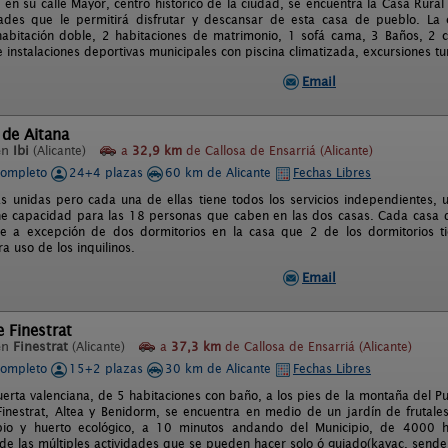
 en su calle Mayor, centro histórico de la ciudad, se encuentra la Casa Rura
ades que le permitirá disfrutar y descansar de esta casa de pueblo. La 
 habitación doble, 2 habitaciones de matrimonio, 1 sofá cama, 3 Baños, 2 
instalaciones deportivas municipales con piscina climatizada, excursiones turíst
Email
 de Aitana
en
Ibi
(Alicante)
a
32,9 km
de Callosa de Ensarriá (Alicante)
completo
24+4 plazas
60 km de Alicante
Fechas Libres
s unidas pero cada una de ellas tiene todos los servicios independientes, u
e capacidad para las 18 personas que caben en las dos casas. Cada casa 
te a excepción de dos dormitorios en la casa que 2 de los dormitorios 
a uso de los inquilinos.
Email
e Finestrat
en
Finestrat
(Alicante)
a
37,3 km
de Callosa de Ensarriá (Alicante)
completo
15+2 plazas
30 km de Alicante
Fechas Libres
erta valenciana, de 5 habitaciones con baño, a los pies de la montaña del 
Finestrat, Altea y Benidorm, se encuentra en medio de un jardín de frutales
pio y huerto ecológico, a 10 minutos andando del Municipio, de 4000 h
de las múltiples actividades que se pueden hacer solo ó guiado(kayac, senderi