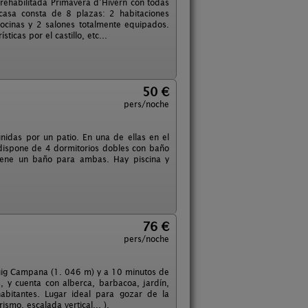
l rehabilitada Primavera d’Hivern con todas
casa consta de 8 plazas: 2 habitaciones
cocinas y 2 salones totalmente equipados.
icas por el castillo, etc...
50 €
pers/noche
nidas por un patio. En una de ellas en el
dispone de 4 dormitorios dobles con baño
tiene un baño para ambas. Hay piscina y
76 €
pers/noche
Puig Campana (1. 046 m) y a 10 minutos de
, y cuenta con alberca, barbacoa, jardín,
abitantes. Lugar ideal para gozar de la
smo, escalada vertical,.. ).