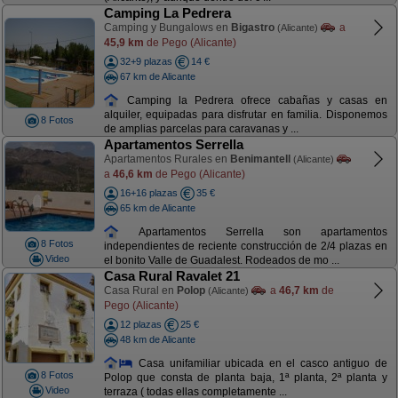
Camping La Pedrera
Camping y Bungalows en
Bigastro
a
(Alicante)
45,9 km
de Pego (Alicante)
32+9 plazas
14 €
67 km de Alicante
Camping la Pedrera ofrece cabañas y casas en
alquiler, equipadas para disfrutar en familia. Disponemos
8 Fotos
de amplias parcelas para caravanas y ...
Apartamentos Serrella
Apartamentos Rurales en
Benimantell
(Alicante)
a
46,6 km
de Pego (Alicante)
16+16 plazas
35 €
65 km de Alicante
Apartamentos Serrella son apartamentos
8 Fotos
independientes de reciente construcción de 2/4 plazas en
Video
el bonito Valle de Guadalest. Rodeados de mo ...
Casa Rural Ravalet 21
Casa Rural en
Polop
a
46,7 km
de
(Alicante)
Pego (Alicante)
12 plazas
25 €
48 km de Alicante
Casa unifamiliar ubicada en el casco antiguo de
8 Fotos
Polop que consta de planta baja, 1ª planta, 2ª planta y
Video
terraza ( todas ellas completamente ...