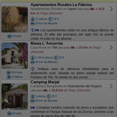
Apartamentos Rurales La Fàbrica
Apartamentos Rurales en
Agost
a
16,8
(Alicante)
km
de Pego (Alicante)
12 plazas
18 €
20 km de Alicante
Los apartamentos están en una antigua fábrica de
alfarería. El alfar (de principios del siglo XX) se puede
8 Fotos
visitar. Al estar en las afueras ...
Masia L´Ancornia
Casa Rural en
Tibi
a
20 km
de Pego
(Alicante)
(Alicante)
2-28+5 plazas
20 €
34 km de Alicante
Antigua casa de labranza rehabilitada para el
30 Fotos
alojamiento rural. Situada en pleno paraje natural del
5 Videos
Pantano de Tibi. Se divide en dos zonas ...
Camping Marjal
Camping y Bungalows en
Guardamar del Segura
a
29,8 km
de Pego (Alicante)
(Alicante)
4 plazas
25 €
30 km de Alicante
Complejo turístico rodeado de pinos y eucaliptos que
conforman el Parque Natural de las Dunas, próximo a las
8 Fotos
playas de arena fina de más de ...