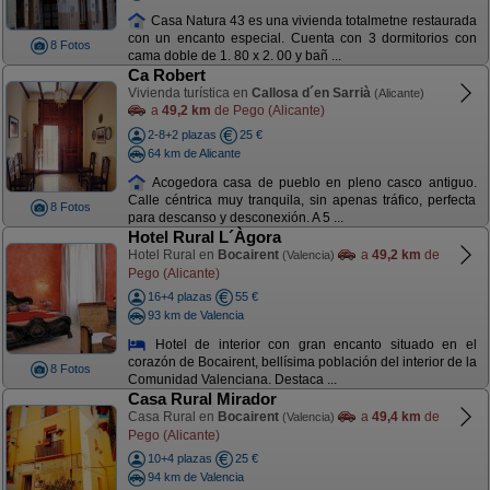
Casa Natura 43 es una vivienda totalmetne restaurada
con un encanto especial. Cuenta con 3 dormitorios con
8 Fotos
cama doble de 1. 80 x 2. 00 y bañ ...
Ca Robert
Vivienda turística en
Callosa d´en Sarrià
(Alicante)
a
49,2 km
de Pego (Alicante)
2-8+2 plazas
25 €
64 km de Alicante
Acogedora casa de pueblo en pleno casco antiguo.
Calle céntrica muy tranquila, sin apenas tráfico, perfecta
8 Fotos
para descanso y desconexión. A 5 ...
Hotel Rural L´Àgora
Hotel Rural en
Bocairent
a
49,2 km
de
(Valencia)
Pego (Alicante)
16+4 plazas
55 €
93 km de Valencia
Hotel de interior con gran encanto situado en el
corazón de Bocairent, bellísima población del interior de la
8 Fotos
Comunidad Valenciana. Destaca ...
Casa Rural Mirador
Casa Rural en
Bocairent
a
49,4 km
de
(Valencia)
Pego (Alicante)
10+4 plazas
25 €
94 km de Valencia