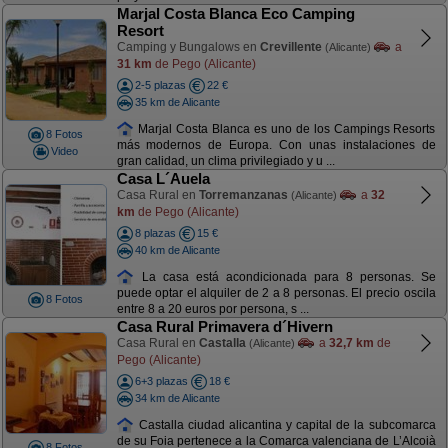
Marjal Costa Blanca Eco Camping
Resort
Camping y Bungalows en
Crevillente
a
(Alicante)
31 km
de Pego (Alicante)
2-5 plazas
22 €
35 km de Alicante
Marjal Costa Blanca es uno de los Campings Resorts
8 Fotos
más modernos de Europa. Con unas instalaciones de
Video
gran calidad, un clima privilegiado y u ...
Casa L´Auela
Casa Rural en
Torremanzanas
a
32
(Alicante)
km
de Pego (Alicante)
8 plazas
15 €
40 km de Alicante
La casa está acondicionada para 8 personas. Se
puede optar el alquiler de 2 a 8 personas. El precio oscila
8 Fotos
entre 8 a 20 euros por persona, s ...
Casa Rural Primavera d´Hivern
Casa Rural en
Castalla
a
32,7 km
de
(Alicante)
Pego (Alicante)
6+3 plazas
18 €
34 km de Alicante
Castalla ciudad alicantina y capital de la subcomarca
de su Foia pertenece a la Comarca valenciana de L’Alcoià
8 Fotos