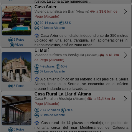
rústico. La zona atrae numerosos ...
Casa Axier
Vivienda turística en
Biar
a
39,6 km
de
(Alicante)
Pego (Alicante)
10-14 plazas
33 €
49 km de Alicante
Casa Axier es un chalet independiente de 350 metros
8 Fotos
ubicado en una zona tranquila, sin aglomeraciones ni
Video
ruidos molestos, está en zona urban ...
El Molí
Vivienda turística en
Penáguila
a
41 km
(Alicante)
de Pego (Alicante)
4-9 plazas
50 €
67 km de Alicante
Alojamiento único en su entorno a los pies de la Sierra
Aitana, frente a la Serreta, se encuentra en el núcleo
8 Fotos
urbano lindando con el lavade ...
Casa Rural La Llar d´Aitana
Casa Rural en
Alcoleja
a
41,4 km
de
(Alicante)
Pego (Alicante)
2-14+2 plazas
28 €
66 km de Alicante
Casa rural de 14 plazas en Alcoleja, un pueblo de
montaña cerca del mar Mediterráneo, de Categoría
8 Fotos