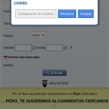
COOKIES
.
Provincias/Islas:
Tipo alquiler:
Plazas:
X
Entrada:
Salida:
Fechas más buscadas
pueblo:
MÁS FILTROS
No se han encontrado alojamientos en
Pego
(Alicante)
... PERO, TE SUGERIMOS ALOJAMIENTOS CERCANOS
: