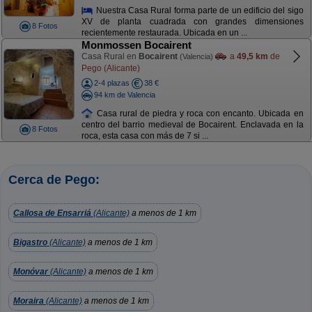
Nuestra Casa Rural forma parte de un edificio del sigo
XV de planta cuadrada con grandes dimensiones
8 Fotos
recientemente restaurada. Ubicada en un ...
Monmossen Bocairent
Casa Rural en
Bocairent
a
49,5 km
de
(Valencia)
Pego (Alicante)
2-4 plazas
38 €
94 km de Valencia
Casa rural de piedra y roca con encanto. Ubicada en
centro del barrio medieval de Bocairent. Enclavada en la
8 Fotos
roca, esta casa con más de 7 si ...
Cerca de Pego:
Callosa de Ensarriá
(Alicante)
a menos de 1 km
Bigastro
(Alicante)
a menos de 1 km
Monóvar
(Alicante)
a menos de 1 km
Moraira
(Alicante)
a menos de 1 km