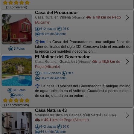
(1 comentario)
Casa del Procurador
Casa Rural en
Villena
a
48 km
de Pego
(Alicante)
(Alicante)
6+2 plazas
26 €
65 km de Alicante
La Casa del Procurador es una antigua finca de
labor de finales del siglo XIX. Conserva todo el encanto de
8 Fotos
la época con muebles y decoración ...
El Molinet del Governador
Casa Rural en
Guadalest
a
48,5 km
de
(Alicante)
Pego (Alicante)
2-21+2 plazas
28 €
50 km de Alicante
La casa El Molinet del Governador fué antiguo molino
31 Fotos
de agua ubicado en el Valle de Guadalest a pocos metros
Video
de su rio, situada en un entorn ...
(17 comentarios)
Casa Natura 43
Vivienda turística en
Callosa d´en Sarrià
(Alicante)
a
49,1 km
de Pego (Alicante)
6+2 plazas
30 €
64 km de Alicante