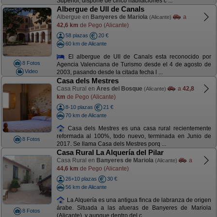
Superior, dispone de cinco habitaciones c ...
Albergue de Ull de Canals
Albergue en
Banyeres de Mariola
a
(Alicante)
42,6 km
de Pego (Alicante)
58 plazas
20 €
60 km de Alicante
El albergue de Ull de Canals esta reconocido por
8 Fotos
Agencia Valenciana de Turismo desde el 4 de agosto de
Video
2003, pasando desde la citada fecha l ...
Casa dels Mestres
Casa Rural en
Ares del Bosque
a
42,8
(Alicante)
km
de Pego (Alicante)
8-10 plazas
21 €
70 km de Alicante
Casa dels Mestres es una casa rural recientemente
reformada al 100%, todo nuevo, terminada en Junio de
8 Fotos
2017. Se llama Casa dels Mestres porq ...
Casa Rural La Alquería del Pilar
Casa Rural en
Banyeres de Mariola
a
(Alicante)
44,6 km
de Pego (Alicante)
26+10 plazas
30 €
56 km de Alicante
La Alquería es una antigua finca de labranza de origen
árabe. Situada a las afueras de Banyeres de Mariola
8 Fotos
(Alicante), y aunque dentro del c ...