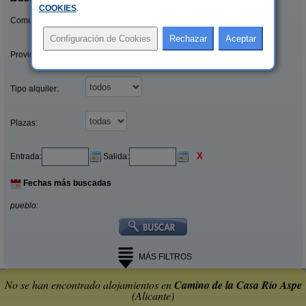
COOKIES
.
Comunidades:
Provincias/Islas:
Tipo alquiler:
Plazas:
X
Entrada:
Salida:
Fechas más buscadas
pueblo:
MÁS FILTROS
No se han encontrado alojamientos en
Camino de la Casa Río Aspe
(Alicante)