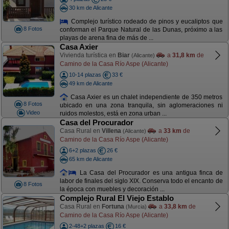
30 km de Alicante
Complejo turístico rodeado de pinos y eucaliptos que
8 Fotos
conforman el Parque Natural de las Dunas, próximo a las
playas de arena fina de más de ...
Casa Axier
Vivienda turística en
Biar
a
31,8 km
de
(Alicante)
Camino de la Casa Río Aspe (Alicante)
10-14 plazas
33 €
49 km de Alicante
Casa Axier es un chalet independiente de 350 metros
8 Fotos
ubicado en una zona tranquila, sin aglomeraciones ni
Video
ruidos molestos, está en zona urban ...
Casa del Procurador
Casa Rural en
Villena
a
33 km
de
(Alicante)
Camino de la Casa Río Aspe (Alicante)
6+2 plazas
26 €
65 km de Alicante
La Casa del Procurador es una antigua finca de
labor de finales del siglo XIX. Conserva todo el encanto de
8 Fotos
la época con muebles y decoración ...
Complejo Rural El Viejo Establo
Casa Rural en
Fortuna
a
33,8 km
de
(Murcia)
Camino de la Casa Río Aspe (Alicante)
2-48+2 plazas
16 €