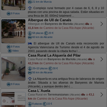
21 km de Murcia
Complejo rural formado por 4 casas de 6, 6, 8 y 10
plazas con una piscina de agua salada. Están situadas en
8 Fotos
una finca de 30. 000m2 totalment ...
Albergue de Ull de Canals
Albergue en
Banyeres de Mariola
a
(Alicante)
41,6 km
de Camino de la Casa Río Aspe (Alicante)
58 plazas
20 €
60 km de Alicante
El albergue de Ull de Canals esta reconocido por
8 Fotos
Agencia Valenciana de Turismo desde el 4 de agosto de
Video
2003, pasando desde la citada fecha l ...
Casa Rural La Alquería del Pilar
Casa Rural en
Banyeres de Mariola
a
(Alicante)
42,3 km
de Camino de la Casa Río Aspe (Alicante)
26+10 plazas
30 €
56 km de Alicante
La Alquería es una antigua finca de labranza de origen
árabe. Situada a las afueras de Banyeres de Mariola
8 Fotos
(Alicante), y aunque dentro del c ...
Casa L´Auela
Casa Rural en
Torremanzanas
a
43,1
(Alicante)
km
de Camino de la Casa Río Aspe (Alicante)
8 plazas
15 €