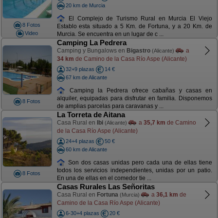
20 km de Murcia
El Complejo de Turismo Rural en Murcia El Viejo
8 Fotos
Establo esta situado a 5 Km. de Fortuna, y a 20 Km. de
Video
Murcia. Se encuentra en un lugar de c ...
Camping La Pedrera
Camping y Bungalows en
Bigastro
a
(Alicante)
34 km
de Camino de la Casa Río Aspe (Alicante)
32+9 plazas
14 €
67 km de Alicante
Camping la Pedrera ofrece cabañas y casas en
alquiler, equipadas para disfrutar en familia. Disponemos
8 Fotos
de amplias parcelas para caravanas y ...
La Torreta de Aitana
Casa Rural en
Ibi
a
35,7 km
de Camino
(Alicante)
de la Casa Río Aspe (Alicante)
24+4 plazas
50 €
60 km de Alicante
Son dos casas unidas pero cada una de ellas tiene
todos los servicios independientes, unidas por un patio.
8 Fotos
En una de ellas en el comedor tie ...
Casas Rurales Las Señoritas
Casa Rural en
Fortuna
a
36,1 km
de
(Murcia)
Camino de la Casa Río Aspe (Alicante)
6-30+4 plazas
20 €