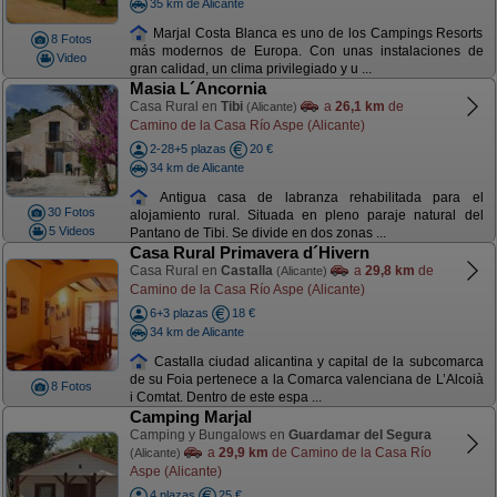
35 km de Alicante
Marjal Costa Blanca es uno de los Campings Resorts
8 Fotos
más modernos de Europa. Con unas instalaciones de
Video
gran calidad, un clima privilegiado y u ...
Masia L´Ancornia
Casa Rural en
Tibi
a
26,1 km
de
(Alicante)
Camino de la Casa Río Aspe (Alicante)
2-28+5 plazas
20 €
34 km de Alicante
Antigua casa de labranza rehabilitada para el
30 Fotos
alojamiento rural. Situada en pleno paraje natural del
5 Videos
Pantano de Tibi. Se divide en dos zonas ...
Casa Rural Primavera d´Hivern
Casa Rural en
Castalla
a
29,8 km
de
(Alicante)
Camino de la Casa Río Aspe (Alicante)
6+3 plazas
18 €
34 km de Alicante
Castalla ciudad alicantina y capital de la subcomarca
de su Foia pertenece a la Comarca valenciana de L’Alcoià
8 Fotos
i Comtat. Dentro de este espa ...
Camping Marjal
Camping y Bungalows en
Guardamar del Segura
a
29,9 km
de Camino de la Casa Río
(Alicante)
Aspe (Alicante)
4 plazas
25 €