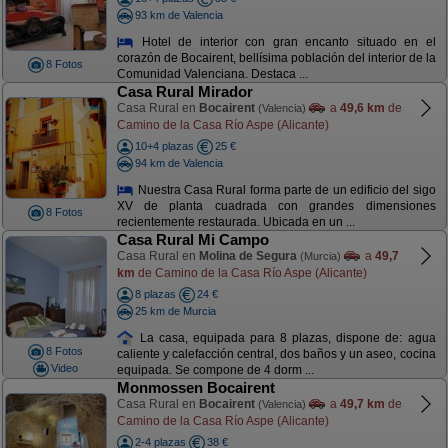
93 km de Valencia
Hotel de interior con gran encanto situado en el
corazón de Bocairent, bellísima población del interior de la
8 Fotos
Comunidad Valenciana. Destaca ...
Casa Rural Mirador
Casa Rural en
Bocairent
a
49,6 km
de
(Valencia)
Camino de la Casa Río Aspe (Alicante)
10+4 plazas
25 €
94 km de Valencia
Nuestra Casa Rural forma parte de un edificio del sigo
XV de planta cuadrada con grandes dimensiones
8 Fotos
recientemente restaurada. Ubicada en un ...
Casa Rural Mi Campo
Casa Rural en
Molina de Segura
a
49,7
(Murcia)
km
de Camino de la Casa Río Aspe (Alicante)
8 plazas
24 €
25 km de Murcia
La casa, equipada para 8 plazas, dispone de: agua
8 Fotos
caliente y calefacción central, dos baños y un aseo, cocina
Video
equipada. Se compone de 4 dorm ...
Monmossen Bocairent
Casa Rural en
Bocairent
a
49,7 km
de
(Valencia)
Camino de la Casa Río Aspe (Alicante)
2-4 plazas
38 €