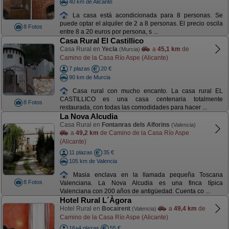
40 km de Alicante
La casa está acondicionada para 8 personas. Se
puede optar el alquiler de 2 a 8 personas. El precio oscila
8 Fotos
entre 8 a 20 euros por persona, s ...
Casa Rural El Castillico
Casa Rural en
Yecla
a
45,1 km
de
(Murcia)
Camino de la Casa Río Aspe (Alicante)
7 plazas
20 €
90 km de Murcia
Casa rural con mucho encanto. La casa rural EL
CASTILLICO es una casa centenaria totalmente
8 Fotos
restaurada, con todas las comodidades para hacer ...
La Nova Alcudia
Casa Rural en
Fontanras dels Alforins
(Valencia)
a
49,2 km
de Camino de la Casa Río Aspe
(Alicante)
11 plazas
35 €
105 km de Valencia
Masia enclava en la llamada pequeña Toscana
8 Fotos
Valenciana. La Nova Alcudia es una finca típica
Valenciana con 200 años de antigüedad. Cuenta co ...
Hotel Rural L´Àgora
Hotel Rural en
Bocairent
a
49,4 km
de
(Valencia)
Camino de la Casa Río Aspe (Alicante)
16+4 plazas
55 €