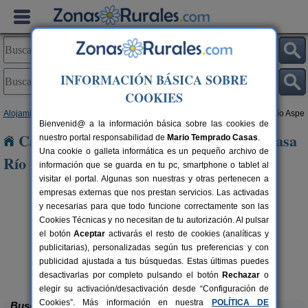
INFORMACIÓN BÁSICA SOBRE
COOKIES
Alojamientos
>
Comunidad Valenciana
>
Alicante
> Camino de la Casa Río Aspe
Bienvenid@ a la información básica sobre las cookies de
Casas Rurales cerca de Camino de la Casa
nuestro portal responsabilidad de
Mario Temprado Casas
.
Una cookie o galleta informática es un pequeño archivo de
Río Aspe
información que se guarda en tu pc, smartphone o tablet al
visitar el portal. Algunas son nuestras y otras pertenecen a
empresas externas que nos prestan servicios. Las activadas
y necesarias para que todo funcione correctamente son las
Cookies Técnicas y no necesitan de tu autorización. Al pulsar
el botón
Aceptar
activarás el resto de cookies (analíticas y
publicitarias), personalizadas según tus preferencias y con
publicidad ajustada a tus búsquedas. Estas últimas puedes
El Molinet del Governador
rs.
2-21+2 pers.
 €
28 €
Guadalest (Alicante)
desde
desactivarlas por completo pulsando el botón
Rechazar
o
elegir su activación/desactivación desde “Configuración de
Cookies”. Más información en nuestra
POLÍTICA DE
Buscar