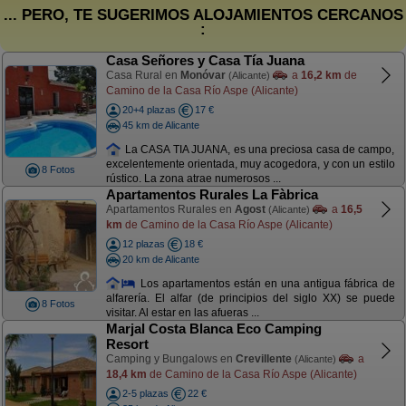
... PERO, TE SUGERIMOS ALOJAMIENTOS CERCANOS
:
Casa Señores y Casa Tía Juana
Casa Rural en
Monóvar
a
16,2 km
de
(Alicante)
Camino de la Casa Río Aspe (Alicante)
20+4 plazas
17 €
45 km de Alicante
La CASA TIA JUANA, es una preciosa casa de campo,
excelentemente orientada, muy acogedora, y con un estilo
8 Fotos
rústico. La zona atrae numerosos ...
Apartamentos Rurales La Fàbrica
Apartamentos Rurales en
Agost
a
16,5
(Alicante)
km
de Camino de la Casa Río Aspe (Alicante)
12 plazas
18 €
20 km de Alicante
Los apartamentos están en una antigua fábrica de
alfarería. El alfar (de principios del siglo XX) se puede
8 Fotos
visitar. Al estar en las afueras ...
Marjal Costa Blanca Eco Camping
Resort
Camping y Bungalows en
Crevillente
a
(Alicante)
18,4 km
de Camino de la Casa Río Aspe (Alicante)
2-5 plazas
22 €