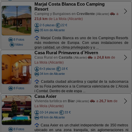
Marjal Costa Blanca Eco Camping
Resort
Camping y Bungalows en
Crevillente
a
(Alicante)
23,6 km
de La Mola (Alicante)
2-5 plazas
22 €
35 km de Alicante
Marjal Costa Blanca es uno de los Campings Resorts
8 Fotos
más modernos de Europa. Con unas instalaciones de
Video
gran calidad, un clima privilegiado y u ...
Casa Rural Primavera d´Hivern
Casa Rural en
Castalla
a
24,8 km
de
(Alicante)
La Mola (Alicante)
6+3 plazas
18 €
34 km de Alicante
Castalla ciudad alicantina y capital de la subcomarca
de su Foia pertenece a la Comarca valenciana de L’Alcoià
8 Fotos
i Comtat. Dentro de este espa ...
Casa Axier
Vivienda turística en
Biar
a
26,7 km
de
(Alicante)
La Mola (Alicante)
10-14 plazas
33 €
49 km de Alicante
Casa Axier es un chalet independiente de 350 metros
8 Fotos
ubicado en una zona tranquila, sin aglomeraciones ni