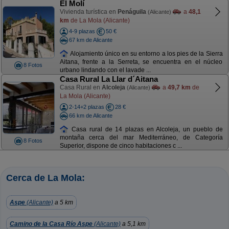
El Molí
Vivienda turística en
Penáguila
a
48,1
(Alicante)
km
de La Mola (Alicante)
4-9 plazas
50 €
67 km de Alicante
Alojamiento único en su entorno a los pies de la Sierra
Aitana, frente a la Serreta, se encuentra en el núcleo
8 Fotos
urbano lindando con el lavade ...
Casa Rural La Llar d´Aitana
Casa Rural en
Alcoleja
a
49,7 km
de
(Alicante)
La Mola (Alicante)
2-14+2 plazas
28 €
66 km de Alicante
Casa rural de 14 plazas en Alcoleja, un pueblo de
montaña cerca del mar Mediterráneo, de Categoría
8 Fotos
Superior, dispone de cinco habitaciones c ...
Cerca de La Mola:
Aspe
(Alicante)
a 5 km
Camino de la Casa Río Aspe
(Alicante)
a 5,1 km