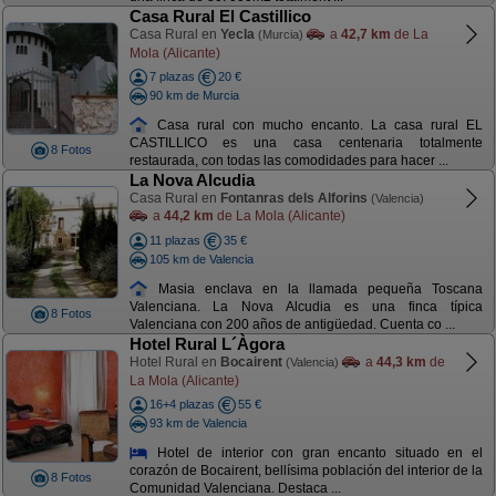
Casa Rural El Castillico
Casa Rural en
Yecla
a
42,7 km
de La
(Murcia)
Mola (Alicante)
7 plazas
20 €
90 km de Murcia
Casa rural con mucho encanto. La casa rural EL
CASTILLICO es una casa centenaria totalmente
8 Fotos
restaurada, con todas las comodidades para hacer ...
La Nova Alcudia
Casa Rural en
Fontanras dels Alforins
(Valencia)
a
44,2 km
de La Mola (Alicante)
11 plazas
35 €
105 km de Valencia
Masia enclava en la llamada pequeña Toscana
Valenciana. La Nova Alcudia es una finca típica
8 Fotos
Valenciana con 200 años de antigüedad. Cuenta co ...
Hotel Rural L´Àgora
Hotel Rural en
Bocairent
a
44,3 km
de
(Valencia)
La Mola (Alicante)
16+4 plazas
55 €
93 km de Valencia
Hotel de interior con gran encanto situado en el
corazón de Bocairent, bellísima población del interior de la
8 Fotos
Comunidad Valenciana. Destaca ...