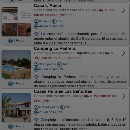
Murcia. Se encuentra en un lugar de c ...
Casa L´Auela
Casa Rural en
Torremanzanas
a
39,1
(Alicante)
km
de La Mola (Alicante)
8 plazas
15 €
40 km de Alicante
La casa está acondicionada para 8 personas. Se
puede optar el alquiler de 2 a 8 personas. El precio oscila
8 Fotos
entre 8 a 20 euros por persona, s ...
Camping La Pedrera
Camping y Bungalows en
Bigastro
a
(Alicante)
39,1 km
de La Mola (Alicante)
32+9 plazas
14 €
67 km de Alicante
Camping la Pedrera ofrece cabañas y casas en
alquiler, equipadas para disfrutar en familia. Disponemos
8 Fotos
de amplias parcelas para caravanas y ...
Casas Rurales Las Señoritas
Casa Rural en
Fortuna
a
39,2 km
de La
(Murcia)
Mola (Alicante)
6-30+4 plazas
20 €
21 km de Murcia
Complejo rural formado por 4 casas de 6, 6, 8 y 10
plazas con una piscina de agua salada. Están situadas en
8 Fotos
una finca de 30. 000m2 totalment ...