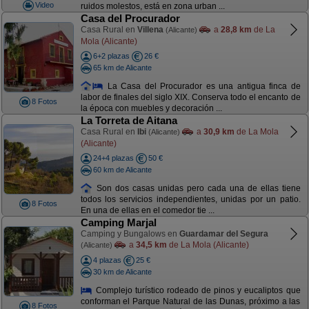
Video
ruidos molestos, está en zona urban ...
Casa del Procurador
Casa Rural en
Villena
a
28,8 km
de La
(Alicante)
Mola (Alicante)
6+2 plazas
26 €
65 km de Alicante
La Casa del Procurador es una antigua finca de
labor de finales del siglo XIX. Conserva todo el encanto de
8 Fotos
la época con muebles y decoración ...
La Torreta de Aitana
Casa Rural en
Ibi
a
30,9 km
de La Mola
(Alicante)
(Alicante)
24+4 plazas
50 €
60 km de Alicante
Son dos casas unidas pero cada una de ellas tiene
todos los servicios independientes, unidas por un patio.
8 Fotos
En una de ellas en el comedor tie ...
Camping Marjal
Camping y Bungalows en
Guardamar del Segura
a
34,5 km
de La Mola (Alicante)
(Alicante)
4 plazas
25 €
30 km de Alicante
Complejo turístico rodeado de pinos y eucaliptos que
conforman el Parque Natural de las Dunas, próximo a las
8 Fotos