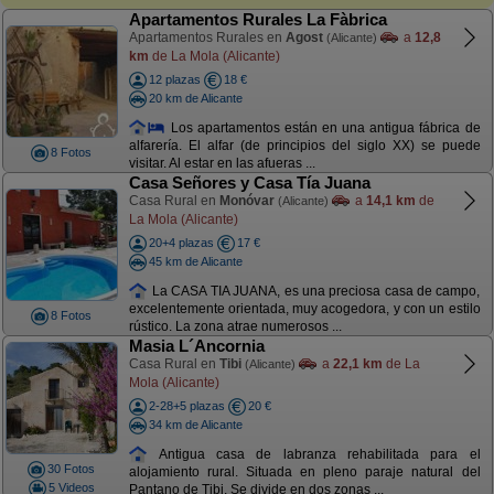
Apartamentos Rurales La Fàbrica
Apartamentos Rurales en
Agost
a
12,8
(Alicante)
km
de La Mola (Alicante)
12 plazas
18 €
20 km de Alicante
Los apartamentos están en una antigua fábrica de
alfarería. El alfar (de principios del siglo XX) se puede
8 Fotos
visitar. Al estar en las afueras ...
Casa Señores y Casa Tía Juana
Casa Rural en
Monóvar
a
14,1 km
de
(Alicante)
La Mola (Alicante)
20+4 plazas
17 €
45 km de Alicante
La CASA TIA JUANA, es una preciosa casa de campo,
excelentemente orientada, muy acogedora, y con un estilo
8 Fotos
rústico. La zona atrae numerosos ...
Masia L´Ancornia
Casa Rural en
Tibi
a
22,1 km
de La
(Alicante)
Mola (Alicante)
2-28+5 plazas
20 €
34 km de Alicante
Antigua casa de labranza rehabilitada para el
30 Fotos
alojamiento rural. Situada en pleno paraje natural del
5 Videos
Pantano de Tibi. Se divide en dos zonas ...