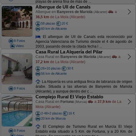
playas de arena fina de más de ...
Albergue de Ull de Canals
Albergue en
Banyeres de Mariola
a
(Alicante)
36,5 km
de La Mola (Alicante)
58 plazas
20 €
60 km de Alicante
El albergue de Ull de Canals esta reconocido por
8 Fotos
Agencia Valenciana de Turismo desde el 4 de agosto de
Video
2003, pasando desde la citada fecha l ...
Casa Rural La Alquería del Pilar
Casa Rural en
Banyeres de Mariola
a
(Alicante)
37,2 km
de La Mola (Alicante)
26+10 plazas
30 €
56 km de Alicante
La Alquería es una antigua finca de labranza de origen
árabe. Situada a las afueras de Banyeres de Mariola
8 Fotos
(Alicante), y aunque dentro del c ...
Complejo Rural El Viejo Establo
Casa Rural en
Fortuna
a
37,9 km
de La
(Murcia)
Mola (Alicante)
2-48+2 plazas
16 €
20 km de Murcia
El Complejo de Turismo Rural en Murcia El Viejo
8 Fotos
Establo esta situado a 5 Km. de Fortuna, y a 20 Km. de
Video