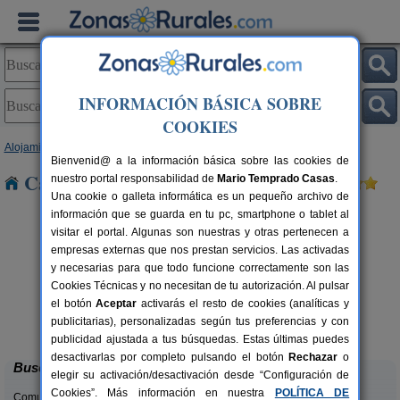
INFORMACIÓN BÁSICA SOBRE
COOKIES
Alojamientos
>
Comunidad Valenciana
>
Alicante
> La Mola
Bienvenid@ a la información básica sobre las cookies de
Casas Rurales cerca de La Mola
nuestro portal responsabilidad de
Mario Temprado Casas
.
Una cookie o galleta informática es un pequeño archivo de
información que se guarda en tu pc, smartphone o tablet al
visitar el portal. Algunas son nuestras y otras pertenecen a
empresas externas que nos prestan servicios. Las activadas
y necesarias para que todo funcione correctamente son las
Cookies Técnicas y no necesitan de tu autorización. Al pulsar
el botón
Aceptar
activarás el resto de cookies (analíticas y
Masia L´Ancornia
rs.
2-28+5 pers.
publicitarias), personalizadas según tus preferencias y con
 €
20 €
Tibi (Alicante)
desde
publicidad ajustada a tus búsquedas. Estas últimas puedes
desactivarlas por completo pulsando el botón
Rechazar
o
Buscar
elegir su activación/desactivación desde “Configuración de
Cookies”. Más información en nuestra
POLÍTICA DE
Comunidades: