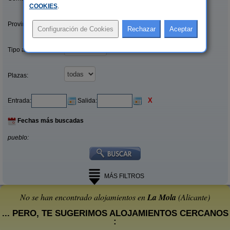
COOKIES
.
Provincias/Islas:
Tipo alquiler:
Plazas:
X
Entrada:
Salida:
Fechas más buscadas
pueblo:
MÁS FILTROS
No se han encontrado alojamientos en
La Mola
(Alicante)
... PERO, TE SUGERIMOS ALOJAMIENTOS CERCANOS
: