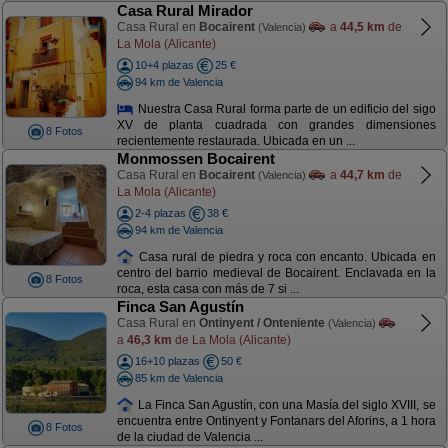
Casa Rural Mirador
Casa Rural en
Bocairent
a
44,5 km
de
(Valencia)
La Mola (Alicante)
10+4 plazas
25 €
94 km de Valencia
Nuestra Casa Rural forma parte de un edificio del sigo
XV de planta cuadrada con grandes dimensiones
8 Fotos
recientemente restaurada. Ubicada en un ...
Monmossen Bocairent
Casa Rural en
Bocairent
a
44,7 km
de
(Valencia)
La Mola (Alicante)
2-4 plazas
38 €
94 km de Valencia
Casa rural de piedra y roca con encanto. Ubicada en
centro del barrio medieval de Bocairent. Enclavada en la
8 Fotos
roca, esta casa con más de 7 si ...
Finca San Agustín
Casa Rural en
Ontinyent / Onteniente
(Valencia)
a
46,3 km
de La Mola (Alicante)
16+10 plazas
50 €
85 km de Valencia
La Finca San Agustín, con una Masía del siglo XVIII, se
encuentra entre Ontinyent y Fontanars del Aforins, a 1 hora
8 Fotos
de la ciudad de Valencia ...