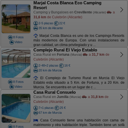
Marjal Costa Blanca Eco Camping
Resort
Camping y Bungalows en
Crevillente
a
(Alicante)
31,6 km
de Culebrón (Alicante)
2-5 plazas
22 €
35 km de Alicante
Marjal Costa Blanca es uno de los Campings Resorts
8 Fotos
más modernos de Europa. Con unas instalaciones de
Video
gran calidad, un clima privilegiado y u ...
Complejo Rural El Viejo Establo
Casa Rural en
Fortuna
a
31,7 km
de
(Murcia)
Culebrón (Alicante)
2-48+2 plazas
16 €
20 km de Murcia
El Complejo de Turismo Rural en Murcia El Viejo
8 Fotos
Establo esta situado a 5 Km. de Fortuna, y a 20 Km. de
Video
Murcia. Se encuentra en un lugar de c ...
Casa Rural Consuelo
Casa Rural en
Jumilla
a
31,8 km
de
(Murcia)
Culebrón (Alicante)
7+1 plazas
25 €
67 km de Murcia
Casa Consuelo tiene una habitación con cama de
matrimonio y otra habitación triple. También tiene un sofá
8 Fotos