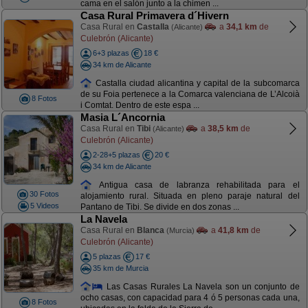
cama en el salón junto a la chimen ...
Casa Rural Primavera d´Hivern
Casa Rural en
Castalla
a
34,1 km
de
(Alicante)
Culebrón (Alicante)
6+3 plazas
18 €
34 km de Alicante
Castalla ciudad alicantina y capital de la subcomarca
de su Foia pertenece a la Comarca valenciana de L’Alcoià
8 Fotos
i Comtat. Dentro de este espa ...
Masia L´Ancornia
Casa Rural en
Tibi
a
38,5 km
de
(Alicante)
Culebrón (Alicante)
2-28+5 plazas
20 €
34 km de Alicante
Antigua casa de labranza rehabilitada para el
30 Fotos
alojamiento rural. Situada en pleno paraje natural del
5 Videos
Pantano de Tibi. Se divide en dos zonas ...
La Navela
Casa Rural en
Blanca
a
41,8 km
de
(Murcia)
Culebrón (Alicante)
5 plazas
17 €
35 km de Murcia
Las Casas Rurales La Navela son un conjunto de
ocho casas, con capacidad para 4 ó 5 personas cada una,
8 Fotos