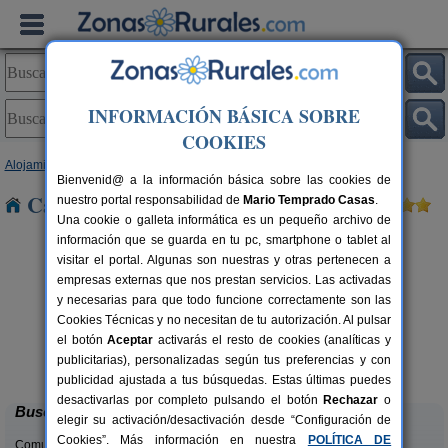
INFORMACIÓN BÁSICA SOBRE
COOKIES
Alojamientos
>
Comunidad Valenciana
>
Alicante
> Culebrón
Bienvenid@ a la información básica sobre las cookies de
Casas Rurales cerca de Culebrón
nuestro portal responsabilidad de
Mario Temprado Casas
.
Una cookie o galleta informática es un pequeño archivo de
información que se guarda en tu pc, smartphone o tablet al
visitar el portal. Algunas son nuestras y otras pertenecen a
empresas externas que nos prestan servicios. Las activadas
y necesarias para que todo funcione correctamente son las
Cookies Técnicas y no necesitan de tu autorización. Al pulsar
el botón
Aceptar
activarás el resto de cookies (analíticas y
Masia L´Ancornia
rs.
2-28+5 pers.
publicitarias), personalizadas según tus preferencias y con
 €
20 €
Tibi (Alicante)
desde
publicidad ajustada a tus búsquedas. Estas últimas puedes
desactivarlas por completo pulsando el botón
Rechazar
o
Buscar
elegir su activación/desactivación desde “Configuración de
Cookies”. Más información en nuestra
POLÍTICA DE
Comunidades: