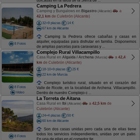
ubicadas en la falda de la Sierra de ...
Camping La Pedrera
Camping y Bungalows en
Bigastro
a
(Alicante)
42,1 km
de Culebrón (Alicante)
32+9 plazas
14 €
67 km de Alicante
Camping la Pedrera ofrece cabañas y casas en
alquiler, equipadas para disfrutar en familia. Disponemos
8 Fotos
de amplias parcelas para caravanas y ...
Complejo Rural Villacampillo
Casa Rural en
Algaida / Archena
a
42,4
(Murcia)
km
de Culebrón (Alicante)
18-10+9 plazas
25 €
22 km de Murcia
Complejo turístico rural, situado en el corazón del
8 Fotos
Valle de Ricote, en la localidad de Archena. Villacampillo.
Video
Dentro de nuestro Complejo c ...
La Torreta de Aitana
Casa Rural en
Ibi
a
42,5 km
de
(Alicante)
Culebrón (Alicante)
24+4 plazas
50 €
60 km de Alicante
Son dos casas unidas pero cada una de ellas tiene
todos los servicios independientes, unidas por un patio.
8 Fotos
En una de ellas en el comedor tie ...