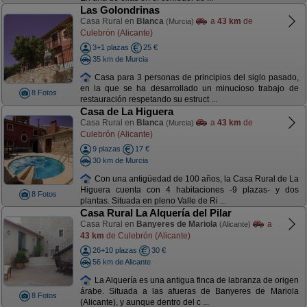
Las Golondrinas
Casa Rural en
Blanca
a
43 km
de
(Murcia)
Culebrón (Alicante)
3+1 plazas
25 €
35 km de Murcia
Casa para 3 personas de principios del siglo pasado,
en la que se ha desarrollado un minucioso trabajo de
8 Fotos
restauración respetando su estruct ...
Casa de La Higuera
Casa Rural en
Blanca
a
43 km
de
(Murcia)
Culebrón (Alicante)
9 plazas
17 €
30 km de Murcia
Con una antigüedad de 100 años, la Casa Rural de La
Higuera cuenta con 4 habitaciones -9 plazas- y dos
8 Fotos
plantas. Situada en pleno Valle de Ri ...
Casa Rural La Alquería del Pilar
Casa Rural en
Banyeres de Mariola
a
(Alicante)
43 km
de Culebrón (Alicante)
26+10 plazas
30 €
56 km de Alicante
La Alquería es una antigua finca de labranza de origen
árabe. Situada a las afueras de Banyeres de Mariola
8 Fotos
(Alicante), y aunque dentro del c ...