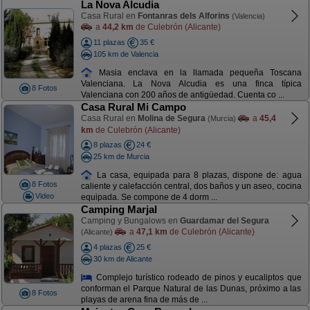
La Nova Alcudia
Casa Rural en
Fontanras dels Alforins
(Valencia)
a
44,2 km
de Culebrón (Alicante)
11 plazas
35 €
105 km de Valencia
Masia enclava en la llamada pequeña Toscana
Valenciana. La Nova Alcudia es una finca típica
8 Fotos
Valenciana con 200 años de antigüedad. Cuenta co ...
Casa Rural Mi Campo
Casa Rural en
Molina de Segura
a
45,4
(Murcia)
km
de Culebrón (Alicante)
8 plazas
24 €
25 km de Murcia
La casa, equipada para 8 plazas, dispone de: agua
8 Fotos
caliente y calefacción central, dos baños y un aseo, cocina
Video
equipada. Se compone de 4 dorm ...
Camping Marjal
Camping y Bungalows en
Guardamar del Segura
a
47,1 km
de Culebrón (Alicante)
(Alicante)
4 plazas
25 €
30 km de Alicante
Complejo turístico rodeado de pinos y eucaliptos que
conforman el Parque Natural de las Dunas, próximo a las
8 Fotos
playas de arena fina de más de ...