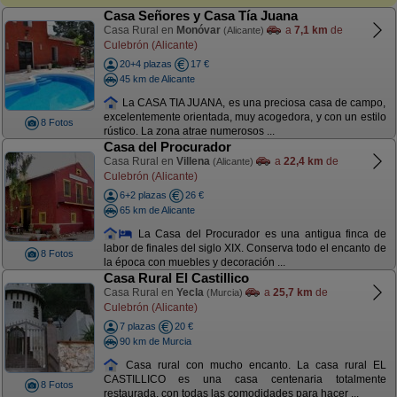
Casa Señores y Casa Tía Juana
Casa Rural en
Monóvar
a
7,1 km
de
(Alicante)
Culebrón (Alicante)
20+4 plazas
17 €
45 km de Alicante
La CASA TIA JUANA, es una preciosa casa de campo,
excelentemente orientada, muy acogedora, y con un estilo
8 Fotos
rústico. La zona atrae numerosos ...
Casa del Procurador
Casa Rural en
Villena
a
22,4 km
de
(Alicante)
Culebrón (Alicante)
6+2 plazas
26 €
65 km de Alicante
La Casa del Procurador es una antigua finca de
labor de finales del siglo XIX. Conserva todo el encanto de
8 Fotos
la época con muebles y decoración ...
Casa Rural El Castillico
Casa Rural en
Yecla
a
25,7 km
de
(Murcia)
Culebrón (Alicante)
7 plazas
20 €
90 km de Murcia
Casa rural con mucho encanto. La casa rural EL
CASTILLICO es una casa centenaria totalmente
8 Fotos
restaurada, con todas las comodidades para hacer ...