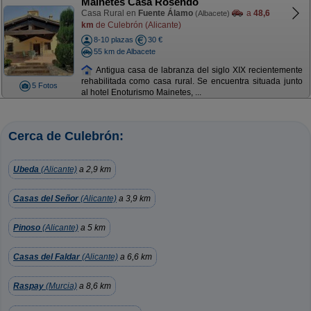
Mainetes Casa Rosendo
Casa Rural en
Fuente Álamo
a
48,6
(Albacete)
km
de Culebrón (Alicante)
8-10 plazas
30 €
55 km de Albacete
Antigua casa de labranza del siglo XIX recientemente
rehabilitada como casa rural. Se encuentra situada junto
5 Fotos
al hotel Enoturismo Mainetes, ...
Cerca de Culebrón:
Ubeda
(Alicante)
a 2,9 km
Casas del Señor
(Alicante)
a 3,9 km
Pinoso
(Alicante)
a 5 km
Casas del Faldar
(Alicante)
a 6,6 km
Raspay
(Murcia)
a 8,6 km