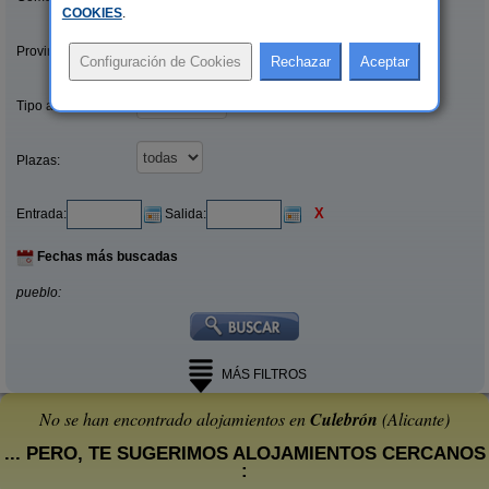
COOKIES
.
Provincias/Islas:
Tipo alquiler:
Plazas:
X
Entrada:
Salida:
Fechas más buscadas
pueblo:
MÁS FILTROS
No se han encontrado alojamientos en
Culebrón
(Alicante)
... PERO, TE SUGERIMOS ALOJAMIENTOS CERCANOS
: