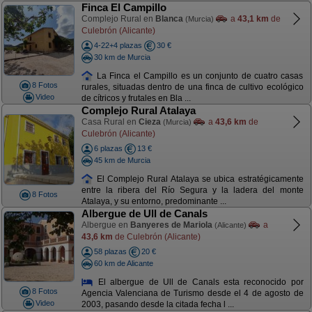
Finca El Campillo
Complejo Rural en
Blanca
a
43,1 km
de
(Murcia)
Culebrón (Alicante)
4-22+4 plazas
30 €
30 km de Murcia
La Finca el Campillo es un conjunto de cuatro casas
8 Fotos
rurales, situadas dentro de una finca de cultivo ecológico
Video
de cítricos y frutales en Bla ...
Complejo Rural Atalaya
Casa Rural en
Cieza
a
43,6 km
de
(Murcia)
Culebrón (Alicante)
6 plazas
13 €
45 km de Murcia
El Complejo Rural Atalaya se ubica estratégicamente
entre la ribera del Río Segura y la ladera del monte
8 Fotos
Atalaya, y su entorno, predominante ...
Albergue de Ull de Canals
Albergue en
Banyeres de Mariola
a
(Alicante)
43,6 km
de Culebrón (Alicante)
58 plazas
20 €
60 km de Alicante
El albergue de Ull de Canals esta reconocido por
8 Fotos
Agencia Valenciana de Turismo desde el 4 de agosto de
Video
2003, pasando desde la citada fecha l ...