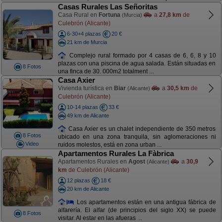
Casas Rurales Las Señoritas
Casa Rural en
Fortuna
a
27,8 km
de
(Murcia)
Culebrón (Alicante)
6-30+4 plazas
20 €
21 km de Murcia
Complejo rural formado por 4 casas de 6, 6, 8 y 10
plazas con una piscina de agua salada. Están situadas en
8 Fotos
una finca de 30. 000m2 totalment ...
Casa Axier
Vivienda turística en
Biar
a
30,5 km
de
(Alicante)
Culebrón (Alicante)
10-14 plazas
33 €
49 km de Alicante
Casa Axier es un chalet independiente de 350 metros
8 Fotos
ubicado en una zona tranquila, sin aglomeraciones ni
Video
ruidos molestos, está en zona urban ...
Apartamentos Rurales La Fàbrica
Apartamentos Rurales en
Agost
a
30,9
(Alicante)
km
de Culebrón (Alicante)
12 plazas
18 €
20 km de Alicante
Los apartamentos están en una antigua fábrica de
alfarería. El alfar (de principios del siglo XX) se puede
8 Fotos
visitar. Al estar en las afueras ...