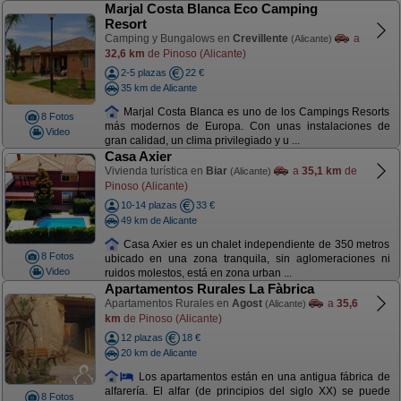
Marjal Costa Blanca Eco Camping
Resort
Camping y Bungalows en
Crevillente
a
(Alicante)
32,6 km
de Pinoso (Alicante)
2-5 plazas
22 €
35 km de Alicante
Marjal Costa Blanca es uno de los Campings Resorts
8 Fotos
más modernos de Europa. Con unas instalaciones de
Video
gran calidad, un clima privilegiado y u ...
Casa Axier
Vivienda turística en
Biar
a
35,1 km
de
(Alicante)
Pinoso (Alicante)
10-14 plazas
33 €
49 km de Alicante
Casa Axier es un chalet independiente de 350 metros
8 Fotos
ubicado en una zona tranquila, sin aglomeraciones ni
Video
ruidos molestos, está en zona urban ...
Apartamentos Rurales La Fàbrica
Apartamentos Rurales en
Agost
a
35,6
(Alicante)
km
de Pinoso (Alicante)
12 plazas
18 €
20 km de Alicante
Los apartamentos están en una antigua fábrica de
alfarería. El alfar (de principios del siglo XX) se puede
8 Fotos