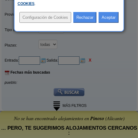
COOKIES
.
Provincias/Islas:
Tipo alquiler:
Plazas:
X
Entrada:
Salida:
Fechas más buscadas
pueblo:
MÁS FILTROS
No se han encontrado alojamientos en
Pinoso
(Alicante)
... PERO, TE SUGERIMOS ALOJAMIENTOS CERCANOS
: