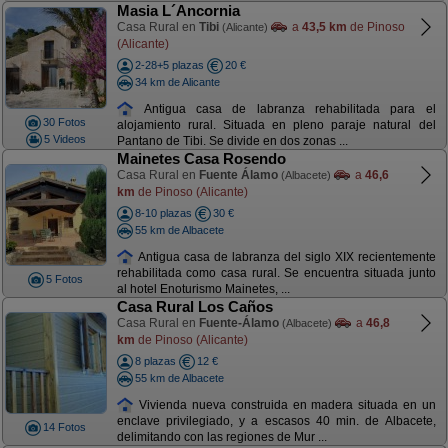
Masia L´Ancornia
Casa Rural en
Tibi
a
43,5 km
de Pinoso
(Alicante)
(Alicante)
2-28+5 plazas
20 €
34 km de Alicante
Antigua casa de labranza rehabilitada para el
30 Fotos
alojamiento rural. Situada en pleno paraje natural del
5 Videos
Pantano de Tibi. Se divide en dos zonas ...
Mainetes Casa Rosendo
Casa Rural en
Fuente Álamo
a
46,6
(Albacete)
km
de Pinoso (Alicante)
8-10 plazas
30 €
55 km de Albacete
Antigua casa de labranza del siglo XIX recientemente
rehabilitada como casa rural. Se encuentra situada junto
5 Fotos
al hotel Enoturismo Mainetes, ...
Casa Rural Los Caños
Casa Rural en
Fuente-Álamo
a
46,8
(Albacete)
km
de Pinoso (Alicante)
8 plazas
12 €
55 km de Albacete
Vivienda nueva construida en madera situada en un
enclave privilegiado, y a escasos 40 min. de Albacete,
14 Fotos
delimitando con las regiones de Mur ...