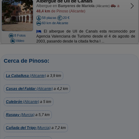
Albergue de Ull de Canals
Albergue en
Banyeres de Mariola
a
(Alicante)
48,4 km
de Pinoso (Alicante)
58 plazas
20 €
60 km de Alicante
El albergue de Ull de Canals esta reconocido por
8 Fotos
Agencia Valenciana de Turismo desde el 4 de agosto de
Video
2003, pasando desde la citada fecha l ...
Cerca de Pinoso:
La Caballusa
(Alicante)
a 3,9 km
Casas del Faldar
(Alicante)
a 4,2 km
Culebrón
(Alicante)
a 5 km
Raspay
(Murcia)
a 5,7 km
Cañada del Trigo
(Murcia)
a 7,2 km