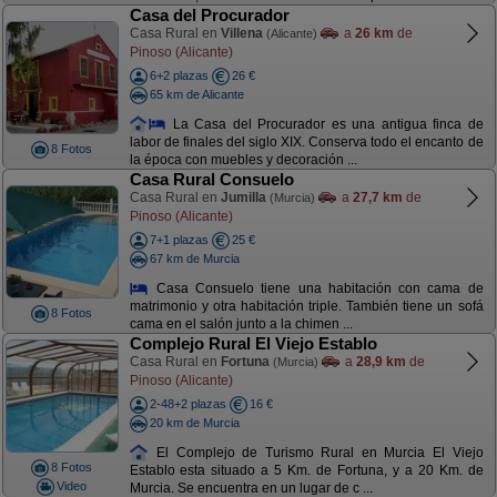
Casa del Procurador
Casa Rural en
Villena
a
26 km
de
(Alicante)
Pinoso (Alicante)
6+2 plazas
26 €
65 km de Alicante
La Casa del Procurador es una antigua finca de
labor de finales del siglo XIX. Conserva todo el encanto de
8 Fotos
la época con muebles y decoración ...
Casa Rural Consuelo
Casa Rural en
Jumilla
a
27,7 km
de
(Murcia)
Pinoso (Alicante)
7+1 plazas
25 €
67 km de Murcia
Casa Consuelo tiene una habitación con cama de
matrimonio y otra habitación triple. También tiene un sofá
8 Fotos
cama en el salón junto a la chimen ...
Complejo Rural El Viejo Establo
Casa Rural en
Fortuna
a
28,9 km
de
(Murcia)
Pinoso (Alicante)
2-48+2 plazas
16 €
20 km de Murcia
El Complejo de Turismo Rural en Murcia El Viejo
8 Fotos
Establo esta situado a 5 Km. de Fortuna, y a 20 Km. de
Video
Murcia. Se encuentra en un lugar de c ...