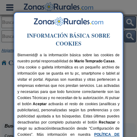
INFORMACIÓN BÁSICA SOBRE
COOKIES
Alojamientos
>
Comunidad Valenciana
>
Alicante
> Pinoso
Bienvenid@ a la información básica sobre las cookies de
Casas Rurales cerca de Pinoso
nuestro portal responsabilidad de
Mario Temprado Casas
.
Una cookie o galleta informática es un pequeño archivo de
información que se guarda en tu pc, smartphone o tablet al
visitar el portal. Algunas son nuestras y otras pertenecen a
empresas externas que nos prestan servicios. Las activadas
y necesarias para que todo funcione correctamente son las
Cookies Técnicas y no necesitan de tu autorización. Al pulsar
el botón
Aceptar
activarás el resto de cookies (analíticas y
Masia L´Ancornia
rs.
2-28+5 pers.
publicitarias), personalizadas según tus preferencias y con
 €
20 €
Tibi (Alicante)
desde
publicidad ajustada a tus búsquedas. Estas últimas puedes
desactivarlas por completo pulsando el botón
Rechazar
o
Buscar
elegir su activación/desactivación desde “Configuración de
Cookies”. Más información en nuestra
POLÍTICA DE
Comunidades: