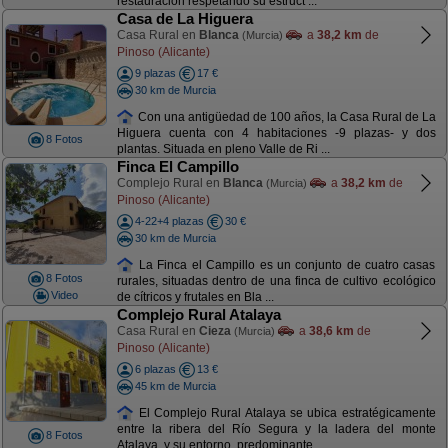
restauración respetando su estruct ...
Casa de La Higuera
Casa Rural en
Blanca
a
38,2 km
de
(Murcia)
Pinoso (Alicante)
9 plazas
17 €
30 km de Murcia
Con una antigüedad de 100 años, la Casa Rural de La
Higuera cuenta con 4 habitaciones -9 plazas- y dos
8 Fotos
plantas. Situada en pleno Valle de Ri ...
Finca El Campillo
Complejo Rural en
Blanca
a
38,2 km
de
(Murcia)
Pinoso (Alicante)
4-22+4 plazas
30 €
30 km de Murcia
La Finca el Campillo es un conjunto de cuatro casas
8 Fotos
rurales, situadas dentro de una finca de cultivo ecológico
Video
de cítricos y frutales en Bla ...
Complejo Rural Atalaya
Casa Rural en
Cieza
a
38,6 km
de
(Murcia)
Pinoso (Alicante)
6 plazas
13 €
45 km de Murcia
El Complejo Rural Atalaya se ubica estratégicamente
entre la ribera del Río Segura y la ladera del monte
8 Fotos
Atalaya, y su entorno, predominante ...