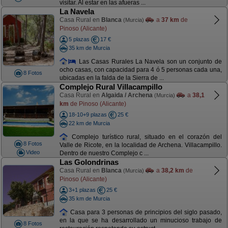
visitar. Al estar en las afueras ...
La Navela
Casa Rural en
Blanca
a
37 km
de
(Murcia)
Pinoso (Alicante)
5 plazas
17 €
35 km de Murcia
Las Casas Rurales La Navela son un conjunto de
ocho casas, con capacidad para 4 ó 5 personas cada una,
8 Fotos
ubicadas en la falda de la Sierra de ...
Complejo Rural Villacampillo
Casa Rural en
Algaida / Archena
a
38,1
(Murcia)
km
de Pinoso (Alicante)
18-10+9 plazas
25 €
22 km de Murcia
Complejo turístico rural, situado en el corazón del
8 Fotos
Valle de Ricote, en la localidad de Archena. Villacampillo.
Video
Dentro de nuestro Complejo c ...
Las Golondrinas
Casa Rural en
Blanca
a
38,2 km
de
(Murcia)
Pinoso (Alicante)
3+1 plazas
25 €
35 km de Murcia
Casa para 3 personas de principios del siglo pasado,
en la que se ha desarrollado un minucioso trabajo de
8 Fotos