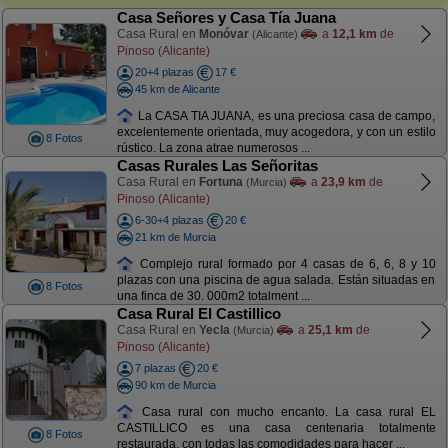
Casa Señores y Casa Tía Juana
Casa Rural en
Monóvar
a
12,1 km
de
(Alicante)
Pinoso (Alicante)
20+4 plazas
17 €
45 km de Alicante
La CASA TIA JUANA, es una preciosa casa de campo,
excelentemente orientada, muy acogedora, y con un estilo
8 Fotos
rústico. La zona atrae numerosos ...
Casas Rurales Las Señoritas
Casa Rural en
Fortuna
a
23,9 km
de
(Murcia)
Pinoso (Alicante)
6-30+4 plazas
20 €
21 km de Murcia
Complejo rural formado por 4 casas de 6, 6, 8 y 10
plazas con una piscina de agua salada. Están situadas en
8 Fotos
una finca de 30. 000m2 totalment ...
Casa Rural El Castillico
Casa Rural en
Yecla
a
25,1 km
de
(Murcia)
Pinoso (Alicante)
7 plazas
20 €
90 km de Murcia
Casa rural con mucho encanto. La casa rural EL
CASTILLICO es una casa centenaria totalmente
8 Fotos
restaurada, con todas las comodidades para hacer ...