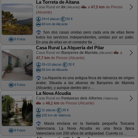
La Torreta de Aitana
Casa Rural en
Ibi
a
47,5 km
de Pinoso
(Alicante)
(Alicante)
24+4 plazas
50 €
60 km de Alicante
Son dos casas unidas pero cada una de ellas tiene
todos los servicios independientes, unidas por un patio.
8 Fotos
En una de ellas en el comedor tie ...
Casa Rural La Alquería del Pilar
Casa Rural en
Banyeres de Mariola
a
(Alicante)
47,7 km
de Pinoso (Alicante)
26+10 plazas
30 €
56 km de Alicante
La Alquería es una antigua finca de labranza de origen
árabe. Situada a las afueras de Banyeres de Mariola
8 Fotos
(Alicante), y aunque dentro del c ...
La Nova Alcudia
Casa Rural en
Fontanras dels Alforins
(Valencia)
a
48,1 km
de Pinoso (Alicante)
11 plazas
35 €
105 km de Valencia
Masia enclava en la llamada pequeña Toscana
Valenciana. La Nova Alcudia es una finca típica
8 Fotos
Valenciana con 200 años de antigüedad. Cuenta co ...