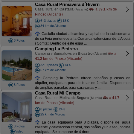
Casa Rural Primavera d´Hivern
Casa Rural en
Castalla
a
39,1 km
de
(Alicante)
Pinoso (Alicante)
6+3 plazas
18 €
34 km de Alicante
Castalla ciudad alicantina y capital de la subcomarca
de su Foia pertenece a la Comarca valenciana de L’Alcoià
8 Fotos
i Comtat. Dentro de este espa ...
Camping La Pedrera
Camping y Bungalows en
Bigastro
a
(Alicante)
41,2 km
de Pinoso (Alicante)
32+9 plazas
14 €
67 km de Alicante
Camping la Pedrera ofrece cabañas y casas en
alquiler, equipadas para disfrutar en familia. Disponemos
8 Fotos
de amplias parcelas para caravanas y ...
Casa Rural Mi Campo
Casa Rural en
Molina de Segura
a
41,7
(Murcia)
km
de Pinoso (Alicante)
8 plazas
24 €
25 km de Murcia
La casa, equipada para 8 plazas, dispone de: agua
8 Fotos
caliente y calefacción central, dos baños y un aseo, cocina
Video
equipada. Se compone de 4 dorm ...