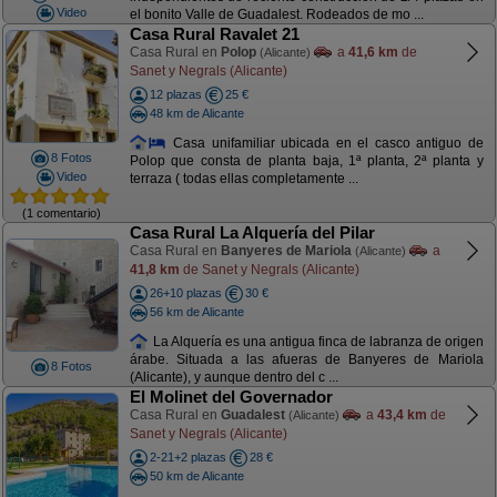
Video
el bonito Valle de Guadalest. Rodeados de mo ...
Casa Rural Ravalet 21
Casa Rural en
Polop
a
41,6 km
de
(Alicante)
Sanet y Negrals (Alicante)
12 plazas
25 €
48 km de Alicante
Casa unifamiliar ubicada en el casco antiguo de
8 Fotos
Polop que consta de planta baja, 1ª planta, 2ª planta y
Video
terraza ( todas ellas completamente ...
(1 comentario)
Casa Rural La Alquería del Pilar
Casa Rural en
Banyeres de Mariola
a
(Alicante)
41,8 km
de Sanet y Negrals (Alicante)
26+10 plazas
30 €
56 km de Alicante
La Alquería es una antigua finca de labranza de origen
árabe. Situada a las afueras de Banyeres de Mariola
8 Fotos
(Alicante), y aunque dentro del c ...
El Molinet del Governador
Casa Rural en
Guadalest
a
43,4 km
de
(Alicante)
Sanet y Negrals (Alicante)
2-21+2 plazas
28 €
50 km de Alicante