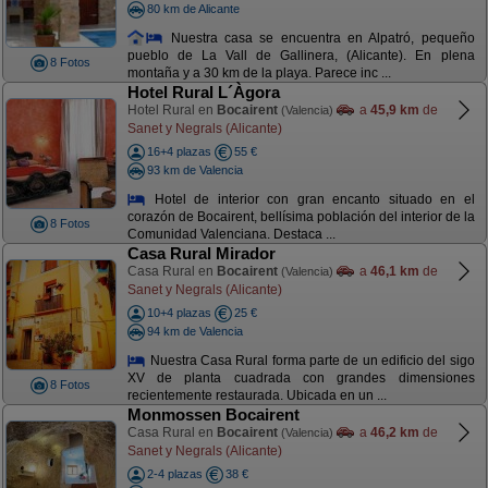
80 km de Alicante
Nuestra casa se encuentra en Alpatró, pequeño
pueblo de La Vall de Gallinera, (Alicante). En plena
8 Fotos
montaña y a 30 km de la playa. Parece inc ...
Hotel Rural L´Àgora
Hotel Rural en
Bocairent
a
45,9 km
de
(Valencia)
Sanet y Negrals (Alicante)
16+4 plazas
55 €
93 km de Valencia
Hotel de interior con gran encanto situado en el
corazón de Bocairent, bellísima población del interior de la
8 Fotos
Comunidad Valenciana. Destaca ...
Casa Rural Mirador
Casa Rural en
Bocairent
a
46,1 km
de
(Valencia)
Sanet y Negrals (Alicante)
10+4 plazas
25 €
94 km de Valencia
Nuestra Casa Rural forma parte de un edificio del sigo
XV de planta cuadrada con grandes dimensiones
8 Fotos
recientemente restaurada. Ubicada en un ...
Monmossen Bocairent
Casa Rural en
Bocairent
a
46,2 km
de
(Valencia)
Sanet y Negrals (Alicante)
2-4 plazas
38 €