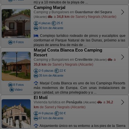
m) y a 10 minutos de la playa de ...
Camping Marjal
Camping y Bungalows en
Guardamar del Segura
a
34,8 km
de Sanet y Negrals (Alicante)
(Alicante)
4 plazas
25 €
30 km de Alicante
Complejo turístico rodeado de pinos y eucaliptos que
conforman el Parque Natural de las Dunas, próximo a las
8 Fotos
playas de arena fina de más de ...
Marjal Costa Blanca Eco Camping
Resort
Camping y Bungalows en
Crevillente
a
(Alicante)
35,8 km
de Sanet y Negrals (Alicante)
2-5 plazas
22 €
35 km de Alicante
Marjal Costa Blanca es uno de los Campings Resorts
8 Fotos
más modernos de Europa. Con unas instalaciones de
Video
gran calidad, un clima privilegiado y u ...
El Molí
Vivienda turística en
Penáguila
a
36,2
(Alicante)
km
de Sanet y Negrals (Alicante)
4-9 plazas
50 €
67 km de Alicante
Alojamiento único en su entorno a los pies de la Sierra