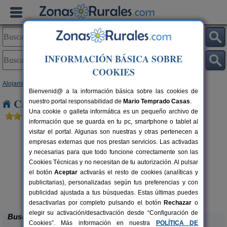
INFORMACIÓN BÁSICA SOBRE
COOKIES
Alojamientos
>
Comunidad Valenciana
>
Alicante
> Sanet y Negrals
Bienvenid@ a la información básica sobre las cookies de
Casas Rurales cerca de Sanet y Negrals
nuestro portal responsabilidad de
Mario Temprado Casas
.
Una cookie o galleta informática es un pequeño archivo de
información que se guarda en tu pc, smartphone o tablet al
visitar el portal. Algunas son nuestras y otras pertenecen a
empresas externas que nos prestan servicios. Las activadas
y necesarias para que todo funcione correctamente son las
Cookies Técnicas y no necesitan de tu autorización. Al pulsar
el botón
Aceptar
activarás el resto de cookies (analíticas y
publicitarias), personalizadas según tus preferencias y con
Masia L´Ancornia
rs.
2-28+5 pers.
 €
20 €
publicidad ajustada a tus búsquedas. Estas últimas puedes
Tibi (Alicante)
desde
desactivarlas por completo pulsando el botón
Rechazar
o
elegir su activación/desactivación desde “Configuración de
Buscar
Cookies”. Más información en nuestra
POLÍTICA DE