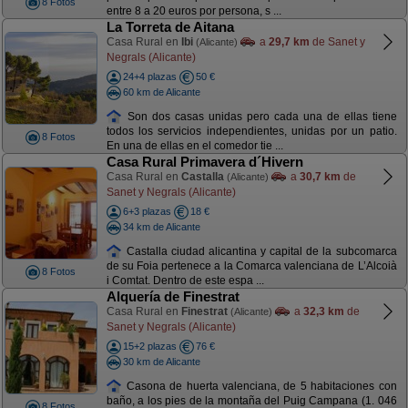
8 Fotos
entre 8 a 20 euros por persona, s ...
La Torreta de Aitana
Casa Rural en
Ibi
a
29,7 km
de Sanet y
(Alicante)
Negrals (Alicante)
24+4 plazas
50 €
60 km de Alicante
Son dos casas unidas pero cada una de ellas tiene
todos los servicios independientes, unidas por un patio.
8 Fotos
En una de ellas en el comedor tie ...
Casa Rural Primavera d´Hivern
Casa Rural en
Castalla
a
30,7 km
de
(Alicante)
Sanet y Negrals (Alicante)
6+3 plazas
18 €
34 km de Alicante
Castalla ciudad alicantina y capital de la subcomarca
de su Foia pertenece a la Comarca valenciana de L’Alcoià
8 Fotos
i Comtat. Dentro de este espa ...
Alquería de Finestrat
Casa Rural en
Finestrat
a
32,3 km
de
(Alicante)
Sanet y Negrals (Alicante)
15+2 plazas
76 €
30 km de Alicante
Casona de huerta valenciana, de 5 habitaciones con
baño, a los pies de la montaña del Puig Campana (1. 046
8 Fotos