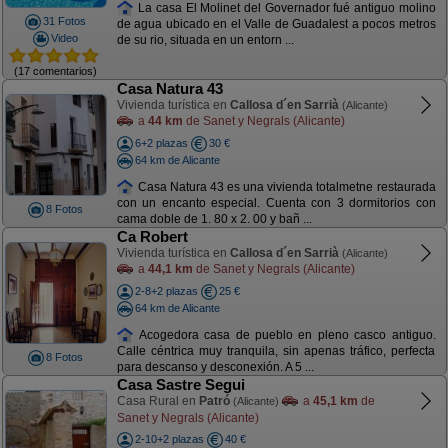
La casa El Molinet del Governador fué antiguo molino
31 Fotos
de agua ubicado en el Valle de Guadalest a pocos metros
Video
de su rio, situada en un entorn ...
(17 comentarios)
Casa Natura 43
Vivienda turística en
Callosa d´en Sarrià
(Alicante)
a
44 km
de Sanet y Negrals (Alicante)
6+2 plazas
30 €
64 km de Alicante
Casa Natura 43 es una vivienda totalmetne restaurada
con un encanto especial. Cuenta con 3 dormitorios con
8 Fotos
cama doble de 1. 80 x 2. 00 y bañ ...
Ca Robert
Vivienda turística en
Callosa d´en Sarrià
(Alicante)
a
44,1 km
de Sanet y Negrals (Alicante)
2-8+2 plazas
25 €
64 km de Alicante
Acogedora casa de pueblo en pleno casco antiguo.
Calle céntrica muy tranquila, sin apenas tráfico, perfecta
8 Fotos
para descanso y desconexión. A 5 ...
Casa Sastre Segui
Casa Rural en
Patró
a
45,1 km
de
(Alicante)
Sanet y Negrals (Alicante)
2-10+2 plazas
40 €