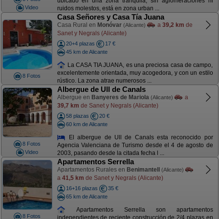
ubicado en una zona tranquila, sin aglomeraciones ni
Video
ruidos molestos, está en zona urban ...
Casa Señores y Casa Tía Juana
Casa Rural en
Monóvar
a
39,2 km
de
(Alicante)
Sanet y Negrals (Alicante)
20+4 plazas
17 €
45 km de Alicante
La CASA TIA JUANA, es una preciosa casa de campo,
excelentemente orientada, muy acogedora, y con un estilo
8 Fotos
rústico. La zona atrae numerosos ...
Albergue de Ull de Canals
Albergue en
Banyeres de Mariola
a
(Alicante)
39,7 km
de Sanet y Negrals (Alicante)
58 plazas
20 €
60 km de Alicante
El albergue de Ull de Canals esta reconocido por
8 Fotos
Agencia Valenciana de Turismo desde el 4 de agosto de
Video
2003, pasando desde la citada fecha l ...
Apartamentos Serrella
Apartamentos Rurales en
Benimantell
(Alicante)
a
41,5 km
de Sanet y Negrals (Alicante)
16+16 plazas
35 €
65 km de Alicante
Apartamentos Serrella son apartamentos
8 Fotos
independientes de reciente construcción de 2/4 plazas en