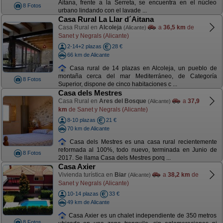
Aitana, frente a la Serreta, se encuentra en el núcleo
8 Fotos
urbano lindando con el lavade ...
Casa Rural La Llar d´Aitana
Casa Rural en
Alcoleja
a
36,5 km
de
(Alicante)
Sanet y Negrals (Alicante)
2-14+2 plazas
28 €
66 km de Alicante
Casa rural de 14 plazas en Alcoleja, un pueblo de
montaña cerca del mar Mediterráneo, de Categoría
8 Fotos
Superior, dispone de cinco habitaciones c ...
Casa dels Mestres
Casa Rural en
Ares del Bosque
a
37,9
(Alicante)
km
de Sanet y Negrals (Alicante)
8-10 plazas
21 €
70 km de Alicante
Casa dels Mestres es una casa rural recientemente
reformada al 100%, todo nuevo, terminada en Junio de
8 Fotos
2017. Se llama Casa dels Mestres porq ...
Casa Axier
Vivienda turística en
Biar
a
38,2 km
de
(Alicante)
Sanet y Negrals (Alicante)
10-14 plazas
33 €
49 km de Alicante
Casa Axier es un chalet independiente de 350 metros
8 Fotos