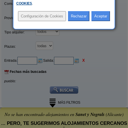
COOKIES
.
Comunidades:
Provincias/Islas:
Tipo alquiler:
Plazas:
X
Entrada:
Salida:
Fechas más buscadas
pueblo:
MÁS FILTROS
No se han encontrado alojamientos en
Sanet y Negrals
(Alicante)
... PERO, TE SUGERIMOS ALOJAMIENTOS CERCANOS
: