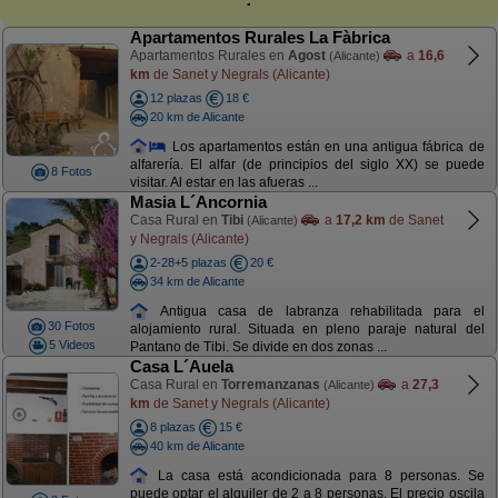
Apartamentos Rurales La Fàbrica
Apartamentos Rurales en
Agost
a
16,6
(Alicante)
km
de Sanet y Negrals (Alicante)
12 plazas
18 €
20 km de Alicante
Los apartamentos están en una antigua fábrica de
alfarería. El alfar (de principios del siglo XX) se puede
8 Fotos
visitar. Al estar en las afueras ...
Masia L´Ancornia
Casa Rural en
Tibi
a
17,2 km
de Sanet
(Alicante)
y Negrals (Alicante)
2-28+5 plazas
20 €
34 km de Alicante
Antigua casa de labranza rehabilitada para el
30 Fotos
alojamiento rural. Situada en pleno paraje natural del
5 Videos
Pantano de Tibi. Se divide en dos zonas ...
Casa L´Auela
Casa Rural en
Torremanzanas
a
27,3
(Alicante)
km
de Sanet y Negrals (Alicante)
8 plazas
15 €
40 km de Alicante
La casa está acondicionada para 8 personas. Se
puede optar el alquiler de 2 a 8 personas. El precio oscila