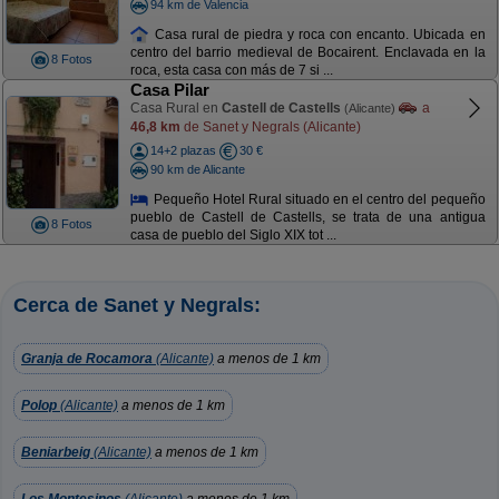
94 km de Valencia
Casa rural de piedra y roca con encanto. Ubicada en
centro del barrio medieval de Bocairent. Enclavada en la
8 Fotos
roca, esta casa con más de 7 si ...
Casa Pilar
Casa Rural en
Castell de Castells
a
(Alicante)
46,8 km
de Sanet y Negrals (Alicante)
14+2 plazas
30 €
90 km de Alicante
Pequeño Hotel Rural situado en el centro del pequeño
pueblo de Castell de Castells, se trata de una antigua
8 Fotos
casa de pueblo del Siglo XIX tot ...
Cerca de Sanet y Negrals:
Granja de Rocamora
(Alicante)
a menos de 1 km
Polop
(Alicante)
a menos de 1 km
Beniarbeig
(Alicante)
a menos de 1 km