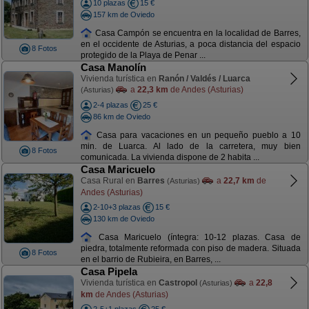
10 plazas
15 €
157 km de Oviedo
Casa Campón se encuentra en la localidad de Barres,
en el occidente de Asturias, a poca distancia del espacio
8 Fotos
protegido de la Playa de Penar ...
Casa Manolín
Vivienda turística en
Ranón / Valdés / Luarca
a
22,3 km
de Andes (Asturias)
(Asturias)
2-4 plazas
25 €
86 km de Oviedo
Casa para vacaciones en un pequeño pueblo a 10
min. de Luarca. Al lado de la carretera, muy bien
8 Fotos
comunicada. La vivienda dispone de 2 habita ...
Casa Maricuelo
Casa Rural en
Barres
a
22,7 km
de
(Asturias)
Andes (Asturias)
2-10+3 plazas
15 €
130 km de Oviedo
Casa Maricuelo (íntegra: 10-12 plazas. Casa de
piedra, totalmente reformada con piso de madera. Situada
8 Fotos
en el barrio de Rubieira, en Barres, ...
Casa Pipela
Vivienda turística en
Castropol
a
22,8
(Asturias)
km
de Andes (Asturias)