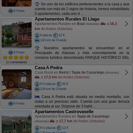
De uno de los edificios pertenecientes a la casa y que
cuenta con más de 2 siglos de historia, hemos rehabilitado
8 Fotos
5 apartamentos, cada uno d ...
Apartamentos Rurales El Llago
Apartamentos Rurales en
Boal
a
16,3
(Asturias)
km
de Andes (Asturias)
8 plazas
22 €
140 km de Oviedo
Nuestros apartamentos se encuentran en el
8 Fotos
Principado de Asturias y más concretamente en la
comarca turística denominada PARQUE HISTÓRICO DEL
(1 comentario)
...
Casa A Pedra
Casa Rural en
Reiriz / Tapia de Casariego
(Asturias)
a
17,5 km
de Andes (Asturias)
6+3 plazas
30 €
134 km de Oviedo
Casa A Pedra está situada en media montaña, con
vistas a un precioso valle. Cuenta con una gran terraza
8 Fotos
orientada al sur. Dispone de 3 habit ...
Apartamentos Castrovaselle
Apartamentos Rurales en
Tapia de Casariego
a
17,7 km
de Andes (Asturias)
(Asturias)
8+2 plazas
12 €
120 km de Oviedo