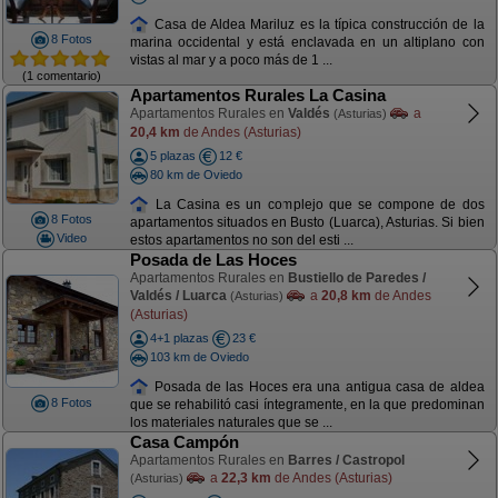
Casa de Aldea Mariluz es la típica construcción de la
8 Fotos
marina occidental y está enclavada en un altiplano con
vistas al mar y a poco más de 1 ...
(1 comentario)
Apartamentos Rurales La Casina
Apartamentos Rurales en
Valdés
a
(Asturias)
20,4 km
de Andes (Asturias)
5 plazas
12 €
80 km de Oviedo
La Casina es un complejo que se compone de dos
8 Fotos
apartamentos situados en Busto (Luarca), Asturias. Si bien
Video
estos apartamentos no son del esti ...
Posada de Las Hoces
Apartamentos Rurales en
Bustiello de Paredes /
Valdés / Luarca
a
20,8 km
de Andes
(Asturias)
(Asturias)
4+1 plazas
23 €
103 km de Oviedo
Posada de las Hoces era una antigua casa de aldea
8 Fotos
que se rehabilitó casi íntegramente, en la que predominan
los materiales naturales que se ...
Casa Campón
Apartamentos Rurales en
Barres / Castropol
a
22,3 km
de Andes (Asturias)
(Asturias)