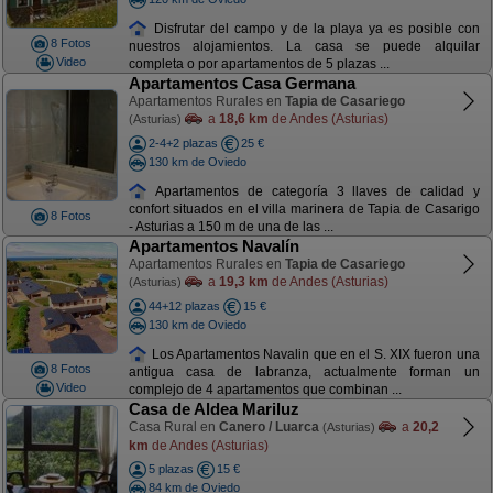
Disfrutar del campo y de la playa ya es posible con
8 Fotos
nuestros alojamientos. La casa se puede alquilar
Video
completa o por apartamentos de 5 plazas ...
Apartamentos Casa Germana
Apartamentos Rurales en
Tapia de Casariego
a
18,6 km
de Andes (Asturias)
(Asturias)
2-4+2 plazas
25 €
130 km de Oviedo
Apartamentos de categoría 3 llaves de calidad y
confort situados en el villa marinera de Tapia de Casarigo
8 Fotos
- Asturias a 150 m de una de las ...
Apartamentos Navalín
Apartamentos Rurales en
Tapia de Casariego
a
19,3 km
de Andes (Asturias)
(Asturias)
44+12 plazas
15 €
130 km de Oviedo
Los Apartamentos Navalin que en el S. XIX fueron una
8 Fotos
antigua casa de labranza, actualmente forman un
Video
complejo de 4 apartamentos que combinan ...
Casa de Aldea Mariluz
Casa Rural en
Canero / Luarca
a
20,2
(Asturias)
km
de Andes (Asturias)
5 plazas
15 €
84 km de Oviedo