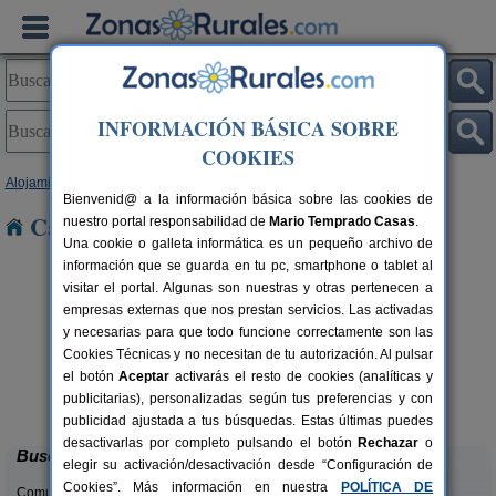
INFORMACIÓN BÁSICA SOBRE
COOKIES
Alojamientos
>
Asturias
> Andes
Bienvenid@ a la información básica sobre las cookies de
Casas Rurales cerca de Andes
nuestro portal responsabilidad de
Mario Temprado Casas
.
Una cookie o galleta informática es un pequeño archivo de
información que se guarda en tu pc, smartphone o tablet al
visitar el portal. Algunas son nuestras y otras pertenecen a
empresas externas que nos prestan servicios. Las activadas
y necesarias para que todo funcione correctamente son las
Cookies Técnicas y no necesitan de tu autorización. Al pulsar
el botón
Aceptar
activarás el resto de cookies (analíticas y
La Llosuca
rs.
12-22+3 pers.
publicitarias), personalizadas según tus preferencias y con
 €
30 €
San Pedro de Ambás (Asturias)
desde
publicidad ajustada a tus búsquedas. Estas últimas puedes
desactivarlas por completo pulsando el botón
Rechazar
o
Buscar
elegir su activación/desactivación desde “Configuración de
Cookies”. Más información en nuestra
POLÍTICA DE
Comunidades: