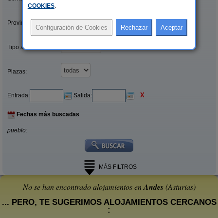
COOKIES
.
Provincias/Islas:
Tipo alquiler:
Plazas:
X
Entrada:
Salida:
Fechas más buscadas
pueblo:
MÁS FILTROS
No se han encontrado alojamientos en
Andes
(Asturias)
... PERO, TE SUGERIMOS ALOJAMIENTOS CERCANOS
: