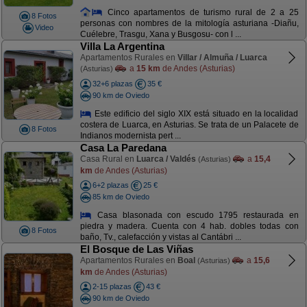
Cinco apartamentos de turismo rural de 2 a 25
8 Fotos
personas con nombres de la mitología asturiana -Diañu,
Video
Cuélebre, Trasgu, Xana y Busgosu- con l ...
Villa La Argentina
Apartamentos Rurales en
Villar / Almuña / Luarca
a
15 km
de Andes (Asturias)
(Asturias)
32+6 plazas
35 €
90 km de Oviedo
Este edificio del siglo XIX está situado en la localidad
costera de Luarca, en Asturias. Se trata de un Palacete de
8 Fotos
Indianos modernista pert ...
Casa La Paredana
Casa Rural en
Luarca / Valdés
a
15,4
(Asturias)
km
de Andes (Asturias)
6+2 plazas
25 €
85 km de Oviedo
Casa blasonada con escudo 1795 restaurada en
piedra y madera. Cuenta con 4 hab. dobles todas con
8 Fotos
baño, Tv., calefacción y vistas al Cantábri ...
El Bosque de Las Viñas
Apartamentos Rurales en
Boal
a
15,6
(Asturias)
km
de Andes (Asturias)
2-15 plazas
43 €
90 km de Oviedo