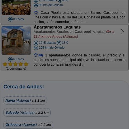
2-5+1 plazas
25 €
95 km de Oviedo
Casa Pipela está situada en Barres, Castropol, en
linea con vistas a la Ria del Eo. Consta de planta baja con
8 Fotos
cocina, salón comedor, baño. L ...
Apartamentos Lagunas
Apartamentos Rurales en
Castropol
a
(Asturias)
23,4 km
de Andes (Asturias)
12+5 plazas
15 €
105 km de Oviedo
3 apartamentos donde la calidad, el precio y el
6 Fotos
confort es nuestro principal objetivo. la situacion le permite
conocer la zona sin grandes d ...
(1 comentario)
Cerca de Andes:
Navia
(Asturias)
a 1,1 km
Salcedo
(Asturias)
a 2,2 km
Ortiguera
(Asturias)
a 2,5 km