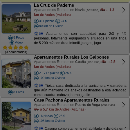
La Cruz de Paderne
Apartamentos Rurales en
Navia
a
1,3
(Asturias)
km
de Andes (Asturias)
4+1 plazas
24 €
90 km de Oviedo
Apartamentos con capacidad para 2/3 y 4/5
8 Fotos
personas, totalmente equipados y situados en una finca
Video
de 5.200 m2 con área infantil, juegos, jugu ...
(3 comentarios)
Apartamentos Rurales Los Galpones
Apartamentos Rurales en
Coaña
a
2,5
(Asturias)
km
de Andes (Asturias)
2-17+7 plazas
25 €
100 km de Oviedo
Típica casa dedicada a la agricultura y ganadería
que aún mantiene los anexos destinados a esa actividad
8 Fotos
como: cuadra, cabazo, horno, gallin ...
Casa Pachona Apartamentos Rurales
Apartamentos Rurales en
Puerto de Vega
(Asturias)
a
5,7 km
de Andes (Asturias)
16 plazas
25 €
108 km de Oviedo
Casona completamente rehabilitada y dividida en 4