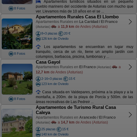
Apartamentos turísticos situados en un pequeño
pueblo marinero del occidente de Asturias con mucho que
8 Fotos
ver. Llevamos más de 10 años en el se ...
Apartamentos Rurales Casa El Llombo
Apartamentos Rurales en
La Caridad / El Franco
a
11,9 km
de Andes (Asturias)
(Asturias)
8+3 plazas
20 €
126 km de Oviedo
Los apartamentos se encuentran en lugar muy
tranquilo, cerca de un río, tiene un amplio jardín con
8 Fotos
columpios, barbacoa, piscina, tumbonas y ...
Casa Gayol
Apartamentos Rurales en
El Franco
a
(Asturias)
12,7 km
de Andes (Asturias)
2-16+3 plazas
15 €
123 km de Oviedo
Casa situada en Valdepares, próxima a la playa y a la
montaña, a 200m. de la playa de Porcía y 500m. de las
8 Fotos
áreas recreativas de Las Pedreir ...
Apartamentos de Turismo Rural Casa
Caleya
Apartamentos Rurales en
Arancedo / El Franco
a
14,7 km
de Andes (Asturias)
(Asturias)
25 plazas
15 €
140 km de Oviedo