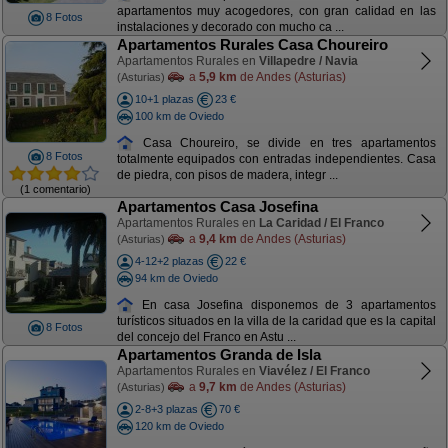
apartamentos muy acogedores, con gran calidad en las
8 Fotos
instalaciones y decorado con mucho ca ...
Apartamentos Rurales Casa Choureiro
Apartamentos Rurales en
Villapedre / Navia
a
5,9 km
de Andes (Asturias)
(Asturias)
10+1 plazas
23 €
100 km de Oviedo
Casa Choureiro, se divide en tres apartamentos
8 Fotos
totalmente equipados con entradas independientes. Casa
de piedra, con pisos de madera, integr ...
(1 comentario)
Apartamentos Casa Josefina
Apartamentos Rurales en
La Caridad / El Franco
a
9,4 km
de Andes (Asturias)
(Asturias)
4-12+2 plazas
22 €
94 km de Oviedo
En casa Josefina disponemos de 3 apartamentos
turísticos situados en la villa de la caridad que es la capital
8 Fotos
del concejo del Franco en Astu ...
Apartamentos Granda de Isla
Apartamentos Rurales en
Viavélez / El Franco
a
9,7 km
de Andes (Asturias)
(Asturias)
2-8+3 plazas
70 €
120 km de Oviedo