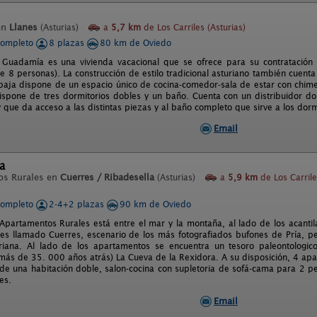
en
Llanes
(Asturias)
a
5,7 km
de Los Carriles (Asturias)
completo
8 plazas
80 km de Oviedo
Guadamía es una vivienda vacacional que se ofrece para su contratación i
 8 personas). La construcción de estilo tradicional asturiano también cuenta 
 baja dispone de un espacio único de cocina-comedor-sala de estar con chime
dispone de tres dormitorios dobles y un baño. Cuenta con un distribuidor do
 que da acceso a las distintas piezas y al baño completo que sirve a los dorm
Email
a
os Rurales en
Cuerres / Ribadesella
(Asturias)
a
5,9 km
de Los Carrile
completo
2-4+2 plazas
90 km de Oviedo
Apartamentos Rurales está entre el mar y la montaña, al lado de los acant
es llamado Cuerres, escenario de los más fotografiados bufones de Pría, pe
uriana. Al lado de los apartamentos se encuentra un tesoro paleontologi
(más de 35. 000 años atrás) La Cueva de la Rexidora. A su disposición, 4 a
de una habitación doble, salon-cocina con supletoria de sofá-cama para 2 pe
es.
Email