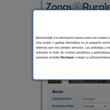
Busca por alojamiento
Alojamientos
>
Asturias
> Los Carriles
Casas Rurales cerca 
Bienvenid@ a la información básica sobre las cookies 
Una cookie o galleta informática es un pequeño archiv
externas que nos prestan servicios. Las activadas y n
activarás el resto de cookies (analíticas y publicita
pulsando el botón
Rechazar
o elegir su activación/de
saguas
Casa Rural La Rectoral
2-8 pers.
14+
18 €
Asturias)
Beloncio (Asturias)
desde
desd
Buscar
Comunidades:
Provincias/Islas: