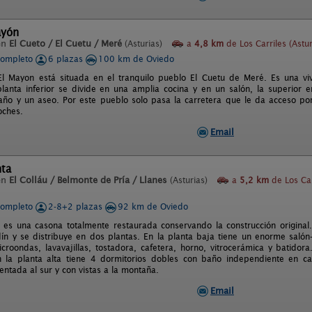
ayón
en
El Cueto / El Cuetu / Meré
(Asturias)
a
4,8 km
de Los Carriles (Astur
completo
6 plazas
100 km de Oviedo
l Mayon está situada en el tranquilo pueblo El Cuetu de Meré. Es una vivi
planta inferior se divide en una amplia cocina y en un salón, la superior 
año y un aseo. Por este pueblo solo pasa la carretera que le da acceso po
oches.
Email
nta
en
El Colláu / Belmonte de Pría / Llanes
(Asturias)
a
5,2 km
de Los Car
completo
2-8+2 plazas
92 km de Oviedo
 es una casona totalmente restaurada conservando la construcción original
dín y se distribuye en dos plantas. En la planta baja tiene un enorme sal
 microondas, lavavajillas, tostadora, cafetera, horno, vitrocerámica y batid
 la planta alta tiene 4 dormitorios dobles con baño independiente en ca
ientada al sur y con vistas a la montaña.
Email