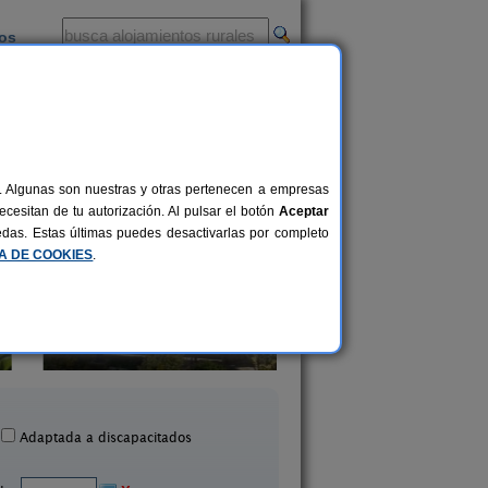
ios
-
al. Algunas son nuestras y otras pertenecen a empresas
cesitan de tu autorización. Al pulsar el botón
Aceptar
uedas. Estas últimas puedes desactivarlas por completo
CA DE COOKIES
.
El Pajar de Pumarega
El Acebo
6 pers.
19 €
Castropol (Asturias)
Beloncio (Asturias
desde
Adaptada a discapacitados