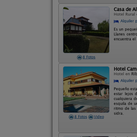
Casa de Al
Hotel Rural
Alquiler 
Es un pequeñ
Llanes cent
encuentra el 
8 Fotos
Hotel Ca
Hotel en
Ri
Alquiler 
Pequeño esta
estar lejos 
cualquiera d
esquila de u
ritmo de las
sidra.
8 Fotos
Video