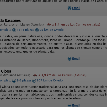
 paisajístico podrá disfrutar de algunas de las más bonitas Playas de Llanes
Email
 de Báscones
os Rurales en
Llanes
(Asturias)
a
3,4 km
de Los Carriles (Asturias)
completo
24+4 plazas
95 km de Oviedo
 rurales, en plena naturaleza, donde poder descansar y visitar el oriente a
ca distancia de Llanes, Ribadesella, Picos de Europa, Covadonga. Con todas 
. Dispone de seis apartamentos, de cuatro plazas, distribuidos en dos hab
 equipados con todo lo necesario para que los clientes se sientan como en 
as, excepto uno, que es de planta baja.
Email
 Gloria
en
Ardisana
(Asturias)
a
3,9 km
de Los Carriles (Asturias)
completo
2-6 plazas
107 km de Oviedo
l Gloria es una construcción tradicional asturiana, una gran casa de dos pla
diviertan entrando en contacto con la naturaleza. En la primera planta tien
a planta superior tres habitaciones; dos matrimoniales y una con dos camas 
pio de la casa para los clientes y un trastero con lavadora.
Email