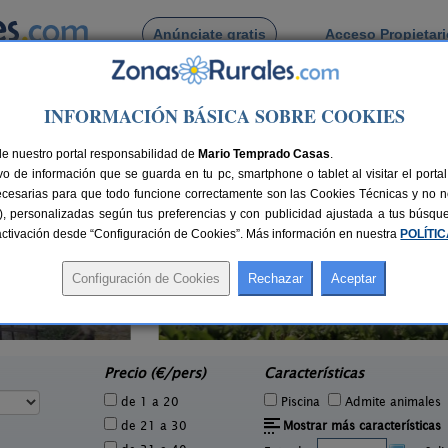
Anúnciate gratis
Acceso Propietar
Busca por pueblo
INFORMACIÓN BÁSICA SOBRE COOKIES
de Los Carriles
de nuestro portal responsabilidad de
Mario Temprado Casas
.
o de información que se guarda en tu pc, smartphone o tablet al visitar el port
ecesarias para que todo funcione correctamente son las Cookies Técnicas y no ne
rias), personalizadas según tus preferencias y con publicidad ajustada a tus búsq
sactivación desde “Configuración de Cookies”. Más información en nuestra
POLÍTI
La Llosuca
3 pers.
12-22+3 pers.
20 €
30 €
San Pedro de Ambás (Asturias)
e
desde
Precio (€/pers)
Características
de 1 a 20
Piscina
Admite animales
de 21 a 30
Mostrar más características