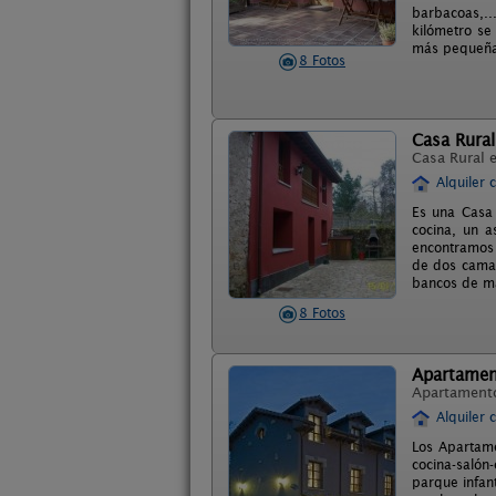
barbacoas,..
kilómetro se
más pequeña
8 Fotos
Casa Rural
Casa Rural 
Alquiler 
Es una Casa 
cocina, un a
encontramos 
de dos camas
bancos de m
8 Fotos
Apartamen
Apartament
Alquiler 
Los Apartame
cocina-salón
parque infan