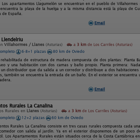
. Los apartamentos Llagumelón se encuentran en el pueblo de Villahormes 
 encuentra la playa de la huelga y a la misma distancia está la playa de Gu
 de España.
Email
 Llendelriu
en
Villahormes / Llanes
(Asturias)
a
3 km
de Los Carriles (Asturias)
completo
6-8+1 plazas
80 km de Oviedo
rehabilitada de estructura de madera compuesta de dos plantas: Planta Baj
seo y una habitación con dos camas y baño propio. Planta primera: Nada 
un distribuidor que da salida a un corredor y distribuye a dos habitacione
, también se encuentra la entrada de un baño. En el exterior se encuentra
adera.
Email
tos Rurales La Canalina
os Rurales en
Llanes
(Asturias)
a
3 km
de Los Carriles (Asturias)
completo
12+2 plazas
60 km de Oviedo
ntos Rurales La Canalina consiste en tres casas rurales compuesta cada un
-comedor con salida al jardín. Ya en el exterior disponemos de un poco d
til. Los Apartamentos Rurales están situados cerca de la Costa Cantábrica en