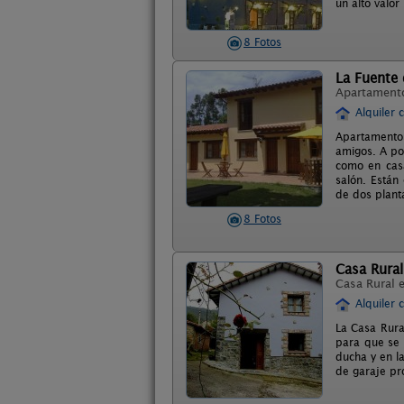
un alto valor
8 Fotos
La Fuente
Apartament
Alquiler 
Apartamentos
amigos. A po
como en casa
salón. Están
de dos plant
8 Fotos
Casa Rural
Casa Rural 
Alquiler 
La Casa Rura
para que se 
ducha y en l
de garaje pro