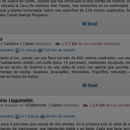
n de Nueva de Llanes, pueblo que fue declarado el más bonito de Asturias en
 ubicada la Casa De Inidanos Don Tomás, hoy convertida en un confortable 
lturas y planta rectrangular sobre una superficie de 250 metros cuadrados, 
Cuba Tomás Buergo Pesquera.
Email
as
en
Cardoso / Llanes
(Asturias)
a
2,7 km
de Los Carriles (Asturias)
completo
10 plazas
100 km de Oviedo
entada al sur, cuenta con una finca cerrada de 800 metros cuadrados, con u
5 habitaciones dobles con baño (para 10 personas), totalmente equipada co
a las tardes de invierno y de una salita de estar con galería que permite 
enaje de cocina, lavadora, lavavajillas, microndas, frigorífico, televisión,
elo en todos los baños.
Email
tos Llagumelón
os Rurales en
Villahormes / Llanes
(Asturias)
a
2,9 km
de Los Carrile
completo
4+1 plazas
94 km de Oviedo
ara 4 personas que consta de dos plantas. En la primera esta la salita de es
itación de matrimonio, una habitación doble y un baño. Cada uno tiene terra