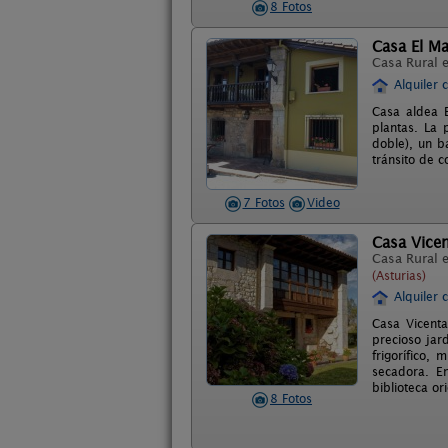
8 Fotos
Casa El M
Casa Rural 
Alquiler 
Casa aldea E
plantas. La 
doble), un b
tránsito de c
7 Fotos
Video
Casa Vice
Casa Rural 
(Asturias)
Alquiler 
Casa Vicenta
precioso jar
frigorífico,
secadora. En
biblioteca or
8 Fotos