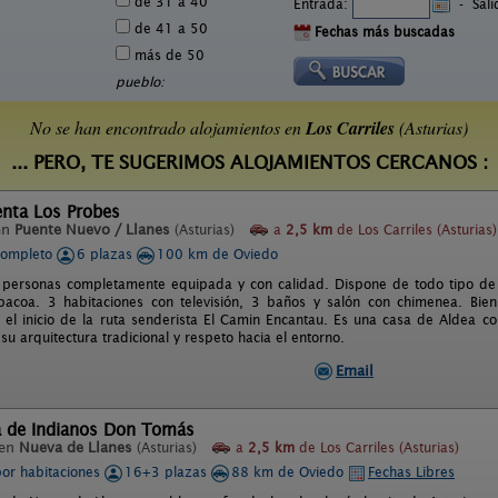
de 31 a 40
Entrada:
-
Sal
de 41 a 50
Fechas más buscadas
más de 50
pueblo:
No se han encontrado alojamientos en
Los Carriles
(Asturias)
... PERO, TE SUGERIMOS ALOJAMIENTOS CERCANOS :
enta Los Probes
en
Puente Nuevo / Llanes
(Asturias)
a
2,5 km
de Los Carriles (Asturias)
completo
6 plazas
100 km de Oviedo
personas completamente equipada y con calidad. Dispone de todo tipo de 
bacoa. 3 habitaciones con televisión, 3 baños y salón con chimenea. Bien
n el inicio de la ruta senderista El Camin Encantau. Es una casa de Aldea c
u arquitectura tradicional y respeto hacia el entorno.
Email
a de Indianos Don Tomás
 en
Nueva de Llanes
(Asturias)
a
2,5 km
de Los Carriles (Asturias)
por habitaciones
16+3 plazas
88 km de Oviedo
Fechas Libres