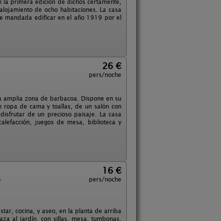
 la primera edición de dichos certamente,
alojamiento de ocho habitaciones. La casa
fue mandada edificar en el año 1919 por el
26 €
pers/noche
na amplia zona de barbacoa. Dispone en su
n ropa de cama y toallas, de un salón con
disfrutar de un precioso paisaje. La casa
 calefacción, juegos de mesa, biblioteca y
16 €
s
pers/noche
tar, cocina, y aseo, en la planta de arriba
za al jardín, con sillas, mesa, tumbonas,