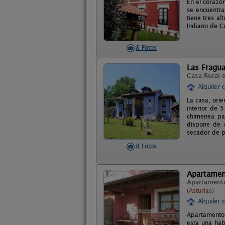
En el corazó
se encuentra
tiene tres a
Indiano de 
8 Fotos
Las Fragu
Casa Rural 
Alquiler 
La casa, ori
interior de 
chimenea par
dispone de m
secador de p
8 Fotos
Apartamen
Apartament
(Asturias)
Alquiler 
Apartamento p
esta una hab