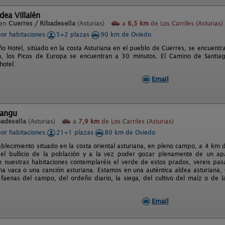
dea Villalén
 en
Cuerres / Ribadesella
(Asturias)
a
6,5 km
de Los Carriles (Asturias)
por habitaciones
5+2 plazas
90 km de Oviedo
o Hotel, sitúado en la costa Asturiana en el pueblo de Cuerres, se encuentr
ro, los Picos de Europa se encuentran a 30 minutos. El Camino de Santia
hotel.
Email
mangu
badesella
(Asturias)
a
7,9 km
de Los Carriles (Asturias)
por habitaciones
21+1 plazas
80 km de Oviedo
blecimiento situado en la costa oriental asturiana, en pleno campo, a 4 km d
del bullicio de la población y a la vez poder gozar plenamente de un ap
e nuestras habitaciones contemplaréis el verde de estos prados, vereis pasar
na vaca o una canción asturiana. Estamos en una auténtica aldea asturiana
 faenas del campo, del ordeño diario, la siega, del cultivo del maíz o de
Email