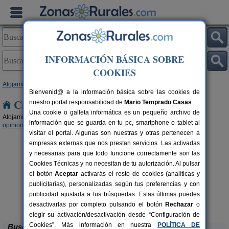
INFORMACIÓN BÁSICA SOBRE
COOKIES
Alojamientos
> Asturias
Bienvenid@ a la información básica sobre las cookies de
Casas Rurales en Asturias
nuestro portal responsabilidad de
Mario Temprado Casas
.
Una cookie o galleta informática es un pequeño archivo de
Alojamientos rurales para disfrutar del turismo rural en Asturias (
44 con
información que se guarda en tu pc, smartphone o tablet al
opiniones
,
1 con ofertas
,
36 con reserva online
,
9 con disponibilidad
.)
visitar el portal. Algunas son nuestras y otras pertenecen a
empresas externas que nos prestan servicios. Las activadas
y necesarias para que todo funcione correctamente son las
Cookies Técnicas y no necesitan de tu autorización. Al pulsar
el botón
Aceptar
activarás el resto de cookies (analíticas y
publicitarias), personalizadas según tus preferencias y con
El Acebo
publicidad ajustada a tus búsquedas. Estas últimas puedes
rs.
4+1 pers.
 €
26 €
Beloncio (Asturias)
desde
desactivarlas por completo pulsando el botón
Rechazar
o
elegir su activación/desactivación desde “Configuración de
Cookies”. Más información en nuestra
POLÍTICA DE
Buscar