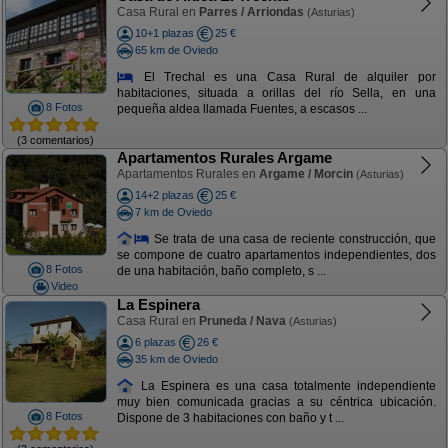
Casa Rural en
Parres / Arriondas
(Asturias)
10+1 plazas
25 €
65 km de Oviedo
El Trechal es una Casa Rural de alquiler por
habitaciones, situada a orillas del río Sella, en una
8 Fotos
pequeña aldea llamada Fuentes, a escasos ...
(3 comentarios)
Apartamentos Rurales Argame
Apartamentos Rurales en
Argame / Morcin
(Asturias)
14+2 plazas
25 €
7 km de Oviedo
Se trata de una casa de reciente construcción, que
se compone de cuatro apartamentos independientes, dos
8 Fotos
de una habitación, baño completo, s ...
Video
La Espinera
Casa Rural en
Pruneda / Nava
(Asturias)
6 plazas
26 €
35 km de Oviedo
La Espinera es una casa totalmente independiente
muy bien comunicada gracias a su céntrica ubicación.
8 Fotos
Dispone de 3 habitaciones con baño y t ...