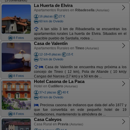
(3 comentarios)
La Huerta de Elvira
Apartamentos Rurales en
Ribadesella
(Asturias)
16 plazas
27 €
60 km de Oviedo
A tan sólo 3 km de Ribadesella se encuentran los
apartamentos rurales La huerta de Elvira. Situados en el
8 Fotos
apacible pueblo de Sardalla, rodea ...
Casa de Valentín
Apartamentos Rurales en
Tineo
(Asturias)
12-18+8 plazas
15 €
72 km de Oviedo
Casa de Valentín se encuentra muy próxima a los
concejo de Tineo ( 12 km), Pola de Allande ( 10 km)y
8 Fotos
Cangas del Narcea (17 km) y a 50 km de ...
Hotel Casona de La Paca
Hotel en
Cudillero
(Asturias)
37+2 plazas
40 €
40 km de Oviedo
Preciosa casona de indianos que data del año 1877 y
que fue convertida en este pequeño hotel de 19
8 Fotos
habitaciones, manteniendo la atmósfera de ...
Casa Caleyos
Casa Rural en
Pravia
(Asturias)