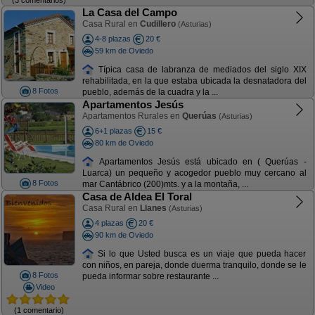
La Casa del Campo
Casa Rural en
Cudillero
(Asturias)
4-8 plazas
20 €
59 km de Oviedo
Típica casa de labranza de mediados del siglo XIX
rehabilitada, en la que estaba ubicada la desnatadora del
8 Fotos
pueblo, además de la cuadra y la ...
Apartamentos Jesús
Apartamentos Rurales en
Querúas
(Asturias)
6+1 plazas
15 €
80 km de Oviedo
Apartamentos Jesús está ubicado en ( Querúas -
Luarca) un pequeño y acogedor pueblo muy cercano al
8 Fotos
mar Cantábrico (200)mts. y a la montaña, ...
Casa de Aldea El Toral
Casa Rural en
Llanes
(Asturias)
4 plazas
20 €
90 km de Oviedo
Si lo que Usted busca es un viaje que pueda hacer
con niños, en pareja, donde duerma tranquilo, donde se le
8 Fotos
pueda informar sobre restaurante ...
Video
(1 comentario)