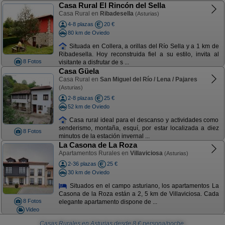
Casa Rural El Rincón del Sella
Casa Rural en
Ribadesella
(Asturias)
4-8 plazas
20 €
80 km de Oviedo
Situada en Collera, a orillas del Río Sella y a 1 km de
Ribadesella. Hoy reconstruida fiel a su estilo, invita al
8 Fotos
visitante a disfrutar de s ...
Casa Güela
Casa Rural en
San Miguel del Río / Lena / Pajares
(Asturias)
2-8 plazas
25 €
52 km de Oviedo
Casa rural ideal para el descanso y actividades como
senderismo, montaña, esquí, por estar localizada a diez
8 Fotos
minutos de la estación invernal ...
La Casona de La Roza
Apartamentos Rurales en
Villaviciosa
(Asturias)
2-36 plazas
25 €
30 km de Oviedo
Situados en el campo asturiano, los apartamentos La
Casona de la Roza están a 2, 5 km de Villaviciosa. Cada
8 Fotos
elegante apartamento dispone de ...
Video
Casas Rurales en Asturias
desde
8
€ persona/noche.