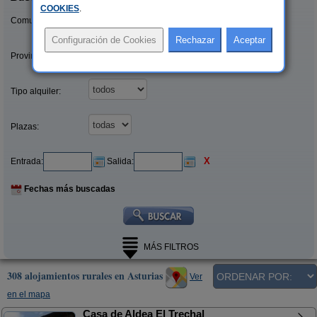
COOKIES
.
Comunidades:
Provincias/Islas:
Tipo alquiler:
Plazas:
X
Entrada:
Salida:
Fechas más buscadas
MÁS FILTROS
308 alojamientos rurales en Asturias
Ver
en el mapa
Casa de Aldea El Trechal