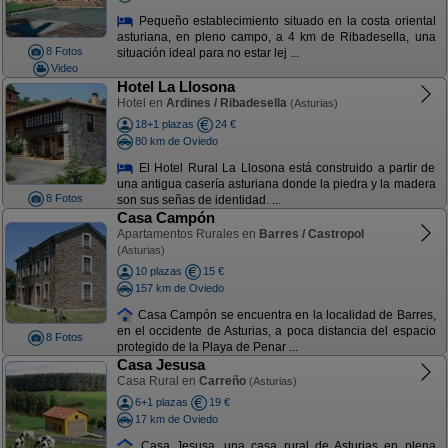
Pequeño establecimiento situado en la costa oriental
asturiana, en pleno campo, a 4 km de Ribadesella, una
8 Fotos
situación ideal para no estar lej ...
Video
Hotel La Llosona
Hotel en
Ardines / Ribadesella
(Asturias)
18+1 plazas
24 €
80 km de Oviedo
El Hotel Rural La Llosona está construido a partir de
una antigua casería asturiana donde la piedra y la madera
8 Fotos
son sus señas de identidad. ...
Casa Campón
Apartamentos Rurales en
Barres / Castropol
(Asturias)
10 plazas
15 €
157 km de Oviedo
Casa Campón se encuentra en la localidad de Barres,
en el occidente de Asturias, a poca distancia del espacio
8 Fotos
protegido de la Playa de Penar ...
Casa Jesusa
Casa Rural en
Carreño
(Asturias)
6+1 plazas
19 €
17 km de Oviedo
Casa Jesusa, una casa rural de Asturias en plena