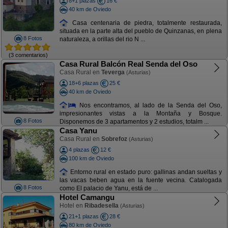
8+1 plazas
16 €
40 km de Oviedo
Casa centenaria de piedra, totalmente restaurada,
situada en la parte alta del pueblo de Quinzanas, en plena
8 Fotos
naturaleza, a orillas del rio N ...
(3 comentarios)
Casa Rural Balcón Real Senda del Oso
Casa Rural en
Teverga
(Asturias)
18+6 plazas
25 €
40 km de Oviedo
Nos encontramos, al lado de la Senda del Oso,
impresionantes vistas a la Montaña y Bosque.
8 Fotos
Disponemos de 3 apartamentos y 2 estudios, totalm ...
Casa Yanu
Casa Rural en
Sobrefoz
(Asturias)
4 plazas
12 €
100 km de Oviedo
Entorno rural en estado puro: gallinas andan sueltas y
las vacas beben agua en la fuente vecina. Catalogada
8 Fotos
como El palacio de Yanu, está de ...
Hotel Camangu
Hotel en
Ribadesella
(Asturias)
21+1 plazas
28 €
80 km de Oviedo