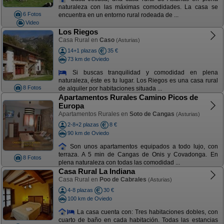
naturaleza con las máximas comodidades. La casa se
6 Fotos
encuentra en un entorno rural rodeada de ...
Video
Los Riegos
Casa Rural en
Caso
(Asturias)
14+1 plazas
35 €
73 km de Oviedo
Si buscas tranquilidad y comodidad en plena
naturaleza, éste es tu lugar. Los Riegos es una casa rural
8 Fotos
de alquiler por habitaciones situada ...
Apartamentos Rurales Camino Picos de
Europa
Apartamentos Rurales en
Soto de Cangas
(Asturias)
2-8+2 plazas
8 €
90 km de Oviedo
Son unos apartamentos equipados a todo lujo, con
terraza. A 5 min de Cangas de Onis y Covadonga. En
8 Fotos
plena naturaleza con todas las comodidad ...
Casa Rural La Indiana
Casa Rural en
Poo de Cabrales
(Asturias)
4-8 plazas
30 €
100 km de Oviedo
La casa cuenta con: Tres habitaciones dobles, con
cuarto de baño en cada habitación. Todas las estancias