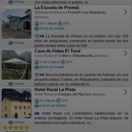
8 Fotos
con vistas exteriores al pueblo, lo ...
La Escuela de Premió
Vivienda turística en
Premió / Las Regueras
(Asturias)
10+2 plazas
25 €
23 km de Oviedo
La Escuela de Premio es un edificio con casi 100
años de antigüedad, construido en piedra consta de dos
8 Fotos
partes unidas entre sí por un hall. ...
Casa de Aldea El Toral
Casa Rural en
Collera / Ribadesella
(Asturias)
2-10+1 plazas
20 €
80 km de Oviedo
Nos encontramos en el corazón de Asturias, en una
pequeña aldea, Collera, en Ribadesella, rodeados de una
8 Fotos
belleza natural, en un ambiente ru ...
Hotel Rural La Pista
Hotel Rural en
Cangas del Narcea
(Asturias)
8+2 plazas
20 €
120 km de Oviedo
Hotel Rural con confortables habitaciones en un
entorno privilegiado. El Hotel Rural La Pista dispone de
8 Fotos
dormitorios con baño individual, ca ...
(3 comentarios)