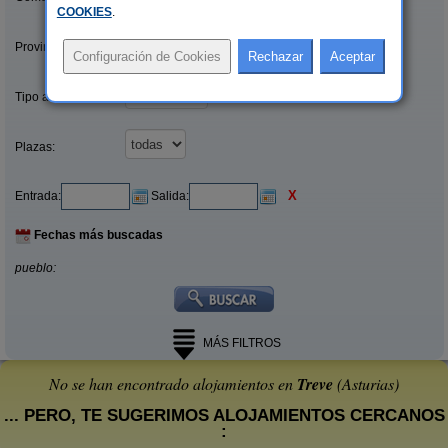
COOKIES
.
Provincias/Islas:
Tipo alquiler:
Plazas:
X
Entrada:
Salida:
Fechas más buscadas
pueblo:
MÁS FILTROS
No se han encontrado alojamientos en
Treve
(Asturias)
... PERO, TE SUGERIMOS ALOJAMIENTOS CERCANOS
: