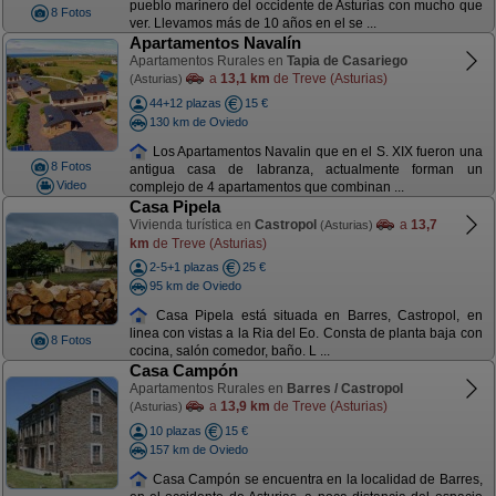
pueblo marinero del occidente de Asturias con mucho que
8 Fotos
ver. Llevamos más de 10 años en el se ...
Apartamentos Navalín
Apartamentos Rurales en
Tapia de Casariego
a
13,1 km
de Treve (Asturias)
(Asturias)
44+12 plazas
15 €
130 km de Oviedo
Los Apartamentos Navalin que en el S. XIX fueron una
8 Fotos
antigua casa de labranza, actualmente forman un
Video
complejo de 4 apartamentos que combinan ...
Casa Pipela
Vivienda turística en
Castropol
a
13,7
(Asturias)
km
de Treve (Asturias)
2-5+1 plazas
25 €
95 km de Oviedo
Casa Pipela está situada en Barres, Castropol, en
linea con vistas a la Ria del Eo. Consta de planta baja con
8 Fotos
cocina, salón comedor, baño. L ...
Casa Campón
Apartamentos Rurales en
Barres / Castropol
a
13,9 km
de Treve (Asturias)
(Asturias)
10 plazas
15 €
157 km de Oviedo
Casa Campón se encuentra en la localidad de Barres,