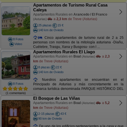
Apartamentos de Turismo Rural Casa
Caleya
Apartamentos Rurales en
Arancedo / El Franco
a
2,3 km
de Treve (Asturias)
(Asturias)
25 plazas
15 €
140 km de Oviedo
Cinco apartamentos de turismo rural de 2 a 25
8 Fotos
personas con nombres de la mitología asturiana -Diañu,
Video
Cuélebre, Trasgu, Xana y Busgosu- con l ...
Apartamentos Rurales El Llago
Apartamentos Rurales en
Boal
a
2,3
(Asturias)
km
de Treve (Asturias)
8 plazas
22 €
140 km de Oviedo
Nuestros apartamentos se encuentran en el
8 Fotos
Principado de Asturias y más concretamente en la
comarca turística denominada PARQUE HISTÓRICO DEL
(1 comentario)
...
El Bosque de Las Viñas
Apartamentos Rurales en
Boal
a
5,2
(Asturias)
km
de Treve (Asturias)
2-15 plazas
43 €
90 km de Oviedo
De uno de los edificios pertenecientes a la casa y que