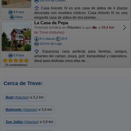
150 km de Oviedo
Casa Aniceto IV es una casa de aldea de 4 plazas
8 Fotos
decorada con muebles rústicos. Casa Aniceto IV es una
Video
elegante casa de aldea de dos plantas ...
La Casa de Pepa
Vivienda turística en
Ribadeo
a
19,4 km
(Lugo)
de Treve (Asturias)
8+1 plazas
30 €
119 km de Lugo
Espaciosa casa perfecta para familias, amigos,
8 Fotos
amantes del campo, playa, golf, tranquilidad y naturaleza.
Ideal para disfrutar unos días de ...
(3 comentarios)
Cerca de Treve:
Boal
(Asturias)
a 5,2 km
Balmonte
(Asturias)
a 5,6 km
San Julián
(Asturias)
a 5,8 km