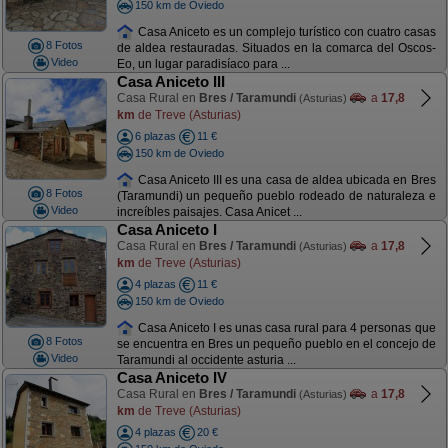
150 km de Oviedo
Casa Aniceto es un complejo turístico con cuatro casas
8 Fotos
de aldea restauradas. Situados en la comarca del Oscos-
Video
Eo, un lugar paradisíaco para ...
Casa Aniceto III
Casa Rural en
Bres / Taramundi
a
17,8
(Asturias)
km
de Treve (Asturias)
6 plazas
11 €
150 km de Oviedo
Casa Aniceto III es una casa de aldea ubicada en Bres
8 Fotos
(Taramundi) un pequeño pueblo rodeado de naturaleza e
Video
increíbles paisajes. Casa Anicet ...
Casa Aniceto I
Casa Rural en
Bres / Taramundi
a
17,8
(Asturias)
km
de Treve (Asturias)
4 plazas
11 €
150 km de Oviedo
Casa Aniceto I es unas casa rural para 4 personas que
8 Fotos
se encuentra en Bres un pequeño pueblo en el concejo de
Video
Taramundi al occidente asturia ...
Casa Aniceto IV
Casa Rural en
Bres / Taramundi
a
17,8
(Asturias)
km
de Treve (Asturias)
4 plazas
20 €