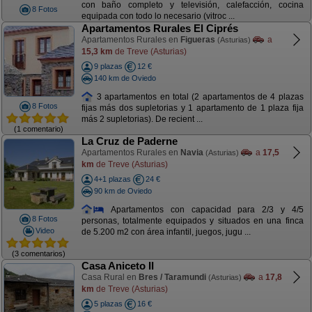
con baño completo y televisión, calefacción, cocina
8 Fotos
equipada con todo lo necesario (vitroc ...
Apartamentos Rurales El Ciprés
Apartamentos Rurales en
Figueras
a
(Asturias)
15,3 km
de Treve (Asturias)
9 plazas
12 €
140 km de Oviedo
3 apartamentos en total (2 apartamentos de 4 plazas
8 Fotos
fijas más dos supletorias y 1 apartamento de 1 plaza fija
más 2 supletorias). De recient ...
(1 comentario)
La Cruz de Paderne
Apartamentos Rurales en
Navia
a
17,5
(Asturias)
km
de Treve (Asturias)
4+1 plazas
24 €
90 km de Oviedo
Apartamentos con capacidad para 2/3 y 4/5
8 Fotos
personas, totalmente equipados y situados en una finca
Video
de 5.200 m2 con área infantil, juegos, jugu ...
(3 comentarios)
Casa Aniceto II
Casa Rural en
Bres / Taramundi
a
17,8
(Asturias)
km
de Treve (Asturias)
5 plazas
16 €