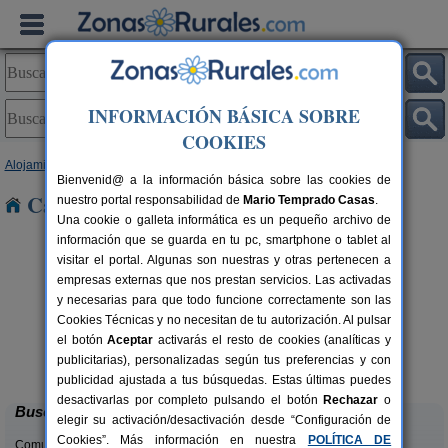
INFORMACIÓN BÁSICA SOBRE
COOKIES
Alojamientos
>
Asturias
> Treve
Bienvenid@ a la información básica sobre las cookies de
Casas Rurales cerca de Treve
nuestro portal responsabilidad de
Mario Temprado Casas
.
Una cookie o galleta informática es un pequeño archivo de
información que se guarda en tu pc, smartphone o tablet al
visitar el portal. Algunas son nuestras y otras pertenecen a
empresas externas que nos prestan servicios. Las activadas
y necesarias para que todo funcione correctamente son las
Cookies Técnicas y no necesitan de tu autorización. Al pulsar
el botón
Aceptar
activarás el resto de cookies (analíticas y
El Pajar de Pumarega
rs.
6 pers.
publicitarias), personalizadas según tus preferencias y con
 €
19 €
Castropol (Asturias)
desde
publicidad ajustada a tus búsquedas. Estas últimas puedes
desactivarlas por completo pulsando el botón
Rechazar
o
Buscar
elegir su activación/desactivación desde “Configuración de
Cookies”. Más información en nuestra
POLÍTICA DE
Comunidades: