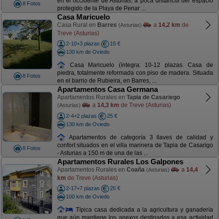
en el occidente de Asturias, a poca distancia del espacio
8 Fotos
protegido de la Playa de Penar ...
Casa Maricuelo
Casa Rural en
Barres
a
14,2 km
de
(Asturias)
Treve (Asturias)
2-10+3 plazas
15 €
130 km de Oviedo
Casa Maricuelo (íntegra: 10-12 plazas. Casa de
piedra, totalmente reformada con piso de madera. Situada
8 Fotos
en el barrio de Rubieira, en Barres, ...
Apartamentos Casa Germana
Apartamentos Rurales en
Tapia de Casariego
a
14,3 km
de Treve (Asturias)
(Asturias)
2-4+2 plazas
25 €
130 km de Oviedo
Apartamentos de categoría 3 llaves de calidad y
confort situados en el villa marinera de Tapia de Casarigo
8 Fotos
- Asturias a 150 m de una de las ...
Apartamentos Rurales Los Galpones
Apartamentos Rurales en
Coaña
a
14,4
(Asturias)
km
de Treve (Asturias)
2-17+7 plazas
25 €
100 km de Oviedo
Típica casa dedicada a la agricultura y ganadería
que aún mantiene los anexos destinados a esa actividad