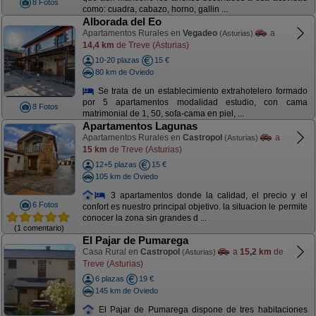
8 Fotos
como: cuadra, cabazo, horno, gallin ...
Alborada del Eo
Apartamentos Rurales en
Vegadeo
a
(Asturias)
14,4 km
de Treve (Asturias)
10-20 plazas
15 €
80 km de Oviedo
Se trata de un establecimiento extrahotelero formado
por 5 apartamentos modalidad estudio, con cama
8 Fotos
matrimonial de 1, 50, sofa-cama en piel, ...
Apartamentos Lagunas
Apartamentos Rurales en
Castropol
a
(Asturias)
15 km
de Treve (Asturias)
12+5 plazas
15 €
105 km de Oviedo
3 apartamentos donde la calidad, el precio y el
6 Fotos
confort es nuestro principal objetivo. la situacion le permite
conocer la zona sin grandes d ...
(1 comentario)
El Pajar de Pumarega
Casa Rural en
Castropol
a
15,2 km
de
(Asturias)
Treve (Asturias)
6 plazas
19 €
145 km de Oviedo
El Pajar de Pumarega dispone de tres habitaciones