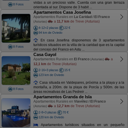
vistas a un precioso valle. Cuenta con una gran terraza
8 Fotos
orientada al sur. Dispone de 3 habit ...
Apartamentos Casa Josefina
Apartamentos Rurales en
La Caridad / El Franco
a
11,7 km
de Treve (Asturias)
(Asturias)
4-12+2 plazas
22 €
94 km de Oviedo
En casa Josefina disponemos de 3 apartamentos
turísticos situados en la villa de la caridad que es la capital
8 Fotos
del concejo del Franco en Astu ...
Casa Gayol
Apartamentos Rurales en
El Franco
a
(Asturias)
12,1 km
de Treve (Asturias)
2-16+3 plazas
15 €
123 km de Oviedo
Casa situada en Valdepares, próxima a la playa y a la
montaña, a 200m. de la playa de Porcía y 500m. de las
8 Fotos
áreas recreativas de Las Pedreir ...
Apartamentos Granda de Isla
Apartamentos Rurales en
Viavélez / El Franco
a
12,7 km
de Treve (Asturias)
(Asturias)
2-8+3 plazas
70 €
120 km de Oviedo
Apartamentos turísticos situados en un pequeño