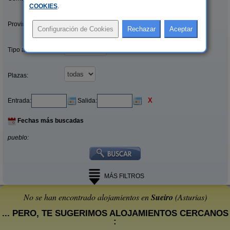
COOKIES
.
Provincias/Islas:
Tipo alquiler:
Plazas:
X
Entrada:
Salida:
Fechas más buscadas
pueblo:
MÁS FILTROS
No se han encontrado alojamientos en
Sueiro
(Asturias)
... PERO, TE SUGERIMOS ALOJAMIENTOS CERCANOS
: