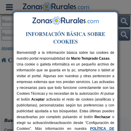
INFORMACIÓN BÁSICA SOBRE
COOKIES
Alojamientos
>
Asturias
> Sueiro
Bienvenid@ a la información básica sobre las cookies de
Casas Rurales cerca de Sueiro
nuestro portal responsabilidad de
Mario Temprado Casas
.
Una cookie o galleta informática es un pequeño archivo de
información que se guarda en tu pc, smartphone o tablet al
visitar el portal. Algunas son nuestras y otras pertenecen a
empresas externas que nos prestan servicios. Las activadas
y necesarias para que todo funcione correctamente son las
Cookies Técnicas y no necesitan de tu autorización. Al pulsar
el botón
Aceptar
activarás el resto de cookies (analíticas y
El Acebo
rs.
4+1 pers.
publicitarias), personalizadas según tus preferencias y con
 €
26 €
Beloncio (Asturias)
desde
publicidad ajustada a tus búsquedas. Estas últimas puedes
desactivarlas por completo pulsando el botón
Rechazar
o
Buscar
elegir su activación/desactivación desde “Configuración de
Cookies”. Más información en nuestra
POLÍTICA DE
Comunidades: