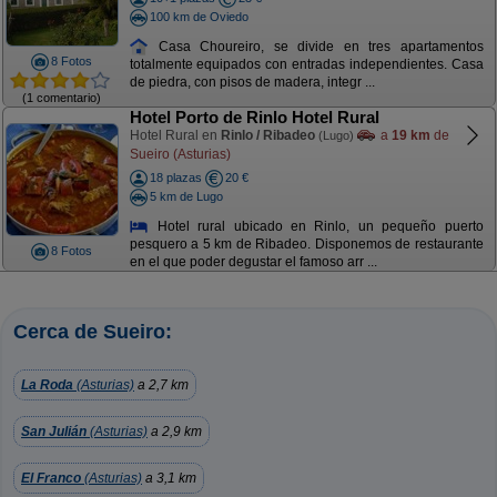
100 km de Oviedo
Casa Choureiro, se divide en tres apartamentos
8 Fotos
totalmente equipados con entradas independientes. Casa
de piedra, con pisos de madera, integr ...
(1 comentario)
Hotel Porto de Rinlo Hotel Rural
Hotel Rural en
Rinlo / Ribadeo
a
19 km
de
(Lugo)
Sueiro (Asturias)
18 plazas
20 €
5 km de Lugo
Hotel rural ubicado en Rinlo, un pequeño puerto
pesquero a 5 km de Ribadeo. Disponemos de restaurante
8 Fotos
en el que poder degustar el famoso arr ...
Cerca de Sueiro:
La Roda
(Asturias)
a 2,7 km
San Julián
(Asturias)
a 2,9 km
El Franco
(Asturias)
a 3,1 km