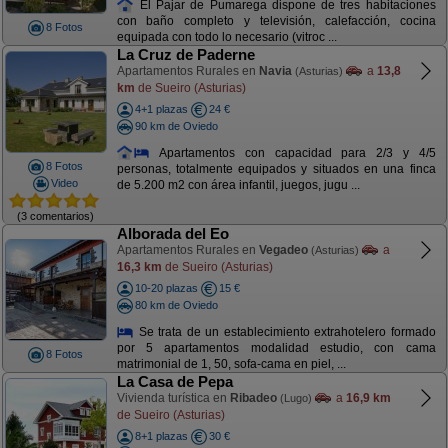
El Pajar de Pumarega dispone de tres habitaciones
con baño completo y televisión, calefacción, cocina
8 Fotos
equipada con todo lo necesario (vitroc ...
La Cruz de Paderne
Apartamentos Rurales en
Navia
a
13,8
(Asturias)
km
de Sueiro (Asturias)
4+1 plazas
24 €
90 km de Oviedo
Apartamentos con capacidad para 2/3 y 4/5
8 Fotos
personas, totalmente equipados y situados en una finca
Video
de 5.200 m2 con área infantil, juegos, jugu ...
(3 comentarios)
Alborada del Eo
Apartamentos Rurales en
Vegadeo
a
(Asturias)
16,3 km
de Sueiro (Asturias)
10-20 plazas
15 €
80 km de Oviedo
Se trata de un establecimiento extrahotelero formado
por 5 apartamentos modalidad estudio, con cama
8 Fotos
matrimonial de 1, 50, sofa-cama en piel, ...
La Casa de Pepa
Vivienda turística en
Ribadeo
a
16,9 km
(Lugo)
de Sueiro (Asturias)
8+1 plazas
30 €