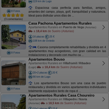
119 km de Lugo
Espaciosa casa perfecta para familias, amigos,
8 Fotos
amantes del campo, playa, golf, tranquilidad y naturaleza.
Ideal para disfrutar unos días de ...
(3 comentarios)
Casa Pachona Apartamentos Rurales
Apartamentos Rurales en
Puerto de Vega
(Asturias)
a
18,4 km
de Sueiro (Asturias)
16 plazas
25 €
108 km de Oviedo
Casona completamente rehabilitada y dividida en 4
apartamentos muy acogedores, con gran calidad en las
8 Fotos
instalaciones y decorado con mucho ca ...
Apartamentos Bouso
Apartamentos Rurales en
Villaframil / Ribadeo
a
18,4 km
de Sueiro (Asturias)
(Lugo)
20+2 plazas
20 €
90 km de Lugo
Los apartamentos Bouso son una casa de pueblo
restaurada y dividida en varios apartamentos individuales
8 Fotos
totalmente equipados tanto de ropa d ...
Apartamentos Rurales Casa Choureiro
Apartamentos Rurales en
Villapedre / Navia
a
18,5 km
de Sueiro (Asturias)
(Asturias)
10+1 plazas
23 €