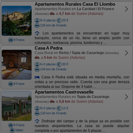
Apartamentos Rurales Casa El Llombo
Apartamentos Rurales en
La Caridad / El Franco
a
4,7 km
de Sueiro (Asturias)
(Asturias)
8+3 plazas
20 €
126 km de Oviedo
Los apartamentos se encuentran en lugar muy
tranquilo, cerca de un río, tiene un amplio jardín con
8 Fotos
columpios, barbacoa, piscina, tumbonas y ...
Casa A Pedra
Casa Rural en
Reiriz / Tapia de Casariego
(Asturias)
a
5 km
de Sueiro (Asturias)
6+3 plazas
30 €
134 km de Oviedo
Casa A Pedra está situada en media montaña, con
vistas a un precioso valle. Cuenta con una gran terraza
8 Fotos
orientada al sur. Dispone de 3 habit ...
Apartamentos Castrovaselle
Apartamentos Rurales en
Tapia de Casariego
a
5,8 km
de Sueiro (Asturias)
(Asturias)
8+2 plazas
12 €
120 km de Oviedo
Disfrutar del campo y de la playa ya es posible con
8 Fotos
nuestros alojamientos. La casa se puede alquilar
Video
completa o por apartamentos de 5 plazas ...