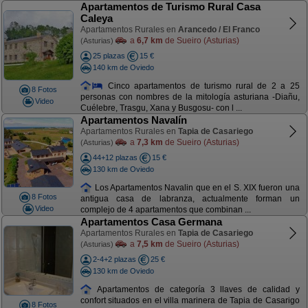
Apartamentos de Turismo Rural Casa
Caleya
Apartamentos Rurales en
Arancedo / El Franco
a
6,7 km
de Sueiro (Asturias)
(Asturias)
25 plazas
15 €
140 km de Oviedo
Cinco apartamentos de turismo rural de 2 a 25
8 Fotos
personas con nombres de la mitología asturiana -Diañu,
Video
Cuélebre, Trasgu, Xana y Busgosu- con l ...
Apartamentos Navalín
Apartamentos Rurales en
Tapia de Casariego
a
7,3 km
de Sueiro (Asturias)
(Asturias)
44+12 plazas
15 €
130 km de Oviedo
Los Apartamentos Navalin que en el S. XIX fueron una
8 Fotos
antigua casa de labranza, actualmente forman un
Video
complejo de 4 apartamentos que combinan ...
Apartamentos Casa Germana
Apartamentos Rurales en
Tapia de Casariego
a
7,5 km
de Sueiro (Asturias)
(Asturias)
2-4+2 plazas
25 €
130 km de Oviedo
Apartamentos de categoría 3 llaves de calidad y
confort situados en el villa marinera de Tapia de Casarigo
8 Fotos