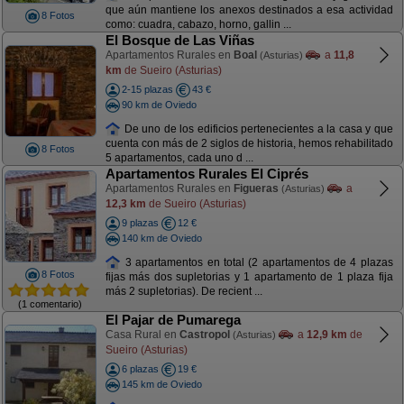
que aún mantiene los anexos destinados a esa actividad
8 Fotos
como: cuadra, cabazo, horno, gallin ...
El Bosque de Las Viñas
Apartamentos Rurales en
Boal
a
11,8
(Asturias)
km
de Sueiro (Asturias)
2-15 plazas
43 €
90 km de Oviedo
De uno de los edificios pertenecientes a la casa y que
cuenta con más de 2 siglos de historia, hemos rehabilitado
8 Fotos
5 apartamentos, cada uno d ...
Apartamentos Rurales El Ciprés
Apartamentos Rurales en
Figueras
a
(Asturias)
12,3 km
de Sueiro (Asturias)
9 plazas
12 €
140 km de Oviedo
3 apartamentos en total (2 apartamentos de 4 plazas
8 Fotos
fijas más dos supletorias y 1 apartamento de 1 plaza fija
más 2 supletorias). De recient ...
(1 comentario)
El Pajar de Pumarega
Casa Rural en
Castropol
a
12,9 km
de
(Asturias)
Sueiro (Asturias)
6 plazas
19 €
145 km de Oviedo