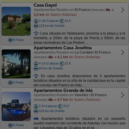
Casa Gayol
Apartamentos Rurales en
El Franco
a
(Asturias)
3,5 km
de Sueiro (Asturias)
2-16+3 plazas
15 €
123 km de Oviedo
Casa situada en Valdepares, próxima a la playa y a la
montaña, a 200m. de la playa de Porcía y 500m. de las
8 Fotos
áreas recreativas de Las Pedreir ...
Apartamentos Casa Josefina
Apartamentos Rurales en
La Caridad / El Franco
a
4,1 km
de Sueiro (Asturias)
(Asturias)
4-12+2 plazas
22 €
94 km de Oviedo
En casa Josefina disponemos de 3 apartamentos
turísticos situados en la villa de la caridad que es la capital
8 Fotos
del concejo del Franco en Astu ...
Apartamentos Granda de Isla
Apartamentos Rurales en
Viavélez / El Franco
a
4,7 km
de Sueiro (Asturias)
(Asturias)
2-8+3 plazas
70 €
120 km de Oviedo
Apartamentos turísticos situados en un pequeño
pueblo marinero del occidente de Asturias con mucho que
8 Fotos
ver. Llevamos más de 10 años en el se ...