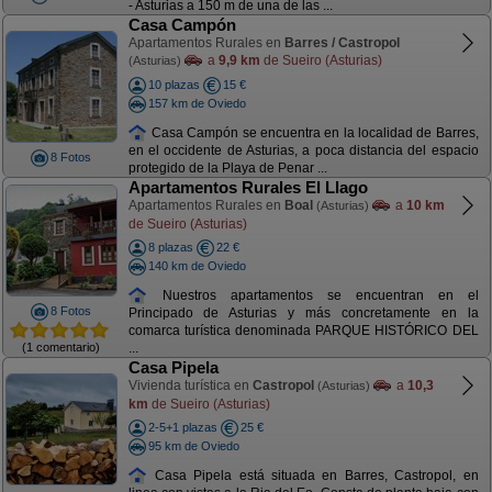
- Asturias a 150 m de una de las ...
Casa Campón
Apartamentos Rurales en
Barres / Castropol
a
9,9 km
de Sueiro (Asturias)
(Asturias)
10 plazas
15 €
157 km de Oviedo
Casa Campón se encuentra en la localidad de Barres,
en el occidente de Asturias, a poca distancia del espacio
8 Fotos
protegido de la Playa de Penar ...
Apartamentos Rurales El Llago
Apartamentos Rurales en
Boal
a
10 km
(Asturias)
de Sueiro (Asturias)
8 plazas
22 €
140 km de Oviedo
Nuestros apartamentos se encuentran en el
8 Fotos
Principado de Asturias y más concretamente en la
comarca turística denominada PARQUE HISTÓRICO DEL
(1 comentario)
...
Casa Pipela
Vivienda turística en
Castropol
a
10,3
(Asturias)
km
de Sueiro (Asturias)
2-5+1 plazas
25 €
95 km de Oviedo
Casa Pipela está situada en Barres, Castropol, en