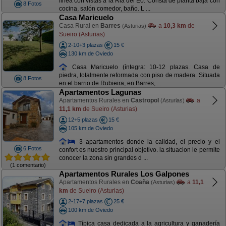
linea con vistas a la Ria del Eo. Consta de planta baja con
8 Fotos
cocina, salón comedor, baño. L ...
Casa Maricuelo
Casa Rural en
Barres
a
10,3 km
de
(Asturias)
Sueiro (Asturias)
2-10+3 plazas
15 €
130 km de Oviedo
Casa Maricuelo (íntegra: 10-12 plazas. Casa de
piedra, totalmente reformada con piso de madera. Situada
8 Fotos
en el barrio de Rubieira, en Barres, ...
Apartamentos Lagunas
Apartamentos Rurales en
Castropol
a
(Asturias)
11,1 km
de Sueiro (Asturias)
12+5 plazas
15 €
105 km de Oviedo
3 apartamentos donde la calidad, el precio y el
6 Fotos
confort es nuestro principal objetivo. la situacion le permite
conocer la zona sin grandes d ...
(1 comentario)
Apartamentos Rurales Los Galpones
Apartamentos Rurales en
Coaña
a
11,1
(Asturias)
km
de Sueiro (Asturias)
2-17+7 plazas
25 €
100 km de Oviedo
Típica casa dedicada a la agricultura y ganadería