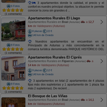
3 apartamentos donde la calidad, el precio y el
6 Fotos
confort es nuestro principal objetivo. la situacion le permite
conocer la zona sin grandes d ...
(1 comentario)
Apartamentos Rurales El Llago
Apartamentos Rurales en
Boal
a
12,7
(Asturias)
km
de Valdepares (Asturias)
8 plazas
22 €
140 km de Oviedo
Nuestros apartamentos se encuentran en el
8 Fotos
Principado de Asturias y más concretamente en la
comarca turística denominada PARQUE HISTÓRICO DEL
(1 comentario)
...
Apartamentos Rurales El Ciprés
Apartamentos Rurales en
Figueras
a
(Asturias)
14 km
de Valdepares (Asturias)
9 plazas
12 €
140 km de Oviedo
3 apartamentos en total (2 apartamentos de 4 plazas
8 Fotos
fijas más dos supletorias y 1 apartamento de 1 plaza fija
más 2 supletorias). De recient ...
(1 comentario)
El Bosque de Las Viñas
Apartamentos Rurales en
Boal
a
14,1
(Asturias)
km
de Valdepares (Asturias)