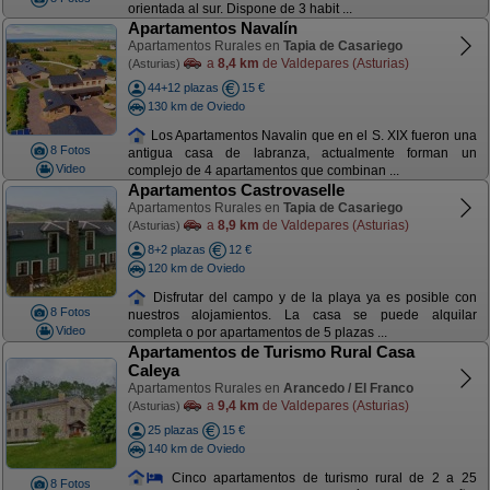
orientada al sur. Dispone de 3 habit ...
Apartamentos Navalín
Apartamentos Rurales en
Tapia de Casariego
a
8,4 km
de Valdepares (Asturias)
(Asturias)
44+12 plazas
15 €
130 km de Oviedo
Los Apartamentos Navalin que en el S. XIX fueron una
8 Fotos
antigua casa de labranza, actualmente forman un
Video
complejo de 4 apartamentos que combinan ...
Apartamentos Castrovaselle
Apartamentos Rurales en
Tapia de Casariego
a
8,9 km
de Valdepares (Asturias)
(Asturias)
8+2 plazas
12 €
120 km de Oviedo
Disfrutar del campo y de la playa ya es posible con
8 Fotos
nuestros alojamientos. La casa se puede alquilar
Video
completa o por apartamentos de 5 plazas ...
Apartamentos de Turismo Rural Casa
Caleya
Apartamentos Rurales en
Arancedo / El Franco
a
9,4 km
de Valdepares (Asturias)
(Asturias)
25 plazas
15 €
140 km de Oviedo
Cinco apartamentos de turismo rural de 2 a 25
8 Fotos