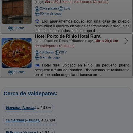
a
20,1 km
de Valdepares (Asturias)
(Lugo)
20+2 plazas
20 €
90 km de Lugo
Los apartamentos Bouso son una casa de pueblo
restaurada y dividida en varios apartamentos individuales
8 Fotos
totalmente equipados tanto de ropa d ...
Hotel Porto de Rinlo Hotel Rural
Hotel Rural en
Rinlo / Ribadeo
a
20,4 km
(Lugo)
de Valdepares (Asturias)
18 plazas
20 €
5 km de Lugo
Hotel rural ubicado en Rinlo, un pequeño puerto
pesquero a 5 km de Ribadeo. Disponemos de restaurante
8 Fotos
en el que poder degustar el famoso arr ...
Cerca de Valdepares:
Viavelez
(Asturias)
a 1,5 km
La Caridad
(Asturias)
a 1,8 km
El Franco
(Asturias)
a 1,9 km