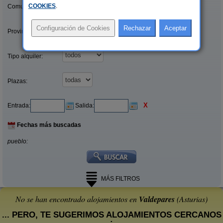
COOKIES
.
Comunidades:
Provincias/Islas:
Tipo alquiler:
Plazas:
X
Entrada:
Salida:
Fechas más buscadas
pueblo:
MÁS FILTROS
No se han encontrado alojamientos en
Valdepares
(Asturias)
... PERO, TE SUGERIMOS ALOJAMIENTOS CERCANOS
: