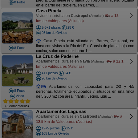
piedra, totalmente reformada con piso de madera. Situada
8 Fotos
en el barrio de Rubieira, en Barres, ...
Casa Pipela
Vivienda turística en
Castropol
a
12
(Asturias)
km
de Valdepares (Asturias)
2-5+1 plazas
25 €
95 km de Oviedo
Casa Pipela está situada en Barres, Castropol, en
linea con vistas a la Ria del Eo. Consta de planta baja con
8 Fotos
cocina, salón comedor, baño. L ...
La Cruz de Paderne
Apartamentos Rurales en
Navia
a
12,1
(Asturias)
km
de Valdepares (Asturias)
4+1 plazas
24 €
90 km de Oviedo
Apartamentos con capacidad para 2/3 y 4/5
8 Fotos
personas, totalmente equipados y situados en una finca
Video
de 5.200 m2 con área infantil, juegos, jugu ...
(3 comentarios)
Apartamentos Lagunas
Apartamentos Rurales en
Castropol
a
(Asturias)
12,5 km
de Valdepares (Asturias)
12+5 plazas
15 €
105 km de Oviedo