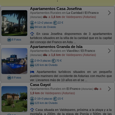
Apartamentos Casa Josefina
Apartamentos Rurales en
La Caridad / El Franco
a
1,6 km
de Valdepares (Asturias)
(Asturias)
4-12+2 plazas
22 €
94 km de Oviedo
En casa Josefina disponemos de 3 apartamentos
turísticos situados en la villa de la caridad que es la capital
8 Fotos
del concejo del Franco en Astu ...
Apartamentos Granda de Isla
Apartamentos Rurales en
Viavélez / El Franco
a
1,6 km
de Valdepares (Asturias)
(Asturias)
2-8+3 plazas
70 €
120 km de Oviedo
Apartamentos turísticos situados en un pequeño
pueblo marinero del occidente de Asturias con mucho que
8 Fotos
ver. Llevamos más de 10 años en el se ...
Casa Gayol
Apartamentos Rurales en
El Franco
a
(Asturias)
1,9 km
de Valdepares (Asturias)
2-16+3 plazas
15 €
123 km de Oviedo
Casa situada en Valdepares, próxima a la playa y a la
montaña, a 200m. de la playa de Porcía y 500m. de las