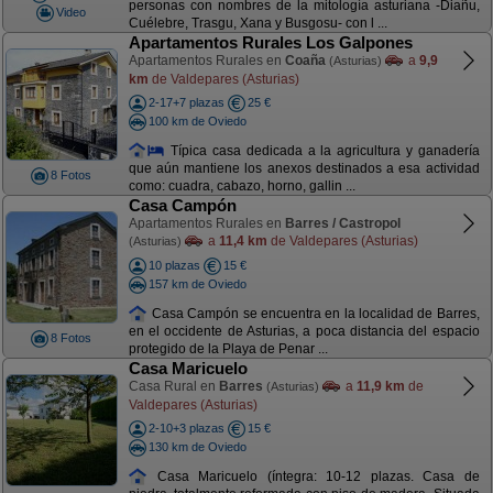
personas con nombres de la mitología asturiana -Diañu,
Video
Cuélebre, Trasgu, Xana y Busgosu- con l ...
Apartamentos Rurales Los Galpones
Apartamentos Rurales en
Coaña
a
9,9
(Asturias)
km
de Valdepares (Asturias)
2-17+7 plazas
25 €
100 km de Oviedo
Típica casa dedicada a la agricultura y ganadería
que aún mantiene los anexos destinados a esa actividad
8 Fotos
como: cuadra, cabazo, horno, gallin ...
Casa Campón
Apartamentos Rurales en
Barres / Castropol
a
11,4 km
de Valdepares (Asturias)
(Asturias)
10 plazas
15 €
157 km de Oviedo
Casa Campón se encuentra en la localidad de Barres,
en el occidente de Asturias, a poca distancia del espacio
8 Fotos
protegido de la Playa de Penar ...
Casa Maricuelo
Casa Rural en
Barres
a
11,9 km
de
(Asturias)
Valdepares (Asturias)
2-10+3 plazas
15 €
130 km de Oviedo
Casa Maricuelo (íntegra: 10-12 plazas. Casa de