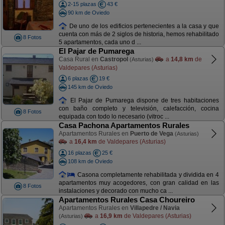
2-15 plazas
43 €
90 km de Oviedo
De uno de los edificios pertenecientes a la casa y que
cuenta con más de 2 siglos de historia, hemos rehabilitado
8 Fotos
5 apartamentos, cada uno d ...
El Pajar de Pumarega
Casa Rural en
Castropol
a
14,8 km
de
(Asturias)
Valdepares (Asturias)
6 plazas
19 €
145 km de Oviedo
El Pajar de Pumarega dispone de tres habitaciones
con baño completo y televisión, calefacción, cocina
8 Fotos
equipada con todo lo necesario (vitroc ...
Casa Pachona Apartamentos Rurales
Apartamentos Rurales en
Puerto de Vega
(Asturias)
a
16,4 km
de Valdepares (Asturias)
16 plazas
25 €
108 km de Oviedo
Casona completamente rehabilitada y dividida en 4
apartamentos muy acogedores, con gran calidad en las
8 Fotos
instalaciones y decorado con mucho ca ...
Apartamentos Rurales Casa Choureiro
Apartamentos Rurales en
Villapedre / Navia
a
16,9 km
de Valdepares (Asturias)
(Asturias)