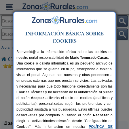
INFORMACIÓN BÁSICA SOBRE
COOKIES
Alojamientos
>
Asturias
> Valdepares
Bienvenid@ a la información básica sobre las cookies de
Casas Rurales cerca de Valdepares
nuestro portal responsabilidad de
Mario Temprado Casas
.
Una cookie o galleta informática es un pequeño archivo de
información que se guarda en tu pc, smartphone o tablet al
visitar el portal. Algunas son nuestras y otras pertenecen a
empresas externas que nos prestan servicios. Las activadas
y necesarias para que todo funcione correctamente son las
Cookies Técnicas y no necesitan de tu autorización. Al pulsar
el botón
Aceptar
activarás el resto de cookies (analíticas y
publicitarias), personalizadas según tus preferencias y con
El Pajar de Pumarega
rs.
6 pers.
 €
19 €
publicidad ajustada a tus búsquedas. Estas últimas puedes
Castropol (Asturias)
desde
desactivarlas por completo pulsando el botón
Rechazar
o
elegir su activación/desactivación desde “Configuración de
Buscar
Cookies”. Más información en nuestra
POLÍTICA DE