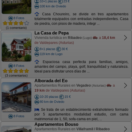
10+1 plazas
23 €
100 km de Oviedo
Casa Choureiro, se divide en tres apartamentos
8 Fotos
totalmente equipados con entradas independientes. Casa
de piedra, con pisos de madera, integr ...
(1 comentario)
La Casa de Pepa
Vivienda turística en
Ribadeo
a
18,4 km
(Lugo)
de Valdepares (Asturias)
8+1 plazas
30 €
119 km de Lugo
Espaciosa casa perfecta para familias, amigos,
8 Fotos
amantes del campo, playa, golf, tranquilidad y naturaleza.
Ideal para disfrutar unos días de ...
(3 comentarios)
Alborada del Eo
Apartamentos Rurales en
Vegadeo
a
(Asturias)
19 km
de Valdepares (Asturias)
10-20 plazas
15 €
80 km de Oviedo
Se trata de un establecimiento extrahotelero formado
por 5 apartamentos modalidad estudio, con cama
8 Fotos
matrimonial de 1, 50, sofa-cama en piel, ...
Apartamentos Bouso
Apartamentos Rurales en
Villaframil / Ribadeo