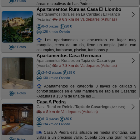
8 Fotos
áreas recreativas de Las Pedreir ...
Apartamentos Rurales Casa El Llombo
Apartamentos Rurales en
La Caridad / El Franco
a
6,9 km
de Valdepares (Asturias)
(Asturias)
8+3 plazas
20 €
126 km de Oviedo
Los apartamentos se encuentran en lugar muy
tranquilo, cerca de un río, tiene un amplio jardín con
8 Fotos
columpios, barbacoa, piscina, tumbonas y ...
Apartamentos Casa Germana
Apartamentos Rurales en
Tapia de Casariego
a
7,8 km
de Valdepares (Asturias)
(Asturias)
2-4+2 plazas
25 €
130 km de Oviedo
Apartamentos de categoría 3 llaves de calidad y
confort situados en el villa marinera de Tapia de Casarigo
8 Fotos
- Asturias a 150 m de una de las ...
Casa A Pedra
Casa Rural en
Reiriz / Tapia de Casariego
(Asturias)
a
8 km
de Valdepares (Asturias)
6+3 plazas
30 €
134 km de Oviedo
Casa A Pedra está situada en media montaña, con
vistas a un precioso valle. Cuenta con una gran terraza
8 Fotos